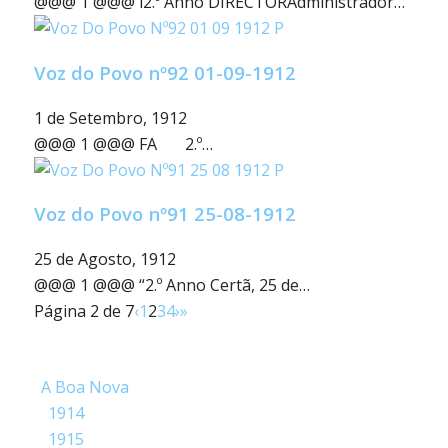
@@@ 1 @@@ í2.º Anno DIRECTORAdministrador…
Voz do Povo nº92 01-09-1912
1 de Setembro, 1912
@@@ 1 @@@ FA 2.º…
Voz do Povo nº91 25-08-1912
25 de Agosto, 1912
@@@ 1 @@@ “2.º Anno Certã, 25 de…
Página 2 de 7
‹
1
2
3
4
›
»
A Boa Nova
1914
1915