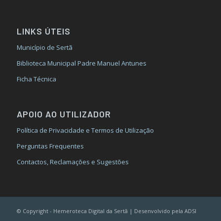
LINKS ÚTEIS
Município de Sertã
Biblioteca Municipal Padre Manuel Antunes
Ficha Técnica
APOIO AO UTILIZADOR
Política de Privacidade e Termos de Utilização
Perguntas Frequentes
Contactos, Reclamações e Sugestões
© Copyright - Hemeroteca Digital da Sertã | Desenvolvido pela ADSI