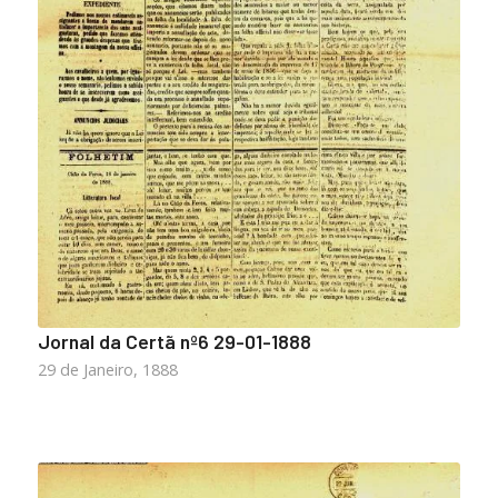
Jornal da Certã nº6 29-01-1888
29 de Janeiro, 1888