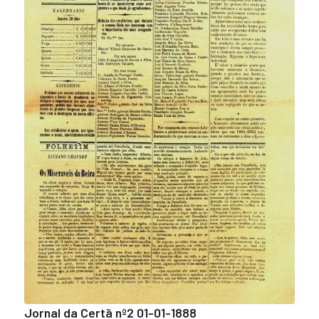
Jornal da Certã nº2 01-01-1888