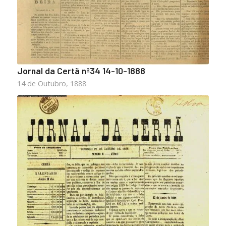
Jornal da Certã nº34 14-10-1888
14 de Outubro, 1888