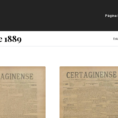
Página I
e 1889
Est