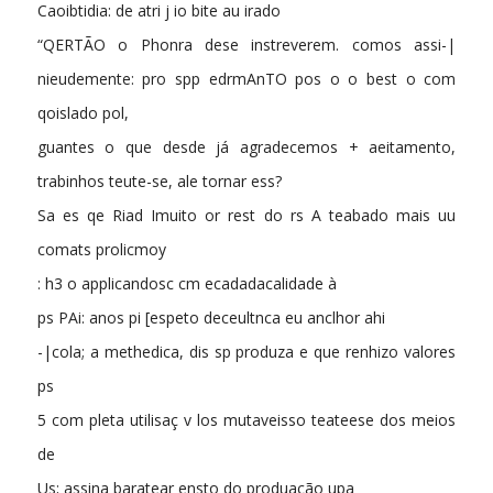
Caoibtidia: de atri j io bite au irado
“QERTÃO o Phonra dese instreverem. comos assi-|
nieudemente: pro spp edrmAnTO pos o o best o com
qoislado pol,
guantes o que desde já agradecemos + aeitamento,
trabinhos teute-se, ale tornar ess?
Sa es qe Riad Imuito or rest do rs A teabado mais uu
comats prolicmoy
: h3 o applicandosc cm ecadadacalidade à
ps PAi: anos pi [espeto deceultnca eu anclhor ahi
-|cola; a methedica, dis sp produza e que renhizo valores
ps
5 com pleta utilisaç v los mutaveisso teateese dos meios
de
Us; assina baratear ensto do produação upa