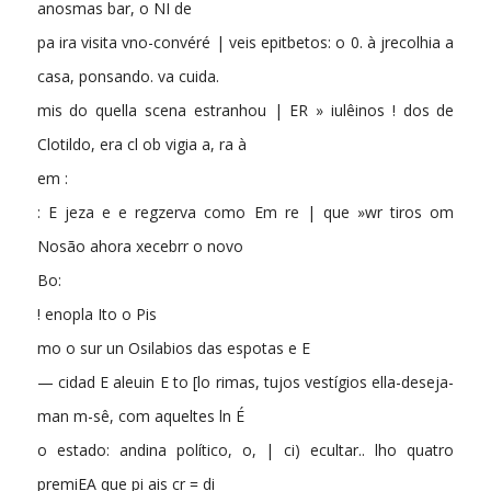
anosmas bar, o NI de
pa ira visita vno-convéré | veis epitbetos: o 0. à jrecolhia a
casa, ponsando. va cuida.
mis do quella scena estranhou | ER » iulêinos ! dos de
Clotildo, era cl ob vigia a, ra à
em :
: E jeza e e regzerva como Em re | que »wr tiros om
Nosão ahora xecebrr o novo
Bo:
! enopla Ito o Pis
mo o sur un Osilabios das espotas e E
— cidad E aleuin E to [lo rimas, tujos vestígios ella-deseja-
man m-sê, com aqueltes ln É
o estado: andina político, o, | ci) ecultar.. lho quatro
premiEA que pi ais cr = di