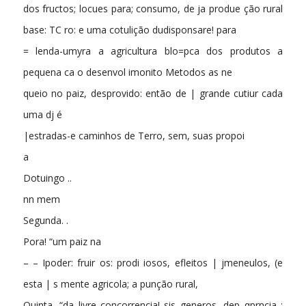
dos fructos; locues para; consumo, de ja produe ção rural
base: TC ro: e uma cotulição dudisponsare! para
= lenda-umyra a agricultura blo=pca dos produtos a
pequena ca o desenvol imonito Metodos as ne
queio no paiz, desprovido: então de | grande cutiur cada
uma dj é
|estradas-e caminhos de Terro, sem, suas propoi
a
Dotuingo ..
nn mem
Segunda. .
Pora! “um paiz na
– – Ipoder: fruir os: prodi iosos, efleitos | jmeneulos, (e
esta | s mente agricola; a punção rural,
Quinta, “da livre concorrencia! sis generos, dep qprnçia ;