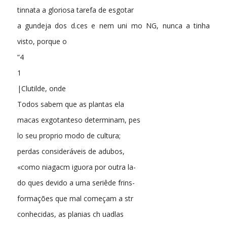
tinnata a gloriosa tarefa de esgotar
a gundeja dos d.ces e nem uni mo NG, nunca a tinha
visto, porque o
“4
1
|Clutilde, onde
Todos sabem que as plantas ela
macas exgotanteso determinam, pes
lo seu proprio modo de cultura;
perdas consideráveis de adubos,
«como niagacm iguora por outra la-
do ques devido a uma seriêde frins-
formações que mal começam a str
conhecidas, as planias ch uadlas