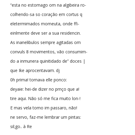
“esta no estomago om na algibeira ro-
colhendo-sa so coração em cortus q
eletermimados momeuta, onde ffi-
einlmente deve ser a sua residencin.
As inanelibulos sempre agitadas om
convuls 8 movimentos, vão consumim-
do a inmunera quinitidado de” doces |
que Ike aprocentavam. dj
0h prima! tornava elle ponco:
deyaie: hei-de dizer no prnço que a!
tire aqui. Não só me fica muito lon-!
E mas vela tomo im passaro, não!
ne servo, faz-me lembrar um pintas:
sil;go.. à Re