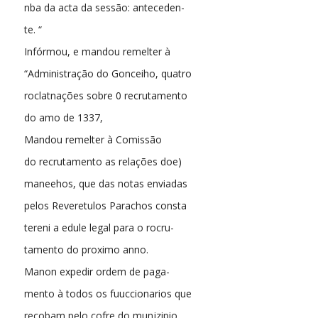
nba da acta da sessão: anteceden-
te. “
Infórmou, e mandou remelter à
“Administração do Gonceiho, quatro
roclatnações sobre 0 recrutamento
do amo de 1337,
Mandou remelter à Comissão
do recrutamento as relações doe)
maneehos, que das notas enviadas
pelos Reveretulos Parachos consta
tereni a edule legal para o rocru-
tamento do proximo anno.
Manon expedir ordem de paga-
mento à todos os fuuccionarios que
recobam pelo cofre do munjzipio,