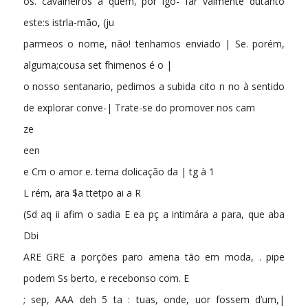
os. cavalheiros a quem, por igo- far vaimente dutanto
este:s istrla-mão, (ju
parmeos o nome, não! tenhamos enviado | Se. porém,
alguma;cousa set fhimenos é o |
o nosso sentanario, pedimos a subida cito n no à sentido
de explorar conve-| Trate-se do promover nos cam
ze
een
e Cm o amor e. terna dolicação da | tg à 1
L rém, ara $a ttetpo ai a R
(Sd aq ii afim o sadia E ea pç a intimára a para, que aba
Dbi
ARE GRE a porções paro amena tão em moda, . pipe
podem Ss berto, e recebonso com. E
; sep, AAA deh 5 ta : tuas, onde, uor fossem d’um,|