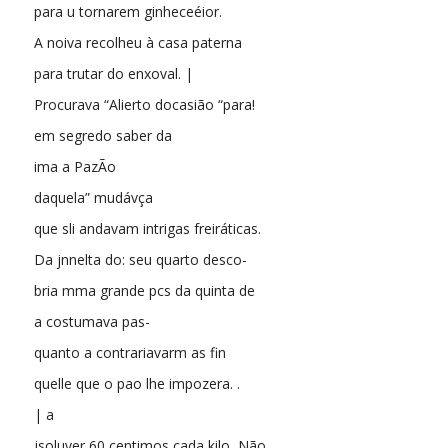
para u tornarem ginheceéior.
A noiva recolheu à casa paterna
para trutar do enxoval. |
Procurava “Alierto docasião “para!
em segredo saber da
ima a PazÃo
daquela” mudávça
que sli andavam intrigas freiráticas.
Da jnnelta do: seu quarto desco-
bria mma grande pcs da quinta de
a costumava pas-
quanto a contrariavarm as fin
quelle que o pao lhe impozera. .
| a
jsoluver 60 centimos cada kilo, Não