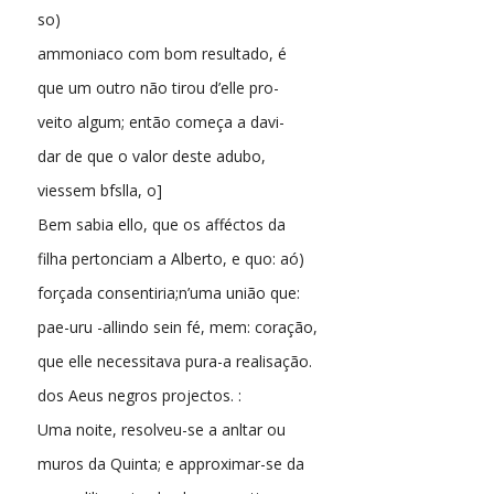
so)
ammoniaco com bom resultado, é
que um outro não tirou d’elle pro-
veito algum; então começa a davi-
dar de que o valor deste adubo,
viessem bfslla, o]
Bem sabia ello, que os afféctos da
filha pertonciam a Alberto, e quo: aó)
forçada consentiria;n’uma união que:
pae-uru -allindo sein fé, mem: coração,
que elle necessitava pura-a realisação.
dos Aeus negros projectos. :
Uma noite, resolveu-se a anltar ou
muros da Quinta; e approximar-se da