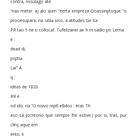
contra, nssulago ate
“nas meter. aj alo aum “eerta empreza Ooassinptoque “o
prooesupara, na. utiia siso, a atitudes Ge ita
PR tao 5 ne o collocaf. Tufelizanei ae 9 rn sadio po Lema
é ;
dead di,
psptia
Lai” A
q ;
idéas de 1820.
RR e
od ido. ria “O noivo reptl ellidos : eras Th
eso sá Jocntorio que sempre lhe estive.) por si, tras, pur
clinç aque em
ento. li