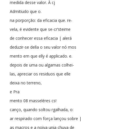
medida desse valor. À cj
Admitiudo que o.
na porporção: da eficacia que. re-
vela, é evidente que se-cr’steime
de conhecer essa eficacia | alerá
deduzir-se della o seu valor nó mos
mento em que elly é applicado. e.
depois de uma ou algamas colhei-
las, apreciar os residuos que elle
deixa no terreno,
e Pra
mento 08 masseléres cs!
canço, quando soltou rgalhada, o:
ar respirado com força lançou sobre |
as macros e a noiva unia chuva de