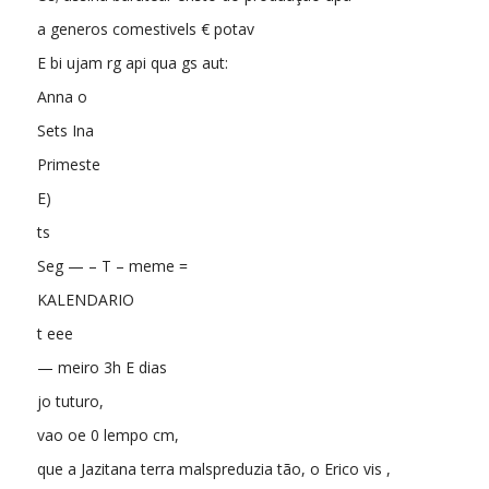
a generos comestivels € potav
E bi ujam rg api qua gs aut:
Anna o
Sets Ina
Primeste
E)
ts
Seg — – T – meme =
KALENDARIO
t eee
— meiro 3h E dias
jo tuturo,
vao oe 0 lempo cm,
que a Jazitana terra malspreduzia tão, o Erico vis ,