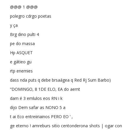
@@@ 1 @@@
polegro cdrgo poetas
y ça
Brg dino pulti 4
pe do massa
Hp ASQUET
e gátieo gu
rtp enemies
dass nda puts q debe brsaágea q Red Rj Sum Barbo)
“DOMINGO, 8 1DE ELO, EA do aernt
dam é 3 emlulos eos RN i k
dijo Dem safar as NONO 5 a
t ai Eco entreiiriainos PERO EO ‘ ,
ge eterno ! amreburs sitio centonderona shots | ogar con