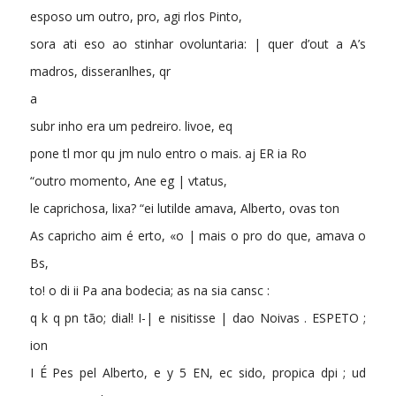
esposo um outro, pro, agi rlos Pinto,
sora ati eso ao stinhar ovoluntaria: | quer d’out a A’s
madros, disseranlhes, qr
a
subr inho era um pedreiro. livoe, eq
pone tl mor qu jm nulo entro o mais. aj ER ia Ro
“outro momento, Ane eg | vtatus,
le caprichosa, lixa? “ei lutilde amava, Alberto, ovas ton
As capricho aim é erto, «o | mais o pro do que, amava o
Bs,
to! o di ii Pa ana bodecia; as na sia cansc :
q k q pn tão; dial! I-| e nisitisse | dao Noivas . ESPETO ;
ion
I É Pes pel Alberto, e y 5 EN, ec sido, propica dpi ; ud