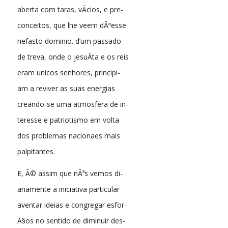
aberta com taras, vÃ­cios, e pre-
conceitos, que lhe veem dÂºesse
nefasto dominio. d’um passado
de treva, onde o jesuÃ­ta e os reis
eram unicos senhores, principi-
am a reviver as suas energias
creando-se uma atmosfera de in-
teresse e patriotismo em volta
dos problemas nacionaes mais
palpitantes.
E, Ã© assim que nÃ³s vemos di-
ariamente a iniciativa particular
aventar ideias e congregar esfor-
Ã§os no sentido de diminuir des-