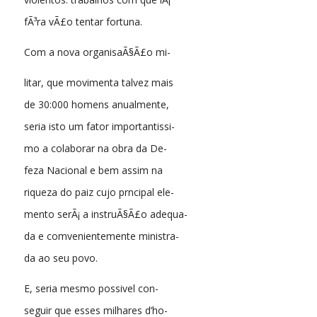
fÃ³ra vÃ£o tentar fortuna.
Com a nova organisaÃ§Ã£o mi-
litar, que movimenta talvez mais
de 30:000 homens anualmente,
seria isto um fator importantissi-
mo a colaborar na obra da De-
feza Nacional e bem assim na
riqueza do paiz cujo prncipal ele-
mento serÃ¡ a instruÃ§Ã£o adequa-
da e comvenientemente ministra-
da ao seu povo.
E, seria mesmo possivel con-
seguir que esses milhares d’ho-