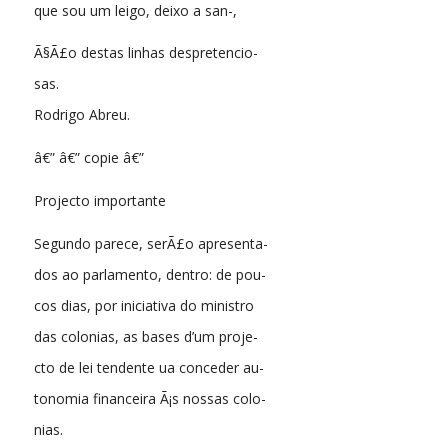
que sou um leigo, deixo a san-,
Ã§Ã£o destas linhas despretencio-
sas.
Rodrigo Abreu.
â€” â€” copie â€”
Projecto importante
Segundo parece, serÃ£o apresenta-
dos ao parlamento, dentro: de pou-
cos dias, por iniciativa do ministro
das colonias, as bases d’um proje-
cto de lei tendente ua conceder au-
tonomia financeira Ã¡s nossas colo-
nias.