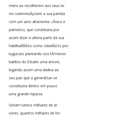
mens ao recolherem aos seus la-
res solemnisÃ¡ssem a sua partida
com um acto altamente. cÃ­vico e
patriotico, que constituiria por
assim dizer a ultima parte da sua
habilitaÃ§Ã£o como cidadÃ£os por-
tuguezes plantando nos tÃªrrenos
baldios do Estado uma arvore,
legando assim uma dadiva ao
seu paiz que a general’sar-se
constituiria dentro em pouco
uma grande riqueza.
Seriam tantos milhares de ar-
vores, quantos milhares de ho-