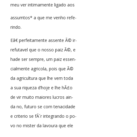
meu ver intimamente ligado aos
assumtos* a que me venho refe-
rindo.
Eâ€ perfeitamente assente Ã© ir-
refutavel que o nosso paiz Ã©, e
hade ser sempre, um paiz essen-
cialmente agricola, pois que Ã©
da agricultura que lhe vem toda
a sua riqueza d’hoje e lhe hÃ£o
de vir muito maiores lucros ain-
da no, futuro se com tenacidade
e criterio se fÃ´r integrando o po-
vo no mister da lavoura que ele