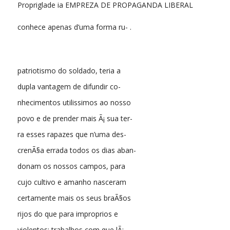
Propriglade ia EMPREZA DE PROPAGANDA LIBERAL
conhece apenas d’uma forma ru- .
patriotismo do soldado, teria a
dupla vantagem de difundir co-
nhecimentos utilissimos ao nosso
povo e de prender mais Ã¡ sua ter-
ra esses rapazes que n’uma des-
crenÃ§a errada todos os dias aban-
donam os nossos campos, para
cujo cultivo e amanho nasceram
certamente mais os seus braÃ§os
rijos do que para improprios e
violentos: trabalhos com que lÃ¡