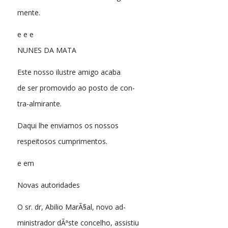
mente.
e e e
NUNES DA MATA
Este nosso ilustre amigo acaba
de ser promovido ao posto de con-
tra-almirante.
Daqui lhe enviamos os nossos
respeitosos cumprimentos.
e em
Novas autoridades
O sr. dr, Abilio MarÃ§al, novo ad-
ministrador dÃªste concelho, assistiu