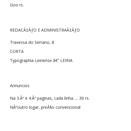
Goo rs.
REDACÃ‡ÃƒO E ADMINISTRAÃ‡ÃƒO
Travessa do Serrano, 8
CORTA
Typographia Leiriense â€” LEIRIA
Annuncios
Na 3.Âº e 4.Âº paginas, cada linha….. 30 rs.
NÂºoutro logar, preÃ§o convencional