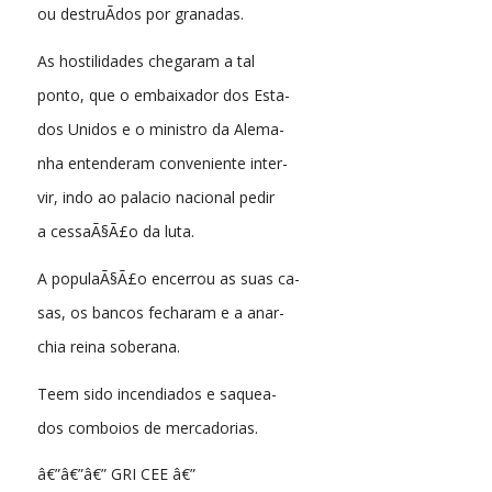
ou destruÃ­dos por granadas.
As hostilidades chegaram a tal
ponto, que o embaixador dos Esta-
dos Unidos e o ministro da Alema-
nha entenderam conveniente inter-
vir, indo ao palacio nacional pedir
a cessaÃ§Ã£o da luta.
A populaÃ§Ã£o encerrou as suas ca-
sas, os bancos fecharam e a anar-
chia reina soberana.
Teem sido incendiados e saquea-
dos comboios de mercadorias.
â€”â€”â€” GRI CEE â€”