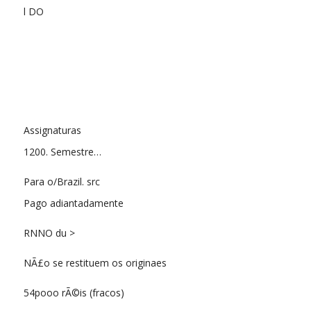
l DO
Assignaturas
1200. Semestre…
Para o/Brazil. src
Pago adiantadamente
RNNO du >
NÃ£o se restituem os originaes
54pooo rÃ©is (fracos)