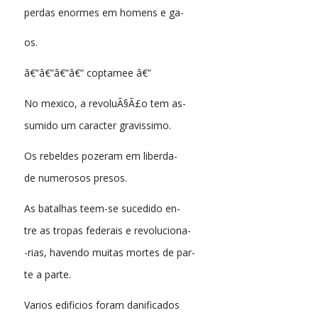
perdas enormes em homens e ga-
os.
â€”â€”â€”â€” coptamee â€”
No mexico, a revoluÃ§Ã£o tem as-
sumido um caracter gravissimo.
Os rebeldes pozeram em liberda-
de numerosos presos.
As batalhas teem-se sucedido en-
tre as tropas federais e revoluciona-
-rias, havendo muitas mortes de par-
te a parte.
Varios edificios foram danificados