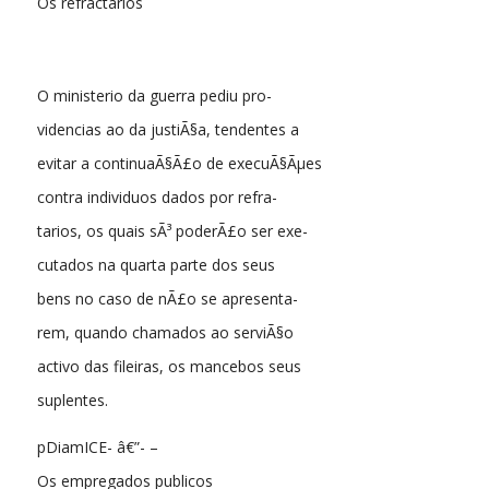
Os refractarios
O ministerio da guerra pediu pro-
videncias ao da justiÃ§a, tendentes a
evitar a continuaÃ§Ã£o de execuÃ§Ãµes
contra individuos dados por refra-
tarios, os quais sÃ³ poderÃ£o ser exe-
cutados na quarta parte dos seus
bens no caso de nÃ£o se apresenta-
rem, quando chamados ao serviÃ§o
activo das fileiras, os mancebos seus
suplentes.
pDiamICE- â€”- –
Os empregados publicos