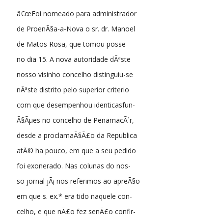
â€œFoi nomeado para administrador
de ProenÃ§a-a-Nova o sr. dr. Manoel
de Matos Rosa, que tomou posse
no dia 15. A nova autoridade dÃªste
nosso visinho concelho distinguiu-se
nÃªste distrito pelo superior criterio
com que desempenhou identicasfun-
Ã§Ãµes no concelho de PenamacÃ´r,
desde a proclamaÃ§Ã£o da Republica
atÃ© ha pouco, em que a seu pedido
foi exonerado. Nas colunas do nos-
so jornal jÃ¡ nos referimos ao apreÃ§o
em que s. ex.* era tido naquele con-
celho, e que nÃ£o fez senÃ£o confir-