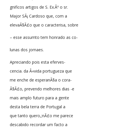
gnificos artigos de S. Ex.Âº o sr.
Major SÃ¡ Cardoso que, com a
elevaÃ§Ã£o que o caracterisa, sobre
– esse assumto tem honrado as co-
lunas dos jornaes.
Apreciando pois esta eferves-
cencia. da Â«vida portugueza que
me enche de esperanÃ§a o cora-
Ã§Ã£o, prevendo melhores dias -e
mais amplo futuro para a gente
desta bela terra de Portugal a
que tanto quero,;nÃ£o me parece
descabido recordar um facto a