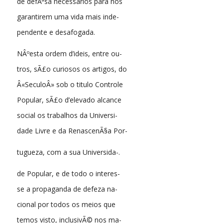
de defÃªsa necessarios para nos
garantirem uma vida mais inde-
pendente e desafogada.
NÂºesta ordem d’ideis, entre ou-
tros, sÃ£o curiosos os artigos, do
Â«SeculoÂ» sob o titulo Controle
Popular, sÃ£o d’elevado alcance
social os trabalhos da Universi-
dade Livre e da RenascenÃ§a Por-
tugueza, com a sua Universida-.
de Popular, e de todo o interes-
se a propaganda de defeza na-
cional por todos os meios que
temos visto, inclusivÃ© nos ma-