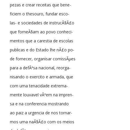
pezas e crear receitas que bene-
ficiem o thesouro, fundar esco-
las- e sociedades de instrucÃ§Ã£o
que forneÃ§am ao povo conheci-
mentos que a carestia de escolas
publicas e do Estado lhe nÃ£o po-
de fornecer, organisar comissÃµes
para a defÃªsa nacional, reorga-
nisando o exercito e armada, que
com uma tenacidade extrema-
mente louvavel vÃªem na impren-
sa e na conferencia mostrando
ao paiz a urgencia de nos tornar-
mos uma naÃ§Ã£o com os meios