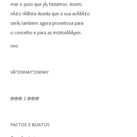
mar o juizo que jÃ¡ faziamos. Assim,
nÃ£o rÃ©sta duvida que a sua acÃ§Ã£o
serÃ¡ tambem agora proveitosa para
o concelho e para as instituiÃ§Ãµes.
ovo
VÃ”ONHAY”ONHAY
@@@ 2 @@@
FACTOS E BOATOS