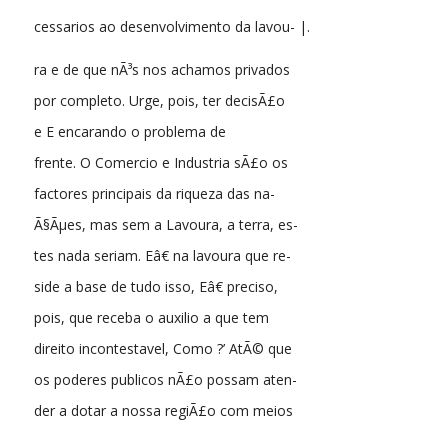
cessarios ao desenvolvimento da lavou- |.
ra e de que nÃ³s nos achamos privados
por completo. Urge, pois, ter decisÃ£o
e E encarando o problema de
frente. O Comercio e Industria sÃ£o os
factores principais da riqueza das na-
Ã§Ãµes, mas sem a Lavoura, a terra, es-
tes nada seriam. Eâ€ na lavoura que re-
side a base de tudo isso, Eâ€ preciso,
pois, que receba o auxilio a que tem
direito incontestavel, Como ?’ AtÃ© que
os poderes publicos nÃ£o possam aten-
der a dotar a nossa regiÃ£o com meios