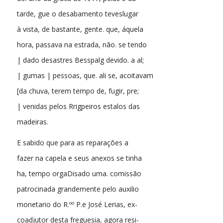
tarde, gue o desabamento teveslugar
à vista, de bastante, gente. que, áquela
hora, passava na estrada, não. se tendo
| dado desastres Besspalg devido. a al;
| gumas | pessoas, que. ali se, acoitavam
[da chuva, terem tempo de, fugir, pre;
| venidas pelos Rrigpeiros estalos das
madeiras.
E sabido que para as reparações a
fazer na capela e seus anexos se tinha
ha, tempo orgaDisado uma. comissão
patrocinada grandemente pelo auxilio
monetario do R.ºº P.e José Lerias, ex-
coadjutor desta freguesia, agora resi-