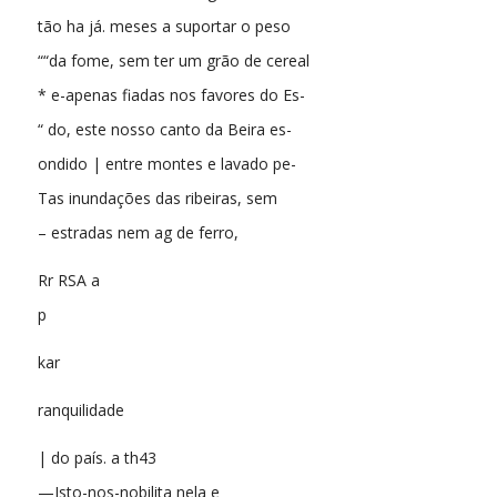
tão ha já. meses a suportar o peso
““da fome, sem ter um grão de cereal
* e-apenas fiadas nos favores do Es-
“ do, este nosso canto da Beira es-
ondido | entre montes e lavado pe-
Tas inundações das ribeiras, sem
– estradas nem ag de ferro,
Rr RSA a
p
kar
ranquilidade
| do país. a th43
—Isto-nos-nobilita nela e