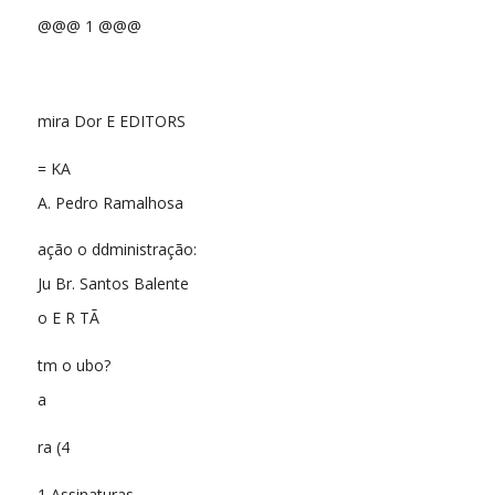
@@@ 1 @@@
mira Dor E EDITORS
= KA
A. Pedro Ramalhosa
ação o ddministração:
Ju Br. Santos Balente
o E R TÃ
tm o ubo?
a
ra (4
1 Assinaturas