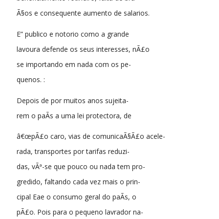
Ã§os e consequente aumento de salarios.
E” publico e notorio como a grande
lavoura defende os seus interesses, nÃ£o
se importando em nada com os pe-
quenos. :
Depois de por muitos anos sujeita-
rem o paÃ­s a uma lei protectora, de
â€œpÃ£o caro, vias de comunicaÃ§Ã£o acele-
rada, transportes por tarifas reduzi-
das, vÃª-se que pouco ou nada tem pro-
gredido, faltando cada vez mais o prin-
cipal Eae o consumo geral do paÃ­s, o
pÃ£o. Pois para o pequeno lavrador na-