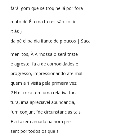
fará: gom que se troq ne lá por fora
muto dê É a ma tu res são co tie
it ás )
da pé el pa dia itante de p oucos | Saca
men! tos, À A “nossa o será triste
e agreste, fa a de comodidades e
progresso, impressionando até mal
quem a 1 visita pela primeira vez;
GH n troca tem uma relativa far-
tura, ima apreciavel abundancia,
“um conjunt “de circunstancias tais
E a-tazem amada na hora pre-
sent por todos os que s