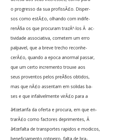
o progresso da sua profissÃ£o. Disper-
sos como estÃ£o, olhando com indife-
renÃ§a os que procuram trazÃª-los Ã ac-
tividade associativa, cometem um erro
palpavel, que a breve trecho reconhe-
cerÃ£o, quando a epoca anormal passar,
que um certo incremento trouxe aos
seus proventos pelos preÃ§os obtidos,
mas que nÃ£o assentam em solidas ba-
ses e que infalivelmente virÃ£o para a
â€œtarifa da oferta e procura, em que en-
trarÃ£o como factores deprimentes, Ã
â€œfalta de transportes rapidos e modicos,
beneficiamento rotineiro, falta de bra-