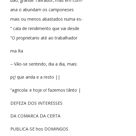
bao; grande Tavrador, mas em com-
ana o abundam os camponeses
mais ou menos abastados numa es-
” cala de rendimento que vai desde
“O proprietario até ao trabalhador
ma Ra
– Vão-se sentindo, dia a dia, mais:
pç! que anda e a resto ||
“agricola: e hoje o! fazemos tânto |
DEFEZA DOS INTERESSES
DA COMARCA DA CERTA
PUBLICA-SE hos DOMINGOS