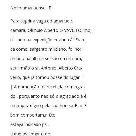
Novo amanuense.. E
Para suprir a vaga do amanue c
camara, Olimpio Alberto O VAVEITO, mo; ;
bilisado na expedição enviada á “Fran.
ca como. sargento milíciano, foi no;
meado na ultima sessão da camara,
seu irmão o sr. Antonio. Alberto Cra-
veiro, que já tomou posse do lugar. |
| A nomeação foi recebida com agra-
do,, porquanto não só o agraçiado é é
um rapaz digno pela sua honeanE ac E
bom comportam,n Etc
éstaya indicado ps –
a que os: empr o oe