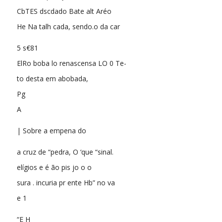
CbTES dscdado Bate alt Aréo
He Na talh cada, sendo.o da car
5 s€81
ElRo boba lo renascensa LO 0 Te-
to desta em abobada,
Pg
A
| Sobre a empena do
a cruz de “pedra, O ‘que “sinal.
elígios e é ão pis jo o o
sura . incuria pr ente Hb” no va
e 1
“E H