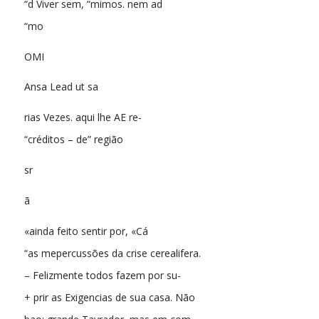
“d Viver sem, “mimos. nem ad
“mo
OMI
Ansa Lead ut sa
rias Vezes. aqui lhe AE re-
“créditos – de” região
sr
ã
«ainda feito sentir por, «Cá
“as mepercussões da crise cerealifera.
– Felizmente todos fazem por su-
+ prir as Exigencias de sua casa. Não