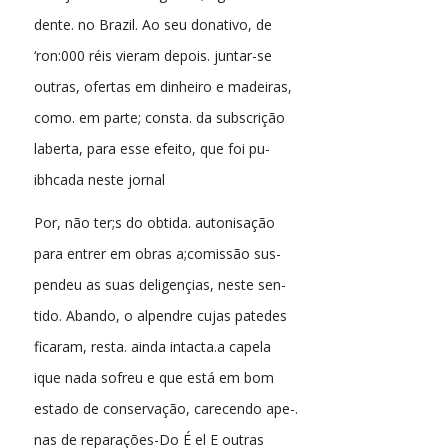
dente. no Brazil. Ao seu donativo, de
‘ron:000 réis vieram depois. juntar-se
outras, ofertas em dinheiro e madeiras,
como. em parte; consta. da subscrição
laberta, para esse efeito, que foi pu-
ibhcada neste jornal
Por, não ter;s do obtida. autonisação
para entrer em obras a;comissão sus-
pendeu as suas deligençias, neste sen-
tido. Abando, o alpendre cujas patedes
ficaram, resta. ainda intacta.a capela
ique nada sofreu e que está em bom
estado de conservação, carecendo ape-.
nas de reparações-Do É el E outras