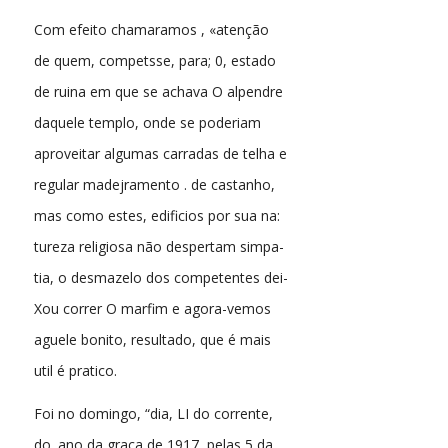
Com efeito chamaramos , «atenção
de quem, competsse, para; 0, estado
de ruina em que se achava O alpendre
daquele templo, onde se poderiam
aproveitar algumas carradas de telha e
regular madejramento . de castanho,
mas como estes, edificios por sua na:
tureza religiosa não despertam simpa-
tia, o desmazelo dos competentes dei-
Xou correr O marfim e agora-vemos
aguele bonito, resultado, que é mais
util é pratico.
Foi no domingo, “dia, LI do corrente,
do. ano da graca de 1917, pelas 5 da