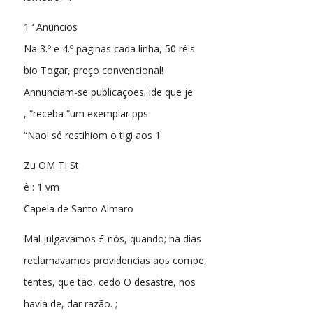
1 ‘ Anuncios
Na 3.º e 4.º paginas cada linha, 50 réis
bio Togar, preço convencional!
Annunciam-se publicações. ide que je
, “receba “um exemplar pps
“Nao! sé restihiom o tigi aos 1
Zu OM TI St
ê : 1 vm
Capela de Santo Almaro
Mal julgavamos £ nós, quando; ha dias
reclamavamos providencias aos compe,
tentes, que tão, cedo O desastre, nos
havia de, dar razão. ;