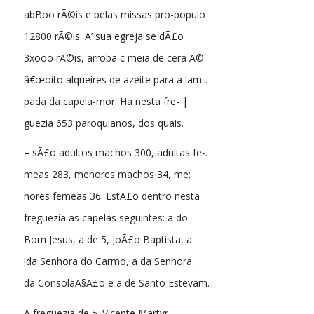
abBoo rÃ©is e pelas missas pro-populo
12800 rÃ©is. A’ sua egreja se dÃ£o
3xooo rÃ©is, arroba c meia de cera Ã©
â€œoito alqueires de azeite para a lam-.
pada da capela-mor. Ha nesta fre- |
guezia 653 paroquianos, dos quais.
– sÃ£o adultos machos 300, adultas fe-.
meas 283, menores machos 34, me;
nores femeas 36. EstÃ£o dentro nesta
freguezia as capelas seguintes: a do
Bom Jesus, a de 5, JoÃ£o Baptista, a
ida Senhora do Carmo, a da Senhora.
da ConsolaÃ§Ã£o e a de Santo Estevam.
A freguezia de 5. Vicente Martyr