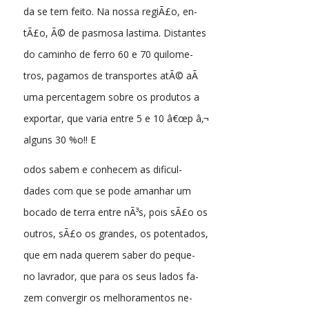
da se tem feito. Na nossa regiÃ£o, en-
tÃ£o, Ã© de pasmosa lastima. Distantes
do caminho de ferro 60 e 70 quilome-
tros, pagamos de transportes atÃ© aÃ­
uma percentagem sobre os produtos a
exportar, que varia entre 5 e 10 â€œp â‚¬
alguns 30 %o!! E
odos sabem e conhecem as dificul-
dades com que se pode amanhar um
bocado de terra entre nÃ³s, pois sÃ£o os
outros, sÃ£o os grandes, os potentados,
que em nada querem saber do peque-
no lavrador, que para os seus lados fa-
zem convergir os melhoramentos ne-