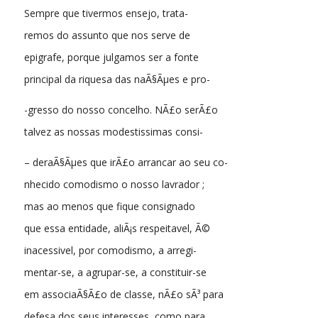
Sempre que tivermos ensejo, trata-
remos do assunto que nos serve de
epigrafe, porque julgamos ser a fonte
principal da riquesa das naÃ§Ãµes e pro-
-gresso do nosso concelho. NÃ£o serÃ£o
talvez as nossas modestissimas consi-
– deraÃ§Ãµes que irÃ£o arrancar ao seu co-
nhecido comodismo o nosso lavrador ;
mas ao menos que fique consignado
que essa entidade, aliÃ¡s respeitavel, Ã©
inacessivel, por comodismo, a arregi-
mentar-se, a agrupar-se, a constituir-se
em associaÃ§Ã£o de classe, nÃ£o sÃ³ para
defesa dos seus interesses, como para