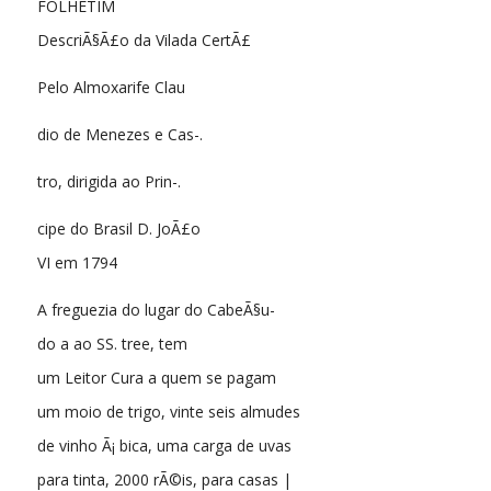
FOLHETIM
DescriÃ§Ã£o da Vilada CertÃ£
Pelo Almoxarife Clau
dio de Menezes e Cas-.
tro, dirigida ao Prin-.
cipe do Brasil D. JoÃ£o
VI em 1794
A freguezia do lugar do CabeÃ§u-
do a ao SS. tree, tem
um Leitor Cura a quem se pagam
um moio de trigo, vinte seis almudes
de vinho Ã¡ bica, uma carga de uvas
para tinta, 2000 rÃ©is, para casas |