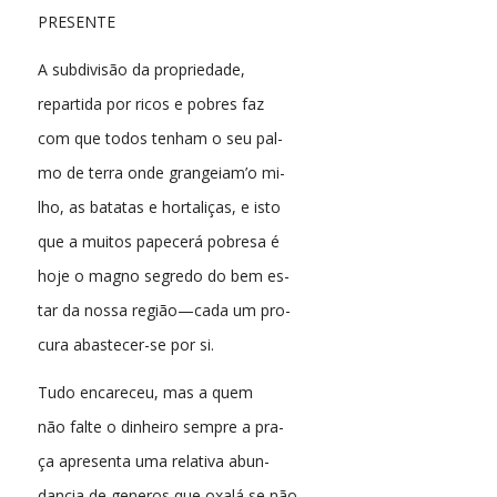
PRESENTE
A subdivisão da propriedade,
repartida por ricos e pobres faz
com que todos tenham o seu pal-
mo de terra onde grangeiam’o mi-
lho, as batatas e hortaliças, e isto
que a muitos papecerá pobresa é
hoje o magno segredo do bem es-
tar da nossa região—cada um pro-
cura abastecer-se por si.
Tudo encareceu, mas a quem
não falte o dinheiro sempre a pra-
ça apresenta uma relativa abun-
dancia de generos que oxalá se não