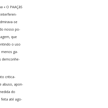
sua « O PAAÇãS
 interferen-
admirava-se
do nosso po-
inagem, que
entindo o uso
o menos ga-
os demconhe-
to critica-
e abuso, apon-
 medida do
 feita até ago-