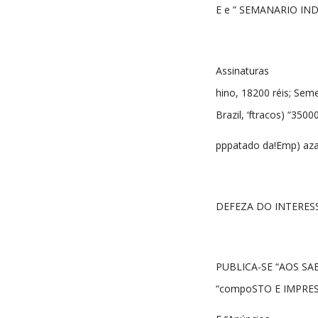
E e ” SEMANARIO I
Assinaturas
hino, 18200 réis; Seme
Brazil, ‘ftracos) “35000
pppatado da!Emp) aza
DEFEZA DO INTERES
PUBLICA-SE “AOS S
“compoSTO E IMPRES