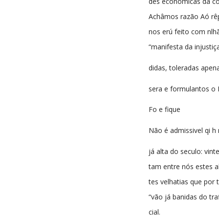
des economicas dá c
Achâmos razão Aó rêp
nos erú feito com nlh
“manifesta da injusti
didas, toleradas apen
sera e formulantos o
Fo e fique
Não é admissivel qi h
já alta do seculo: vinte
tam entre nós estes 
tes velhatias que por 
“vão já banidas do tra
cial.