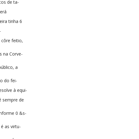
tos de ta-
erá
ira tinha 6
-
côre feitio,
s na Corve-
úblico, a
o do fei-
esolve à equi-
é sempre de
nforme 0 &s-
é as virtu-