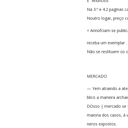
E “Anúncios
Na 3.º e 4.2 paginas ca
Noutro logar, preço c
= Annúfciam-se publi
receba um exemplar .
Não se restituem os o
MERCADO
— Yem atraindo a ate
blico a maneira arch
DOsso | mercado se f
maioria dos casos, à 
neros expostos.