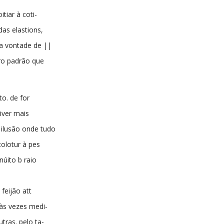
tiar à coti-
das elastions,
la vontade de ||
ro padrão que
to. de for
iver mais
 ilusão onde tudo
colotur à pes
úito b raio
feijão att
às vezes medi-
utras. pelo ta-