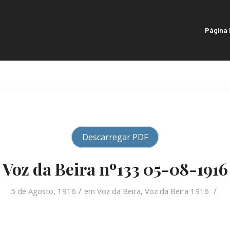
Página I
Descarregar PDF
Voz da Beira nº133 05-08-1916
/
/
5 de Agosto, 1916
em
Voz da Beira
,
Voz da Beira 1916