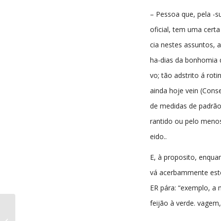
– Pessoa que, pela -
oficial, tem uma certa
cia nestes assuntos, 
ha-dias da bonhomia 
vo; tão adstrito á rot
ainda hoje vein (Cons
de medidas de padrã
rantido ou pelo men
eido..
E, à proposito, enquan
vá acerbammente est
ER pára: “exemplo, a
feijão à verde. vagem,
Eco da Beira nº67 30-