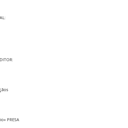
AL:
DITOR:
açãos
 io» PRESA