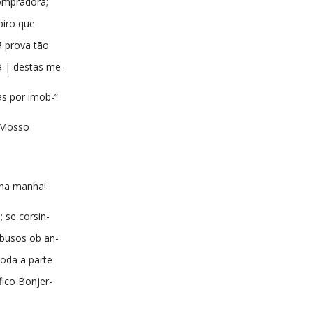
ompradora;
iro que
ã prova tão
ça | destas me-
as por imob-”
 Mosso
 na manha!
; se corsin-
abusos ob an-
toda a parte
fico Bonjer-