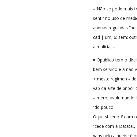
– Não se pode mais toi
sentir no uso de medi
apenas reguladas “pe
cad | um, 6: sem: out
a malícia, –
= Opublico tem o direi
bem servido e a não v
+ meste regimen « de
vab da arte de bnbor 
– mero, avolumando in
“do pouco.
Oque sticedo € com o 
“cede com a Datata,, 
vans pelo alqueire é o