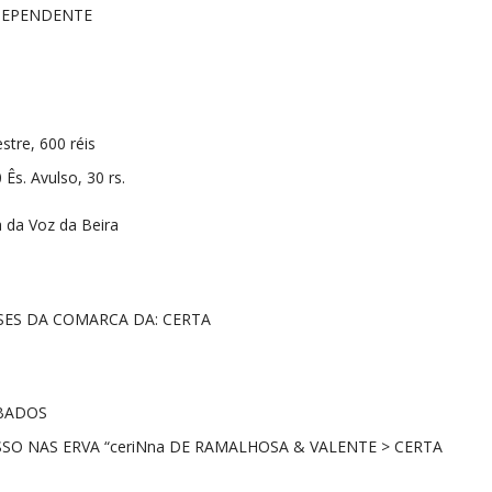
NDEPENDENTE
stre, 600 réis
 Ês. Avulso, 30 rs.
 da Voz da Beira
SES DA COMARCA DA: CERTA
ABADOS
SO NAS ERVA “ceriNna DE RAMALHOSA & VALENTE > CERTA