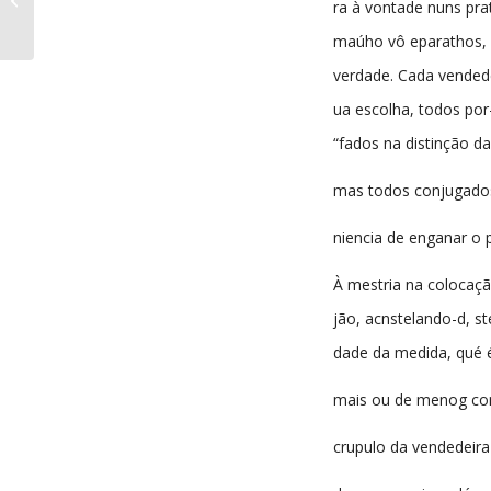
ra à vontade nuns pra
07-1916
maúho vô eparathos, 
verdade. Cada vendede
ua escolha, todos por
“fados na distinção da 
mas todos conjugado
niencia de enganar o p
À mestria na colocaçã
jão, acnstelando-d, st
dade da medida, qué 
mais ou de menog co
crupulo da vendedeira 