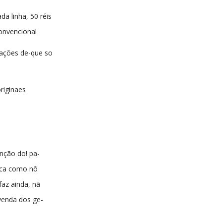
da linha, 50 réis
onvencional
cações de-que so
riginaes
nção do! pa-
aica como nô
az ainda, nã
venda dos ge-