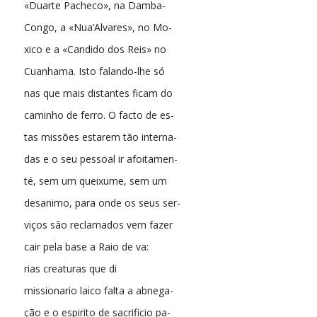
«Duarte Pacheco», na Damba-
Congo, a «Nua’Alvares», no Mo-
xico e a «Candido dos Reis» no
Cuanhama. Isto falando-lhe só
nas que mais distantes ficam do
caminho de ferro. O facto de es-
tas missões estarem tão interna-
das e o seu pessoal ir afoitamen-
té, sem um queixume, sem um
desanimo, para onde os seus ser-
viços são reclamados vem fazer
cair pela base a Raio de va:
rias creaturas que di
missionario laico falta a abnega-
ção e o espirito de sacrificio pa-