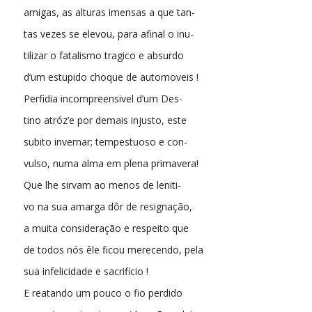
amigas, as alturas imensas a que tan-
tas vezes se elevou, para afinal o inu-
tilizar o fatalismo tragico e absurdo
d’um estupido choque de automoveis !
Perfidia incompreensivel d’um Des-
tino atróz’e por demais injusto, este
subito invernar; tempestuoso e con-
vulso, numa alma em plena primavera!
Que lhe sirvam ao menos de leniti-
vo na sua amarga dôr de resignação,
a muita consideração e respeito que
de todos nós êle ficou merecendo, pela
sua infelicidade e sacrificio !
E reatando um pouco o fio perdido