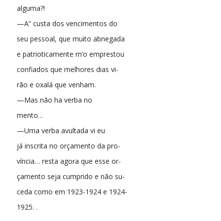
alguma?!
—A” custa dos vencimentos do
seu pessoal, que muito abnegada
e patrioticamente m’o emprestou
confiados que melhores dias vi-
rão e oxalá que venham.
—Mas não ha verba no
mento…
—Uma verba avultada vi eu
já inscrita no orçamento da pro-
víncia… resta agora que esse or-
çamento seja cumprido e não su-
ceda como em 1923-1924 e 1924-
1925. .