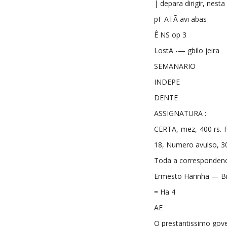
| depara dirigir, nesta 
pF ATÃ avi abas
Ê NS op 3
LostA -— gbilo jeira
SEMANARIO
INDEPE
DENTE
ASSIGNATURA :
CERTA, mez, 400 rs. 
18, Numero avulso, 30
Toda a correspondenci
Ermesto Harinha — Bi
= Ha 4
AE
O prestantissimo gove