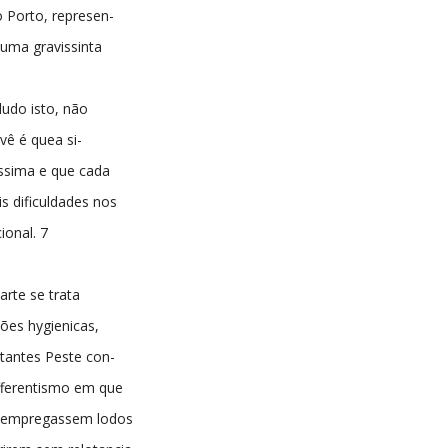
 Porto, represen-
uma gravissinta
udo isto, não
 vê é quea si-
issima e que cada
s dificuldades nos
ional. 7
arte se trata
ões hygienicas,
tantes Peste con-
fferentismo em que
 eempregassem lodos