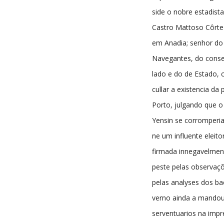
side o nobre estadist
Castro Mattoso Côrte 
em Anadia; senhor do 
Navegantes, do conse
lado e do de Estado,
cullar a existencia da
Porto, julgando que o
Yensin se corromperi
ne um influente eleito
firmada innegavelment
peste pelas observaçõ
pelas analyses dos ba
verno ainda a mandou
serventuarios na impr