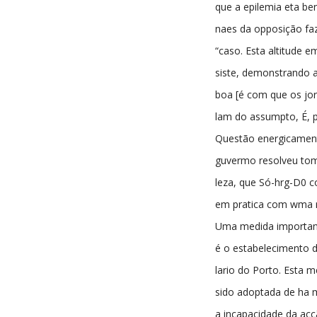
que a epilemia eta ben
naes da opposição fa
“caso. Esta altitude e
siste, demonstrando a
boa [é com que os jor
lam do assumpto, É, p
Questão energicament
guvermo resolveu tom
leza, que Só-hrg-D0
em pratica com wma r
Uma medida importan
é o estabelecimento d
lario do Porto. Esta m
sido adoptada de ha 
a incapacidade da ac