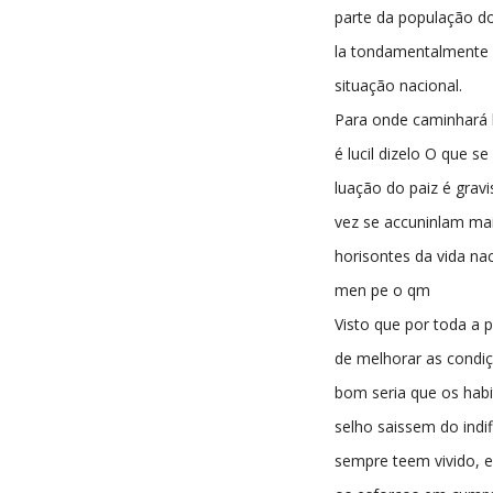
parte da população do
la tondamentalmente 
situação nacional.
Para onde caminhará l
é lucil dizelo O que se
luação do paiz é grav
vez se accuninlam mai
horisontes da vida nac
men pe o qm
Visto que por toda a p
de melhorar as condiç
bom seria que os habi
selho saissem do indi
sempre teem vivido,