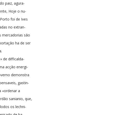
 do paiz, agura-
ente, Hoje o nu-
orto foi de Ives
adas no extran-
as mercadorias são
portação ha de ser
a.
 de difficalda-
uma acção energi-
governo demonstra
pensaveis, gastin-
a «ordenar a
rdão sanianio, que,
lodos os lechni-
ganisado de ha