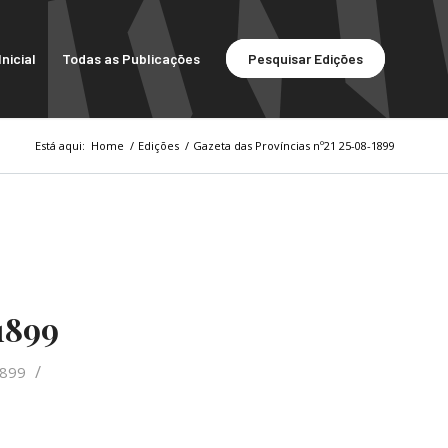
nicial
Todas as Publicações
Pesquisar Edições
Está aqui:
Home
/
Edições
/
Gazeta das Províncias nº21 25-08-1899
1899
/
1899