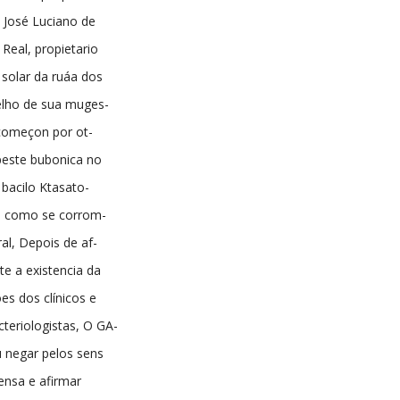
a José Luciano de
Real, propietario
solar da ruáa dos
lho de sua muges-
 começon por ot-
 peste bubonica no
 bacilo Ktasato-
a como se corrom-
ral, Depois de af-
e a existencia da
es dos clínicos e
cteriologistas, O GA-
 negar pelos sens
ensa e afirmar