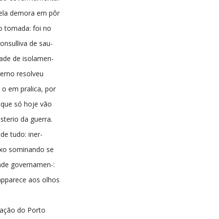
ela demora em pôr
o tomada: foi no
onsulliva de sau-
dade de isolamen-
erno resolveu
 o em pralica, por
 que só hoje vão
sterio da guerra.
e tudo: iner-
eixo sominando se
ade governamen-:
apparece aos olhos
,
tuação do Porto