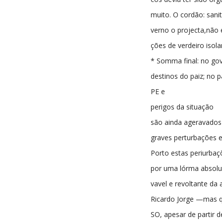
muito. O cordão: sani
verno o projecta,não 
ções de verdeiro isol
* Somma final: no gov
destinos do paiz; no 
PE e
perigos da situação
são ainda ageravados
graves perturbações 
Porto estas periurba
por uma lórma absol
vavel e revoltante da
Ricardo Jorge —mas 
SO, apesar de partir