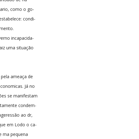
tario, como o go-
estabelece: condi-
amento.
erno incapacida-
paiz uma situação
 pela ameaça de
economicas. Já no
ções se manifestam
utamente condem-
 ageressão ao dr,
que em Lodo o ca-
 de ma pequena