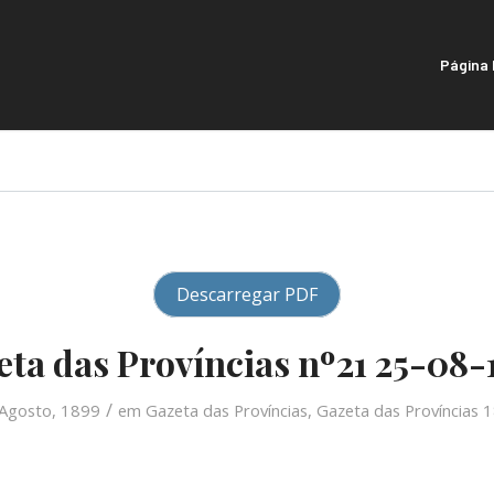
Página I
Descarregar PDF
eta das Províncias nº21 25-08-
/
Agosto, 1899
em
Gazeta das Províncias
,
Gazeta das Províncias 