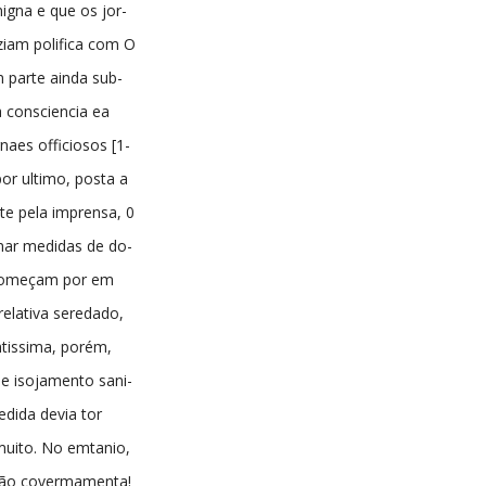
igna e que os jor-
ziam polifica com O
m parte ainda sub-
 consciencia ea
naes officiosos [1-
or ultimo, posta a
e pela imprensa, 0
ar medidas de do-
 começam por em
elativa seredado,
tissima, porém,
e isojamento sani-
edida devia tor
muito. No emtanio,
ção covermamenta!