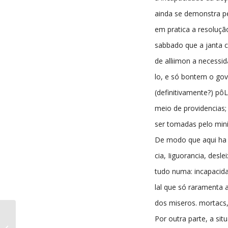
ainda se demonstra p
em pratica a resoluçã
sabbado que a janta c
de alliimon a necessi
lo, e só bontem o gov
(definitivamente?) pôL
meio de providencias;
ser tomadas pelo mini
De modo que aqui ha d
cia, Iiguorancia, desl
tudo numa: incapacid
lal que só raramenta 
dos miseros. mortacs
Por outra parte, a si
Gazeta das Províncias