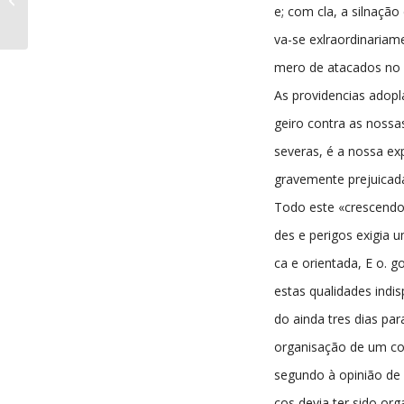
nº20 18-08-1899
e; com cla, a silnação
va-se exlraordinariam
mero de atacados no P
As providencias adopl
geiro contra as noss
severas, é a nossa ex
gravemente prejuicad
Todo este «crescendo»
des e perigos exigia 
ca e orientada, E o. 
estas qualidades indis
do ainda tres dias par
organisação de um co
segundo à opinião de 
cos devia ter sido or