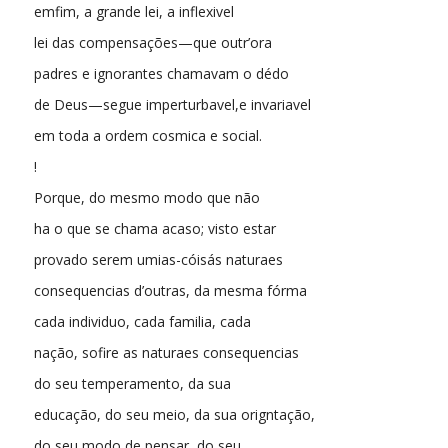
emfim, a grande lei, a inflexivel
lei das compensações—que outr’ora
padres e ignorantes chamavam o dédo
de Deus—segue imperturbavel,e invariavel
em toda a ordem cosmica e social.
!
Porque, do mesmo modo que não
ha o que se chama acaso; visto estar
provado serem umias-cóisás naturaes
consequencias d’outras, da mesma fórma
cada individuo, cada familia, cada
nação, sofire as naturaes consequencias
do seu temperamento, da sua
educação, do seu meio, da sua origntação,
do seu modo de pensar, do seu