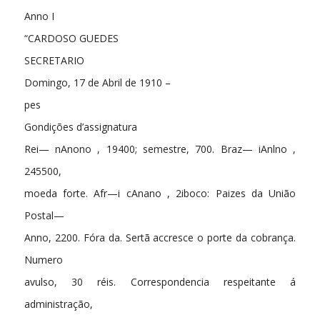
Anno I
“CARDOSO GUEDES
SECRETARIO
Domingo, 17 de Abril de 1910 –
pes
Gondições d’assignatura
Rei— nAnono , 19400; semestre, 700. Braz— iAnlno ,
245500,
moeda forte. Afr—i cAnano , 2iboco: Paizes da União
Postal—
Anno, 2200. Fóra da. Sertã accresce o porte da cobrança.
Numero
avulso, 30 réis. Correspondencia respeitante á
administração,