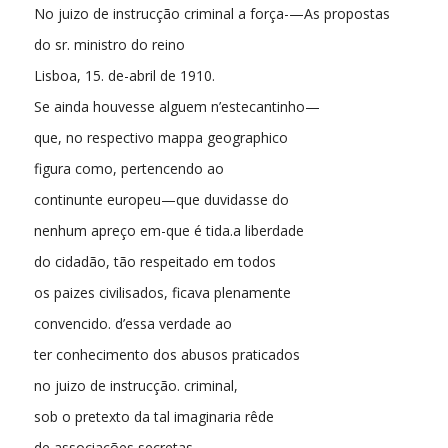
No juizo de instrucção criminal a força-—As propostas
do sr. ministro do reino
Lisboa, 15. de-abril de 1910.
Se ainda houvesse alguem n’estecantinho—
que, no respectivo mappa geographico
figura como, pertencendo ao
continunte europeu—que duvidasse do
nenhum apreço em-que é tida.a liberdade
do cidadão, tão respeitado em todos
os paizes civilisados, ficava plenamente
convencido. d’essa verdade ao
ter conhecimento dos abusos praticados
no juizo de instrucção. criminal,
sob o pretexto da tal imaginaria rêde
de associações secretas.