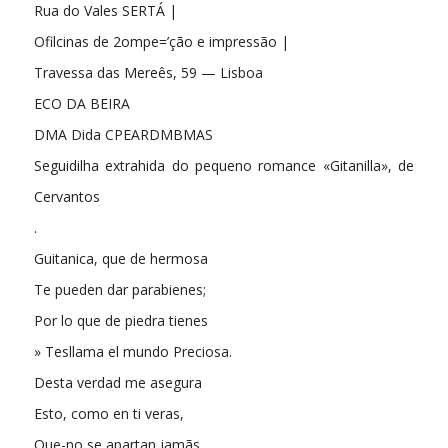
Rua do Vales SERTÁ |
Ofilcinas de 2ompe=’ção e impressão |
Travessa das Mereês, 59 — Lisboa
ECO DA BEIRA
DMA Dida CPEARDMBMAS
Seguidilha extrahida do pequeno romance «Gitanilla», de
Cervantos
.
Guitanica, que de hermosa
Te pueden dar parabienes;
Por lo que de piedra tienes
» Tesllama el mundo Preciosa.
Desta verdad me asegura
Esto, como en ti veras,
Que-no se apartan jamãs