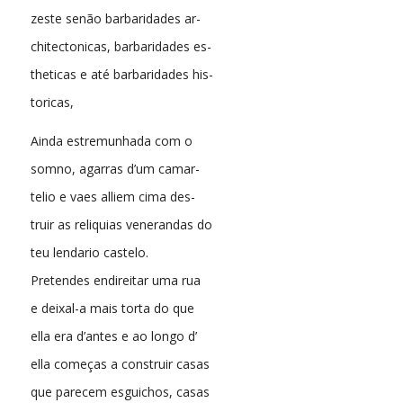
zeste senão barbaridades ar-
chitectonicas, barbaridades es-
theticas e até barbaridades his-
toricas,
Ainda estremunhada com o
somno, agarras d’um camar-
telio e vaes alliem cima des-
truir as reliquias venerandas do
teu lendario castelo.
Pretendes endireitar uma rua
e deixal-a mais torta do que
ella era d’antes e ao longo d’
ella começas a construir casas
que parecem esguichos, casas