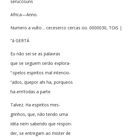
serucosuns
Africa—Anno.
Numero a vulto… ceceserco cercas oo. 0000030, TOiS |
“á GERTÁ
Eu não sei se as palavras
que se seguem serão explora-
“:spelos espiritos mal intencio-
“ados, quepor ahi ha, porqueos
ha-em’todas a parte.
Talvez. Ha espiritos mes-
grinhos, que, não tendo uma
idéa nem sabendo que respon-
der, se entregam ao mister de