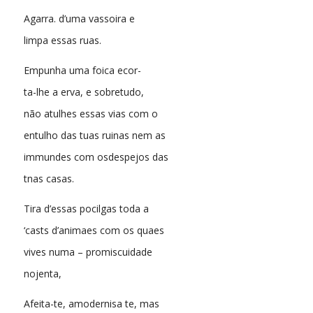
Agarra. d’uma vassoira e
limpa essas ruas.
Empunha uma foica ecor-
ta-lhe a erva, e sobretudo,
não atulhes essas vias com o
entulho das tuas ruinas nem as
immundes com osdespejos das
tnas casas.
Tira d’essas pocilgas toda a
‘casts d’animaes com os quaes
vives numa – promiscuidade
nojenta,
Afeita-te, amodernisa te, mas