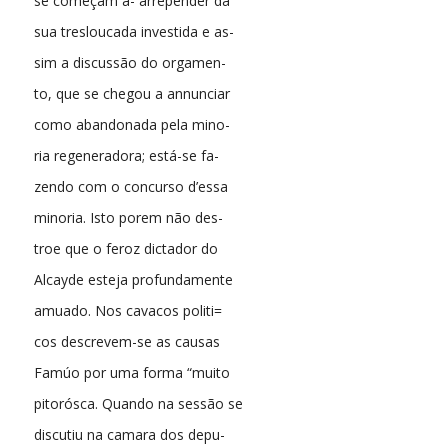
se começam a- arrepender da
sua tresloucada investida e as-
sim a discussão do orgamen-
to, que se chegou a annunciar
como abandonada pela mino-
ria regeneradora; está-se fa-
zendo com o concurso d’essa
minoria. Isto porem não des-
troe que o feroz dictador do
Alcayde esteja profundamente
amuado. Nos cavacos politi=
cos descrevem-se as causas
Famúo por uma forma “muito
pitorósca. Quando na sessão se
discutiu na camara dos depu-