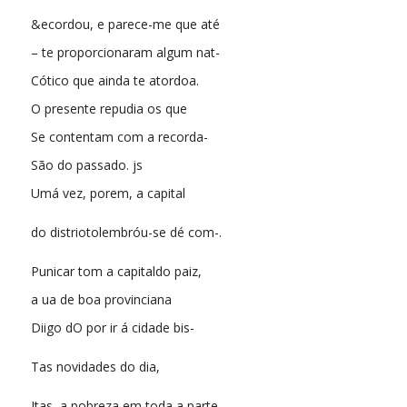
&ecordou, e parece-me que até
– te proporcionaram algum nat-
Cótico que ainda te atordoa.
O presente repudia os que
Se contentam com a recorda-
São do passado. js
Umá vez, porem, a capital
do distriotolembróu-se dé com-.
Punicar tom a capitaldo paiz,
a ua de boa provinciana
Diigo dO por ir á cidade bis-
Tas novidades do dia,
Itas, a pobreza em toda a parte