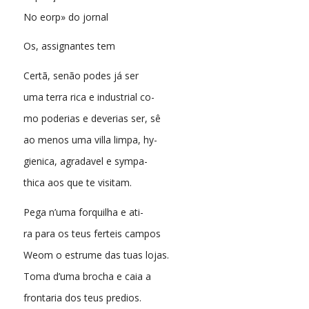
No eorp» do jornal
Os, assignantes tem
Certã, senão podes já ser
uma terra rica e industrial co-
mo poderias e deverias ser, sê
ao menos uma villa limpa, hy-
gienica, agradavel e sympa-
thica aos que te visitam.
Pega n’uma forquilha e ati-
ra para os teus ferteis campos
Weom o estrume das tuas lojas.
Toma d’uma brocha e caia a
frontaria dos teus predios.