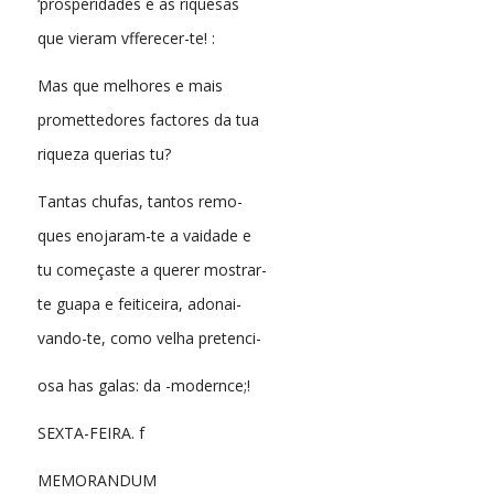
‘prosperidades e as riquesas
que vieram vfferecer-te! :
Mas que melhores e mais
promettedores factores da tua
riqueza querias tu?
Tantas chufas, tantos remo-
ques enojaram-te a vaidade e
tu começaste a querer mostrar-
te guapa e feiticeira, adonai-
vando-te, como velha pretenci-
osa has galas: da -modernce;!
SEXTA-FEIRA. f
MEMORANDUM