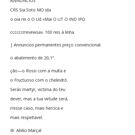
ANNUNCIOS
CRS Sia Soto MO ida
o oia rei o O Ud «Mai O UT O IND IPO
ccccccrrevewsav. 100 reis à linha
| Annuncios permanentes preço convencional.
o abatimento de 20,1º.
ção—o Rossi com a multa e
o Fructuoso com o chelindró.
Serás martyr, victima do teu
dever, mas a tua virtude será,
n’esse caso, mais hercica e
mais respeitavel.
dr. Abilio Marçal