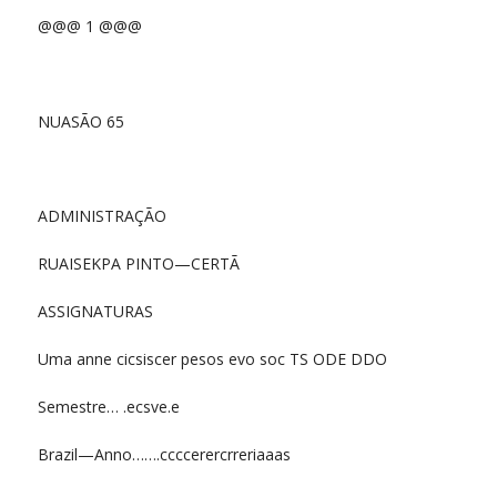
@@@ 1 @@@
NUASÃO 65
ADMINISTRAÇÃO
RUAISEKPA PINTO—CERTÃ
ASSIGNATURAS
Uma anne cicsiscer pesos evo soc TS ODE DDO
Semestre… .ecsve.e
Brazil—Anno…….ccccerercrreriaaas