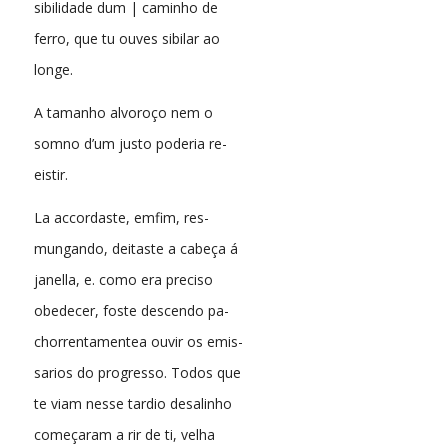
sibilidade dum | caminho de
ferro, que tu ouves sibilar ao
longe.
A tamanho alvoroço nem o
somno d’um justo poderia re-
eistir.
La accordaste, emfim, res-
mungando, deitaste a cabeça á
janella, e. como era preciso
obedecer, foste descendo pa-
chorrentamentea ouvir os emis-
sarios do progresso. Todos que
te viam nesse tardio desalinho
começaram a rir de ti, velha