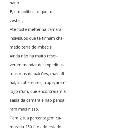
nario.
E, em politica, o que tu f-
zestel..,
Até foste metter na camara
individuos que te tinham cha-
mado terra de imbecis!
Ainda não ha muito resol-
veram mandar desimpedir as
tuas ruas de balcões, mas afi-
nal, incoherentes, tropeçaram’
logo n’um, que encontraram á
saida da camara e não pensa-
ram mais nisso.
Tem 2 tua percentagem ca-
mararia 250 f, e ado estado