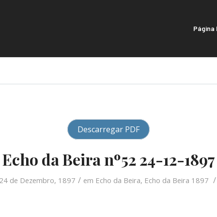
Página I
Descarregar PDF
Echo da Beira nº52 24-12-1897
/
/
24 de Dezembro, 1897
em
Echo da Beira
,
Echo da Beira 1897