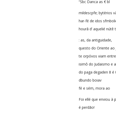
“Sbc Danca as € bl
mildescpfe; bytérios v
har-fé de idos sfmbol
hourã d’ aquelié nútê 
: as, da antiguidade,
questo do Oriente ao 
te orpóvos viam entr
isimô do Judaismo e a
do paga degaden 8 é 
dbundo boiav
fé e sém, mora ao
Foi ellé que enviou à 
é perdão!