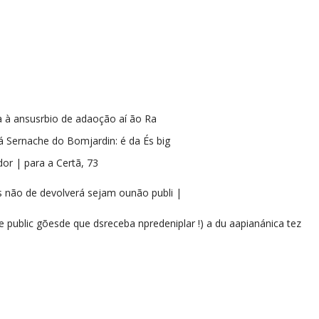
a à ansusrbio de adaoção aí ão Ra
rá Sernache do Bomjardin: é da És big
dor | para a Certã, 73
s não de devolverá sejam ounão publi |
e public gõesde que dsreceba npredeniplar !) a du aapianánica tez