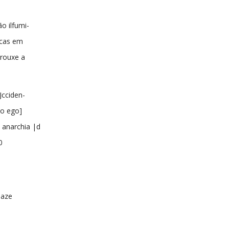
ão ilfumi-
icas em
trouxe a
Jcciden-
eo ego]
 anarchia |d
0
paze