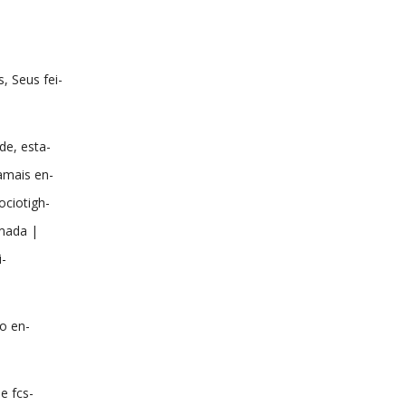
s, Seus fei-
de, esta-
amais en-
ociotigh-
umada |
i-
 o en-
e fcs-