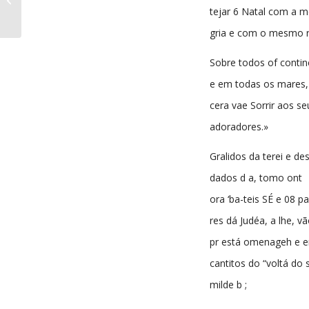
12-1897
tejar 6 Natal com a 
gria e com o mesmo r
Sobre todos of contin
e em todas os mares, 
cera vae Sorrir aos se
adoradores.»
Gralidos da terei e de
dados d a, tomo ont
ora ‘ba-teis SÉ e 08 pa
res dá Judéa, a lhe, v
pr está omenageh e e
cantitos do “voltá do 
milde b ;