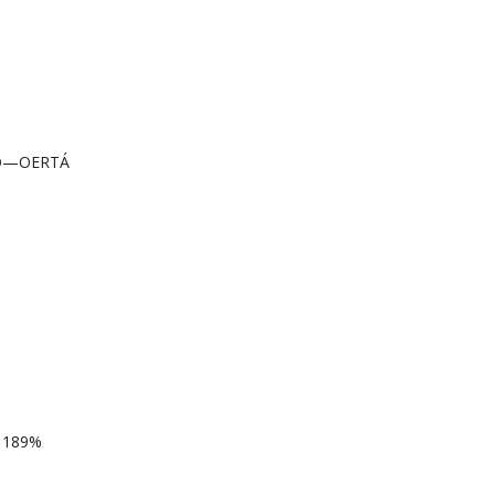
TO—OERTÁ
 189%