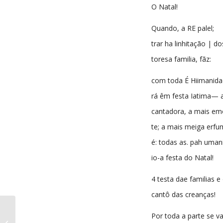
O Natal!
Quando, a RE palel;
trar ha linhitação | do
toresa familia, fãz:
com toda É Hiimanida
rá êm festa Iatima— 
cantadora, a mais em
te; a mais meiga erf
é: todas as. pah uman
io-a festa do Natal!
4 testa dae familias e
cantô das creanças!
Por toda a parte se va
Echo da Beira nº51 17-