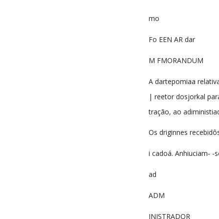
mo
Fo EEN AR dar
M FMORANDUM
A dartepomiaa relativ
| reetor dosjorkal pa
tração, ao adiministia
Os driginnes recebidô
i cadoá. Anhiuciam- -s
ad
ADM
INISTRADOR