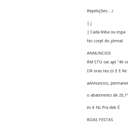
Repetições:….i
| j
| Cada linba ou espa
No corpt do jórmal.
ANNUNCIOS
RM STO oie apt “40 vs
DR oras teu (o E E Re 
aAnnuncios, permanen
o abatimento de 20,1º
es it Ns Pra deb É
BOAS FESTAS