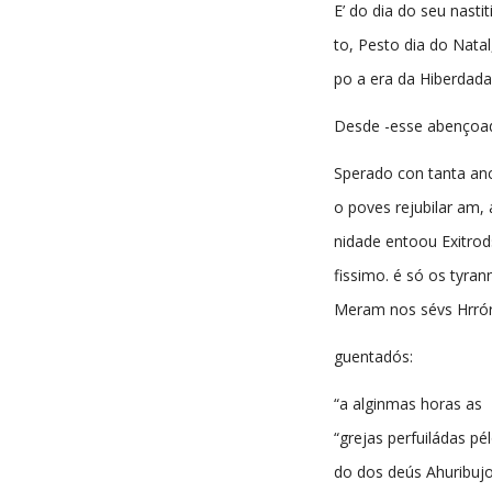
E’ do dia do seu nastiti
to, Pesto dia do Natal
po a era da Hiberdada
Desde -esse abençoad
Sperado con tanta an
o poves rejubilar am,
nidade entoou Exitrod
fissimo. é só os tyran
Meram nos sévs Hrrór
guentadós:
“a alginmas horas as
“grejas perfuiládas pé
do dos deús Ahuribujo