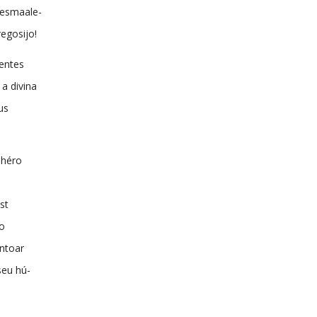
mesmaale-
egosijo!
entes
a divina
us
shéro
st
ão
ntoar
seu hú-