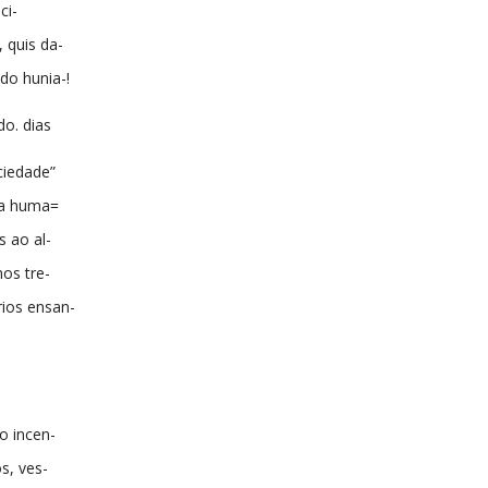
ci-
, quis da-
do hunia-!
o. dias
ciedade”
 a huma=
s ao al-
nos tre-
ios ensan-
lo incen-
s, ves-