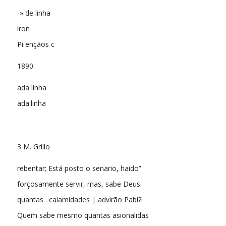
-» de linha
iron
Pi ençãos c
1890.
ada linha
ada:linha
3 M. Grillo
rebentar; Está posto o senario, haido”
forçosamente servir, mas, sabe Deus
quantas . calamidades | advirão Pabi?!
Quem sabe mesmo quantas asionalidas