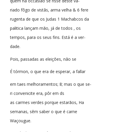
quem na occasião se risse deste va-
riado fôgo de vistãs, arma velha & 6 fere
rugenta de que os Judas 1 Machabcos da
palitica lançam mão, já de todos , os
tempos, para os seus fins. Está é a ver-
dade.
Pois, passadas as eleições, não se
É tórmon, o que era de esperar, a fallar
em taes melhoramentos; 8; mas o que se-
ri convenicite era, pôr em ds
as carmes verdes porque estarãos, Ha
semanas, sêm saber o que é carne
Waçougue.