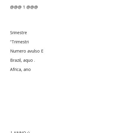
@@@ 1 @@@
Srinestre
“Trimestri
Numero avulso E
Brazil, aquo .
Africa, ano
| ANNO ú