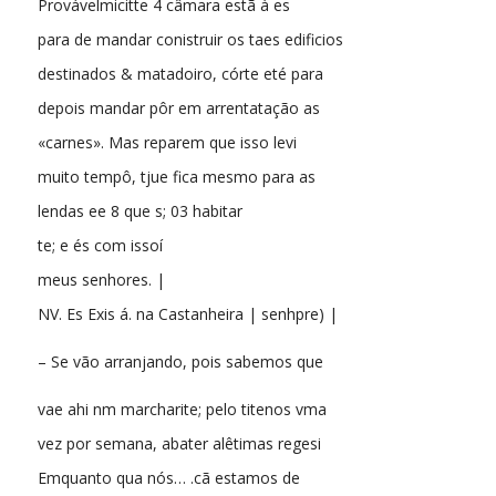
Provávelmicitte 4 câmara estã à es
para de mandar conistruir os taes edificios
destinados & matadoiro, córte eté para
depois mandar pôr em arrentatação as
«carnes». Mas reparem que isso levi
muito tempô, tjue fica mesmo para as
lendas ee 8 que s; 03 habitar
te; e és com issoí
meus senhores. |
NV. Es Exis á. na Castanheira | senhpre) |
– Se vão arranjando, pois sabemos que
vae ahi nm marcharite; pelo titenos vma
vez por semana, abater alêtimas regesi
Emquanto qua nós… .cã estamos de