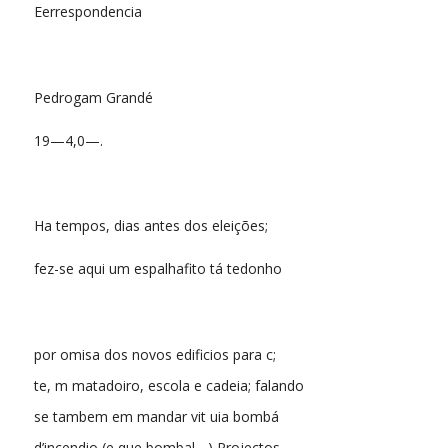
Eerrespondencia
Pedrogam Grandé
19—4,0—.
Ha tempos, dias antes dos eleições;
fez-se aqui um espalhafito tá tedonho
por omisa dos novos edificios para c;
te, m matadoiro, escola e cadeia; falando
se tambem em mandar vit uia bombá
d’incendio (e que bombal. ..) Projectos