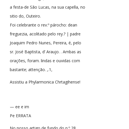
a festa-de São Lucas, na sua capella, no
sitio do, Outeiro.
Foi celebrante o rev.º párocho: dean
freguezia, acolitado pelo rey.? | padre
Joaquim Pedro Nunes, Pereira, é, pelo
sr. José Baptista, d’ Araujo. . Ambas as
orações, foram. lindas e ouvidas com
bastante; attenção. ,.1,
Assistiu a Phylarmonica Chrtagihense!
— ee e im
Pe ERRATA
No nosso artigo de fundo do n.º 28,