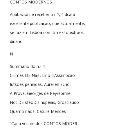
CONTOS MODERNOS
Ababacioi de receber o n.º, 4 dcatá
excellente publicação, que actualmente,
se faz em Lisboa com tm exito extraor.
dinario.
N
Summario do n.º 4
Ciumes DE Nã£, Lino d’Assimpção
Iutsões pennidas, Aurélien Scholl
A Prová, Georges de Peyrebrme,
Not DE sfeoDis nupéias, Grosclaudo
Quarno nãos, Catulle Mendês
“Cada volime dos CONTOS MODER-