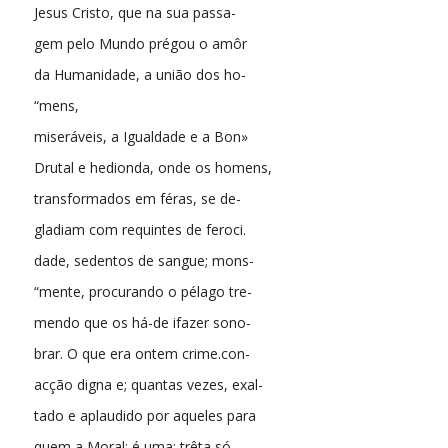
Jesus Cristo, que na sua passa-
gem pelo Mundo prégou o amôr
da Humanidade, a união dos ho-
“mens,
miseráveis, a Igualdade e a Bon»
Drutal e hedionda, onde os homens,
transformados em féras, se de-
gladiam com requintes de feroci.
dade, sedentos de sangue; mons-
“mente, procurando o pélago tre-
mendo que os há-de ifazer sono-
brar. O que era ontem crime.con-
acção digna e; quantas vezes, exal-
tado e aplaudido por aqueles para
quem a Moral: é uma; trêta só