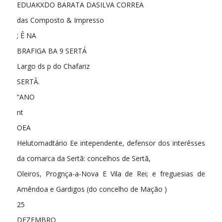
EDUAKXDO BARATA DASILVA CORREA
das Composto & Impresso
; Ê NA
BRAFIGA BA 9 SERTÁ
Largo ds p do Chafariz
SERTÃ.
“ANO
nt
OEA
Helutomadtário Ee intependente, defensor dos interêsses
da comarca da Sertã: concelhos de Sertã,
Oleiros, Prognça-a-Nova E Vila de Rei; e freguesias de
Amêndoa e Gardigos (do concelho de Mação )
25
DEZEMBRO