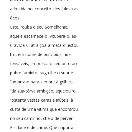
admitida no. conceito. des fulesa as
ôcos!
Este, rouba o seu Somelhqnie,
aquele escarnece-o, vitupera-o, es-
CravIZa-0, atraiçoa-a mata-o; estou-
tro, em nome de principios inde-
fensáveis, empresta o seu ouro ao
pobre faminto, suga-lhe o suor e
“amarra-o para sempre à grilheta
“da sua-tôrva ambição; aquelouiro,
“ostenta vestes caras e inúteis, à
custa de uma vitima que encontrou
no seu caminho, cheio de perver-
E sidade e de crime. Que unporta