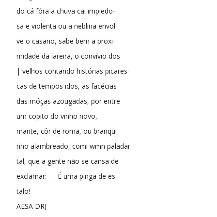
do cá fóra a chuva cai impiedo-
sa e violenta ou a neblina envol-
ve o casario, sabe bem a proxi-
midade da lareira, o convívio dos
| velhos contando histórias picares-
cas de tempos idos, as facécias
das móças azougadas, por entre
um copito do vinho novo,
mante, côr de romã, ou branqui-
nho alambreado, comi wmn paladar
tal, que a gente não se cansa de
exclamar: — É uma pinga de es
talo!
AESA DRJ