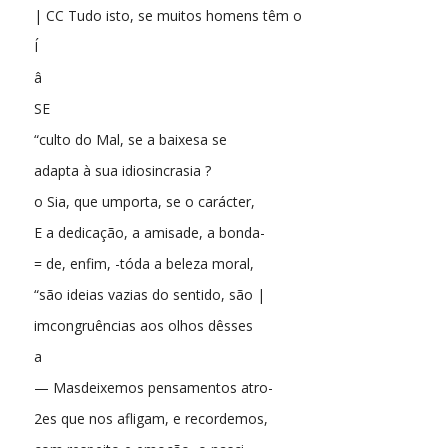
| CC Tudo isto, se muitos homens têm o
Í
â
SE
“culto do Mal, se a baixesa se
adapta à sua idiosincrasia ?
o Sia, que umporta, se o carácter,
E a dedicação, a amisade, a bonda-
= de, enfim, -tóda a beleza moral,
“são ideias vazias do sentido, são |
imcongruências aos olhos dêsses
a
— Masdeixemos pensamentos atro-
2es que nos afligam, e recordemos,