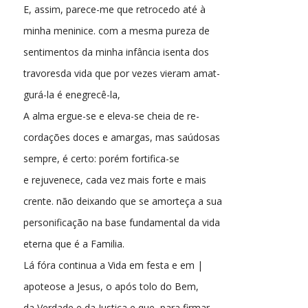
E, assim, parece-me que retrocedo até à
minha meninice. com a mesma pureza de
sentimentos da minha infância isenta dos
travoresda vida que por vezes vieram amat-
gurá-la é enegrecê-la,
A alma ergue-se e eleva-se cheia de re-
cordações doces e amargas, mas saúdosas
sempre, é certo: porém fortifica-se
e rejuvenece, cada vez mais forte e mais
crente. não deixando que se amorteça a sua
personificação na base fundamental da vida
eterna que é a Familia.
Lá fóra continua a Vida em festa e em |
apoteose a Jesus, o após tolo do Bem,
da Verdade e da Justiça e que, para firmar