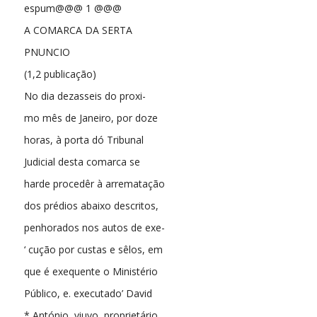
espum@@@ 1 @@@
A COMARCA DA SERTA
PNUNCIO
(1,2 publicação)
No dia dezasseis do proxi-
mo mês de Janeiro, por doze
horas, à porta dó Tribunal
Judicial desta comarca se
harde procedêr à arrematação
dos prédios abaixo descritos,
penhorados nos autos de exe-
‘ cução por custas e sêlos, em
que é exequente o Ministério
Público, e. executado’ David
* António, viuvo, proprietário,