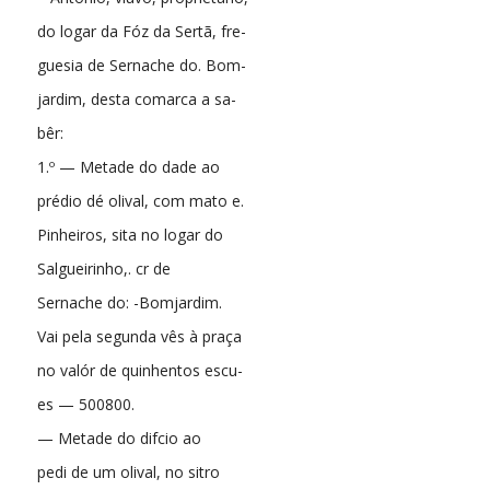
do logar da Fóz da Sertã, fre-
guesia de Sernache do. Bom-
jardim, desta comarca a sa-
bêr:
1.º — Metade do dade ao
prédio dé olival, com mato e.
Pinheiros, sita no logar do
Salgueirinho,. cr de
Sernache do: -Bomjardim.
Vai pela segunda vês à praça
no valór de quinhentos escu-
es — 500800.
— Metade do difcio ao
pedi de um olival, no sitro