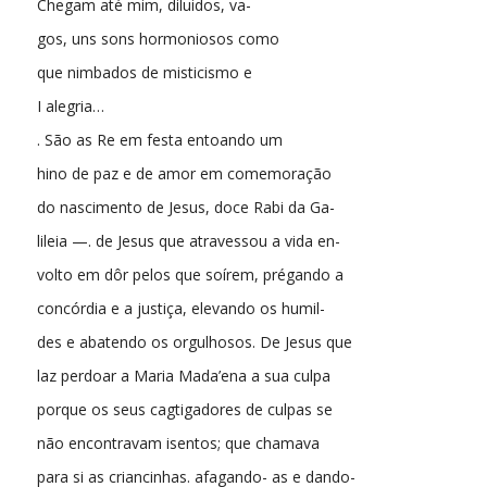
Chegam até mim, diluidos, va-
gos, uns sons hormoniosos como
que nimbados de misticismo e
I alegria…
. São as Re em festa entoando um
hino de paz e de amor em comemoração
do nascimento de Jesus, doce Rabi da Ga-
lileia —. de Jesus que atravessou a vida en-
volto em dôr pelos que soírem, prégando a
concórdia e a justiça, elevando os humil-
des e abatendo os orgulhosos. De Jesus que
laz perdoar a Maria Mada’ena a sua culpa
porque os seus cagtigadores de culpas se
não encontravam isentos; que chamava
para si as criancinhas. afagando- as e dando-