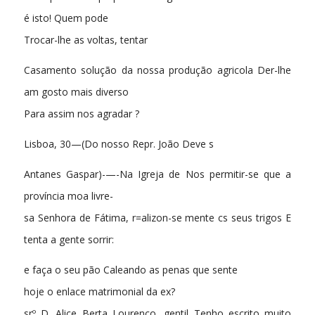
é isto! Quem pode
Trocar-lhe as voltas, tentar
Casamento solução da nossa produção agricola Der-lhe
am gosto mais diverso
Para assim nos agradar ?
Lisboa, 30—(Do nosso Repr. João Deve s
Antanes Gaspar)-—-Na Igreja de Nos permitir-se que a
província moa livre-
sa Senhora de Fátima, r=alizon-se mente cs seus trigos E
tenta a gente sorrir:
e faça o seu pão Caleando as penas que sente
hoje o enlace matrimonial da ex?
srº D. Alice Berta Lourenço, gentil Tenho escrito muito