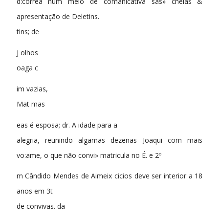
d:correa num meio de comanicativa sas» cheias &
apresentação de Deletins.
tins; de
J olhos
oaga c
im vazias,
Mat mas
eas é esposa; dr. A idade para a
alegria, reunindo algamas dezenas Joaqui com mais
vo:ame, o que não convi» matricula no É. e 2º
m Cândido Mendes de Aimeix cicios deve ser interior a 18
anos em 3t
de convivas. da