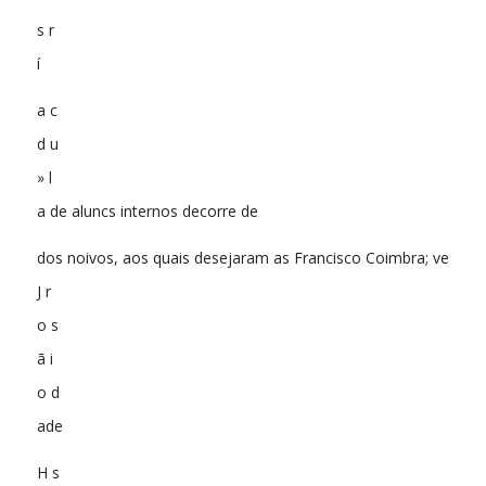
s r
í
a c
d u
» l
a de aluncs internos decorre de
dos noivos, aos quais desejaram as Francisco Coimbra; ve
J r
o s
ã i
o d
ade
H s