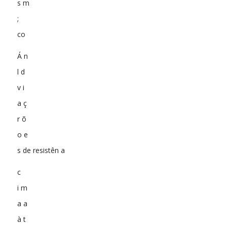
s m
;
co
Á n
l d
v i
a ç
r õ
o e
s de resistên a
c
i m
a a
à t