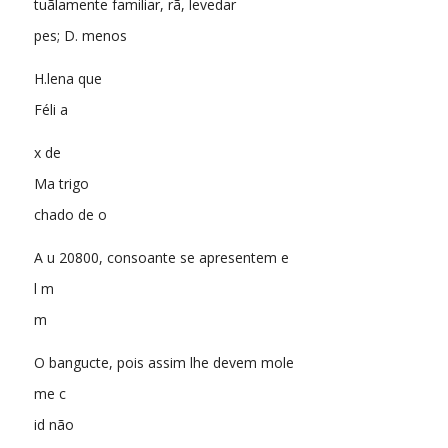
tuãlamente familiar, rã, levedar
pes; D. menos
H.lena que
Féli a
x de
Ma trigo
chado de o
A u 20800, consoante se apresentem e
l m
m
O bangucte, pois assim lhe devem mole
me c
id não