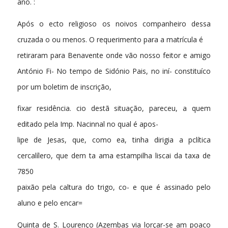
ano. :
Após o ecto religioso os noivos companheiro dessa
cruzada o ou menos. O requerimento para a matrícula é
retiraram para Benavente onde vão nosso feitor e amigo
António Fi- No tempo de Sidónio Pais, no iní- constituíco
por um boletim de inscrição,
fixar residência. cio destã situação, pareceu, a quem
editado pela Imp. Nacinnal no qual é apos-
lipe de Jesas, que, como ea, tinha dirigia a pclítica
cercalílero, que dem ta ama estampilha liscai da taxa de
7850
paixão pela caltura do trigo, co- e que é assinado pelo
aluno e pelo encar=
Quinta de S. Lourenço (Azembas via lorçar-se am poaco