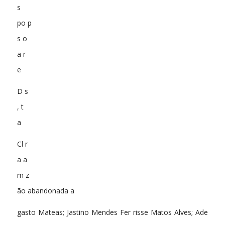
s
po p
s o
a r
e
D s
, t
a
Cl r
a a
m z
ão abandonada a
gasto Mateas; Jastino Mendes Fer risse Matos Alves; Ade