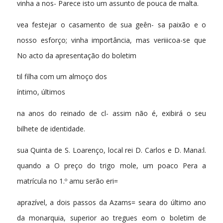
vinha a nos- Parece isto um assunto de pouca de malta.
vea festejar o casamento de sua geên- sa paixão e o
nosso esforço; vinha importância, mas veriiicoa-se que
No acto da apresentação do boletim
til filha com um almoço dos
íntimo, últimos
na anos do reinado de cl- assim não é, exibirá o seu
bilhete de identidade.
sua Quinta de S. Loarenço, local rei D. Carlos e D. Mana:l.
quando a O preço do trigo mole, um poaco Pera a
matrícula no 1.º amu serão eri=
aprazível, a dois passos da Azams= seara do último ano
da monarquia, superior ao tregues eom o boletim de