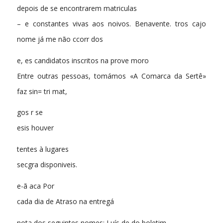
depois de se encontrarem matriculas
– e constantes vivas aos noivos. Benavente. tros cajo
nome já me não ccorr dos
e, es candidatos inscritos na prove moro
Entre outras pessoas, tomámos «A Comarca da Sertê»
faz sin= tri mat,
gos r se
esis houver
tentes à lugares
secgra disponiveis.
e-ã aca Por
cada dia de Atraso na entregá
nota dos seguintes nomes; Luís de do boletim,