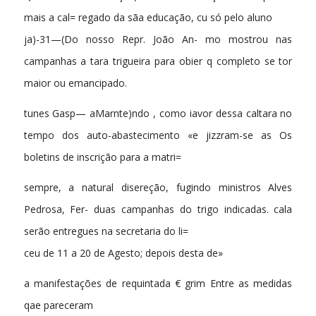
mais a cal= regado da sãa educação, cu só pelo aluno
ja)-31—(Do nosso Repr. João An- mo mostrou nas
campanhas a tara trigueira para obier q completo se tor
maior ou emancipado.
tunes Gasp— aMarnte)ndo , como iavor dessa caltara no
tempo dos auto-abastecimento «e jizzram-se as Os
boletins de inscrição para a matri=
sempre, a natural disereção, fugindo ministros Alves
Pedrosa, Fer- duas campanhas do trigo indicadas. cala
serão entregues na secretaria do li=
ceu de 11 a 20 de Agesto; depois desta de»
a manifestações de requintada € grim Entre as medidas
qae pareceram