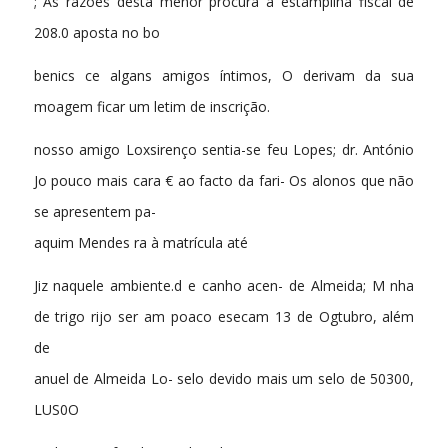
; As razões desta menor procura a estampilha fiscal de
208.0 aposta no bo
benics ce algans amigos íntimos, O derivam da sua
moagem ficar um letim de inscrição.
nosso amigo Loxsirenço sentia-se feu Lopes; dr. António
Jo pouco mais cara € ao facto da fari- Os alonos que não
se apresentem pa-
aquim Mendes ra à matrícula até
Jiz naquele ambiente.d e canho acen- de Almeida; M nha
de trigo rijo ser am poaco esecam 13 de Ogtubro, além
de
anuel de Almeida Lo- selo devido mais um selo de 50300,
LUS0O