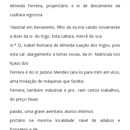
Almeida Ferreira, proprictário e in de ânicamente da
cuúltara vigorosa
“dastrial em Benavente, filho da ex,ma cando novamente
a dizer da si- do trigo. Esta caltara, mercê do sca
sr.* D, Isabel Romana de Almeida tuação dos trigos, pois
esta cal- alargamento a terras novas, da in- Matricula nos
liçaus dos
Ferreira é do sr Jastino Mendes tara loi para mim am vício,
ama trodação de máquinas que facilita-
Ferreira, também industrial e pro- ram certos trabalhos,
do preço favas
paixão, uma grave aventara. alunos internos
prictário na mesma localidade. rável de adabos e
forragens e de: