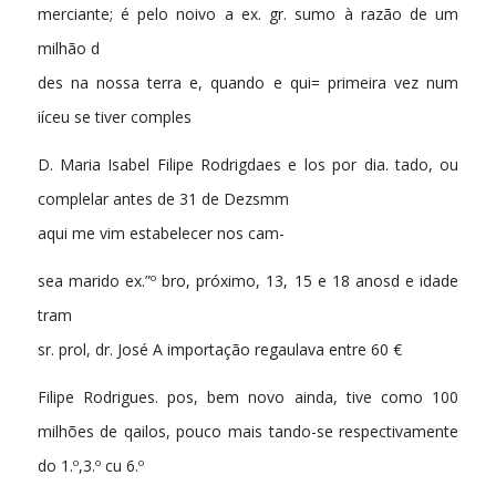
merciante; é pelo noivo a ex. gr. sumo à razão de um
milhão d
des na nossa terra e, quando e qui= primeira vez num
iíceu se tiver comples
D. Maria Isabel Filipe Rodrigdaes e los por dia. tado, ou
complelar antes de 31 de Dezsmm
aqui me vim estabelecer nos cam-
sea marido ex.”º bro, próximo, 13, 15 e 18 anosd e idade
tram
sr. prol, dr. José A importação regaulava entre 60 €
Filipe Rodrigues. pos, bem novo ainda, tive como 100
milhões de qailos, pouco mais tando-se respectivamente
do 1.º,3.º cu 6.º