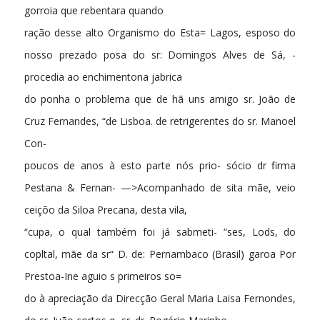
gorroia que rebentara quando
ração desse alto Organismo do Esta= Lagos, esposo do
nosso prezado posa do sr: Domingos Alves de Sá, -
procedia ao enchimentona jabrica
do ponha o problema que de hã uns amigo sr. João de
Cruz Fernandes, “de Lisboa. de retrigerentes do sr. Manoel
Con-
poucos de anos à esto parte nós prio- sócio dr firma
Pestana & Fernan- —>Acompanhado de sita mãe, veio
ceiçõo da Siloa Precana, desta vila,
“cupa, o qual também foi já sabmeti- “ses, Lods, do
copltal, mãe da sr“ D. de: Pernambaco (Brasil) garoa Por
Prestoa-Ine aguio s primeiros so=
do à apreciação da Direcção Geral Maria Laisa Fernondes,