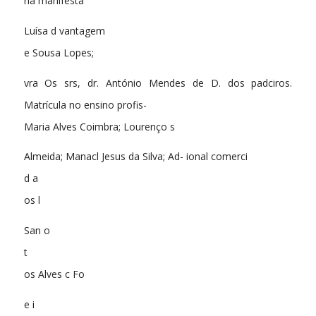
ria manifesta
Luísa d vantagem
e Sousa Lopes;
vra Os srs, dr. António Mendes de D. dos padciros.
Matrícula no ensino profis-
Maria Alves Coimbra; Lourenço s
Almeida; Manacl Jesus da Silva; Ad- ional comerci
d a
os l
San o
t
os Alves c Fo
e i