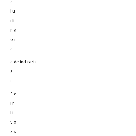
c
l u
i lt
n a
o r
a
d de industrial
a
c
S e
i r
l t
v o
a s