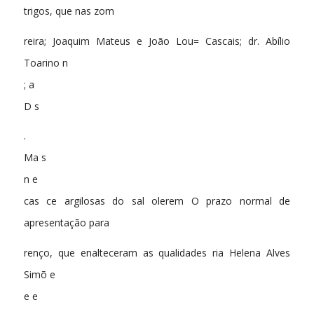
trigos, que nas zom
reira; Joaquim Mateus e João Lou= Cascais; dr. Abílio
Toarino n
; a
D s
.
Ma s
n e
cas ce argilosas do sal olerem O prazo normal de
apresentação para
renço, que enalteceram as qualidades ria Helena Alves
Simõ e
e e