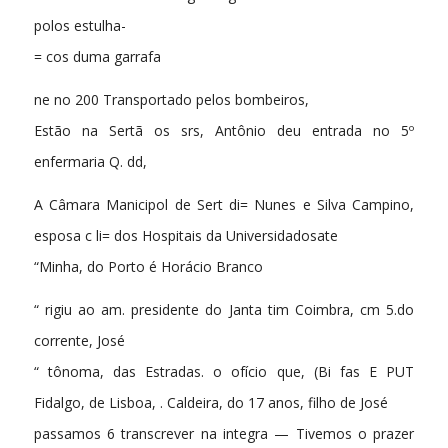
polos estulha-
= cos duma garrafa
ne no 200 Transportado pelos bombeiros,
Estão na Sertã os srs, Antônio deu entrada no 5º
enfermaria Q. dd,
A Câmara Manicipol de Sert di= Nunes e Silva Campino,
esposa c li= dos Hospitais da Universidadosate
“Minha, do Porto é Horácio Branco
“ rigiu ao am. presidente do Janta tim Coimbra, cm 5.do
corrente, José
“ tônoma, das Estradas. o ofício que, (Bi fas E PUT
Fidalgo, de Lisboa, . Caldeira, do 17 anos, filho de José
passamos 6 transcrever na integra — Tivemos o prazer