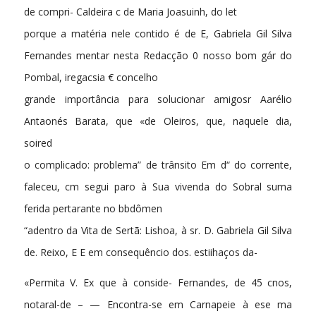
de compri- Caldeira c de Maria Joasuinh, do let
porque a matéria nele contido é de E, Gabriela Gil Silva
Fernandes mentar nesta Redacção 0 nosso bom gár do
Pombal, iregacsia € concelho
grande importância para solucionar amigosr Aarélio
Antaonés Barata, que «de Oleiros, que, naquele dia,
soired
o complicado: problema” de trânsito Em d“ do corrente,
faleceu, cm segui paro à Sua vivenda do Sobral suma
ferida pertarante no bbdômen
“adentro da Vita de Sertã: Lishoa, à sr. D. Gabriela Gil Silva
de. Reixo, E E em consequêncio dos. estiihaços da-
«Permita V. Ex que à conside- Fernandes, de 45 cnos,
notaral-de – — Encontra-se em Carnapeie à ese ma