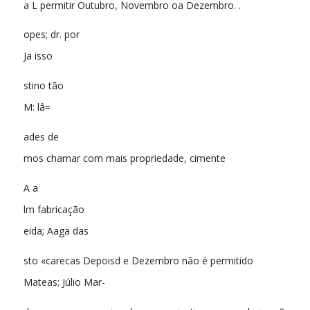
a L permitir Outubro, Novembro oa Dezembro. .
opes; dr. por
Ja isso
stino tão
M: lâ=
ades de
mos chamar com mais propriedade, cimente
A a
lm fabricação
eida; Aaga das
sto «carecas Depoisd e Dezembro não é permitido
Mateas; Júlio Mar-