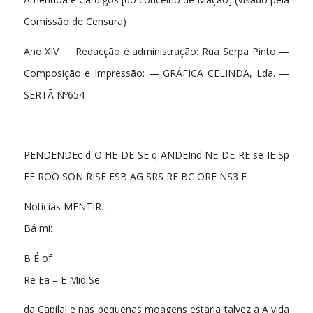
Comissão de Censura)
Ano XIV Redacção é administração: Rua Serpa Pinto —
Composição e Impressão: — GRÁFICA CELINDA, Lda. —
SERTÃ Nº654
PENDENDEc d O HE DE SE q ANDEInd NE DE RE se IE Sp
EE ROO SON RISE ESB AG SRS RE BC ORE NS3 E
Notícias MENTIR…
Bá mi:
B É of
Re Ea = E Mid Se
da Capilal e nas pequenas moagens estaria talvez a A vida