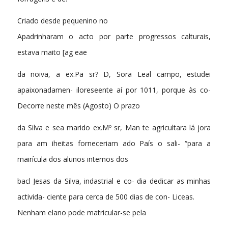
Criado desde pequenino no
Apadrinharam o acto por parte progressos calturais,
estava maito [ag eae
da noiva, a ex.Pa sr? D, Sora Leal campo, estudei
apaixonadamen- iloreseente aí por 1011, porque às co-
Decorre neste mês (Agosto) O prazo
da Silva e sea marido ex.Mº sr, Man te agricultara lá jora
para am iheitas forneceriam ado País o sali- “para a
mairícula dos alunos internos dos
bacl Jesas da Silva, indastrial e co- dia dedicar as minhas
activida- ciente para cerca de 500 dias de con- Liceas.
Nenham elano pode matricular-se pela