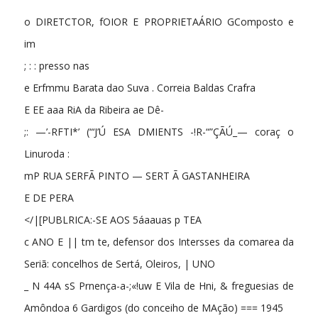
o DIRETCTOR, fOIOR E PROPRIETAÁRIO GComposto e
im
; : : presso nas
e Erfmmu Barata dao Suva . Correia Baldas Crafra
E EE aaa RiA da Ribeira ae Dê-
;: —’-RFTI*’ (“‘J’Ú ESA DMIENTS -!R-“”ÇÃÚ_— coraç o
Linuroda :
mP RUA SERFÃ PINTO — SERT Ã GASTANHEIRA
E DE PERA
</|[PUBLRICA:-SE AOS 5áaauas p TEA
c ANO E || tm te, defensor dos Intersses da comarea da
Seriã: concelhos de Sertá, Oleiros, | UNO
_ N 44A sS Prnença-a-;«!uw E Vila de Hni, & freguesias de
Amôndoa 6 Gardigos (do conceiho de MAção) === 1945