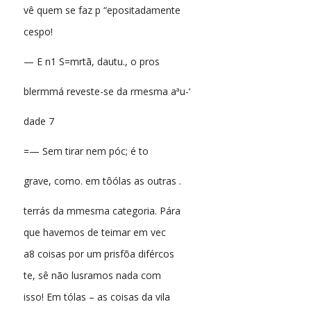
vê quem se faz p “epositadamente
cespo!
— E n1 S=mrtã, dautu., o pros
blermmá reveste-se da rmesma aªu-‘
dade 7
=— Sem tirar nem póc; é to
grave, como. em tôólas as outras .
terrás da mmesma categoria. Pára
que havemos de teimar em vec
a8 coisas por um prisfõa difércos
te, sê não lusramos nada com
isso! Em tólas – as coisas da vila