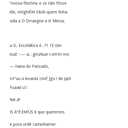
“nossa flistória; e se não fósse
éle, niHgNÉM SIbIA quem finha
sida a D Drraegoe a d. Mecia,
a D, Escoláítica é ..?1 1E Ger
irud: :-—-a:.: gmz!íuer r.vm’m mo
— Hana do Passado,
I:n”‘uu ú levarás cnnf_lg’u ! de Jqnt
Fuaad u:l :
%ê-ãª
IS ÁªÉ:EM’ÚS 6 que queremos.
e pora ordê caminhamer.