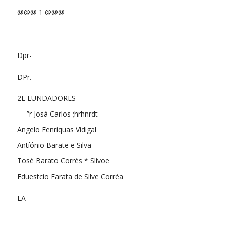
@@@ 1 @@@
Dpr-
DPr.
2L EUNDADORES
— ”r Josá Carlos ;hrhnrdt ——
Angelo Fenriquas Vidigal
Antíónio Barate e Silva —
Tosé Barato Corrés * Slivoe
Eduestcio Earata de Silve Corréa
EA