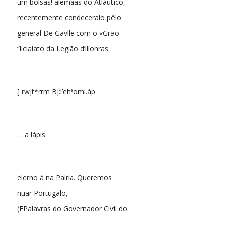
um bólsas! alemaãs do Atláútico,
recentemente condeceralo pélo
general De Gavlle com o «Grão
“iicialato da Legião d’illonras.
] rwjt*rrm Bj:l’ehªoml.àp
… a lápis
elerno á na Palria. Queremos
nuar Portugalo,
(FPalavras do Governador Civil do