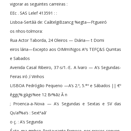
vigorar as seguintes carreiras :
EEc . SAS Lelef 413591 : :
Lisboa-Sertãà de: CaâtelgiBzancg %egta—Ftgueiró
os nhos-tolmora:
Rua Actor Taborda, 24 Oleiros — Diária— t Domi
eiros lária—Excepto aos OIMmINgos Aºs TEFÇ&S Qumtas
e Sabados
Avenida Casal Ribeiro, 37-s/1.-E.. A lvaro — A’s Segundas-
Feiras iró ;í Vinhos
LISBOA Pedrógão Pequeno —A’s 2.º, 5.*º e Sábados || €º
êggç%:gàgs%ee 12 Br%ãz Ã n
; Proenca-a-Nova — A’s Segundas e Sextas e SV das
Qu’af%a’s : Sextªaâ’
o ç. : A’s Segunda
É.ste .ma.gmhco Restaurante fornece, por preços conven-