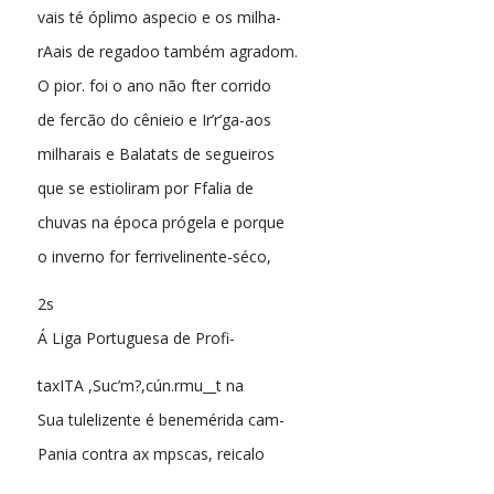
vais té óplimo aspecio e os milha-
rAais de regadoo também agradom.
O pior. foi o ano não fter corrido
de fercão do cênieio e Ir’r’ga-aos
milharais e Balatats de segueiros
que se estioliram por Ffalia de
chuvas na época prógela e porque
o inverno for ferrivelinente-séco,
2s
Á Liga Portuguesa de Profi-
taxITA ,Suc’m?,cún.rmu__t na
Sua tulelizente é benemérida cam-
Pania contra ax mpscas, reicalo