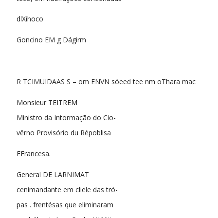
dlXihoco
Goncino EM g Dágirm
R TCIMUIDAAS S – om ENVN sóeed tee nm oThara mac
Monsieur TEITREM
Ministro da Intormação do Cio-
vêrno Provisório du Répoblisa
EFrancesa.
General DE LARNIMAT
cenimandante em cliele das tró-
pas . frentésas que eliminaram