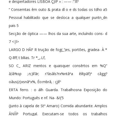
e despertadores LISBOA ÇJIP » : —— :”:ll?
” Conserntas êm outo & prata dl o e ds todas os tdho a5
Pessoal habilitado que se desloca a qualquer puntn_dn
pais 5
Secção de óptica —— lhos da sua arte, incluíndo cons- d
7 <|l>
LARGO D HÃF R trução de fog(_’)es, portões, gradea- À *
Q-llff; t bílias. Tr *_,.Lf,
SO C_ ARIZ mentos e quaisquer consêrtos em %Q”
â;lâ%sp ;.n;)lí’ãr; r?àsâls?rx%ntâªa êíítpãf)ª câgg?
oâus(z)xsnãªx%, Éo:mbrâ, : çjlíº
ERTA ferro. : o álh Guarda. Trabalhosna Exposição do
Mundo: Português e nf. Na- &!(‘5
(Junto à capela de Stº Amaro) Comida abundante. Amplos
ÃNÍÍP Portugal. Executam-se todos os trabalhos