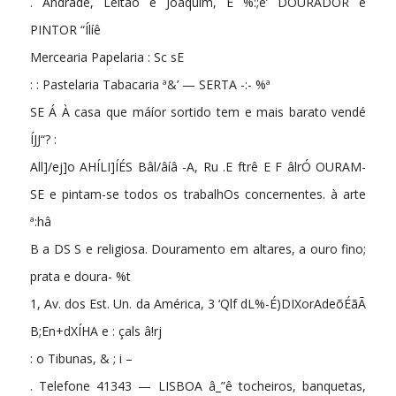
. Andrade, Leitão e Joaquim, E %:;é’ DOURADOR e
PINTOR “Ílíê
Mercearia Papelaria : Sc sE
: : Pastelaria Tabacaria ª&’ — SERTA -:- %ª
SE Á À casa que máíor sortido tem e mais barato vendé
ÍJJ“? :
All]/ej]o AHÍLI]ÍÉS Bâl/âíâ -A, Ru .E ftrê E F âlrÓ OURAM-
SE e pintam-se todos os trabalhOs concernentes. à arte
ª:hâ
B a DS S e religiosa. Douramento em altares, a ouro fino;
prata e doura- %t
1, Av. dos Est. Un. da América, 3 ‘Qlf dL%-É)DIXorAdeõÉãÃ
B;En+dXÍHA e : çals â!rj
: o Tibunas, & ; i –
. Telefone 41343 — LISBOA â_”ê tocheiros, banquetas,