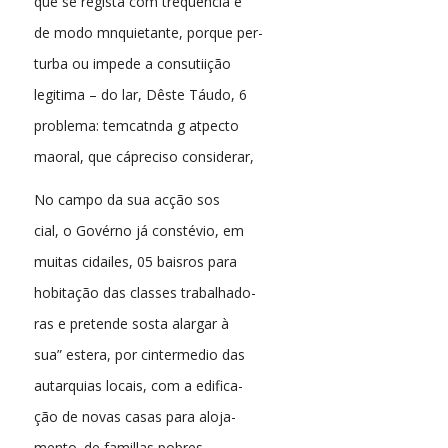
que se reglsta com trequência e
de modo mnquietante, porque per-
turba ou impede a consutiição
legitima – do lar, Dêste Táudo, 6
problema: temcatnda g atpecto
maoral, que cápreciso considerar,
No campo da sua acção sos
cial, o Govérno já constévio, em
muitas cidailes, 05 baisros para
hobitação das classes trabalhado-
ras e pretende sosta alargar à
sua” estera, por cintermedio das
autarquias locais, com a edifica-
ção de novas casas para aloja-
mento. de famillas pobres,