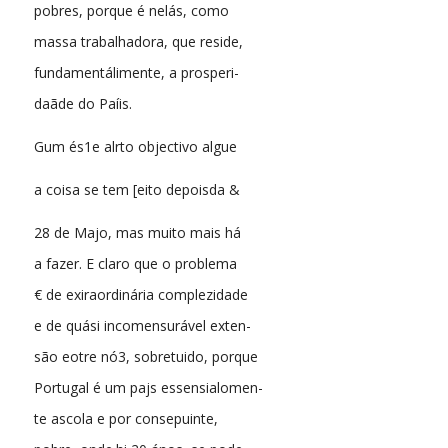
pobres, porque é nelás, como
massa trabalhadora, que reside,
fundamentálimente, a prosperi-
daãde do Paíis.
Gum és1e alrto objectivo algue
a coisa se tem [eito depoisda &
28 de Majo, mas muito mais há
a fazer. E claro que o problema
€ de exiraordinária complezidade
e de quási incomensurável exten-
são eotre nó3, sobretuido, porque
Portugal é um pajs essensialomen-
te ascola e por consepuinte,