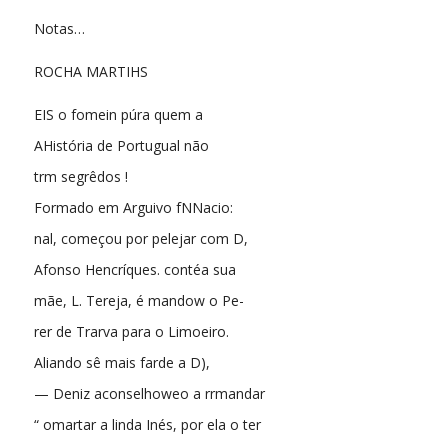
Notas…
ROCHA MARTIHS
EIS o fomein púra quem a
AHistória de Portugual não
trm segrêdos !
Formado em Arguivo fNNacio:
nal, começou por pelejar com D,
Afonso Hencríques. contéa sua
mãe, L. Tereja, é mandow o Pe-
rer de Trarva para o Limoeiro.
Aliando sê mais farde a D),
— Deniz aconselhoweo a rrmandar
“ omartar a linda Inés, por ela o ter