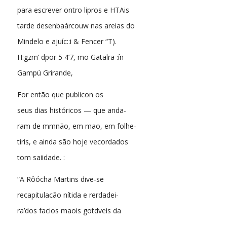
para escrever ontro lipros e HTAis
tarde desenbaárcouw nas areias do
Mindelo e ajuíc::i & Fencer “T).
H:gzm’ dpor 5 4’7, mo Gatalra :ín
Gampú Grirande,
For então que publicon os
seus dias históricos — que anda-
ram de mmnão, em mao, em folhe-
tiris, e ainda são hoje vecordados
tom saiidade. :
“A Rôócha Martins dive-se
recapitulacão nítida e rerdadei-
ra’dos facios maois gotdveis da