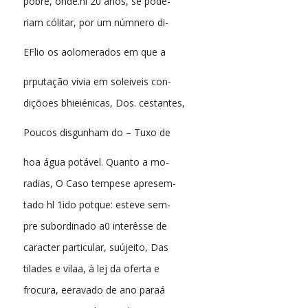
pobre, onde.hi 20 ános, se pode-
riam cólitar, por um númnero di-
EFlio os aolomerados em que a
prputação vivia em soleiveis con-
diçõoes bhieiénicas, Dos. cestantes,
Poucos disgunham do – Tuxo de
hoa água potável. Quanto a mo-
radias, O Caso tempese apresem-
tado hl 1ido potque: esteve sem-
pre subordinado a0 interêsse de
caracter particular, suújeito, Das
tilades e vilaa, à lej da oferta e
frocura, eeravado de ano paraá