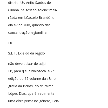
distrilo, Ur, Antio Santos de
Ciunha, na sessão solene’ reali-
r7ada em LCastelo Brandó, o
dia a7 de Xuio, quando dae
concentração legiondiriar.
E0
S.E’ F. Ex é dd da regido
não deve delxar de adjui-
Fir, para q sua biblivfeca, a 2/º
edição do 19 volume daieBino-
grafia da Beiras, do dr. raime
Lópes Dias, que é, reolmente,
uma obra prima no gênero, Len-