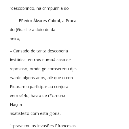
“descobrindo, na cnmpunh:a do
– — FPedro Álvares Cabral, a Praca
do (Grasil e a doio de da-
neiro,
– Cansado de tanta descoberia
Instárica, entrow numa4 casa de
reposnso, omde ge comsereou dje-
rvante algens anos, alé que o con-
Pidaram u parficipar aa conjura
eem s64o, havra de r*c:mun:r
Naçna
nsatisfeito com esta glória,
‘ ::prave:mu as Invasões Pfrancesas