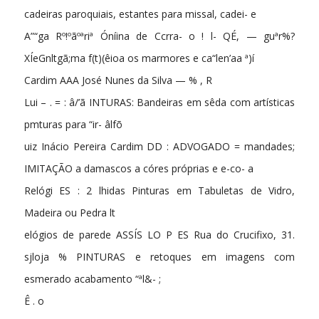
cadeiras paroquiais, estantes para missal, cadei- e
A”“ga Rº!ºãºªriª Óníina de Ccrra- o ! l- QÉ, — guªr%?
XÍeGnltgã;ma f(t)(êioa os marmores e ca“len’aa ª)í
Cardim AAA José Nunes da Silva — % , R
Lui – . = : â/’ã INTURAS: Bandeiras em sêda com artísticas
pmturas para “ir- âlfõ
uiz Inácio Pereira Cardim DD : ADVOGADO = mandades;
IMITAÇÃO a damascos a córes próprias e e-co- a
Relógi ES : 2 lhidas Pinturas em Tabuletas de Vidro,
Madeira ou Pedra lt
elógios de parede ASSÍS LO P ES Rua do Crucifixo, 31.
sjloja % PINTURAS e retoques em imagens com
esmerado acabamento “ªl&- ;
Ê . o