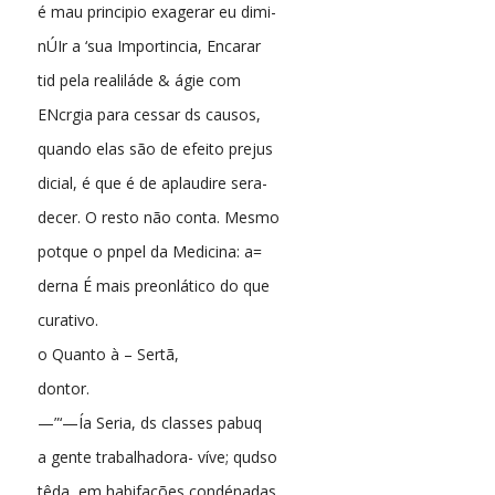
é mau principio exagerar eu dimi-
nÚIr a ‘sua Importincia, Encarar
tid pela realiláde & ágie com
ENcrgia para cessar ds causos,
quando elas são de efeito prejus
dicial, é que é de aplaudire sera-
decer. O resto não conta. Mesmo
potque o pnpel da Medicina: a=
derna É mais preonlático do que
curativo.
o Quanto à – Sertã,
dontor.
—”‘—Ía Seria, ds classes pabuq
a gente trabalhadora- víve; qudso
têda, em habifações condénadas