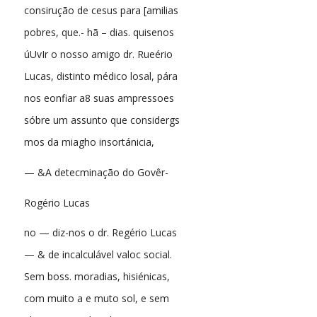
consirução de cesus para [amilias
pobres, que.- hã – dias. quisenos
úUvIr o nosso amigo dr. Rueério
Lucas, distinto médico losal, pára
nos eonfiar a8 suas ampressoes
sóbre um assunto que considergs
mos da miagho insortánicia,
— &A detecminação do Govêr-
Rogério Lucas
no — diz-nos o dr. Regério Lucas
— & de incalculável valoc social.
Sem boss. moradias, hisiénicas,
com muito a e muto sol, e sem