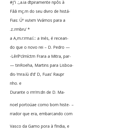
#j”i .;,a.ia dtpiramente npôs à
Fâã mç.m do seu divro de histá-
Fias: Úª vu!xm Vvámos para a
.z.:rmbru’ *
a A,m.r:rma:í.:: a Inés, é recean-
do que o novo rei – D. Pedro —
-Lêrílªclmíctm Frara a Mitra, par-
— tinRoeha, Martins para Lisboa-
dis-‘mra.íú d’d’ D, Fuas’ Raupr
nho. e
Durante o rm’m:dn de D. Ma-
noel portoúae como bom histe- –
rrador que era, embarcando com
Vasco da Gamo pora à fIndia, e