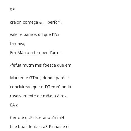
SE
cralor: começa & ; :Iperfdr’ .
valer e pamos dd que l”l’çí
fardava,
Em Máaio a femper.:.l’um –
-fefuã mutm mis foesca que em
Marceo e GThril, donde paréce
concluíreae que o DTemp) anda
rosdivamente de m&e,a à ro-
EA a
Cerfo é qr.lª dste-ano .i’n mH
ts e boas feutas, a3 Pínhas e ol