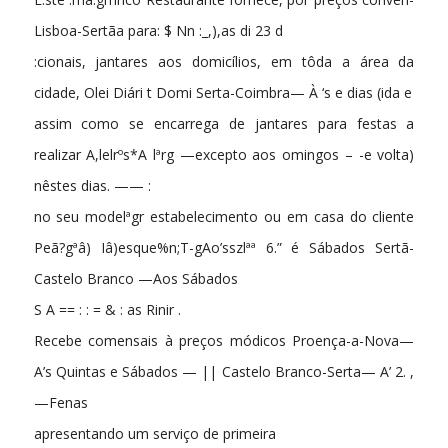
Lisboa-Sertãa para: $ Nn :_,),as di 23 d
:cionais, jantares aos domicílios, em tôda a área da
cidade, Olei Diári t Domi Serta-Coimbra— À ‘s e dias (ida e
assim como se encarrega de jantares para festas a
realizar A,lelrºs*A lªrg —excepto aos omingos – -e volta)
nêstes dias. —— :
no seu modelªgr estabelecimento ou em casa do cliente
Peã?gªâ) Iâ)esque%n;T-gAo’sszlªª 6.” é Sábados Sertã-
Castelo Branco —Aos Sábados
S A == : : = & : as Rinir .
Recebe comensais à preços módicos Proença-a-Nova—
A’s Quintas e Sábados — || Castelo Branco-Serta— A’ 2. ,
—Fenas
apresentando um serviço de primeira