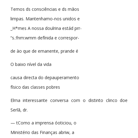
Temos ds consciências e ds mãos
limpas. Mantenhamo-nos unidos e
_H*mes A nossa doulrina estád prr-
“s.:fnm:wmm defínida e correspor-
de ào que de emanente, prande é
O baixo nível da vida
causa directa do depauperamento
físico das classes pobres
Elrna interessante conversa com o distinto clinco doe
Serlã, dr.
— tComo a imprensa óoticiou, o
Ministério das Finanças abriw, a