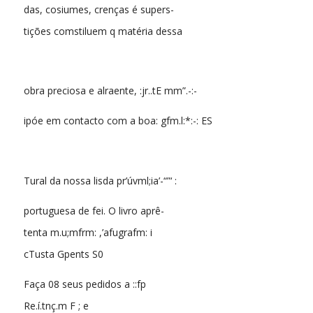
das, cosiumes, crenças é supers-
tições comstiluem q matéria dessa
obra preciosa e alraente, :jr..tE mm”.-:-
ipóe em contacto com a boa: gfm.l:*:-: ES
Tural da nossa lisda pr’úvml;ia’-“”‘ :
portuguesa de fei. O livro aprê-
tenta m.u;mfrm: ,’afugrafm: i
cTusta Gpents S0
Faça 08 seus pedidos a ::fp
Re.í.tnç.m F ; e