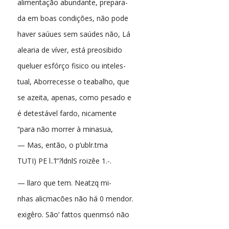
alimentação abundante, prepara-
da em boas condições, não pode
haver saúues sem saúdes não, Lá
alearia de víver, está preosibido
queluer esfórço fisico ou inteles-
tual, Aborrecesse o teabalho, que
se azeita, apenas, como pesado e
é detestável fardo, nicamente
“para não morrer à minasua,
— Mas, então, o p’ublr.tma
TUTI) PE l..’l”?ldnlS roizêe 1.-.
— llaro que tem. Neatzq mi-
nhas alicmacões não há 0 mendor.
exigêro. São’ fattos quenmsó não