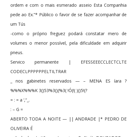
ordem e com o mais esmerado asseio Esta Companhia
pede ao Ex.”* Público o favor de se fazer acompanhar de
um Tús
-como o próprio freguez podará constatar mero de
volumes o menor possível, pela dificuldade em adquirir
pneus.
Servico permanente | EFESSEEECCLECTCLTE
CODECLPPPPPPELTILTRAR
_ nos gabinetes reservados — – MENA ES íara ?
%%%X%%%K 3()53%3()(%3( !Ó(!( )()5!(?
= : = a ‘,“_.
: – G =
ABERTO TODA A NOITE — || ANDRADE |* PEDRO DE
OLIVEIRA É