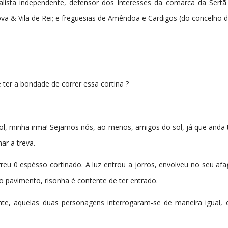
lista independente, defensor dos Interesses da comarca da Sertã 
ova & Vila de Rei; e freguesias de Amêndoa e Cardigos (do concelho
er a bondade de correr essa cortina ?
ol, minha irmã! Sejamos nós, ao menos, amigos do sol, já que anda
r a treva.
reu 0 espésso cortinado. A luz entrou a jorros, envolveu no seu a
 pavimento, risonha é contente de ter entrado.
te, aquelas duas personagens interrogaram-se de maneira igual,