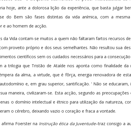
ria hoje, ante a dolorosa lição da experiência, que basta julgar b
se do Bem são fases distintas da vida anímica, com a mesma d
or e ao homem de acção.
 da Vida contam-se muitos a quem não faltaram fartos recursos de 
com proveito próprio e dos seus semelhantes. Não resultou sua de
imentos científicos sem os cuidados necessários para a consecuçã
 a trilogia que Tristão de Ataíde nos aponta como finalidade da 
têmpera da alma, a virtude, que é fôrça, energia renovadora de es
todomínio e, em grau superior, santificação. ‘ Não se educaram, in
sua maneira, civilizaram-se. Esta acção, segundo as preocupações 
nas o domínio intelectual e étnico para utilização da natureza, c
cheram o cérebro, deixando vazio o coração e fraca a vontade.
al afirma Foerster na
Instrução ética da Juventude
–traz consigo a au