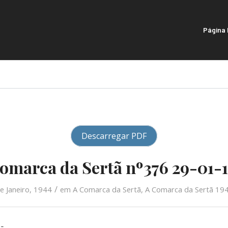
Página I
Descarregar PDF
omarca da Sertã nº376 29-01-
/
e Janeiro, 1944
em
A Comarca da Sertã
,
A Comarca da Sertã 19