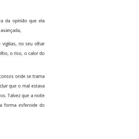
ra da opinião que ela
e avançada,
vigilias, no seu olhar
ho, o riso, o calor do
esconsos onde se trama
luir que o mal estava
os. Talvez que a noite
a forma esferoide do