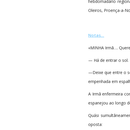
hebdomadário regiona
Oleiros, Proença-a-N
Notas…
«MINHA Irmã…. Quere t
— Há de entrar o sol.
—Deixe que entre o s
empenhada em espalha
A Irmã enfermeira cor
espanejou ao longo do
Quási sumultâneamen
oposta: