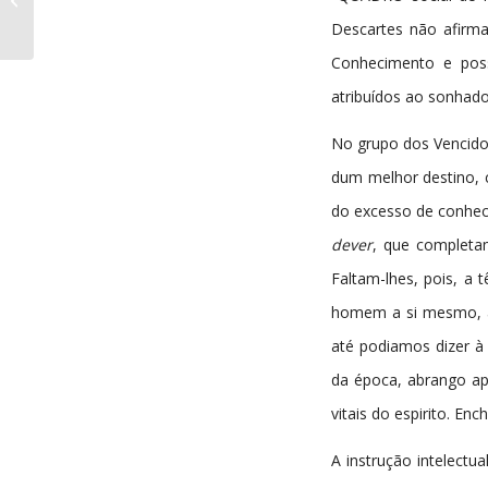
nº375 22-01-1944
Descartes não afirma
Conhecimento e pos
atribuídos ao sonhad
No grupo dos Vencidos
dum melhor destino, 
do excesso de conhec
dever
, que completam
Faltam-lhes, pois, a 
homem a si mesmo, au
até podiamos dizer à 
da época, abrango ape
vitais do espirito. En
A instrução intelectu