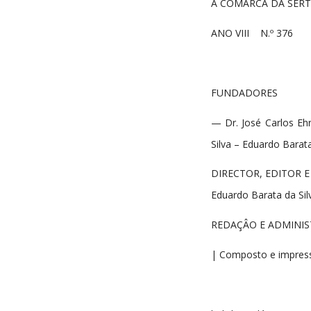
A COMARCA DA SER
ANO VIII N.º 3
FUNDADORES
— Dr. José Carlos Ehr
Silva – Eduardo Barata
DIRECTOR, EDITOR E
Eduardo Barata da Sil
REDAÇÂO E ADMINIST
| Composto e impresso