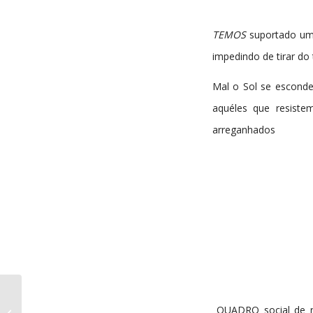
TEMOS
suportado um 
impedindo de tirar do
Mal o Sol se esconde
aquéles que resist
arreganhados
A Comarca da Sertã
QUADRO social de no