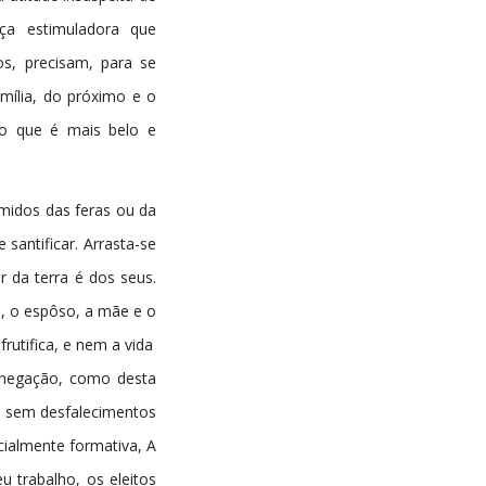
rça estimuladora que
s, precisam, para se
mília, do próximo e o
 o que é mais belo e
amidos das feras ou da
santificar. Arrasta-se
 da terra é dos seus.
o, o espôso, a mãe e o
rutifica, e nem a vida
bnegação, como desta
lo sem desfalecimentos
cialmente formativa, A
u trabalho, os eleitos