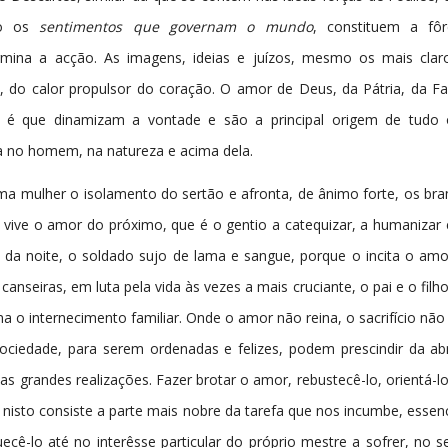
ão os
sentimentos que governam o mundo
, constituem a fô
mina a acção. As imagens, ideias e juízos, mesmo os mais claro
 do calor propulsor do coração. O amor de Deus, da Pátria, da Fa
 é que dinamizam a vontade e são a principal origem de tudo
a no homem, na natureza e acima dela.
uma mulher o isolamento do sertão e afronta, de ânimo forte, os br
 vive o amor do próximo, que é o gentio a catequizar, a humanizar e 
 da noite, o soldado sujo de lama e sangue, porque o incita o amor
anseiras, em luta pela vida às vezes a mais cruciante, o pai e o filh
 o internecimento familiar. Onde o amor não reina, o sacrifício não f
iedade, para serem ordenadas e felizes, podem prescindir da a
 as grandes realizações. Fazer brotar o amor, rebustecê-lo, orientá-
nisto consiste a parte mais nobre da tarefa que nos incumbe, essen
cê-lo até no interêsse particular do próprio mestre a sofrer, no se