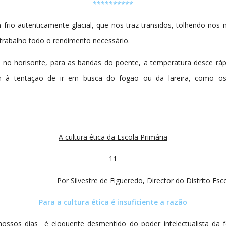
**********
frio autenticamente glacial, que nos traz transidos, tolhendo nos
 trabalho todo o rendimento necessário.
 no horisonte, para as bandas do poente, a temperatura desce rá
em à tentação de ir em busca do fogão ou da lareira, como os
A cultura ética da Escola Primária
11
Por Silvestre de Figueredo, Director do Distrito Es
Para a cultura ética é insuficiente a razão
ssos dias é eloquente desmentido do poder intelectualista da f