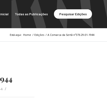
nicial
Todas as Publicações
Pesquisar Edições
Está aqui:
Home
/
Edições
/
A Comarca da Sertã nº376 29-01-1944
1944
/
44