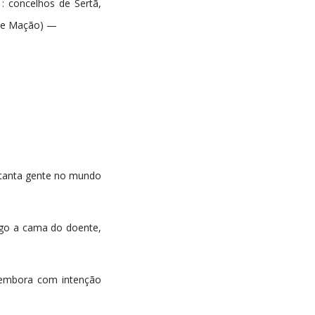
: concelhos de Sertã,
 de Mação) —
 tanta gente no mundo
fago a cama do doente,
 embora com intenção