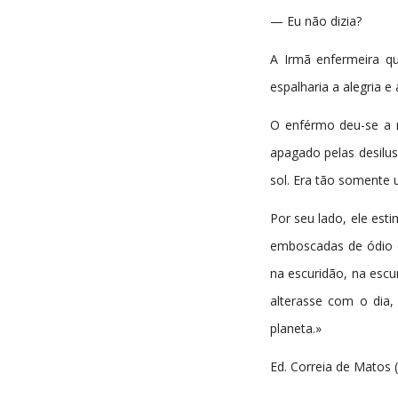
— Eu não dizia?
A Irmã enfermeira qu
espalharia a alegria 
O enférmo deu-se a re
apagado pelas desilus
sol. Era tão somente 
Por seu lado, ele est
emboscadas de ódio e
na escuridão, na escu
alterasse com o dia
planeta.»
Ed. Correia de Matos