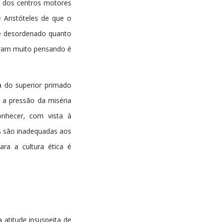
o dos centros motores
 Aristóteles de que o
e desordenado quanto
aram muito pensando é
a do superior primado
 a pressão da miséria
nhecer, com vista à
as são inadequadas aos
ra a cultura ética é
atitude insuspeita de