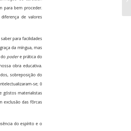
em para bem proceder.
iferença de valores
saber para facilidades
sgraça da míngua, mas
o do
poder
e prática do
nossa obra educativa.
tados, sobreposição do
telectualizaram-se; 0
e góstos materialistas
om exclusão das fôrcas
sência do espírito e o