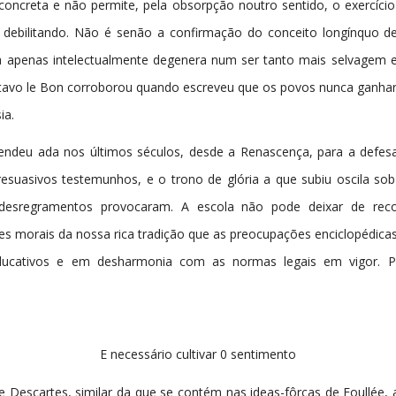
concreta e não permite, pela obsorpção noutro sentido, o exercíci
o debilitando. Não é senão a confirmação do conceito longínquo de
a apenas intelectualmente degenera num ser tanto mais selvagem 
stavo le Bon corroborou quando escreveu que os povos nunca ganh
ia.
endeu ada nos últimos séculos, desde a Renascença, para a defes
resuasivos testemunhos, e o trono de glória a que subiu oscila sob
 desregramentos provocaram. A escola não pode deixar de reco
es morais da nossa rica tradição que as preocupações enciclopédic
educativos e em desharmonia com as normas legais em vigor. Pa
E necessário cultivar 0 sentimento
escartes, similar da que se contém nas ideas-fôrças de Foullée, a 