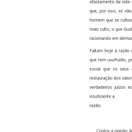
afastamento da vida 
que, por isso, se vã
homem que se cultiv
mais culto, o que Gu
racionando em demas
Faltam hoje à razão 
que tem usufruído, p
social que os seus
restauração dos valor
verdadeiros juízos 
insuficiente a
razão.
Contra a opinão de D