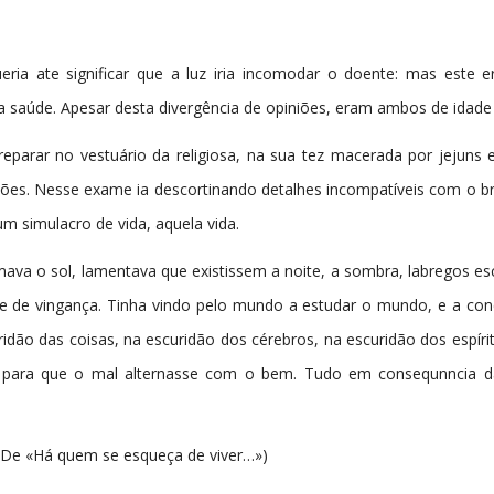
eria ate significar que a luz iria incomodar o doente: mas este e
e a saúde. Apesar desta divergência de opiniões, eram ambos de idad
parar no vestuário da religiosa, na sua tez macerada por jejuns e 
ões. Nesse exame ia descortinando detalhes incompatíveis com o bril
um simulacro de vida, aquela vida.
imava o sol, lamentava que existissem a noite, a sombra, labregos 
 de vingança. Tinha vindo pelo mundo a estudar o mundo, e a conc
ridão das coisas, na escuridão dos cérebros, na escuridão dos espírit
, para que o mal alternasse com o bem. Tudo em consequnncia d
 (De «Há quem se esqueça de viver…»)