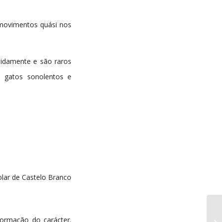
 movimentos quási nos
pidamente e são raros
 gatos sonolentos e
colar de Castelo Branco
ormação do carácter.