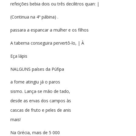
refeições bebia dois ou três decilitros quan: |
(Continua na 4º pábina) .
passara a espancar a mulher e os filhos
A taberna conseguira pervertô-lo, | À
Eça lápis
NALGUNS países da Púfipa
a fome atingiu já o paros
sismo. Lança-se mão de tado,
desde as ervas dos campos às
cascas de fruto e peles de anis
mais!
Na Grécia, mais de 5 000