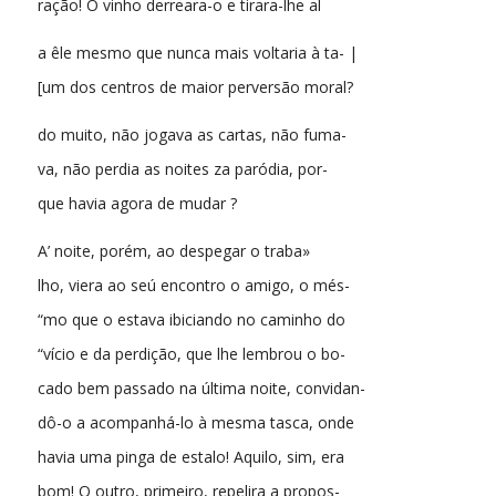
ração! O vinho derreara-o e tirara-lhe al
a êle mesmo que nunca mais voltaria à ta- |
[um dos centros de maior perversão moral?
do muito, não jogava as cartas, não fuma-
va, não perdia as noites za paródia, por-
que havia agora de mudar ?
A’ noite, porém, ao despegar o traba»
lho, viera ao seú encontro o amigo, o més-
“mo que o estava ibiciando no caminho do
“vício e da perdição, que lhe lembrou o bo-
cado bem passado na última noite, convidan-
dô-o a acompanhá-lo à mesma tasca, onde
havia uma pinga de estalo! Aquilo, sim, era
bom! O outro, primeiro, repelira a propos-