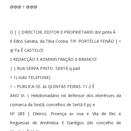
@@@ 1 @@@
O | | DIRECTOR, EDITOR E PROPRIETARIO dor pinta À
6 Edno Sanata, da Tilva Coreia. TIP. PORTÉLLA FENÃO | <
qr Fa Ê CASTELO!
z REDACÇÃO E ADMINISTRAÇÃO à BRANCO!
| | RUA SERPA PINTO -SERTÃ q pad
> 1) iodo TELEFONE):
< – PUBLICA-SE. ás QUINTAS FEIRAS. 11 2 Ê
ANO VI. | Hebdomadário nd defensor dos interêsses da
comarca da Sextã; concelhos de Sertã E pç e
Nº 289 | Oleiros, Proença a» ova e Vila de Rei; e
freguesias de Amêndoa E Gardigos (do concelho de