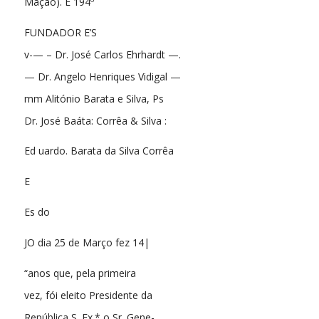
Mação). Ê 194º
FUNDADOR E’S
v-— – Dr. José Carlos Ehrhardt —.
— Dr. Angelo Henriques Vidigal —
mm Alitónio Barata e Silva, Ps
Dr. José Baáta: Corrêa & Silva :
Ed uardo. Barata da Silva Corrêa
E
Es do
JO dia 25 de Março fez 14|
“anos que, pela primeira
vez, fói eleito Presidente da
República S. Ex.* o Sr. Gene-