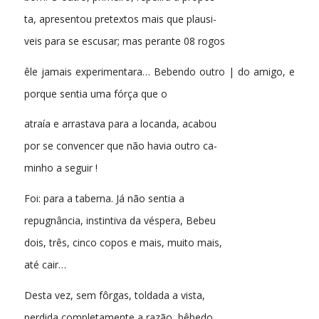
ta, apresentou pretextos mais que plausi-
veis para se escusar; mas perante 08 rogos
êle jamais experimentara… Bebendo outro | do amigo, e
porque sentia uma fórça que o
atraía e arrastava para a locanda, acabou
por se convencer que não havia outro ca-
minho a seguir !
Foi: para a taberna. Já não sentia a
repugnância, instintiva da véspera, Bebeu
dois, três, cinco copos e mais, muito mais,
até cair…
Desta vez, sem fôrgas, toldada a vista,
perdida completamente a razão, bêbedo