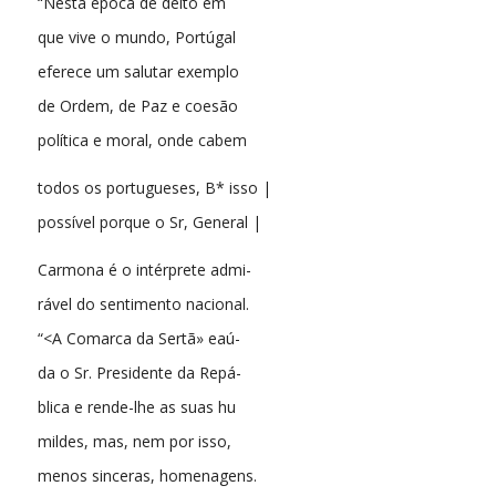
“Nesta época de deito em
que vive o mundo, Portúgal
eferece um salutar exemplo
de Ordem, de Paz e coesão
política e moral, onde cabem
todos os portugueses, B* isso |
possível porque o Sr, General |
Carmona é o intérprete admi-
rável do sentimento nacional.
“<A Comarca da Sertã» eaú-
da o Sr. Presidente da Repá-
blica e rende-lhe as suas hu
mildes, mas, nem por isso,
menos sinceras, homenagens.