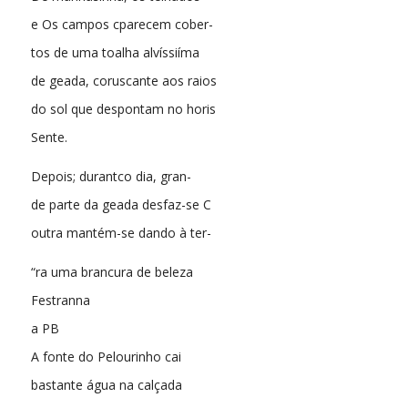
e Os campos cparecem cober-
tos de uma toalha alvíssiíma
de geada, coruscante aos raios
do sol que despontam no horis
Sente.
Depois; durantco dia, gran-
de parte da geada desfaz-se C
outra mantém-se dando à ter-
“ra uma brancura de beleza
Festranna
a PB
A fonte do Pelourinho cai
bastante água na calçada