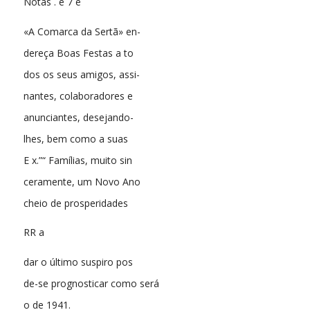
Notas . e 7 e
«A Comarca da Sertã» en-
dereça Boas Festas a to
dos os seus amigos, assi-
nantes, colaboradores e
anunciantes, desejando-
lhes, bem como a suas
E x.”“ Famílias, muito sin
ceramente, um Novo Ano
cheio de prosperidades
RR a
dar o último suspiro pos
de-se prognosticar como será
o de 1941.