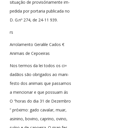
situação de provisóriamente im-
pedida por portaria publicada no
D. G.nº 274, de 24-11 939.
rs
Arrolamento Geralile Cados €
Animais de Cepoeiras
Nos termos da lei todos os ci=
dadãos são obrigados ao mani-
festo dos animais que passamos
a mencionar e que possuam ás
O “horas do dia 31 de Dezembro
” próximo: gado cavalar, muar,
asinino, bovino, caprino, ovino,
suíno e de capoeira. O man fes.