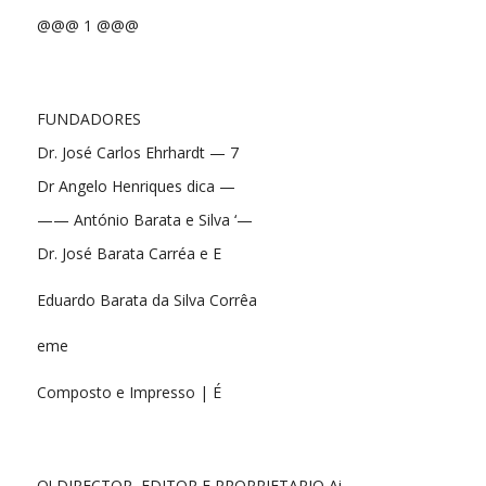
@@@ 1 @@@
FUNDADORES
Dr. José Carlos Ehrhardt — 7
Dr Angelo Henriques dica —
—— António Barata e Silva ‘—
Dr. José Barata Carréa e E
Eduardo Barata da Silva Corrêa
eme
Composto e Impresso | É
O! DIRECTOR, EDITOR E PROPRIETARIO Ai