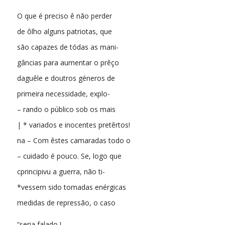
O que é preciso ê não perder
de ôlho alguns patriotas, que
são capazes de tódas as mani-
gâncias para aumentar o prêço
daguêle e doutros géneros de
primeira necessidade, explo-
– rando o público sob os mais
| * variados e inocentes pretêrtos!
na – Com êstes camaradas todo o
– cuidado é pouco. Se, logo que
cprincipivu a guerra, não ti-
*vessem sido tomadas enérgicas
medidas de repressão, o caso
“seria falado !