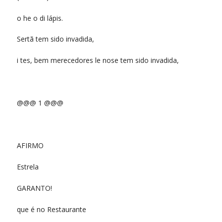
o he o di lápis.
Sertã tem sido invadida,
i tes, bem merecedores le nose tem sido invadida,
@@@ 1 @@@
AFIRMO
Estrela
GARANTO!
que é no Restaurante