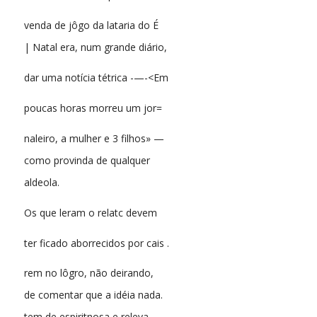
venda de jôgo da lataria do É
| Natal era, num grande diário,
dar uma notícia tétrica -—-<Em
poucas horas morreu um jor=
naleiro, a mulher e 3 filhos» —
como provinda de qualquer
aldeola.
Os que leram o relatc devem
ter ficado aborrecidos por cais .
rem no lôgro, não deirando,
de comentar que a idéia nada.
tem de espiritnosa e releva,