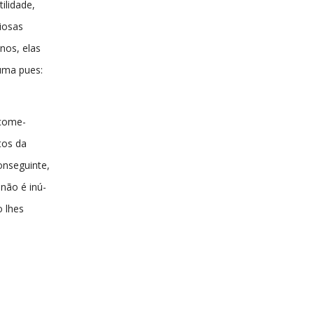
ilidade,
iosas
nos, elas
uma pues:
 come-
tos da
onseguinte,
não é inú-
o lhes