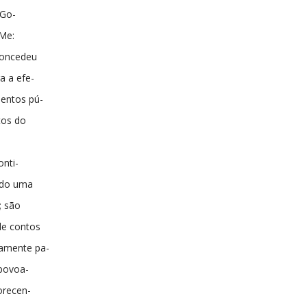
 Go-
 Me:
concedeu
a a efe-
entos pú-
itos do
onti-
ndo uma
; são
de contos
amente pa-
 povoa-
orecen-