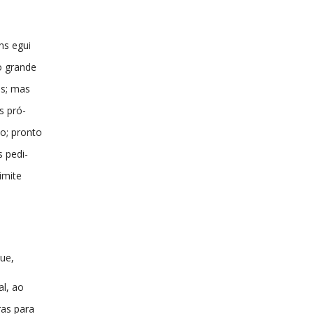
ns egui
 grande
es; mas
s pró-
o; pronto
s pedi-
imite
ue,
al, ao
ras para