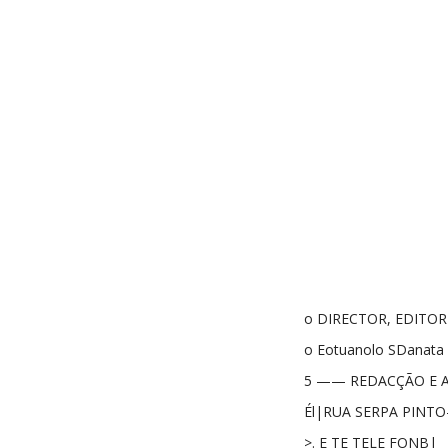
o DIRECTOR, EDITOR
o Eotuanolo SDanata d
5 —— REDACÇÃO E A
Él|RUA SERPA PINTO
>. E TE TELE FONB|