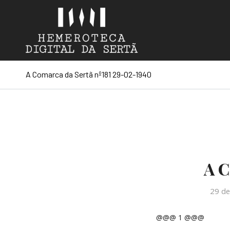
A Comarca da Sertã nº181 29-02-1940
A C
29 de
@@@ 1 @@@