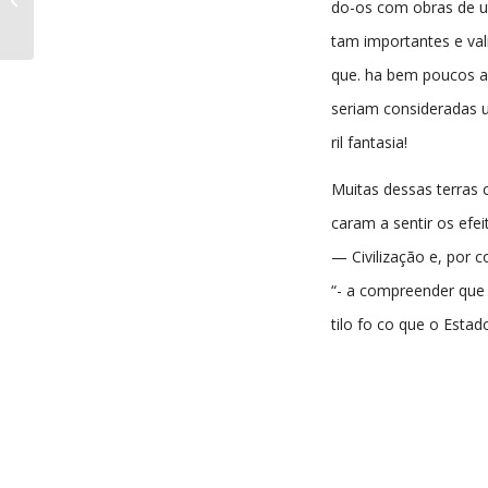
do-os com obras de ut
nº180 22-02-1940
tam importantes e val
que. ha bem poucos a
seriam consideradas 
ril fantasia!
Muitas dessas terras
caram a sentir os efei
— Civilização e, por c
“- a compreender que 
tilo fo co que o Estad