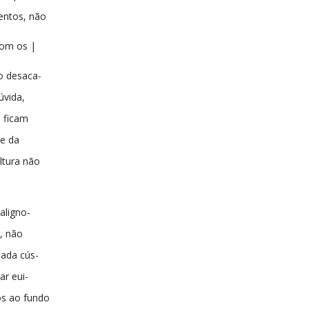
entos, não
com os |
o desaca-
úvida,
 ficam
ie da
ltura não
aligno-
r, não
nada cús-
ar eui-
s ao fundo