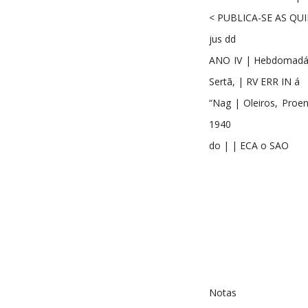
< PUBLICA-SE AS QUI
jus dd
ANO IV | Hebdomadári
Sertã, | RV ERR IN á
“Nag | Oleiros, Proe
1940
do | | ECA o SAO
Notas