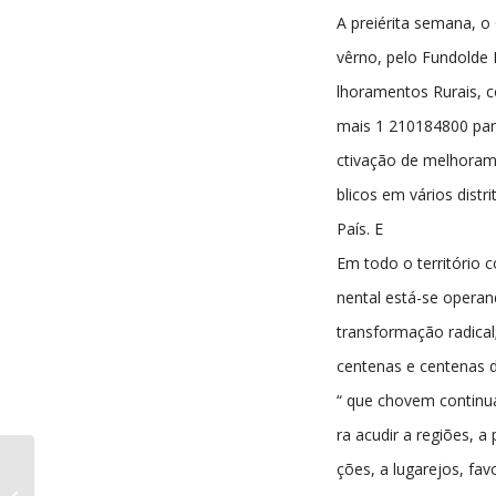
A preiérita semana, o
vêrno, pelo Fundolde
lhoramentos Rurais, 
mais 1 210184800 par
ctivação de melhoram
blicos em vários distr
País. E
Em todo o território c
nental está-se opera
transformação radical
centenas e centenas 
“ que chovem continu
ra acudir a regiões, a
ções, a lugarejos, fav
A Comarca da Sertã