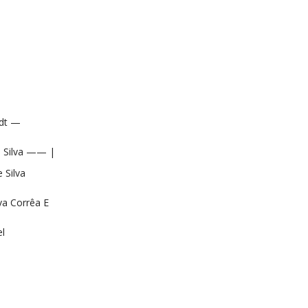
rdt —
 Silva —— |
 Silva
va Corrêa E
el