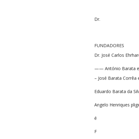
Dr.
FUNDADORES
Dr. José Carlos Ehrha
—— António Barata e
– José Barata Corrêa e
Eduardo Barata da Sil
Angelo Henriques plig
é
F