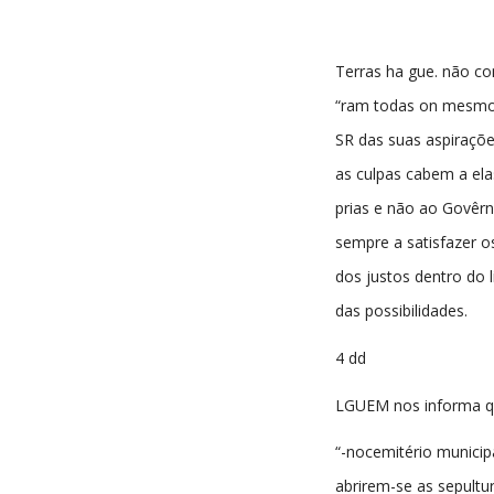
Terras ha gue. não co
“ram todas on mesmo
SR das suas aspiraçõ
as culpas cabem a ela
prias e não ao Govêrn
sempre a satisfazer o
dos justos dentro do l
das possibilidades.
4 dd
LGUEM nos informa q
“-nocemitério municip
abrirem-se as sepultu