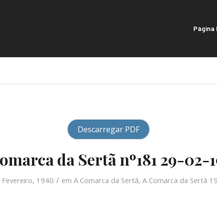
Página I
Descarregar PDF
omarca da Sertã nº181 29-02-
/
 Fevereiro, 1940
em
A Comarca da Sertã
,
A Comarca da Sertã 1