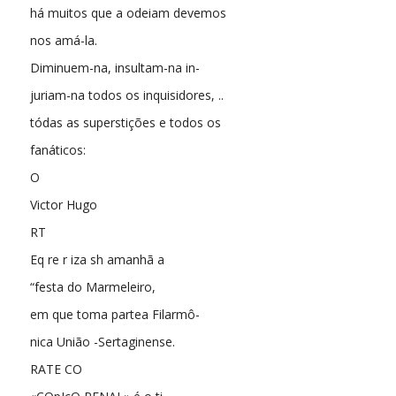
há muitos que a odeiam devemos
nos amá-la.
Diminuem-na, insultam-na in-
juriam-na todos os inquisidores, ..
tódas as superstições e todos os
fanáticos:
O
Victor Hugo
RT
Eq re r iza sh amanhã a
“festa do Marmeleiro,
em que toma partea Filarmô-
nica União -Sertaginense.
RATE CO