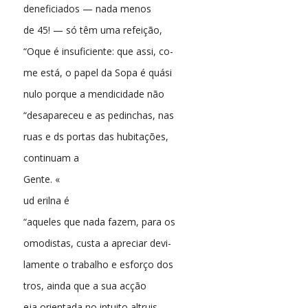
deneficiados — nada menos
de 45! — só têm uma refeição,
“Oque é insuficiente: que assi, co-
me está, o papel da Sopa é quási
nulo porque a mendicidade não
“desapareceu e as pedinchas, nas
ruas e ds portas das hubitações,
continuam a
Gente. «
ud erilna é
“aqueles que nada fazem, para os
omodistas, custa a apreciar devi-
lamente o trabalho e esforço dos
tros, ainda que a sua acção
eja orientada no intuito altruis-