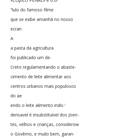
«COpIcO PENAL» é o ti-
“lulo do famoso filme
que se exibe amanhã no nosso
ecran
A
a pasta da agricultura
foi publicado um de-
Creto regulamentando o abaste-
cimento de leite alimentar aos
centros urbanos mais populosos
do ae
endo o leite alimento indis-‘
densavel é insubstituível dos Joen-
tes, velhos e crianças, considerow
o Govêrno, e muilo bem, garan-