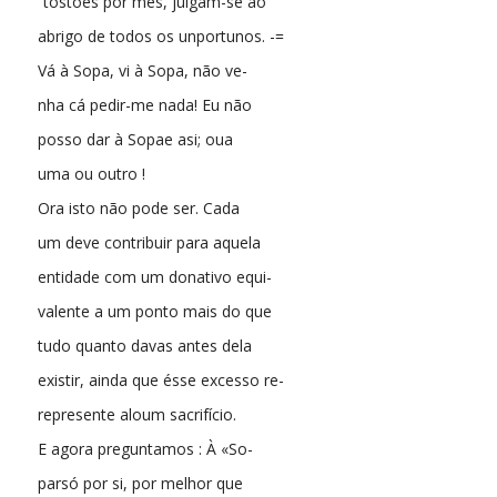
“tostões por mês, julgam-se ao
abrigo de todos os unportunos. -=
Vá à Sopa, vi à Sopa, não ve-
nha cá pedir-me nada! Eu não
posso dar à Sopae asi; oua
uma ou outro !
Ora isto não pode ser. Cada
um deve contribuir para aquela
entidade com um donativo equi-
valente a um ponto mais do que
tudo quanto davas antes dela
existir, ainda que ésse excesso re-
represente aloum sacrifício.
E agora preguntamos : À «So-
parsó por si, por melhor que