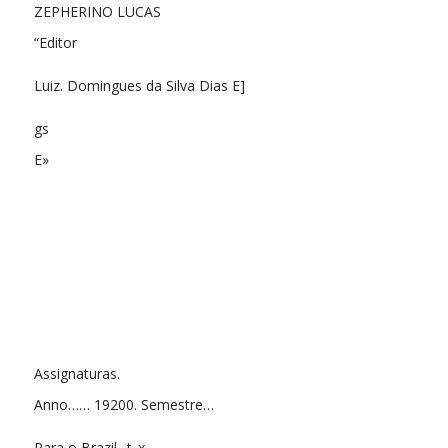
ZEPHERINO LUCAS
“Editor
Luiz. Domingues da Silva Dias E]
gs
E»
Assignaturas.
Anno…… 19200. Semestre…
Para o Brazil. .t..x.