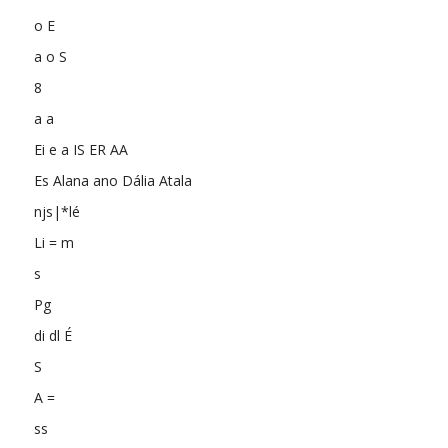
o E
a o S
8
a a
Ei e a IS ER AA
Es Alana ano Dália Atala
njs|*lé
Li = m
s
Pg
di dl É
S
A =
ss