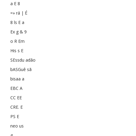
a E 8
=» rá | É
8 ls E a
Ex g & 9
o R Em
His s E
SEssdu adão
bASGuê sã
bisaa a
EBC A
CC EE
CRE. E
PS E
neo us
g