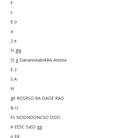
E
s
E o
a
2 e
SI glg
5) g DanannAalnARA Anistia
E 2
S A
N
gê ROSRSO RA DADE RAO
& U
Es NODNDONCSO DDD
A EESC SaSS gg
o Ed