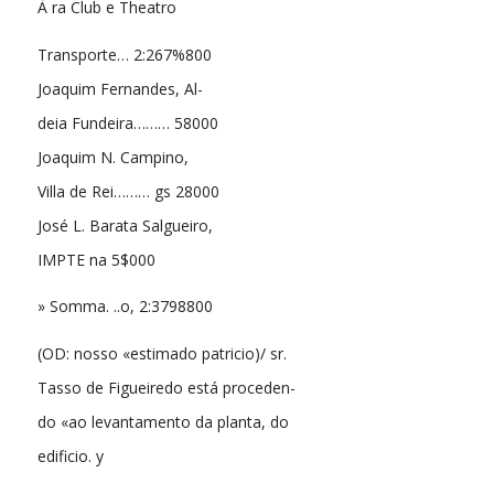
À ra Club e Theatro
Transporte… 2:267%800
Joaquim Fernandes, Al-
deia Fundeira……… 58000
Joaquim N. Campino,
Villa de Rei……… gs 28000
José L. Barata Salgueiro,
IMPTE na 5$000
» Somma. ..o, 2:3798800
(OD: nosso «estimado patricio)/ sr.
Tasso de Figueiredo está proceden-
do «ao levantamento da planta, do
edificio. y