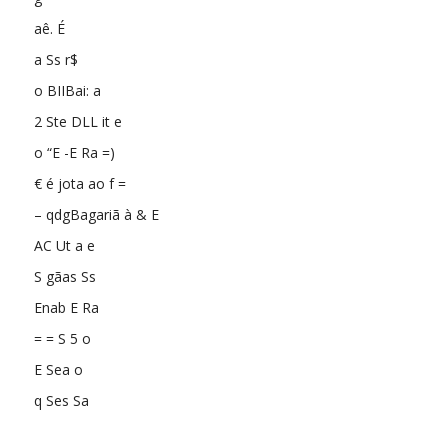
aê. É
a Ss r$
o BIIBai: a
2 Ste DLL it e
o “E -E Ra =)
€ é jota ao f =
– qdgBagariã à & E
AC Ut a e
S gãas Ss
Enab E Ra
= = S 5 o
E Sea o
q Ses Sa