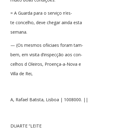
= A Guarda para o serviço n’es-
te concelho, deve chegar ainda esta
semana.
— (Os mesmos ofiiciaes foram tam-
bem, em visita d’inspecção aos con-
celhos d Oleiros, Proença-a-Nova e
Villa de Rei,
A, Rafael Batista, Lisboa | 1008000. ||
DUARTE “LEITE