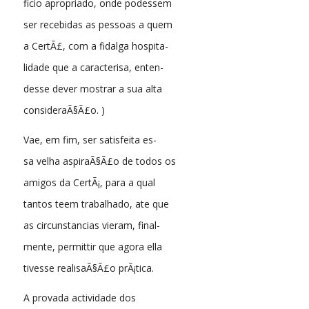
ficio apropriado, onde podessem
ser recebidas as pessoas a quem
a CertÃ£, com a fidalga hospita-
lidade que a caracterisa, enten-
desse dever mostrar a sua alta
consideraÃ§Ã£o. )
Vae, em fim, ser satisfeita es-
sa velha aspiraÃ§Ã£o de todos os
amigos da CertÃ¡, para a qual
tantos teem trabalhado, ate que
as circunstancias vieram, final-
mente, permittir que agora ella
tivesse realisaÃ§Ã£o prÃ¡tica.
A provada actividade dos