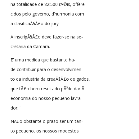
na totalidade de 82:500 rÃ©is, offere-
cidos pelo governo, d’hurmonia com
a clasificaÃ§Ã£o do jury.
A inscripÃ§Ã£o deve fazer-se na se-
cretaria da Camara.
E’ uma medida que bastante ha-
de contribuir para o desenvolvimen-
to da industria da creaÃ§Ã£o de gados,
que tÃ£o bom resultado pÃ³de dar Ã
economia do nosso pequeno lavra-
dor: ‘
NÃ£o obstante o praso ser um tan-
to pequeno, os nossos modestos