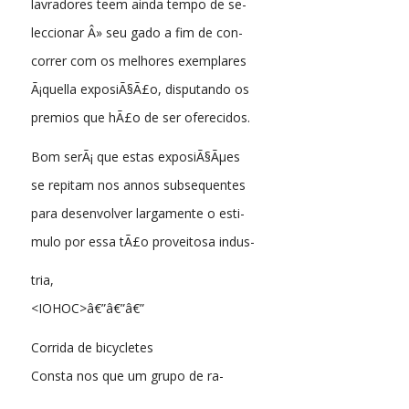
lavradores teem ainda tempo de se-
leccionar Â» seu gado a fim de con-
correr com os melhores exemplares
Ã¡quella exposiÃ§Ã£o, disputando os
premios que hÃ£o de ser oferecidos.
Bom serÃ¡ que estas exposiÃ§Ãµes
se repitam nos annos subsequentes
para desenvolver largamente o esti-
mulo por essa tÃ£o proveitosa indus-
tria,
<IOHOC>â€”â€”â€”
Corrida de bicycletes
Consta nos que um grupo de ra-