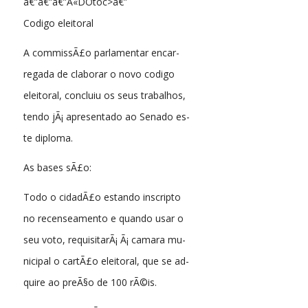
â€”â€”â€”Â«DOtoc>â€”
Codigo eleitoral
A commissÃ£o parlamentar encar-
regada de claborar o novo codigo
eleitoral, concluiu os seus trabalhos,
tendo jÃ¡ apresentado ao Senado es-
te diploma.
As bases sÃ£o:
Todo o cidadÃ£o estando inscripto
no recenseamento e quando usar o
seu voto, requisitarÃ¡ Ã¡ camara mu-
nicipal o cartÃ£o eleitoral, que se ad-
quire ao preÃ§o de 100 rÃ©is.