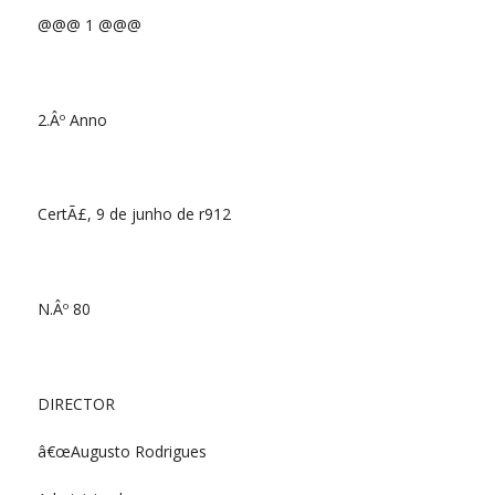
@@@ 1 @@@
2.Âº Anno
CertÃ£, 9 de junho de r912
N.Âº 80
DIRECTOR
â€œAugusto Rodrigues