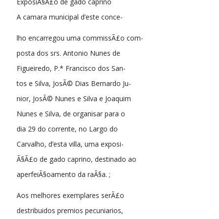
ExposiÃ§Ã£o de gado caprino
A camara municipal d’este conce-
lho encarregou uma commissÃ£o com-
posta dos srs. Antonio Nunes de
Figueiredo, P.* Francisco dos San-
tos e Silva, JosÃ© Dias Bernardo Ju-
nior, JosÃ© Nunes e Silva e Joaquim
Nunes e Silva, de organisar para o
dia 29 do corrente, no Largo do
Carvalho, d’esta villa, uma exposi-
Ã§Ã£o de gado caprino, destinado ao
aperfeiÃ§oamento da raÃ§a. ;
Aos melhores exemplares serÃ£o
destribuidos premios pecuniarios,