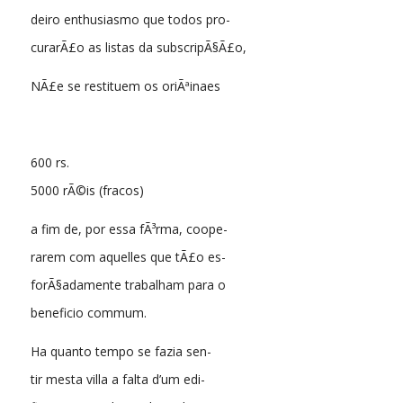
deiro enthusiasmo que todos pro-
curarÃ£o as listas da subscripÃ§Ã£o,
NÃ£e se restituem os oriÃªinaes
600 rs.
5000 rÃ©is (fracos)
a fim de, por essa fÃ³rma, coope-
rarem com aquelles que tÃ£o es-
forÃ§adamente trabalham para o
beneficio commum.
Ha quanto tempo se fazia sen-
tir mesta villa a falta d’um edi-