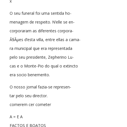
x
O seu funeral foi uma sentida ho-
menagem de respeito. N’elle se en-
corporaram as diferentes corpora-
Ã§Ãµes d’esta villa, entre ellas a cama-
ra municipal que era representada
pelo seu presidente, Zepherino Lu-
cas e o Monte-Pio do qual o extincto
era socio benemerito.
O nosso jornal fazia-se represen-
tar pelo seu director.
comerem cer cometer
A = E A
FACTOS E BOATOS