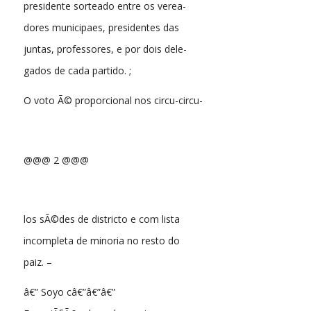
presidente sorteado entre os verea-
dores municipaes, presidentes das
juntas, professores, e por dois dele-
gados de cada partido. ;
O voto Ã© proporcional nos circu-circu-
@@@ 2 @@@
los sÃ©des de districto e com lista
incompleta de minoria no resto do
paiz. –
â€” Soyo câ€”â€”â€”