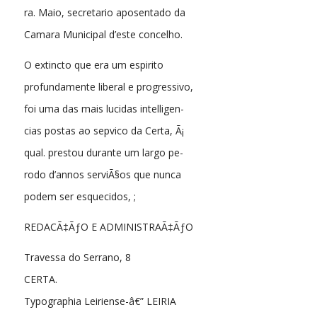
ra. Maio, secretario aposentado da
Camara Municipal d’este concelho.
O extincto que era um espirito
profundamente liberal e progressivo,
foi uma das mais lucidas intelligen-
cias postas ao sepvico da Certa, Ã¡
qual. prestou durante um largo pe-
rodo d’annos serviÃ§os que nunca
podem ser esquecidos, ;
REDACÃ‡ÃƒO E ADMINISTRAÃ‡ÃƒO
Travessa do Serrano, 8
CERTA.
Typographia Leiriense-â€” LEIRIA