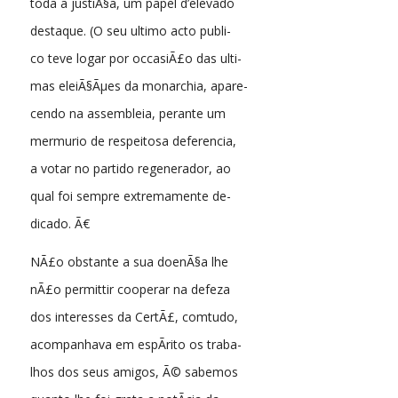
toda a justiÃ§a, um papel d’elevado
destaque. (O seu ultimo acto publi-
co teve logar por occasiÃ£o das ulti-
mas eleiÃ§Ãµes da monarchia, apare-
cendo na assembleia, perante um
mermurio de respeitosa deferencia,
a votar no partido regenerador, ao
qual foi sempre extremamente de-
dicado. Ã€
NÃ£o obstante a sua doenÃ§a lhe
nÃ£o permittir cooperar na defeza
dos interesses da CertÃ£, comtudo,
acompanhava em espÃ­rito os traba-
lhos dos seus amigos, Ã© sabemos