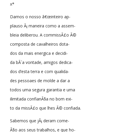
x*
Damos o nosso â€œinteiro ap-
plauso Ã¡ maneira como a assem-
bleia deliberou. A commissÃ£o Ã©
composta de cavalheiros dota-
dos da mais energica e decidi-
da bÃ´a vontade, amigos dedica-
dos d’esta terra e com qualida-
des pessoaes de molde a dar a
todos uma segura garantia e uma
ilimitada confianÃ§a no bom exi-
to da missÃ£o que lhes Ã© confiada.
Sabemos que jÃ¡ deram come-
Ã§o aos seus trabalhos, e que ho-