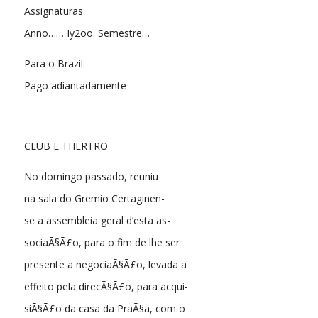
Assignaturas
Anno…… Iy2oo. Semestre…
Para o Brazil.
Pago adiantadamente
CLUB E THERTRO
No domingo passado, reuniu
na sala do Gremio Certaginen-
se a assembleia geral d’esta as-
sociaÃ§Ã£o, para o fim de lhe ser
presente a negociaÃ§Ã£o, levada a
effeito pela direcÃ§Ã£o, para acqui-
siÃ§Ã£o da casa da PraÃ§a, com o