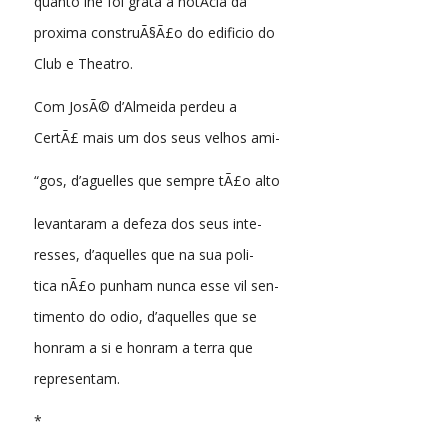
quanto lhe foi grata a notÃ­cia da
proxima construÃ§Ã£o do edificio do
Club e Theatro.
Com JosÃ© d’Almeida perdeu a
CertÃ£ mais um dos seus velhos ami-
“gos, d’aguelles que sempre tÃ£o alto
levantaram a defeza dos seus inte-
resses, d’aquelles que na sua poli-
tica nÃ£o punham nunca esse vil sen-
timento do odio, d’aquelles que se
honram a si e honram a terra que
representam.
*