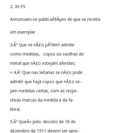
2. 30 FS
Annunciam-se publicaÃ§Ãµes de que se receba
um exemplar
3.Âº Que se nÃ£o pÃ³dem admitir
como medidas, . copos ou vasilhas de
metal que nÃ£o estejam aferidas;
= 4.Âº Que nas leitarias se nÃ£o pode
admitir que haja copos que nÃ£o se-
jam medidas certas, com as respe-
ctivas marcas da medida e da fa-
brica;
5.Âº QueÂ» pelo. decreto de 16 de
dezembro de 1911 devem ser apre-