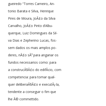
gueiredo “Torres Carneiro, An-
tonio Barata e Silva, Henrique
Pires de Moura, JoÃ£o da Silva
Carvalho, JoÃ£o Pinto d’Albu-
querque, Luiz Domingues da Sil-
va Dias e Zepherino Lucas, fos-
sem dados os mais amplos po-
deres, nÃ£o sÃ³ para angariar os
fundos necessarios como: para
a construcÃ§Ã£o do edifÃ­cio, com
competencia: para tomar qual-
quer deliberaÃ§Ã£o e executÃ¡-la,
tendente a conseguir o fim que
lhe Ã© commettido.