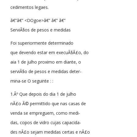
cedimentos legaes.
â€”â€” <DOgoe>â€” â€” â€”
ServiÃ§os de pesos e medidas
Foi superiormente determinado
que devendo estar em execuÃ§Ã£o, do
aia 1 de julho proximo em diante, o
serviÃ§o de pesos e medidas deter-
mina-se O seguinte : :
1.Âº Que depois do dia 1 de julho
nÃ£o Ã© permittido que nas casas de
venda se empreguem, como medi-
das, copos de vidro cujas capacida-
des nÃ£o sejam medidas certas e nÃ£o