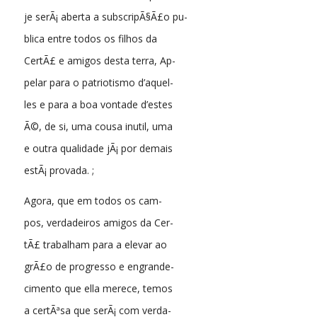
je serÃ¡ aberta a subscripÃ§Ã£o pu-
blica entre todos os filhos da
CertÃ£ e amigos desta terra, Ap-
pelar para o patriotismo d’aquel-
les e para a boa vontade d’estes
Ã©, de si, uma cousa inutil, uma
e outra qualidade jÃ¡ por demais
estÃ¡ provada. ;
Agora, que em todos os cam-
pos, verdadeiros amigos da Cer-
tÃ£ trabalham para a elevar ao
grÃ£o de progresso e engrande-
cimento que ella merece, temos
a certÃªsa que serÃ¡ com verda-