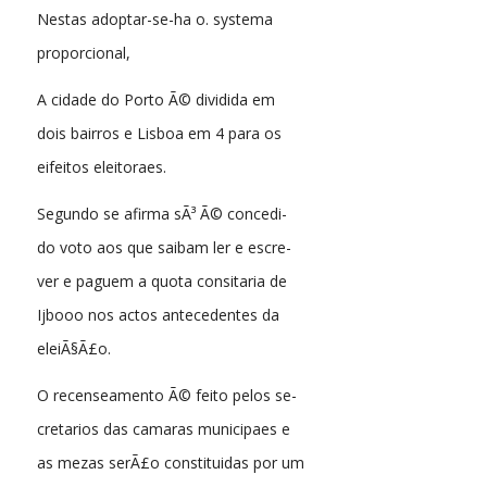
Nestas adoptar-se-ha o. systema
proporcional,
A cidade do Porto Ã© dividida em
dois bairros e Lisboa em 4 para os
eifeitos eleitoraes.
Segundo se afirma sÃ³ Ã© concedi-
do voto aos que saibam ler e escre-
ver e paguem a quota consitaria de
Ijbooo nos actos antecedentes da
eleiÃ§Ã£o.
O recenseamento Ã© feito pelos se-
cretarios das camaras municipaes e
as mezas serÃ£o constituidas por um