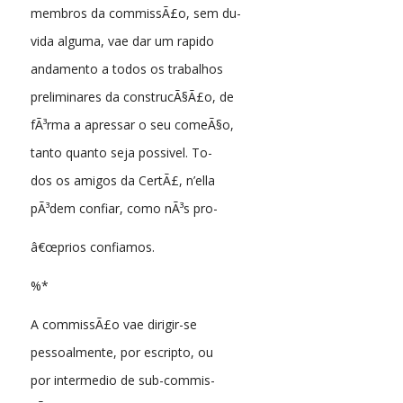
membros da commissÃ£o, sem du-
vida alguma, vae dar um rapido
andamento a todos os trabalhos
preliminares da construcÃ§Ã£o, de
fÃ³rma a apressar o seu comeÃ§o,
tanto quanto seja possivel. To-
dos os amigos da CertÃ£, n’ella
pÃ³dem confiar, como nÃ³s pro-
â€œprios confiamos.
%*
A commissÃ£o vae dirigir-se
pessoalmente, por escripto, ou
por intermedio de sub-commis-