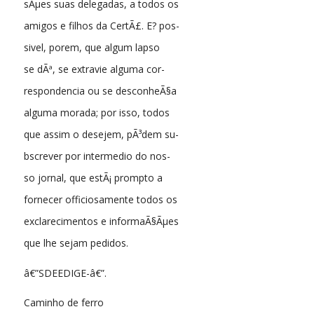
sÃµes suas delegadas, a todos os
amigos e filhos da CertÃ£. E? pos-
sivel, porem, que algum lapso
se dÃª, se extravie alguma cor-
respondencia ou se desconheÃ§a
alguma morada; por isso, todos
que assim o desejem, pÃ³dem su-
bscrever por intermedio do nos-
so jornal, que estÃ¡ prompto a
fornecer officiosamente todos os
exclarecimentos e informaÃ§Ãµes
que lhe sejam pedidos.
â€”SDEEDIGE-â€”.
Caminho de ferro