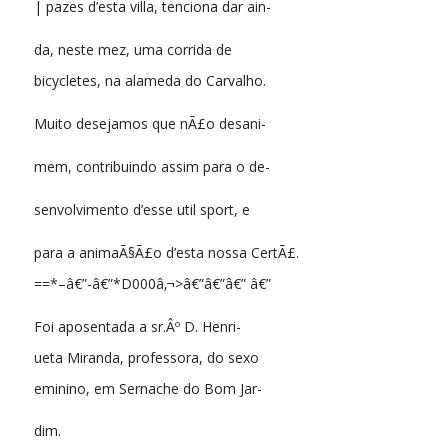
| pazes d’esta villa, tenciona dar ain-
da, neste mez, uma corrida de
bicycletes, na alameda do Carvalho.
Muito desejamos que nÃ£o desani-
mem, contribuindo assim para o de-
senvolvimento d’esse util sport, e
para a animaÃ§Ã£o d’esta nossa CertÃ£.
==*–â€”-â€”*D000â‚¬>â€”â€”â€” â€”
Foi aposentada a sr.Âº D. Henri-
ueta Miranda, professora, do sexo
eminino, em Sernache do Bom Jar-
dim.