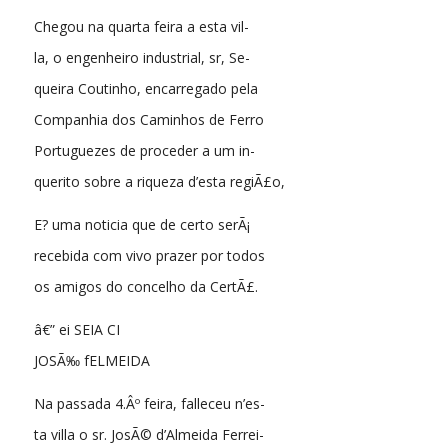
Chegou na quarta feira a esta vil-
la, o engenheiro industrial, sr, Se-
queira Coutinho, encarregado pela
Companhia dos Caminhos de Ferro
Portuguezes de proceder a um in-
querito sobre a riqueza d’esta regiÃ£o,
E? uma noticia que de certo serÃ¡
recebida com vivo prazer por todos
os amigos do concelho da CertÃ£.
â€” ei SEIA CI
JOSÃ‰ fELMEIDA
Na passada 4.Âº feira, falleceu n’es-
ta villa o sr. JosÃ© d’Almeida Ferrei-