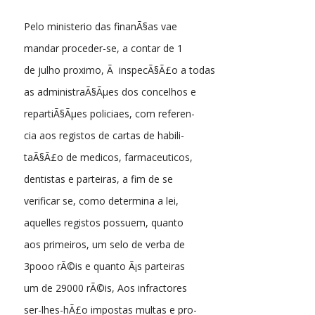
Pelo ministerio das finanÃ§as vae
mandar proceder-se, a contar de 1
de julho proximo, Ã inspecÃ§Ã£o a todas
as administraÃ§Ãµes dos concelhos e
repartiÃ§Ãµes policiaes, com referen-
cia aos registos de cartas de habili-
taÃ§Ã£o de medicos, farmaceuticos,
dentistas e parteiras, a fim de se
verificar se, como determina a lei,
aquelles registos possuem, quanto
aos primeiros, um selo de verba de
3pooo rÃ©is e quanto Ã¡s parteiras
um de 29000 rÃ©is, Aos infractores
ser-lhes-hÃ£o impostas multas e pro-