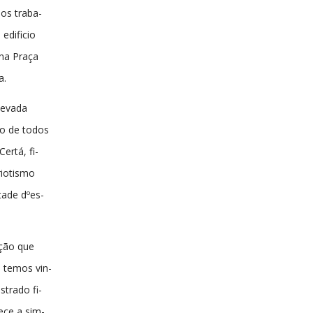
os traba-
edificio
 na Praça
a.
levada
ção de todos
ertá, fi-
riotismo
tade dºes-
ição que
 temos vin-
trado fi-
ece a sim-