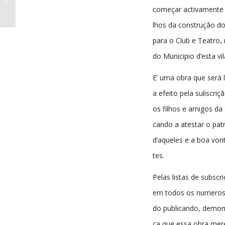
01-1913
começar activamente 
lhos da construção do 
para o Club e Teatro,
do Municipio d’esta vil
E’ uma obra que será 
a efeito pela suliscri
os filhos e amigos da C
cando a atestar o pat
d’aqueles e a boa von
tes.
Pelas listas de subscr
em todos os numeros
do publicando, demons
ca que essa obra mer