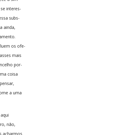
se interes-
essa subs-
a ainda,
ramento.
luem os ofe-
lasses mais
ncelho por-
uma coisa
spensar,
nome a uma
 aqui
tro, não,
os acharmos