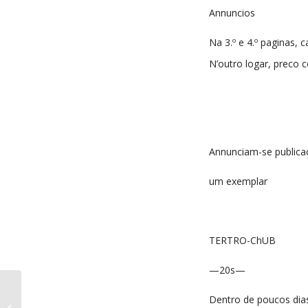
Annuncios
Na 3.º e 4.º paginas, c
N’outro logar, preco 
Annunciam-se publica
um exemplar
TERTRO-ChUB
—20s—
Dentro de poucos dia
Voz do Povo nº113 26-