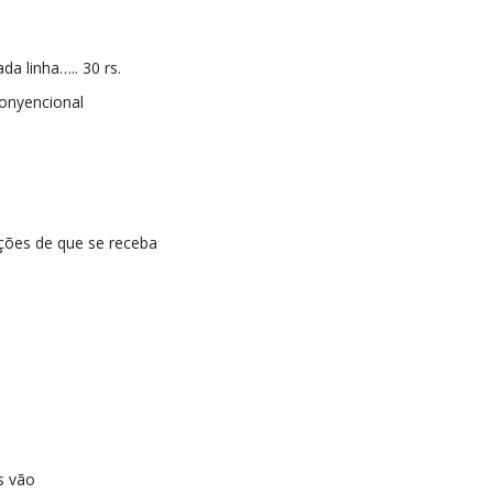
ada linha….. 30 rs.
conyencional
ções de que se receba
s vão