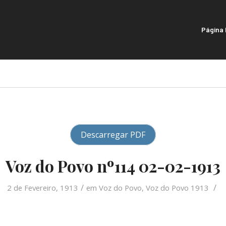
Página I
Descarregar PDF
Voz do Povo nº114 02-02-1913
/
/
2 de Fevereiro, 1913
em
Voz do Povo
,
Voz do Povo 1913