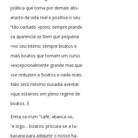
politica que torna por demais abs-
aracto da vida real e positiva o seu
“tão cantado «povo; sempre prande
sa aparencia se bem que pequena
=no seu intimo; sempre boatos e
mais boatos que tomam um curso
«excepcionalmente grande mas:que
«se reduzem a ‘boatos e nada nrais.
Não será mesmo ousadia aventar
«que estamos em pleno regime de
boatos. E
Entra-se n’um “café, abanca-se,
“e logo… boatos; procura-se a ta-
bacaria para adiqurtir o nosso ha-