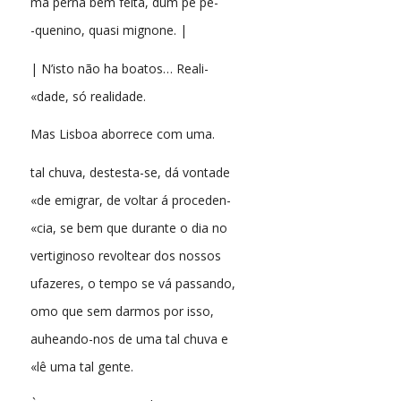
ma perna bem feita, dum pé pe-
-quenino, quasi mignone. |
| N’isto não ha boatos… Reali-
«dade, só realidade.
Mas Lisboa aborrece com uma.
tal chuva, destesta-se, dá vontade
«de emigrar, de voltar á proceden-
«cia, se bem que durante o dia no
vertiginoso revoltear dos nossos
ufazeres, o tempo se vá passando,
omo que sem darmos por isso,
auheando-nos de uma tal chuva e
«lê uma tal gente.