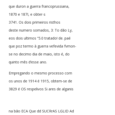
que duron a guerra francoprussiana,
1870 e 187I, e obter-s
3741. Os dois primeiros risthos
deste numero somados, 3: To dão Ly,
eos dois ultimos “5.0 tratado! de. paé
que poz termo à guerra vefevida fvmon-
se no decimo dia de maio, isto é, do
quinto mês d’esse ano.
Empregando o mesmo processo com
os unos de 1914 é 1915, obtem-se de
3829 é OS respelivos Si ares de alganis
na bão ECA Que dd SUCRrAS LGLID Ad