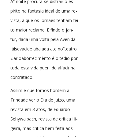
À” noite procura-se distrair o es-
pirito na fantasia ideal de uma re-
vista, à que os jornaes tenham fei-
to maior reclame. E findo o jan-
tur, dada uma volta pela Avenida
Iáisevacide abalada ate no“teatro
«iar oaborrecimênto é o tedio por
toda esta vida pueril de alfacinha
contratado.
Assim é que fomos hontem á
Trindade ver o Dia de Juizo, uma
revista em 3 atos, de Eduardo
Sehywalbach, revista de eritica Hi-
geira, mas critica bem feita aos