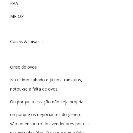
RAA
MR OP
Coisás & loisas…
Orise de ovos
No ultimo sabado e já nos transatos,
notou-se a falta de ovos.
Ou porque a estação não seja propria
on porque os negociantes do genero
vão ao encontro dos vendedores por es-
sas estradas [óra, O caso é que a falta