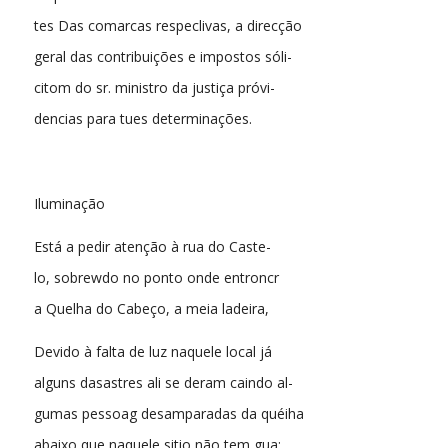
tes Das comarcas respeclivas, a direcção
geral das contribuições e impostos sóli-
citom do sr. ministro da justiça próvi-
dencias para tues determinações.
Iluminação
Está a pedir atenção à rua do Caste-
lo, sobrewdo no ponto onde entroncr
a Quelha do Cabeço, a meia ladeira,
Devido à falta de luz naquele local já
alguns dasastres ali se deram caindo al-
gumas pessoag desamparadas da quéiha
abaixo que naquele sitio não tem gua: