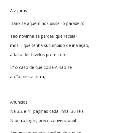
Alviçaras
-Dão-se aquem nos disser o paradeiro
Tão novinha se perdeu que receia-
mos | que tenha sucumbido de inanição,
à falta de disvelos protectores.
E” o caso de que coisa A não se
ao “a mesta terra,
Anuncios
Na 3.2 e 4.º paginas cada linha, 30 réis
N outro logar, preço convencional
Annunciam-se publicações de que se