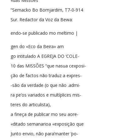
«das Missões
“Sernacko Bo Bomjardim, T7-0-914
Sur. Redactor da Voz da Bewa:
endo-se publicado mo meltimo |
gen do «Eco da Beira» am
go intitulado A EGREJA DO ‘COLE-
10 das MISSÕES “que nasua cexposi-
ção de factos não traduz a expres-
-são da verdade (o que não .admi-
ra pe’os variados e multíplices mis-
teres do articulista),
a fineça de publicar mo seu aore-
«ditado semanarioa «exposição que
Junto envio, não para’manter ‘po-