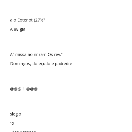
a o Eotenot (27%?
A 88 gia
A” missa ao nr ram Os rev.”
Domingos, do eçudo e padredre
@@@ 1 @@@
slegio
“o