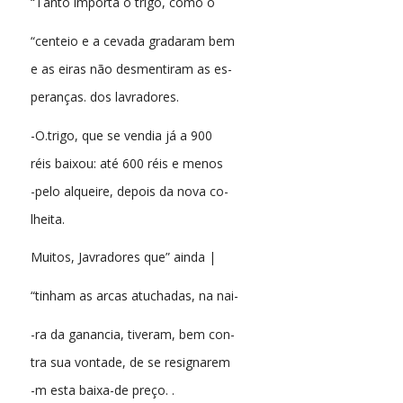
“Tanto importa o trigo, como o
“centeio e a cevada gradaram bem
e as eiras não desmentiram as es-
peranças. dos lavradores.
-O.trigo, que se vendia já a 900
réis baixou: até 600 réis e menos
-pelo alqueire, depois da nova co-
lheita.
Muitos, Javradores que” ainda |
“tinham as arcas atuchadas, na nai-
-ra da ganancia, tiveram, bem con-
tra sua vontade, de se resignarem
-m esta baixa-de preço. .