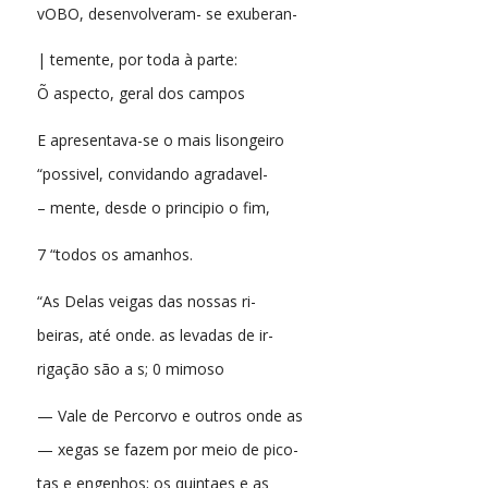
vOBO, desenvolveram- se exuberan-
| temente, por toda à parte:
Õ aspecto, geral dos campos
E apresentava-se o mais lisongeiro
“possivel, convidando agradavel-
– mente, desde o principio o fim,
7 “todos os amanhos.
“As Delas veigas das nossas ri-
beiras, até onde. as levadas de ir-
rigação são a s; 0 mimoso
— Vale de Percorvo e outros onde as
— xegas se fazem por meio de pico-
tas e engenhos; os quintaes e as