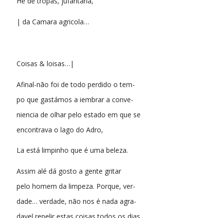
He de tropas, jufantaria,
| da Camara agricola…
Coisas & loisas…|
Afinal-não foi de todo perdido o tem-
po que gastámos a iembrar a conve-
niencia de olhar pelo estado em que se
encontrava o lago do Adro,
La está limpinho que é uma beleza.
Assim alé dá gosto a gente gritar
pelo homem da limpeza. Porque, ver-
dade… verdade, não nos é nada agra-
davel repelir estas coisas todos os dias.