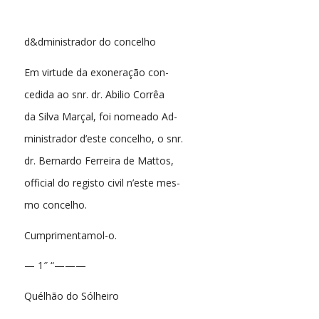
d&dministrador do concelho
Em virtude da exoneração con-
cedida ao snr. dr. Abilio Corrêa
da Silva Marçal, foi nomeado Ad-
ministrador d’este concelho, o snr.
dr. Bernardo Ferreira de Mattos,
official do registo civil n’este mes-
mo concelho.
Cumprimentamol-o.
— 1″ “———
Quélhão do Sólheiro