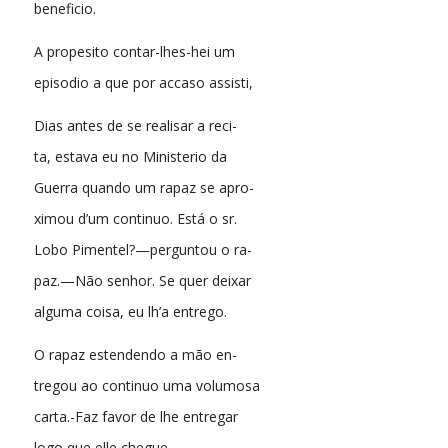
beneficio.
A propesito contar-lhes-hei um
episodio a que por accaso assisti,
Dias antes de se realisar a reci-
ta, estava eu no Ministerio da
Guerra quando um rapaz se apro-
ximou d’um continuo. Está o sr.
Lobo Pimentel?—perguntou o ra-
paz.—Não senhor. Se quer deixar
alguma coisa, eu lh’a entrego.
O rapaz estendendo a mão en-
tregou ao continuo uma volumosa
carta.-Faz favor de lhe entregar
logo que elle chegue.