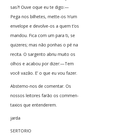
sas?! Ouve oque eu te digo:—
Pega nos bilhetes, mette-os ‘n’um
envelope e devolve-os a quem t’os
mandou. Fica com um para ti, se
quizeres; mas não ponhas o pé na
recita. O sargento abriu muito os
olhos e acabou por dizer:—Tem
você vazão. E’ o que eu vou fazer.
Abstemo-nos de comentar. Os
nossos leitores farão os commen-
taxios que entenderem.
jarda
SERTORIO