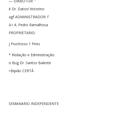
— DIABOTOR: ”
é Dr. Datos! Victorino
agf ADMINISTRADOR: f
à r A. Pedro Ramalhosa
PROPRIETARIO:
j Fructnoso 1 Pires
* Redação e Edministração:
o Bug Dr. Santos Balente
=Bipião CERTÃ
SEMANARIO INDEPENDENTE