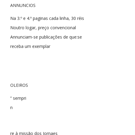
ANNUNCIOS
Na 3.º e 4.º paginas cada linha, 30 réis
Noutro logar, preço convencional
Annunciam-se publicações de que:se
receba um exemplar
OLEIROS
” sempri
n
re à missão dos Jornaes