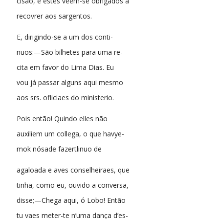
cisão, e estes vêem-se obrigados a
recovrer aos sargentos.
E, dirigindo-se a um dos conti-
nuos:—São bilhetes para uma re-
cita em favor do Lima Dias. Eu
vou já passar alguns aqui mesmo
aos srs. ofliciaes do ministerio.
Pois então! Quindo elles não
auxiliem um collega, o que havye-
mok nósade fazertlinuo de
agaloada e aves conselheiraes, que
tinha, como eu, ouvido a conversa,
disse;—Chega aqui, ó Lobo! Então
tu vaes meter-te n’uma dança d’es-