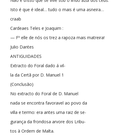
Não é d’isso que se vive sob o lindo azul dos ceus.
Isto é que é ideal… tudo o mais é uma asneira…
craab
Cardeaes Teles e Joaquim :
— Fº elle de nós os trez a rapoza mais matreira!
Julio Dantes
ANTIGUIDADES
Extracto do Foral dado á vil-
la da Certã por D. Manuel 1
(Conclusão)
No extracto do Foral de D. Manuel
nada se encontra favoravel ao povo da
villa e termo: era antes uma raiz de se-
gurança da frondosa arvore dos Lribu-
tos à Ordem de Malta.