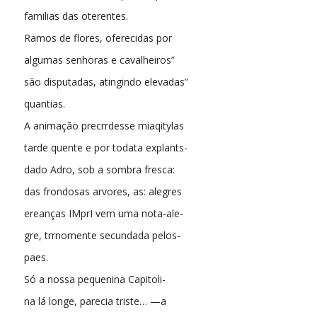
familias das oterentes.
Ramos de flores, oferecidas por
algumas senhoras e cavalheiros”
são disputadas, atingindo elevadas”
quantias.
A animação precrrdesse miaqitylas
tarde quente e por todata explants-
dado Adro, sob a sombra fresca:
das frondosas arvores, as: alegres
ereanças IMprI vem uma nota-ale-
gre, trrnomente secundada pelos-
paes.
Só a nossa pequenina Capitoli-
na lá longe, parecia triste… —a