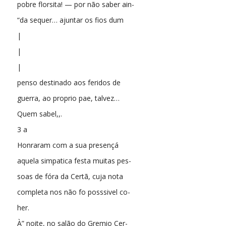
pobre florsita! — por não saber ain-
“da sequer… ajuntar os fios dum
|
|
|
penso destinado aos feridos de
guerra, ao proprio pae, talvez…
Quem sabel,,.
3 a
Honraram com a sua presençá
aquela simpatica festa muitas pes-
soas de fóra da Certã, cuja nota
completa nos não fo posssivel co-
her.
À” noite, no salão do Gremio Cer-