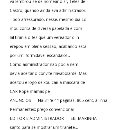
va lembrou-se de nomear o sr, Teles de
Castro, quando ainda eva administrador.
Todo afressurado, nesse. mesmo dia Lo-
mou conta de diversa papelada e com
lal tirania o fez que um vereador o in-
erepou ém plena sessão, acabando esta
por um: formidavel escandalo!…
Como administrador não podia nem
devia aceitar o convite mivabolante. Mas
aceitou e logo deixou cair a mascara de
CAR Rope mamas pe
ANUNCIOS — Na 3.º ‘e 4.º paginas, 805 cent. à linha
Permanentes: preço convencional.
EDITOR E ADMINISTRADOR — EB. MARINHA
santo para se mostrar um tiranete…