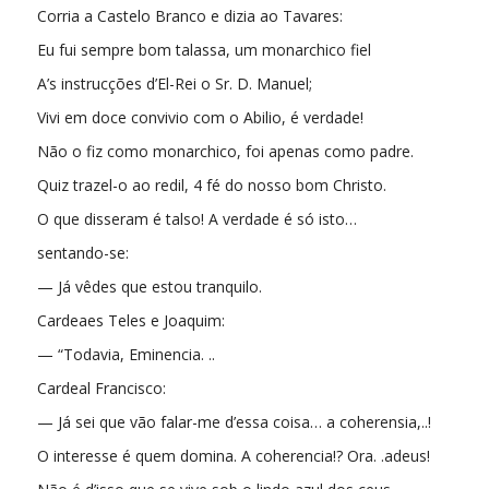
Corria a Castelo Branco e dizia ao Tavares:
Eu fui sempre bom talassa, um monarchico fiel
A’s instrucções d’El-Rei o Sr. D. Manuel;
Vivi em doce convivio com o Abilio, é verdade!
Não o fiz como monarchico, foi apenas como padre.
Quiz trazel-o ao redil, 4 fé do nosso bom Christo.
O que disseram é talso! A verdade é só isto…
sentando-se:
— Já vêdes que estou tranquilo.
Cardeaes Teles e Joaquim:
— “Todavia, Eminencia. ..
Cardeal Francisco:
— Já sei que vão falar-me d’essa coisa… a coherensia,..!
O interesse é quem domina. A coherencia!? Ora. .adeus!