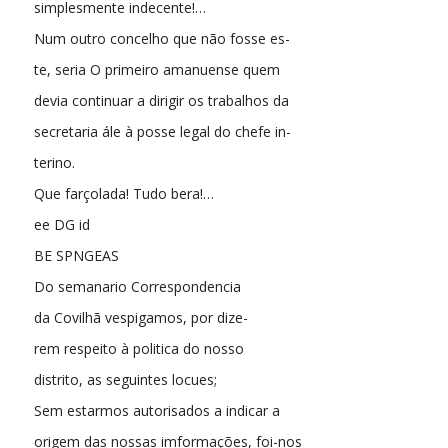
simplesmente indecente!…
Num outro concelho que não fosse es-
te, seria O primeiro amanuense quem
devia continuar a dirigir os trabalhos da
secretaria ále à posse legal do chefe in-
terino.
Que farçolada! Tudo bera!…
ee DG id
BE SPNGEAS
Do semanario Correspondencia
da Covilhã vespigamos, por dize-
rem respeito à politica do nosso
distrito, as seguintes locues;
Sem estarmos autorisados a indicar a
origem das nossas imformações, foi-nos