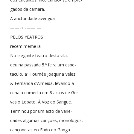
gados da camara.
A auctoridade averigua.
—— ai -—— —
PELOS YEATROS
recem meme ia
No elegante teatro desta vila,
deu na passada 5.º feira um espe-
taculo, a” Tournée Joaquina Velez
& Fernanda d’Almeida, levando à
cena a comedia em 8 actos de Ger-
vasio Lobato, À Voz do Sangue.
Terminou por um acto de varie-
dades algumas canções, monologos,
cançonetas eo Fado do Ganga.