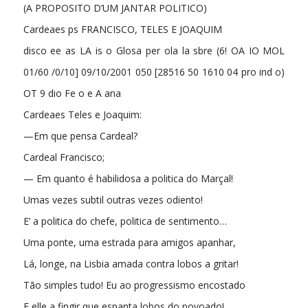
(A PROPOSITO D’UM JANTAR POLITICO)
Cardeaes ps FRANCISCO, TELES E JOAQUIM
disco ee as LA is o Glosa per ola la sbre (6! OA IO MOL
01/60 /0/10] 09/10/2001 050 [28516 50 1610 04 pro ind o)
OT 9 dio Fe o e A ana
Cardeaes Teles e Joaquim:
—Em que pensa Cardeal?
Cardeal Francisco;
— Em quanto é habilidosa a politica do Marçal!
Umas vezes subtil outras vezes odiento!
E’ a politica do chefe, politica de sentimento…
Uma ponte, uma estrada para amigos apanhar,
Lá, longe, na Lisbia amada contra lobos a gritar!
Tão simples tudo! Eu ao progressismo encostado
E elle a fingir que espanta lobos do povoado!