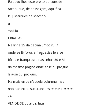
Eu devo-lhes este preito de conside-
ração, que, de passagem, aqui fica.
P. J. Marques de Macedo
a
=ectiio
ERRATAS
Na linha 35 da pagina 3.º do n.º 7
onde se lê fóros e freguesias leia-se
fóros e franquias: e nas linhas 50 e 51
da mesma pagina onde se lê quiproguo
leia-se qui pro quo.
Ha mais erros n’aquela columna mas
não são erros substanciaes.@@@ 1 @@@
«4:
VENDE-SE pote de, lata