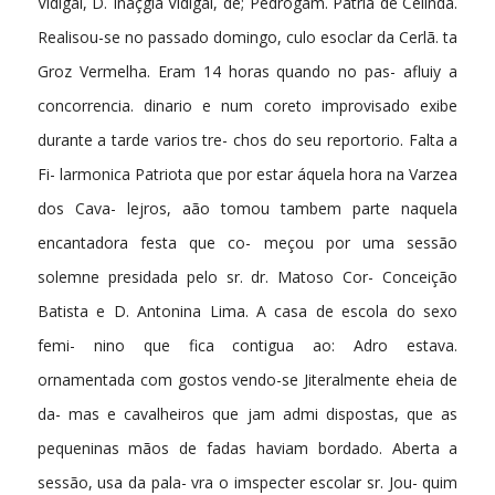
Vidigal, D. Inaçgia Vidigal, de; Pedrogam. Patria de Celinda.
Realisou-se no passado domingo, culo esoclar da Cerlã. ta
Groz Vermelha. Eram 14 horas quando no pas- afluiy a
concorrencia. dinario e num coreto improvisado exibe
durante a tarde varios tre- chos do seu reportorio. Falta a
Fi- larmonica Patriota que por estar áquela hora na Varzea
dos Cava- lejros, aão tomou tambem parte naquela
encantadora festa que co- meçou por uma sessão
solemne presidada pelo sr. dr. Matoso Cor- Conceição
Batista e D. Antonina Lima. A casa de escola do sexo
femi- nino que fica contigua ao: Adro estava.
ornamentada com gostos vendo-se Jiteralmente eheia de
da- mas e cavalheiros que jam admi dispostas, que as
pequeninas mãos de fadas haviam bordado. Aberta a
sessão, usa da pala- vra o imspecter escolar sr. Jou- quim