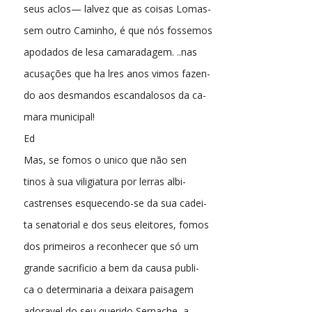
seus aclos— lalvez que as coisas Lomas-
sem outro Caminho, é que nós fossemos
apodados de lesa camaradagem. ..nas
acusações que ha lres anos vimos fazen-
do aos desmandos escandalosos da ca-
mara municipal!
Ed
Mas, se fomos o unico que não sen
tinos à sua viligiatura por lerras albi-
castrenses esquecendo-se da sua cadei-
ta senatorial e dos seus eleitores, fomos
dos primeiros a reconhecer que só um
grande sacrificio a bem da causa publi-
ca o determinaria a deixara paisagem
adoravel do seu querido Sernache, a