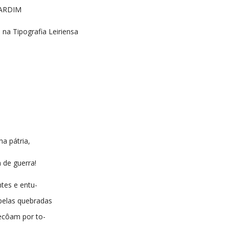
ARDIM
na Tipografia Leiriensa
a pátria,
 de guerra!
ntes e entu-
pelas quebradas
 ecôam por to-