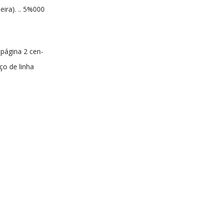
eira). .. 5%000
 página 2 cen-
ço de linha