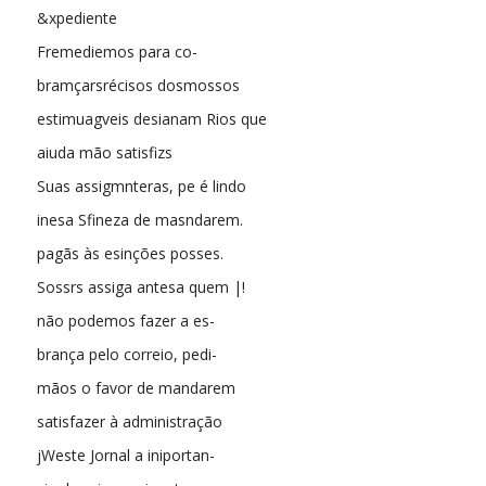
&xpediente
Fremediemos para co-
bramçarsrécisos dosmossos
estimuagveis desianam Rios que
aiuda mão satisfizs
Suas assigmnteras, pe é lindo
inesa Sfineza de masndarem.
pagãs às esinções posses.
Sossrs assiga antesa quem |!
não podemos fazer a es-
brança pelo correio, pedi-
mãos o favor de mandarem
satisfazer à administração
jWeste Jornal a iniportan-