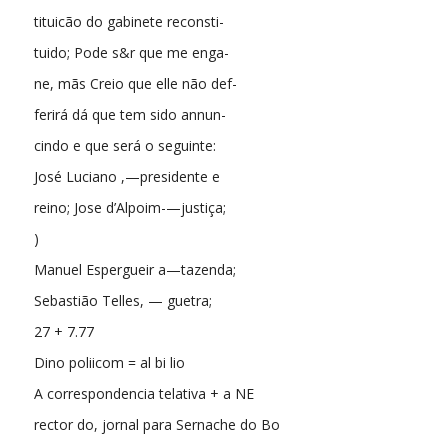
tituicão do gabinete reconsti-
tuido; Pode s&r que me enga-
ne, mãs Creio que elle não def-
ferirá dá que tem sido annun-
cindo e que será o seguinte:
José Luciano ,—presidente e
reino; Jose d’Alpoim-—justiça;
)
Manuel Espergueir a—tazenda;
Sebastião Telles, — guetra;
27 + 7.77
Dino poliicom = al bi lio
A correspondencia telativa + a NE
rector do, jornal para Sernache do Bo