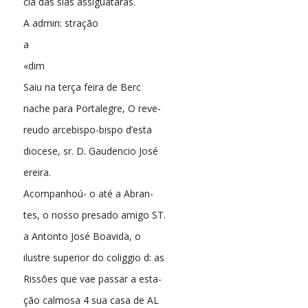
cia das sias assiguataras.
A admin: stração
a
«dim
Saiu na terça feira de Berc
nache para Portalegre, O reve-
reudo arcebispo-bispo d’esta
diocese, sr. D. Gaudencio José
ereira.
Acompanhoú- o até a Abran-
tes, o nosso presado amigo ST.
a Antonto José Boavida, o
ilustre superior do coliggio d: as
Rissões que vae passar a esta-
ção calmosa 4 sua casa de AL