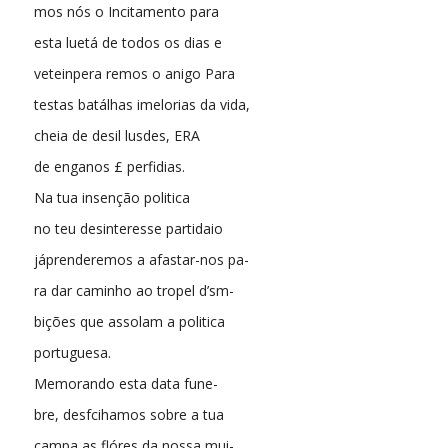
mos nós o Incitamento para
esta luetá de todos os dias e
veteinpera remos o anigo Para
testas batálhas imelorias da vida,
cheia de desil lusdes, ERA
de enganos £ perfidias.
Na tua insenção politica
no teu desinteresse partidaio
jáprenderemos a afastar-nos pa-
ra dar caminho ao tropel d’sm-
bições que assolam a politica
portuguesa.
Memorando esta data fune-
bre, desfcihamos sobre a tua
campa as flóres da nossa mui-