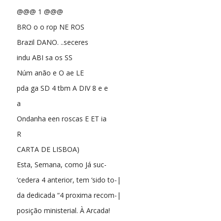
@@@ 1 @@@
BRO o o rop NE ROS
Brazil DANO. ..seceres
indu ABI sa os SS
Núm anão e O ae LE
pda ga SD 4 tbm A DIV 8 e e
a
Ondanha een roscas E ET ia
R
CARTA DE LISBOA)
Esta, Semana, como Já suc-
‘cedera 4 anterior, tem ‘sido to-|
da dedicada “4 proxima recom-|
posição ministerial. À Arcada!