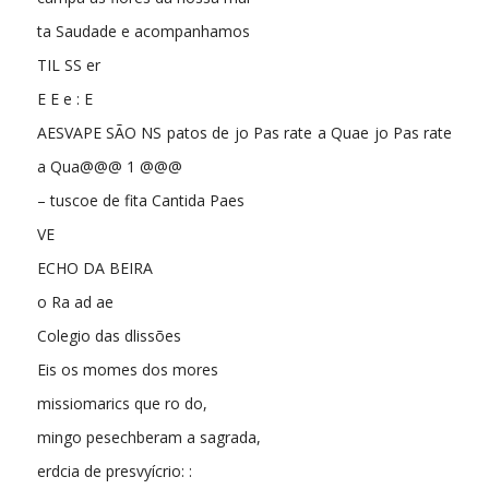
ta Saudade e acompanhamos
TIL SS er
E E e : E
AESVAPE SÃO NS patos de jo Pas rate a Quae jo Pas rate
a Qua@@@ 1 @@@
– tuscoe de fita Cantida Paes
VE
ECHO DA BEIRA
o Ra ad ae
Colegio das dlissões
Eis os momes dos mores
missiomarics que ro do,
mingo pesechberam a sagrada,
erdcia de presvyícrio: :