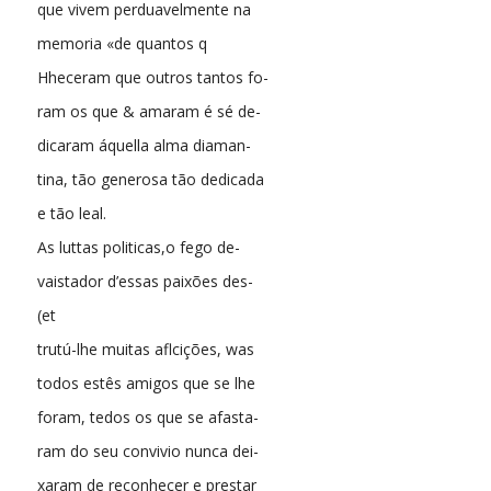
que vivem perduavelmente na
memoria «de quantos q
Hheceram que outros tantos fo-
ram os que & amaram é sé de-
dicaram áquella alma diaman-
tina, tão generosa tão dedicada
e tão leal.
As luttas politicas,o fego de-
vaistador d’essas paixões des-
(et
trutú-lhe muitas aflcições, was
todos estês amigos que se lhe
foram, tedos os que se afasta-
ram do seu convivio nunca dei-
xaram de reconhecer e prestar