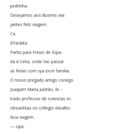
pedrinha.
Desejamos aos illustres viai
jantes feliz viagem.
Ca
EParáiita
Partiu para Freixo de Espa-
da à Cinta, onde Vac passar
as ferias com sya ex.m familia;
O nosso pregado amigo conego
Joaquim Maria Juintão, ils –
trado professor de sciencias ec-
clesiastitas no collegio dasaltis-
Boa viagem.
— cipa