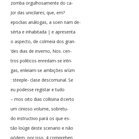
zomba orgulhosamente do ca-
Jor das unicilares; que, em?
epoclias análogas, a soen nam de-
sérta e inhabitada | e apresenta
o aspecto, de colmeia dos gran-
‘des dias de inverno, Nos. cen-
tros politicos enredam-se intri-
gas, enleiam-se ambições w’úm
: steeple- clase descomunal. Se
eu podesse registar e tudo
– mos oito dias collisiria d:certo
um cinioso volume, sobretu-
do instructivo pará os que es-
tão loúge deste scenario e não
pódem, por isso, 4 comprehen