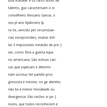
boa Volitade ‘e os raros dotes de
talento, gue caracterisam o sr.
conselheiro Ressano Garcia, o
seu pl ano fipânceiro lp
ra-Se, vencido per circumstan-
cias excepcionães, muitas d’el-
las 5 impossiveis meanão de pre-|
ver, como fôra a guerta iispa-
no-americana. São estisas can-
sas que explicam e détermi-
nam accrisa; Nó pariido-pros
gressista e mesnio. no ge abinete,
não lia à menor Hosúliiade ou
divergencia. São rasões sr pe-|
riores, que todos reconhecem e