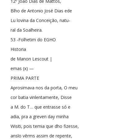
12º João Dias de Mattos,
Blho de Antonio José Dias ede
Lu lovina da Conceição, natu-
ral da Soalheira.
53 -Folhetim do EGHO
Historia
de Manon Lescout |
emas (x) —
PRIMA PARTE
Aprosimava nos da porta, O meu
cor batia vinlentamente, Disse
a M. do T… que entrasse só e
adia, pra a greven day minha
Wisiti, pois temia que dho fizesse,
anslo vêrms assim de repente,