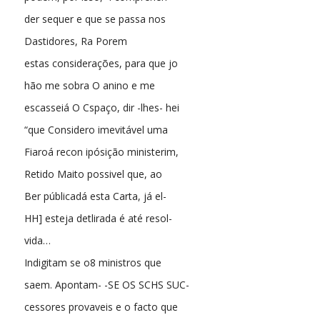
der sequer e que se passa nos
Dastidores, Ra Porem
estas considerações, para que jo
hão me sobra O anino e me
escasseiá O Cspaço, dir -lhes- hei
“que Considero imevitável uma
Fiaroá recon ipósição ministerim,
Retido Maito possivel que, ao
Ber públicadá esta Carta, já el-
HH] esteja detlirada é até resol-
vida…
Indigitam se o8 ministros que
saem. Apontam- -SE OS SCHS SUC-
cessores provaveis e o facto que