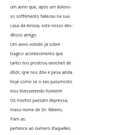
um anno que, após um doloro-
so soffrimento faileceu na sua
casa da Arnoia, este nosso des-
ditoso amigo.
Um asno volvido já sobre
tragico acontecimento que
tanto nos prostrou eenchen de
dôór, qne nos dóe e pesa ainda
hoje como se o seu passmcnto
inos tivesseterido hontem!
Os mortos passam depressa,
maso nome de Dr. Ribeiro,
Pam as:
pertence ao numero d’aquelles