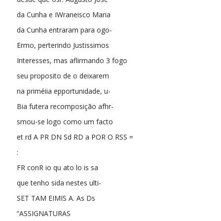
da Cunha e IWraneisco Maria
da Cunha entraram para ogo-
Ermo, perterindo Justissimos
Interesses, mas aflirmando 3 fogo
seu proposito de o deixarem
na priméiia epportunidade, u-
Bia futera recomposição afhr-
smou-se logo como um facto
et rd A PR DN Sd RD a POR O RSS =
:
FR conR io qu ato lo is sa
que tenho sida nestes ulti-
SET TAM EIMIS A. As Ds
“ASSIGNATURAS