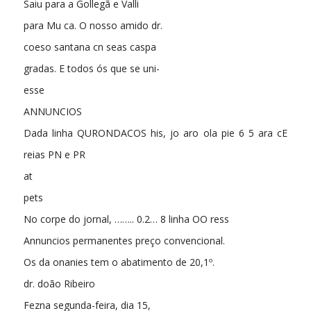
Saiu para a Gollegã e Valli
para Mu ca. O nosso amido dr.
coeso santana cn seas caspa
gradas. E todos ós que se uni-
esse
ANNUNCIOS
Dada linha QURONDACOS his, jo aro ola pie 6 5 ara cE
reias PN e PR
at
pets
No corpe do jornal, …….. 0.2… 8 linha OO ress
Annuncios permanentes preço convencional.
Os da onanies tem o abatimento de 20,1º.
dr. doão Ribeiro
Fezna segunda-feira, dia 15,