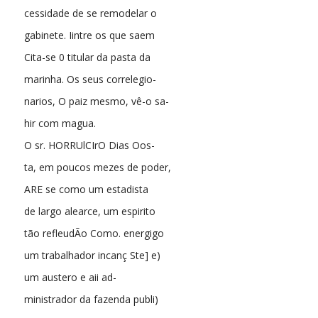
cessidade de se remodelar o
gabinete. Iintre os que saem
Cita-se 0 titular da pasta da
marinha. Os seus correlegio-
narios, O paiz mesmo, vê-o sa-
hir com magua.
O sr. HORRUlCIrO Dias Oos-
ta, em poucos mezes de poder,
ARE se como um estadista
de largo alearce, um espirito
tão refleudÃo Como. energigo
um trabalhador incanç Ste] e)
um austero e aii ad-
ministrador da fazenda publi)