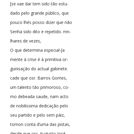
[se vae dar tem sido tão estu-
dado pelo grande público, que
pouco lhés posso dizer que não
Senha sido dito e repetido. mn-
lhares de vezes,
O que determina especial-[a
mente à crise é à primitiva or-
gunisação do actual gabinete.
cade que osr. Barros Gomes,
um talento tão primoroso, co-
mo debeada saude, nam acto
de nobilissima dedicação pelo
seu partido e pelo sem páiz,
tomon conta d’uma das pistas,
desde que osr. Augusto José