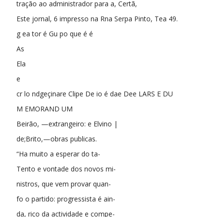
tração ao administrador para a, Certã,
Este jornal, 6 impresso na Rna Serpa Pinto, Tea 49.
g ea tor é Gu po que é é
As
Ela
e
cr lo ndgeçinare Clipe De io é dae Dee LARS E DU
M EMORAND UM
Beirão, —extrangeiro: e Elvino |
de;Brito,—obras publicas.
“Ha muito a esperar do ta-
Tento e vontade dos novos mi-
nistros, que vem provar quan-
fo o partido: progressista é ain-
da, rico da actividade e compe-