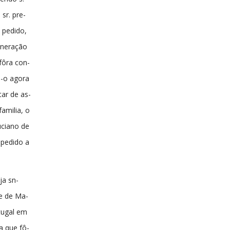
 sr. pre-
 pedido,
oneração
fôra con-
-o agora
tar de as-
amilia, o
uciano de
 pedido a
ja sn-
de de Ma-
tugal em
a que fô-