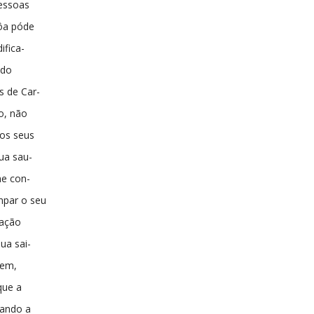
pessoas
ôa póde
ifica-
 do
s de Car-
o, não
 os seus
ua sau-
he con-
npar o seu
nação
ua sai-
uem,
que a
tando a