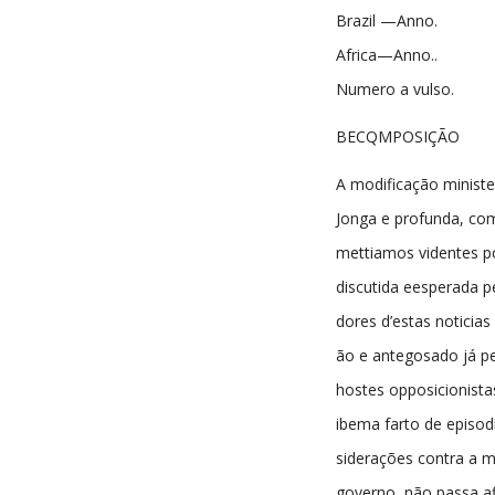
Brazil —Anno.
Africa—Anno..
Numero a vulso.
BECQMPOSIÇÃO
A modificação minister
Jonga e profunda, co
mettiamos videntes po
discutida eesperada 
dores d’estas noticias
ão e antegosado já p
hostes opposicionist
ibema farto de episod
siderações contra a 
governo, não passa a