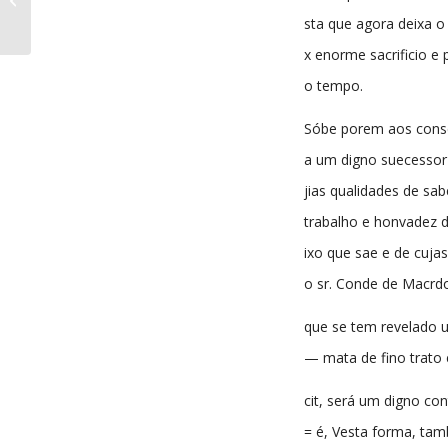
10-1897
sta que agora deixa o
x enorme sacrificio e 
o tempo.
Sóbe porem aos cons
a um digno suecessor
jias qualidades de sab
trabalho e honvadez d
ixo que sae e de cujas
o sr. Conde de Macrd
que se tem revelado u
— mata de fino trato 
cit, será um digno con
= é, Vesta forma, ta