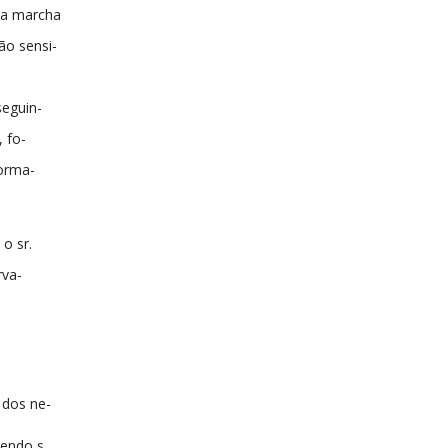
 a marcha
ão sensi-
seguin-
, fo-
orma-
o sr.
rva-
 dos ne-
Tendo s.