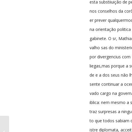
esta substiiuição de 
nos conselhos da cor
er prever qualquermod
na orientação politica
gabinete. O sr, Mathia
valho sas do ministeri
por divergencius com
liegas,mas porque a s
de e a dos seus não l
sente continuar a oce
vado cargo na gover
iblica: nem mesmo a s
traz surpresas a ning
to que todos sabiam 
Echo da Beira nº42 15-
istre diplomata, accei