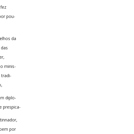
 fez
por pou-
elhos da
 das
er,
o minis-
 tradi-
o,
m diplo-
e prespica-
tinnador,
mbem por