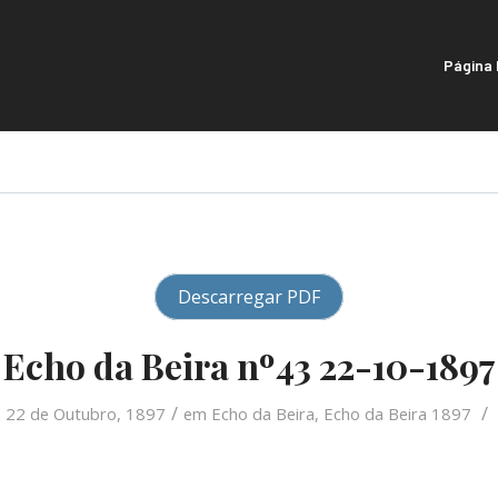
Página I
Descarregar PDF
Echo da Beira nº43 22-10-1897
/
/
22 de Outubro, 1897
em
Echo da Beira
,
Echo da Beira 1897