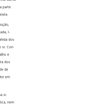
a parte
inete.
sição,
da, l-
ahida dos
 sr. Con-
alho e
sta dos
nde de
dor em
a si-
itica, nem