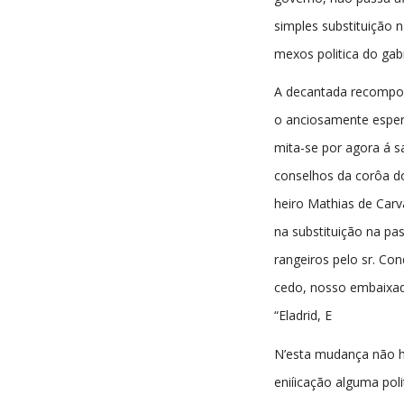
simples substituição n
mexos politica do gab
A decantada recompo
o anciosamente espera
mita-se por agora á s
conselhos da corôa do
heiro Mathias de Carv
na substituição na pa
rangeiros pelo sr. Co
cedo, nosso embaixa
“Eladrid, E
N’esta mudança não h
eniíicação alguma pol