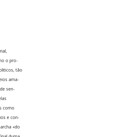
ial,
mo o pro-
liticos, tão
peios ama-
 de sen-
elas
as como
ios e con-
marcha «do
final duma