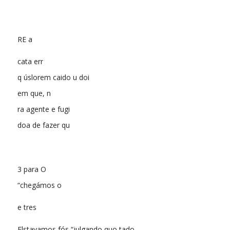
RE a
cata err
q úslorem caido u doi
em que, n
ra agente e fugi
doa de fazer qu
3 para O
“chegámos o
e tres
Elstavamos fós “julgando quo tado