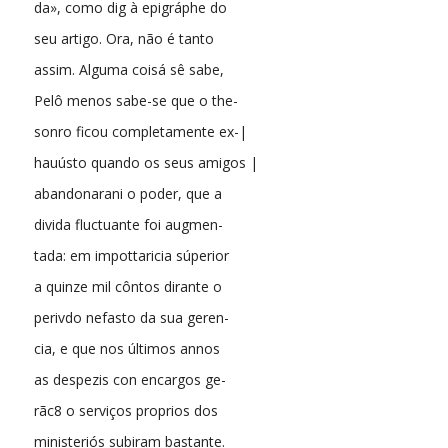
da», como dig à epigráphe do
seu artigo. Ora, não é tanto
assim. Alguma coisá sê sabe,
Pelô menos sabe-se que o the-
sonro ficou completamente ex-|
hauústo quando os seus amigos |
abandonarani o poder, que a
divida fluctuante foi augmen-
tada: em impottaricia súperior
a quinze mil côntos dirante o
perivdo nefasto da sua geren-
cia, e que nos últimos annos
as despezis con encargos ge-
rãc8 o serviços proprios dos
ministeriós subiram bastante.