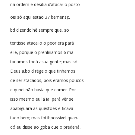
na ordem e désitia d’atacar o posto
ois só aqui estão 37 bemens);,
bd dizendolhê sempre que, so
tentisse atacalio o peor era pará
elle, porque o prenliriamos 6 ma-
tariamos todá asua gente; mas só
Deus a.bo d régeio que tinhamos
de ser stacados, pois eramos poucos
e qunei não havia que comer. Por
isso mesmo eu lá ia, pará vêr se
apabiguara as quêstões é ficava
tudo bem; mas foi ibpossivel quan-
dó eu disse ao goba que o prederiá,