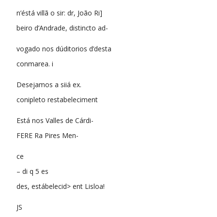
n’éstá villã o sir: dr, João Ri]
beiro d’Andrade, distincto ad-
vogado nos dúditorios d’desta
conmarea. i
Desejamos a siiá ex.
conipleto restabeleciment
Está nos Valles de Cárdi-
FERE Ra Pires Men-
ce
– di q 5 es
des, estábelecid> ent Lisloa!
JS