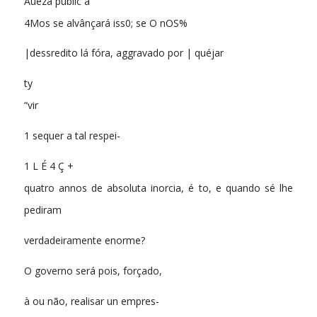
Aueza public à
4Mos se alvânçará iss0; se O nOS%
|dessredito lá fóra, aggravado por | quéjar
ty
“vir
1 sequer a tal respei-
1 L É 4 Ç +
quatro annos de absoluta inorcia, é to, e quando sé lhe
pediram
verdadeiramente enorme?
O governo será pois, forçado,
à ou não, realisar un empres-