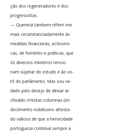
ção dos regeneradorés é dos
progressistas.
— Quereriá tambem réferir-me
mais circúnstanciadamente ás
medidas financeiras, ecônomi-
cas, de foménto e politicas, que
ós diversos ministros tencio-
nam sújeitar do estudo e ão vo-
tô do parlâmento. Mas sou ve-
dado pelo desejo de déixar àr-
chivádo m’estas columnas úm
dociimento nobilissino attesta-
do valioso de que a heroicidade
portúgueza continuá sempre a