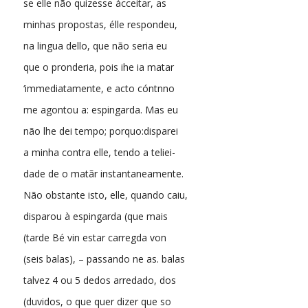
se elle não quizesse ácceitar, as
minhas propostas, élle respondeu,
na lingua dello, que não seria eu
que o pronderia, pois ihe ia matar
‘immediatamente, e acto cóntnno
me agontou a: espingarda. Mas eu
não lhe dei tempo; porquo:disparei
a minha contra elle, tendo a teliei-
dade de o matãr instantaneamente.
Não obstante isto, elle, quando caiu,
disparou à espingarda (que mais
(tarde Bé vin estar carregda von
(seis balas), – passando ne as. balas
talvez 4 ou 5 dedos arredado, dos
(duvidos, o que quer dizer que so