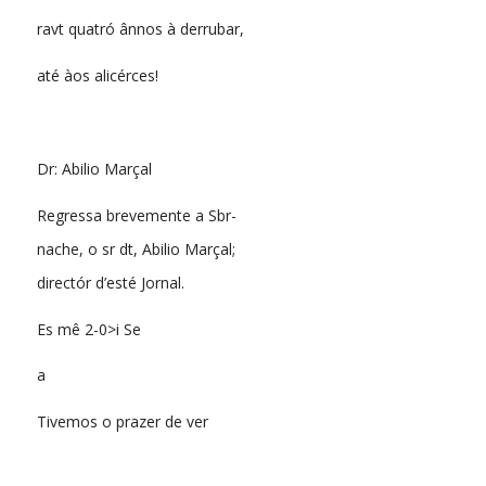
ravt quatró ânnos à derrubar,
até àos alicérces!
Dr: Abilio Marçal
Regressa brevemente a Sbr-
nache, o sr dt, Abilio Marçal;
directór d’esté Jornal.
Es mê 2-0>i Se
a
Tivemos o prazer de ver