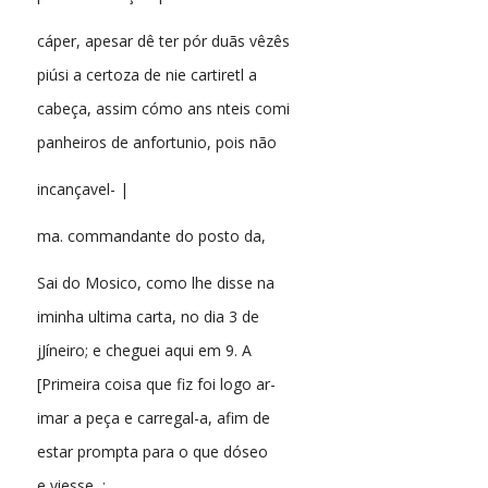
cáper, apesar dê ter pór duãs vêzês
piúsi a certoza de nie cartiretl a
cabeça, assim cómo ans nteis comi
panheiros de anfortunio, pois não
incançavel- |
ma. commandante do posto da,
Sai do Mosico, como lhe disse na
iminha ultima carta, no dia 3 de
jJíneiro; e cheguei aqui em 9. A
[Primeira coisa que fiz foi logo ar-
imar a peça e carregal-a, afim de
estar prompta para o que dóseo
e viesse, ;