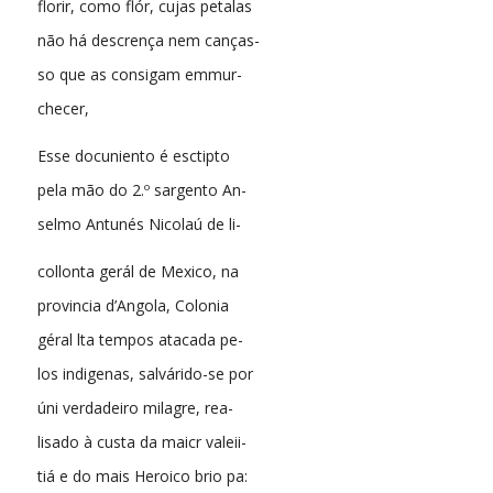
florir, como flór, cujas petalas
não há descrença nem canças-
so que as consigam emmur-
checer,
Esse docuniento é esctipto
pela mão do 2.º sargento An-
selmo Antunés Nicolaú de li-
collonta gerál de Mexico, na
provincia d’Angola, Colonia
géral lta tempos atacada pe-
los indigenas, salvárido-se por
úni verdadeiro milagre, rea-
lisado à custa da maicr valeii-
tiá e do mais Heroico brio pa: