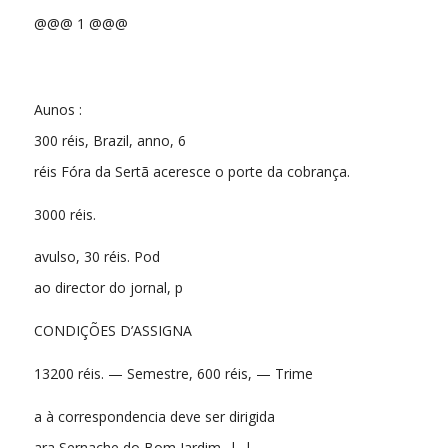
@@@ 1 @@@
Aunos :
300 réis, Brazil, anno, 6
réis Fóra da Sertã aceresce o porte da cobrança.
3000 réis.
avulso, 30 réis. Pod
ao director do jornal, p
CONDIÇÕES D’ASSIGNA
13200 réis. — Semestre, 600 réis, — Trime
a à correspondencia deve ser dirigida
ara Sernache do Bom Jardim, |. |