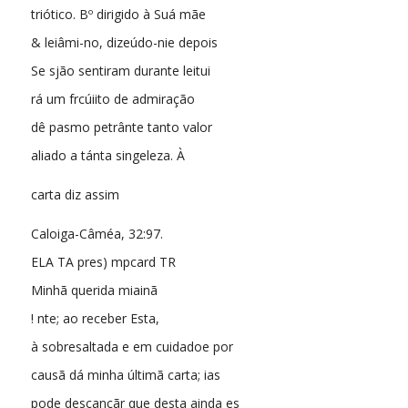
triótico. Bº dirigido à Suá mãe
& leiâmi-no, dizeúdo-nie depois
Se sjão sentiram durante leitui
rá um frcúiito de admiração
dê pasmo petrânte tanto valor
aliado a tánta singeleza. À
carta diz assim
Caloiga-Câméa, 32:97.
ELA TA pres) mpcard TR
Minhã querida miainã
! nte; ao receber Esta,
à sobresaltada e em cuidadoe por
causã dá minha últimã carta; ias
pode descançãr que desta ainda es