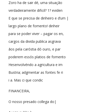
Zoro ha de sair dé, uma situação
verdadeiramente dificil? 1? eviden
E que se precisa de dinheiro e d’um |
largo plano de fomento! dinheir
para se poder viver – pagar os en,
cargos da divida publica asgrava
ãos pela caróstia dó ouro, e par
poderem essós platios de fomento
Hesenvolvéndo a agricultura e im
Bustria; adgmentar as fontes fe ri
i a. Mas ci que condic
FINANCEIRA,
O nosso presado collega do|