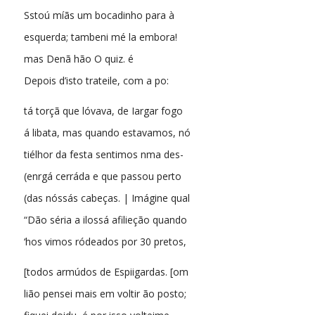
Sstoú míãs um bocadinho para à
esquerda; tambeni mé la embora!
mas Denã hão O quiz. é
Depois d’isto trateile, com a po:
tá torçã que lóvava, de Iargar fogo
á libata, mas quando estavamos, nó
tiélhor da festa sentimos nma des-
(enrgá cerráda e que passou perto
(das nóssás cabeças. | Imágine qual
“Dão séria a ilossá afilieção quando
‘hos vimos ródeados por 30 pretos,
[todos armúdos de Espiigardas. [om
lião pensei mais em voltir ão posto;