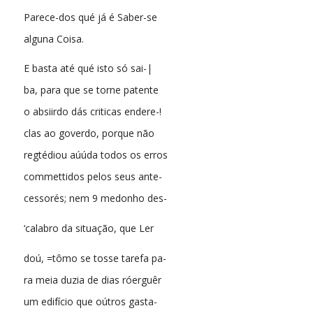
Parece-dos qué já é Saber-se
alguna Coisa.
E basta até qué isto só sai-|
ba, para que se torne patente
o absiirdo dás criticas endere-!
clas ao goverdo, porque não
regtédiou aúúda todos os erros
commettidos pelos seus ante-
cessorés; nem 9 medonho des-
‘calabro da situação, que Ler
doú, =tômo se tosse tarefa pa-
ra meia duzia de dias róerguêr
um edifício que oútros gasta-