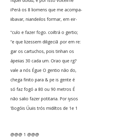
fiquei doidu, é por isso volteime
iPerá os 8 liomens que me acompa-
iibavar, niandeilos formar, em eir-
“culo e fazer fogo. coiltrá o gertio;
“e que lizessem diligeciã .por em re:
gar os cartuchos, pois tinhan os
ápeiias 30 cada um. Orao que rg?
vale a nós Égue O gentio não do,
chega finito para & pe is gente é
só faz fogó a 80 ou 90 metros É
não salio fazer potitaria. Por iysos
‘Bogóis Úuiis trós midiltos de 1e 1
@@@ 1 @@@