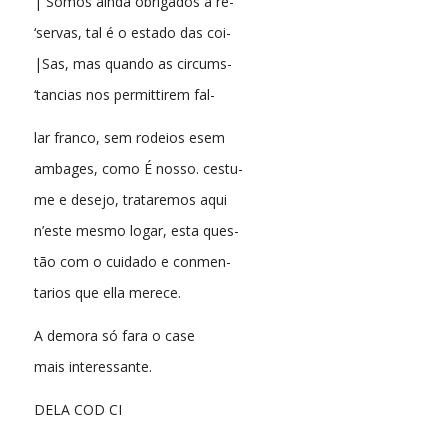
| Somos ainda obrigados a re-
‘servas, tal é o estado das coi-
|Sas, mas quando as circums-
‘tancias nos permittirem fal-
lar franco, sem rodeios esem
ambages, como É nosso. cestu-
me e desejo, trataremos aqui
n’este mesmo logar, esta ques-
tão com o cuidado e conmen-
tarios que ella merece.
A demora só fara o case
mais interessante.
DELA COD CI