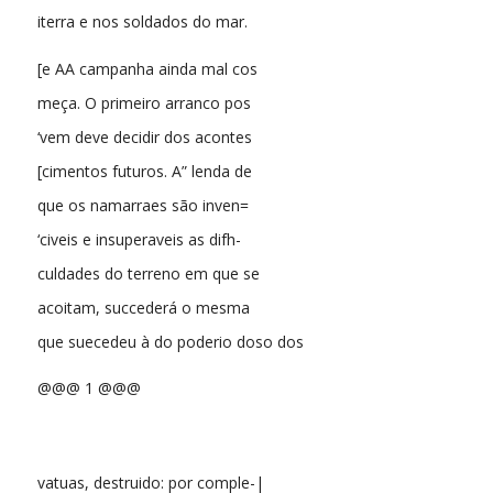
iterra e nos soldados do mar.
[e AA campanha ainda mal cos
meça. O primeiro arranco pos
‘vem deve decidir dos acontes
[cimentos futuros. A” lenda de
que os namarraes são inven=
‘civeis e insuperaveis as difh-
culdades do terreno em que se
acoitam, succederá o mesma
que suecedeu à do poderio doso dos
@@@ 1 @@@
vatuas, destruido: por comple-|