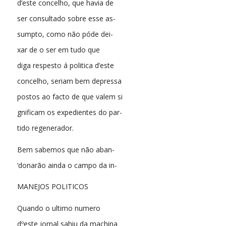
d’este concelho, que havia de
ser consultado sobre esse as-
sumpto, como não póde dei-
xar de o ser em tudo que
diga respesto á politica d’este
concelho, seriam bem depressa
postos ao facto de que valem si
gnificam os expedientes do par-
tido regenerador.
Bem sabemos que não aban-
‘donarão ainda o campo da in-
MANEJOS POLITICOS
Quando o ultimo numero
dºeste jornal sahiu da machina