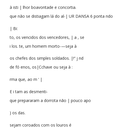
à isti | lhor boavontade e concortia.
que não se distiagam lá do al-| UR DANSA 6 ponta ndo
| Bi:
to, os vencidos dos vencedores, | a , se
i los. te, um homem morto-—seja à
os chefes dos simples soldados. |!“ j nd
de fó enos, os|Cchave ou seja à :
rma que, ao m ‘ |
E i tam as desmenti-
que prepararam a dorrota não | pouco apo
) os das.
sejam coroados com os louros é