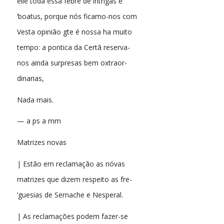
elle toda essa febre de intrigas e
‘boatus, porque nós ficamo-nos com
Vesta opinião gte é nossa ha muito
tempo: a pontica da Certã reserva-
nos ainda surpresas bem oxtraor-
dinarias,
Nada mais.
— a ps a mm
Matrizes novas
| Estão em reclamação as nóvas
matrizes que dizem respeito as fre-
‘guesias de Sernache e Nesperal.
| As reclamações podem fazer-se