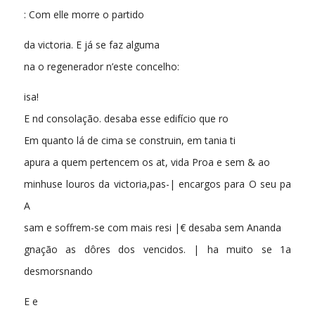
: Com elle morre o partido
da victoria. E já se faz alguma
na o regenerador n’este concelho:
isa!
E nd consolação. desaba esse edifício que ro
Em quanto lá de cima se construin, em tania ti
apura a quem pertencem os at, vida Proa e sem & ao
minhuse louros da victoria,pas-| encargos para O seu pa
A
sam e soffrem-se com mais resi |€ desaba sem Ananda
gnação as dôres dos vencidos. | ha muito se 1a
desmorsnando
E e