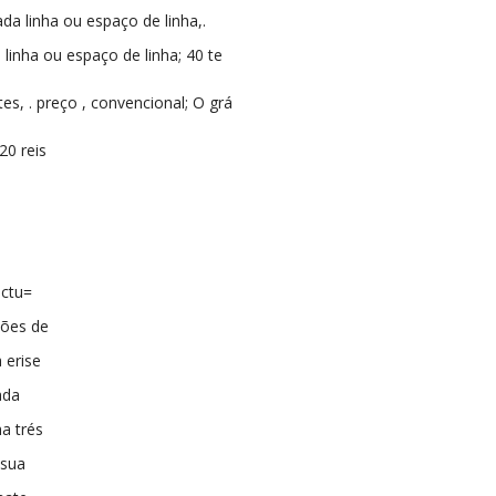
da linha ou espaço de linha,.
a linha ou espaço de linha; 40 te
s, . preço , convencional; O grá
20 reis
actu=
ções de
 erise
ada
a trés
 sua