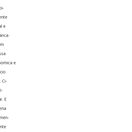
oi-
ente
l e
anca-
em
ssa
nomica e
cio
 Ci-
i-
e. E
eria
imen-
ente