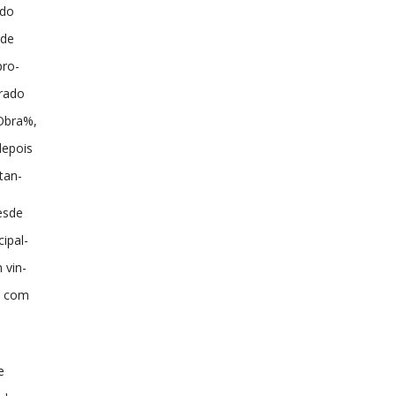
ndo
ade
pro-
prado
 Obra%,
depois
tan-
esde
cipal-
 vin-
s com
e