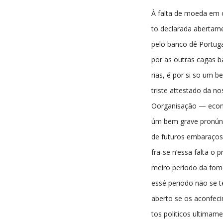
À falta de moeda em 
to declarada abertam
pelo banco dê Portuga
por as outras cagas b
rias, é por si so um b
triste attestado da no
Oorganisação — eco
úm bem grave pronún
de futuros embaraços.
fra-se n’essa falta o pr
meiro periodo da fom
essé periodo não se t
aberto se os aconfec
tos politicos ultimam