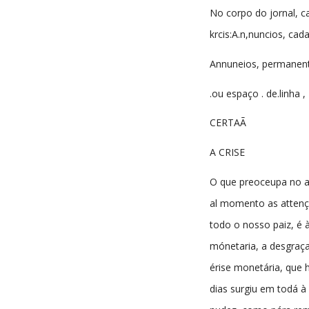
No corpo do jornal, ca
krcis:A.n,nuncios, cad
Annuneios, permanente
.ou espaço . de.linha , 
CERTAÃ
A CRISE
O que preoceupa no 
al momento as atten
todo o nosso paiz, é à
mónetaria, a desgraç
érise monetária, que h
dias surgiu em todá à