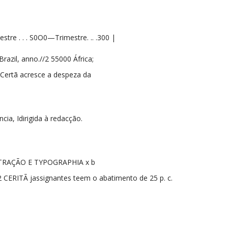
tre . . . S0O0—Trimestre. .. .300 |
razil, anno.//2 55000 África;
 Certã acresce a despeza da
ia, Idirigida à redacção.
RAÇÃO E TYPOGRAPHIA x b
2 CERITÃ jassignantes teem o abatimento de 25 p. c.
a