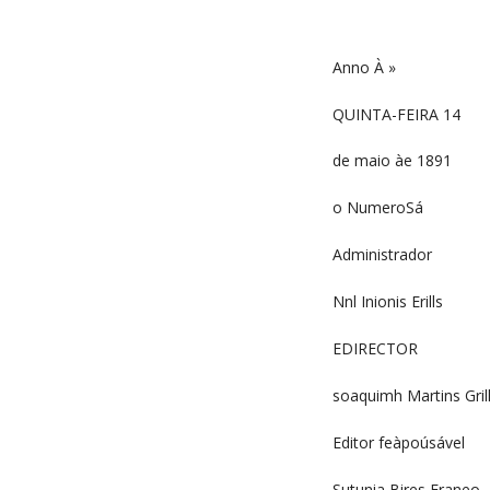
Anno À »
QUINTA-FEIRA 14
de maio àe 1891
o NumeroSá
Administrador
Nnl Inionis Erills
EDIRECTOR
soaquimh Martins Gril
Editor feàpoúsável
Sutunia Bires Franeo