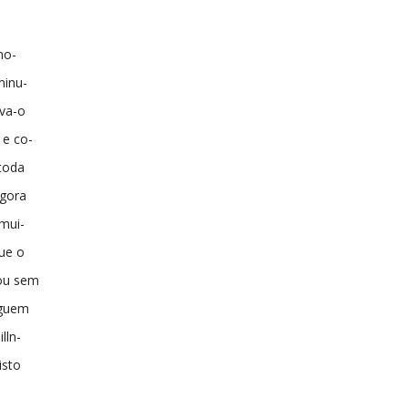
mo-
minu-
ava-o
 e co-
 toda
agora
 mui-
que o
rou sem
nguem
lln-
isto