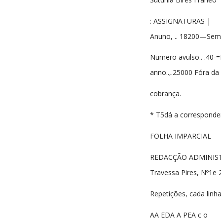
: ASSIGNATURAS |
Anuno, .. 18200—Semes
Numero avulso.. .40-=B
anno..,.25000 Fóra da
cobrança.
* T5dá a correspondenc
FOLHA IMPARCIAL
REDACÇÃO ADMINIST
Travessa Pires, Nº1e 
Repetições, cada linh
AA EDA A PEA c o