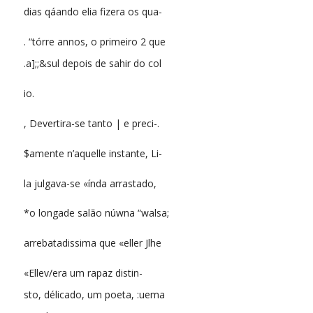
dias qáando elia fizera os qua-
. “tórre annos, o primeiro 2 que
.a];;&sul depois de sahir do col
io.
, Devertira-se tanto | e preci-.
$amente n’aquelle instante, Li-
la julgava-se «índa arrastado,
*o longade salão núwna “walsa;
arrebatadissima que «eller Jlhe
«Ellev/era um rapaz distin-
sto, délicado, um poeta, :uema