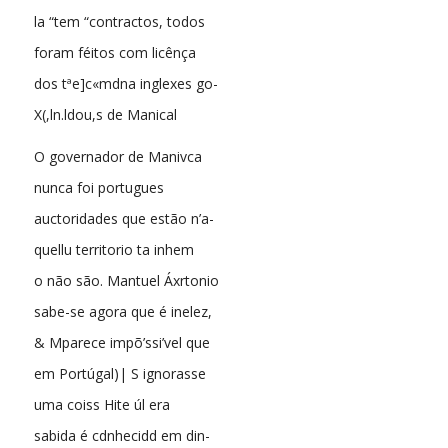
la “tem “contractos, todos
foram féitos com licênça
dos tªe]c«mdna inglexes go-
X(,ln.ldou,s de Manical
O governador de Manivca
nunca foi portugues
auctoridades que estão n’a-
quellu territorio ta inhem
o não são. Mantuel Áxrtonio
sabe-se agora que é inelez,
& Mparece impõ’ssi’vel que
em Portúgal)| S ignorasse
uma coiss Hite úl era
sabida é cdnhecidd em din-