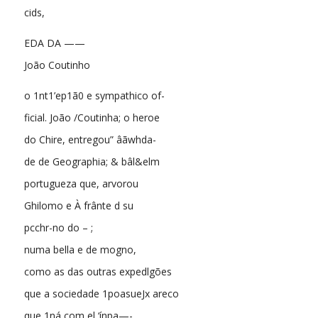
cids,
EDA DA ——
João Coutinho
o 1nt1’ep1ã0 e sympathico of-
ficial. João /Coutinha; o heroe
do Chire, entregou” âãwhda-
de de Geographia; & bâl&elm
portugueza que, arvorou
Ghilomo e À frânte d su
pcchr-no do – ;
numa bella e de mogno,
como as das outras expedlgões
que a sociedade 1poasueJx areco
que 1ná com el ‘ínpa—-