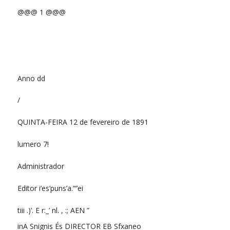
@@@ 1 @@@
Anno dd
/
QUINTA-FEIRA 12 de fevereiro de 1891
lumero 7!
Administrador
Editor i’es’puns’a.’“’ei
tiii .)’. E r:_’ nl. , :; AEN ”
inA Snignis És DIRECTOR EB Sfxaneo