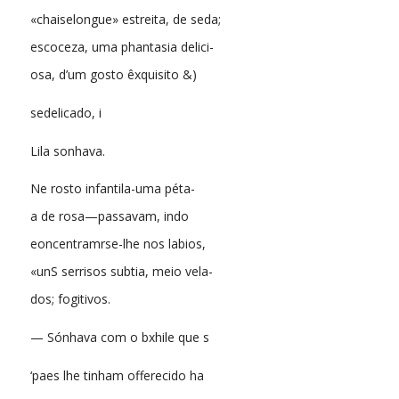
«chaiselongue» estreita, de seda;
escoceza, uma phantasia delici-
osa, d’um gosto êxquisito &)
sedelicado, i
Lila sonhava.
Ne rosto infantila-uma péta-
a de rosa—passavam, indo
eoncentramrse-lhe nos labios,
«unS serrisos subtia, meio vela-
dos; fogitivos.
— Sónhava com o bxhile que s
‘paes lhe tinham offerecido ha