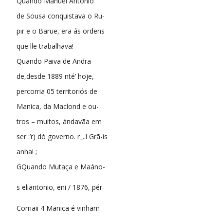
Quando Manuel Antonio
de Sousa conquistava o Ru-
pir e o Barue, era ás ordens
que lle trabalhava!
Quando Paiva de Andra-
de,desde 1889 nté’ hoje,
percorria 05 territoriós de
Manica, da Maclond e ou-
tros – muitos, ándavãa em
ser :’r) dó governo. r_..l Grã-is
anha! ;
GQuando Mutaça e Maáno-
s eliantonio, eni / 1876, pér-
Corriaii 4 Manica é vinham