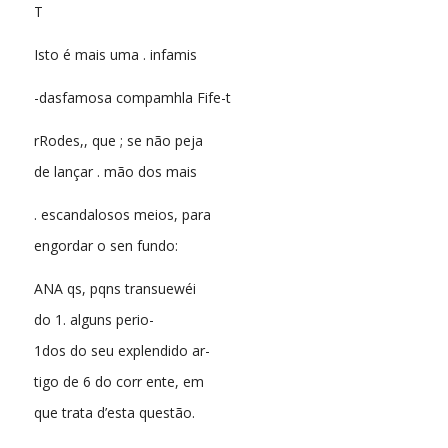
T
Isto é mais uma . infamis
-dasfamosa compamhla Fife-t
rRodes,, que ; se não peja
de lançar . mão dos mais
. escandalosos meios, para
engordar o sen fundo:
ANA qs, pqns transuewéi
do 1. alguns perio-
1dos do seu explendido ar-
tigo de 6 do corr ente, em
que trata d’esta questão.