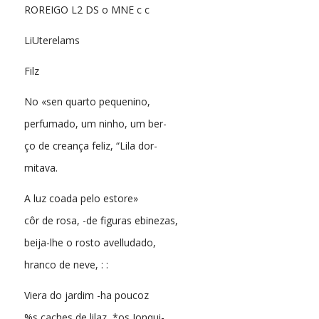
ROREIGO L2 DS o MNE c c
LiUterelams
Filz
No «sen quarto pequenino,
perfumado, um ninho, um ber-
ço de creança feliz, “Lila dor-
mitava.
A luz coada pelo estore»
côr de rosa, -de figuras ebinezas,
beija-lhe o rosto avelludado,
hranco de neve, : :
Viera do jardim -ha poucoz
%s caches de lilaz, *os Jonqui-