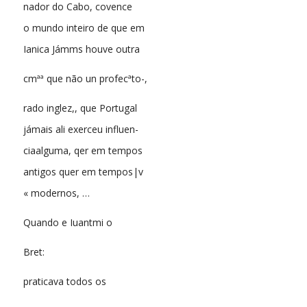
nador do Cabo, covence
o mundo inteiro de que em
Ianica Jámms houve outra
cmªª que não un profecªto-,
rado inglez,, que Portugal
jámais ali exerceu influen-
ciaalguma, qer em tempos
antigos quer em tempos|v
« modernos, …
Quando e Iuantmi o
Bret:
praticava todos os