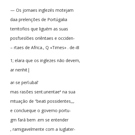
— Os jornaes inglezés motejam
daa prelenções de Portúgalia
territofios que liguém as suas
posfseslões oriêntaes e occiden-
– rtaes de Africa., Q «Times» . de-i8
1; elara que os inglezes não devem,
ar nenhit|
ar-se perl.ubal’
mas rasões sent.unentaeª na sua
mtuação de “beati possidentes,,,
e conclueque o governo portu-
gm fará bem .em se entender
, ramigavelmente com a Iuglater-