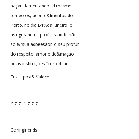
naçau, lamentando ;;d mesmo
tempo os, acônte&lmentos do
Porto. no dia B1%da júneiro, e
as:egurandu e proótestando não
só & ‘sua adbeésãob o seu profun-
do respeito; amor é de&maçao
pelas instituições “coro 4” au-
Eusta posi5l Valoce
@@@ 1 @@@
Ceiringinends