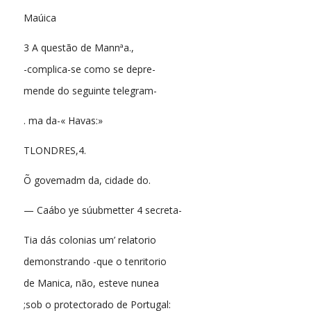
Maúica
3 A questão de Mannªa.,
-complica-se como se depre-
mende do seguinte telegram-
. ma da-« Havas:»
TLONDRES,4.
Õ govemadm da, cidade do.
— Caábo ye súubmetter 4 secreta-
Tia dás colonias um’ relatorio
demonstrando -que o tenritorio
de Manica, não, esteve nunea
;sob o protectorado de Portugal: