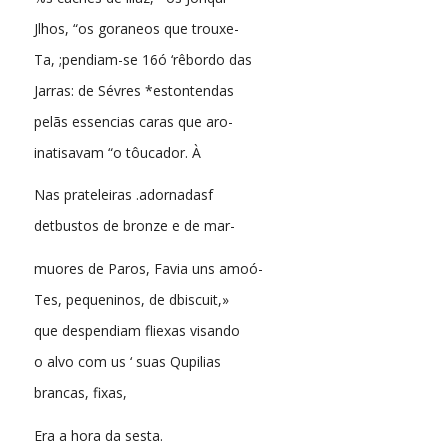
Jlhos, “os goraneos que trouxe-
Ta, ;pendiam-se 16ó ‘rêbordo das
Jarras: de Sévres *estontendas
pelãs essencias caras que aro-
inatisavam “o tôucador. À
Nas prateleiras .adornadasf
detbustos de bronze e de mar-
muores de Paros, Favia uns amoó-
Tes, pequeninos, de dbiscuit,»
que despendiam fliexas visando
o alvo com us ‘ suas Qupilias
brancas, fixas,
Era a hora da sesta.