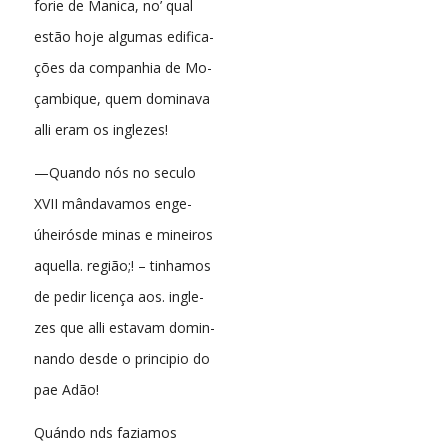
forie de Manica, no’ qual
estão hoje algumas edifica-
ções da companhia de Mo-
çambique, quem dominava
alli eram os inglezes!
—Quando nós no seculo
XVII mândavamos enge-
úheirósde minas e mineiros
aquella. região;! – tinhamos
de pedir licença aos. ingle-
zes que alli estavam domin-
nando desde o principio do
pae Adão!
Quándo nds faziamos