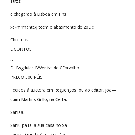
Tutts:
e chegarão à Lisboa em Hns
xq«mrrnanteq tecm o abatimento de 20Dc
Chromos
E CONTOS
g :
D, Bsgdulas BWertivs de CEarvalho
PREÇO 500 RÉIS
Fedidos á auctora em Reguengos, ou ao editor, Joa—
quim Martins Grillo, na Certã.
Sahíáa.
Sahiu palfâ. a sua casa no Sal-
gneiro, (Fundão), o:sr.dr. Alba-