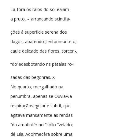
La-fóra os raios do sol eaiam
a pruto, – arrancando scintilla-
ções á superficie serena dos
dagos, abatendo Jlentameunte o;
caule delicado das flores, torcen-,
“do”edesbotando ns pétalas ro-!
sadas das begonras. X
No quarto, mergulhado na
penumbra, apenas se Ouvia%a
respiraçãosegular e subtil, que
agitava mansamente as rendas
“da amatintér no “collo “velado;
dé Lila. Adormecêra sobre uma;