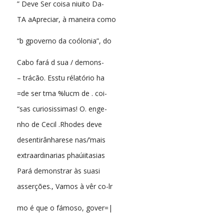
” Deve Ser coisa niuito Da-
TA aApreciar, à maneira como
“b gpoverno da coólonia”, do
Cabo fará d sua / demons-
– trácão. Esstu rélatório ha
=de ser tma %lucm de . coi-
“sas curiosissimas! O. enge-
nho de Cecil .Rhodes deve
desentirânharese nas/’mais
extraardinarias phaúiitasias
Pará demonstrar às suasi
asserções., Vamos à vêr co-lr
mo é que o fámoso, gover=|