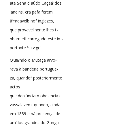
até Sena d aúdo Caçãá’ dos
landins, cra pafa ferem
ãºmdavelb nof inglezes,
que provavelinente lhes t-
nham efticarregado este im-
portante º.crv:go!
Q’u&’ndo o Mutaça arvo-
rava à bandeira portugue-
za, quando” posteriormente
actos
que deniúnciam obdiencia e
vassalazem, quando, ainda
em 1889 e ná presença. de
um’dos grandes do Gungu-