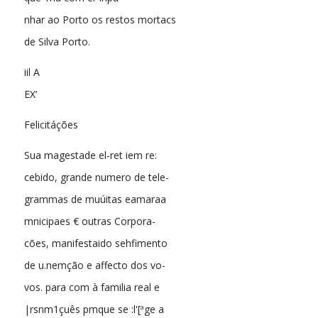
nhar ao Porto os restos mortacs
de Silva Porto.
iil A
EX’
Felicitáções
Sua magestade el-ret iem re:
cebido, grande numero de tele-
grammas de muúitas eamaraa
mnicipaes € outras Corpora-
cões, manifestaido sehfimento
de u.nemção e affecto dos vo-
vos. para com à familia real e
|rsnm1çuês pmque se :l'[ªge a