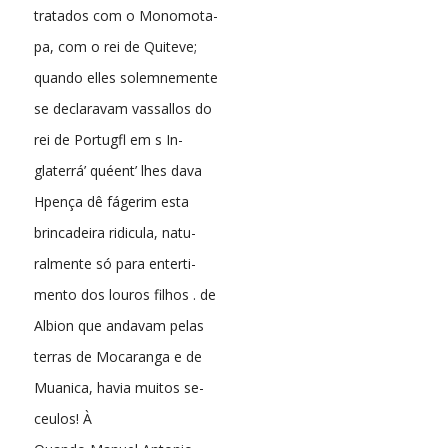
tratados com o Monomota-
pa, com o rei de Quiteve;
quando elles solemnemente
se declaravam vassallos do
rei de Portugfl em s In-
glaterrá’ quéent’ lhes dava
Hpença dê fágerim esta
brincadeira ridicula, natu-
ralmente só para enterti-
mento dos louros filhos . de
Albion que andavam pelas
terras de Mocaranga e de
Muanica, havia muitos se-
ceulos! À