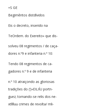
=S GE
Begimêntos distdlvidos
Eis o decreto, inserido na
TeOrdem. do Exereito» que dis-
solveu 08 regimentos / de caça-
dores n.º9 e infanteria n.º 10:
Tendo 08 regimentos de ca-
gadores n.º 9 e de infanteria
n.º 10 atraiçondo as gloriosas
tradições do (‘)»EILIÍU portn-
guez; tornando-se relis dos ne-
xtlllluu crimes de revolta/ mli-