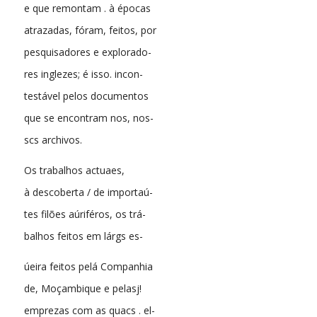
e que remontam . à épocas
atrazadas, fóram, feitos, por
pesquisadores e explorado-
res inglezes; é isso. incon-
testável pelos documentos
que se encontram nos, nos-
scs archivos.
Os trabalhos actuaes,
à descoberta / de importaú-
tes filões aúriféros, os trá-
balhos feitos em lárgs es-
úeira feitos pelá Companhia
de, Moçambique e pelasj!
emprezas com as quacs . el-