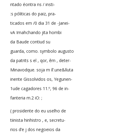
ntado éontra ns / insti-
:s póliticas do paiz, pra-
ticados em /0 dia 31 de -Janei-
vA Imahchando jita hombi
da Baude contiud su
guarda, como. symbolo augusto
da patrits s el , qor, êm , deter-
Minavodque. soja m íl’.une&líuta
inente Gissolvidos os, Yegunen-
1ude cagadores 11.º, 96 de in-
fanteria m.2 iO: ;
( prosidente do eu uselho de
tiinista hinhistro , e, secretu-
rios d’e j dos negoeios da