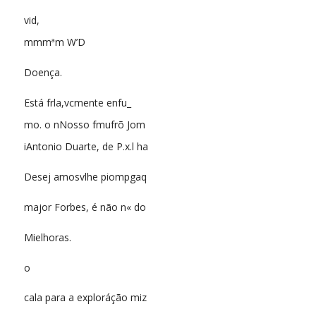
vid,
mmmªm W’D
Doença.
Está frla,vcmente enfu_
mo. o nNosso fmufrõ Jom
iAntonio Duarte, de P.x.l ha
Desej amosvlhe piompgaq
major Forbes, é não n« do
Mielhoras.
o
cala para a exploráção miz