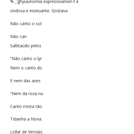
% _’ghyuiunomia expressivamen t e
ondosa e insinuante. Gostava
Não canto o sol
Não can
Saltitaúdo pelos
“Não canto o lyr
Nem o canto do
E nem das aves
“Nem da roza no
Canto n’esta tão
TIdanha a Nova.
Lollar de Verolas