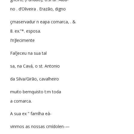
no . d’Oliveira . Erazão, digno
çmaservadur n eapa comarca, . &
8. ex.”*. esposa.
I’n]lecimente
Fal]eceu na sua tal
sa, na Cavá, o st. Antonio
da Silva/Girão, cavalheiro
muito bemquisto t:m toda
a comarca.
A sua ex ” famlha eà-
vinmos as nossas cmídolen-—