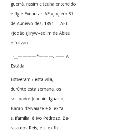
guerrá, nssim c teuha entendido
e flg é Exeuntar. AFuçoç em 31
de Auneivo des, 1891 ==AEL
«Jdoão (Jliryw’«eollm de Abieu
e folizan.
..-__————*———. —— A
Estáda
Estiveram / esta villa,
durúnte esta semana, os
srs. padre Joaquini Ighacio,
Barão d’Alvaiaze e 8. ex.”a
s. ifamília, é Ivo Pedrozo. Ba-
rata dos Reis, e s. ex fiz