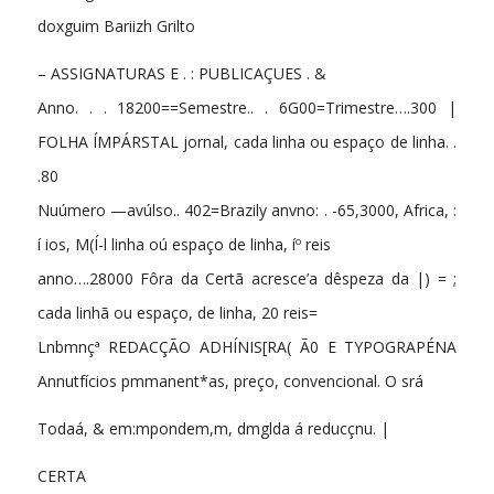
doxguim Bariizh Grilto
– ASSIGNATURAS E . : PUBLICAÇUES . &
Anno. . . 18200==Semestre.. . 6G00=Trimestre….300 |
FOLHA ÍMPÁRSTAL jornal, cada linha ou espaço de linha. .
.80
Nuúmero —avúlso.. 402=Brazily anvno: . -65,3000, Africa, :
í ios, M(Í-l linha oú espaço de linha, íº reis
anno….28000 Fôra da Certã acresce’a dêspeza da |) = ;
cada linhã ou espaço, de linha, 20 reis=
Lnbmnçª REDACÇÃO ADHÍNIS[RA( Ã0 E TYPOGRAPÉNA
Annutfícios pmmanent*as, preço, convencional. O srá
Todaá, & em:mpondem,m, dmglda á reducçnu. |
CERTA