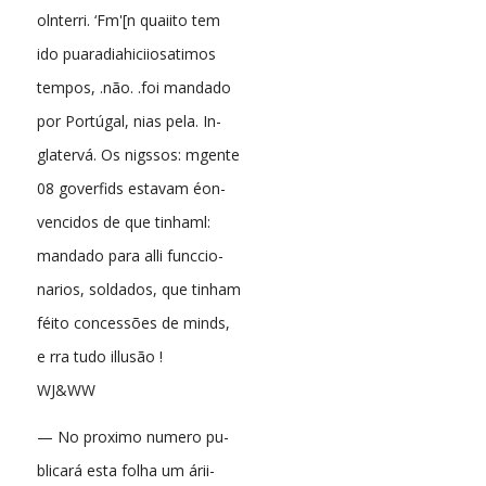
olnterri. ‘Fm'[n quaiito tem
ido puaradiahiciiosatimos
tempos, .não. .foi mandado
por Portúgal, nias pela. In-
glatervá. Os nigssos: mgente
08 goverfids estavam éon-
vencidos de que tinhaml:
mandado para alli funccio-
narios, soldados, que tinham
féito concessões de minds,
e rra tudo illusão !
WJ&WW
— No proximo numero pu-
blicará esta folha um árii-