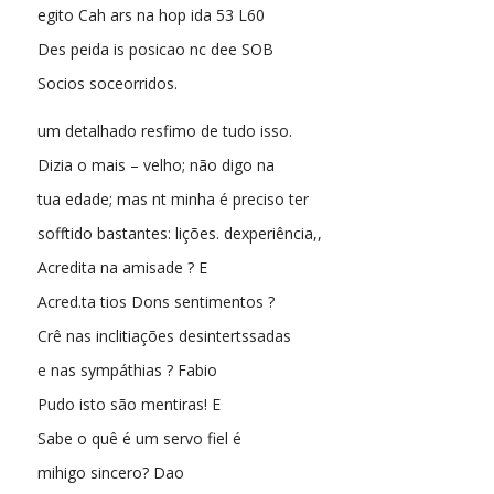
egito Cah ars na hop ida 53 L60
Des peida is posicao nc dee SOB
Socios soceorridos.
um detalhado resfimo de tudo isso.
Dizia o mais – velho; não digo na
tua edade; mas nt minha é preciso ter
sofftido bastantes: lições. dexperiência,,
Acredita na amisade ? E
Acred.ta tios Dons sentimentos ?
Crê nas inclitiações desintertssadas
e nas sympáthias ? Fabio
Pudo isto são mentiras! E
Sabe o quê é um servo fiel é
mihigo sincero? Dao