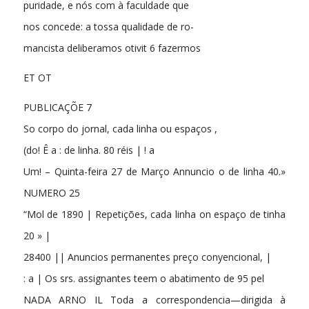
puridade, e nós com à faculdade que
nos concede: a tossa qualidade de ro-
mancista deliberamos otivit 6 fazermos
ET OT
PUBLICAÇÕE 7
So corpo do jornal, cada linha ou espaços ,
(do! Ê a : de linha. 80 réis | ! a
Um! – Quinta-feira 27 de Março Annuncio o de linha 40.»
NUMERO 25
“Mol de 1890 | Repetições, cada linha on espaço de tinha
20 » |
28400 || Anuncios permanentes preço conyencional, |
: a | Os srs. assignantes teem o abatimento de 95 pel
NADA ARNO IL Toda a correspondencia—dirigida à