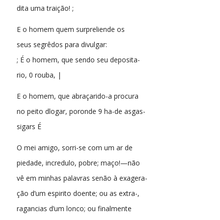
dita uma traição! ;
E o homem quem surpreliende os
seus segrêdos para divulgar:
; É o homem, que sendo seu deposita-
rio, 0 rouba, |
E o homem, que abraçarido-a procura
no peito dlogar, poronde 9 ha-de asgas-
sigars É
O mei amigo, sorri-se com um ar de
piedade, incredulo, pobre; maço!—não
vê em minhas palavras senão à exagera-
ção d’um espirito doente; ou as extra-,
ragancias d’um lonco; ou finalmente