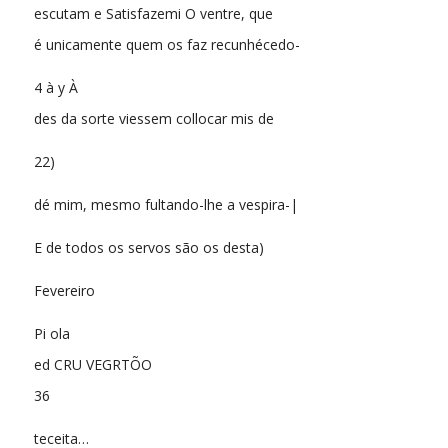
escutam e Satisfazemi O ventre, que
é unicamente quem os faz recunhécedo-
4 à y À
des da sorte viessem collocar mis de
22)
dé mim, mesmo fultando-lhe a vespira-|
E de todos os servos são os desta)
Fevereiro
Pi ola
ed CRU VEGRTÕO
36
teceita…