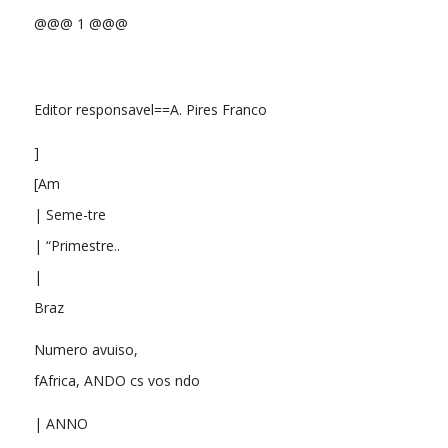
@@@ 1 @@@
Editor responsavel==A. Pires Franco
]
[Am
| Seme-tre
| “Primestre..
|
Braz
Numero avuiso,
fAfrica, ANDO cs vos ndo
| ANNO