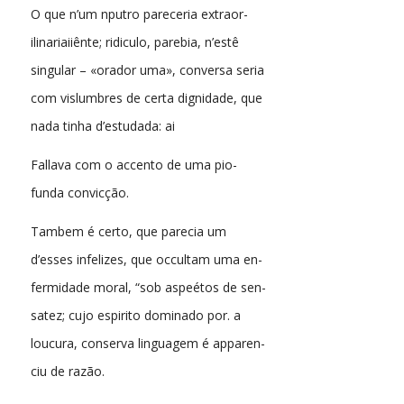
O que n’um nputro pareceria extraor-
ilinariaiiênte; ridiculo, parebia, n’estê
singular – «orador uma», conversa seria
com vislumbres de certa dignidade, que
nada tinha d’estudada: ai
Fallava com o accento de uma pio-
funda convicção.
Tambem é certo, que parecia um
d’esses infelizes, que occultam uma en-
fermidade moral, “sob aspeétos de sen-
satez; cujo espirito dominado por. a
loucura, conserva linguagem é apparen-
ciu de razão.