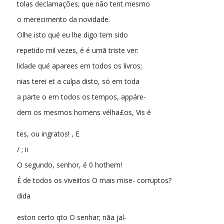
tolas declamações; que não tent mesmo
o merecimento da novidade.
Olhe isto qué eu lhe digo tem sido
repetido mil vezes, é é umã triste ver:
lidade qué aparees em todos os livros;
nias terei et a culpa disto, só em toda
a parte o em todos os tempos, appáre-
dem os mesmos homens vélha£os, Vis é
tes, ou ingratos! , E
/ ; ii
O segundo, senhor, é 0 hothem!
É de todos os viveiitos O mais mise- corruptos?
dida
eston certo qto O senhar; nãa jal-