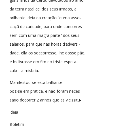
guns filhos da Certã, devotados ao amor
da terra natal ce; dos seus irmãos, a
brilhante ideia da creação “duma asso-
ciaçã de caridade, para onde concorres-
sem com uma magra parte ‘ dos seus
salarios, para que nas horas d’adversi-
dade, ella os soccorresse, lhe dosse pão,
e bs livrasse em fim do triste espeta-
culb—a misbria.
Manifestou-se esta brilhante
poz-se em pratica, e não foram neces
sario decorrer 2 annos que as vicissitu-
ideia
Boletim