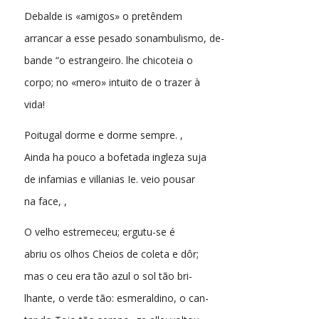
Debalde is «amigos» o pretêndem
arrancar a esse pesado sonambulismo, de-
bande “o estrangeiro. lhe chicoteia o
corpo; no «mero» intuito de o trazer à
vida!
Poitugal dorme e dorme sempre. ,
Ainda ha pouco a bofetada ingleza suja
de infamias e villanias Ie. veio pousar
na face, ,
O velho estremeceu; ergutu-se é
abriu os olhos Cheios de coleta e dôr;
mas o ceu era tão azul o sol tão bri-
lhante, o verde tão: esmeraldino, o can-