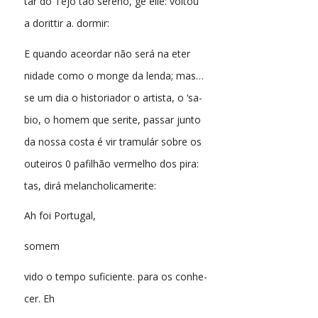
tar do Tejo tão sereno, ge elle: voltou
a dorittir a. dormir:
E quando aceordar não será na eter
nidade como o monge da lenda; mas…
se um dia o historiador o artista, o ‘sa-
bio, o homem que serite, passar junto
da nossa costa é vir tramulár sobre os
outeiros 0 pafilhão vermelho dos pira:
tas, dirá melancholicamerite:
Ah foi Portugal,
somem
vido o tempo suficiente. para os conhe-
cer. Eh