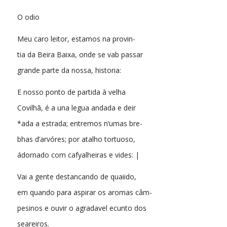
O odio
Meu caro leitor, estamos na provin-
tia da Beira Baixa, onde se vab passar
grande parte da nossa, historia:
E nosso ponto de partida à velha
Covilhã, é a una legua andada e deir
*ada a estrada; entremos n’umas bre-
bhas d’arvóres; por atalho tortuoso,
ádornado com cafyalheiras e vides: |
Vai a gente destancando de quaiido,
em quando para aspirar os aromas câm-
pesinos e ouvir o agradavel ecunto dos
seareiros.