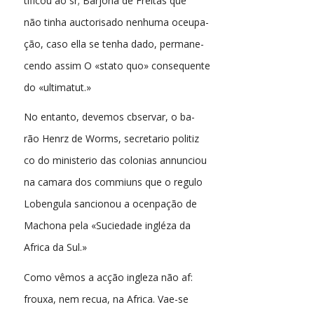
tificou ao sr; Barjona de Freitas que
não tinha auctorisado nenhuma oceupa-
ção, caso ella se tenha dado, permane-
cendo assim O «stato quo» consequente
do «ultimatut.»
No entanto, devemos cbservar, o ba-
rão Henrz de Worms, secretario politiz
co do ministerio das colonias annunciou
na camara dos commiuns que o regulo
Lobengula sancionou a ocenpação de
Machona pela «Suciedade ingléza da
Africa da Sul.»
Como vêmos a acção ingleza não af:
frouxa, nem recua, na Africa. Vae-se