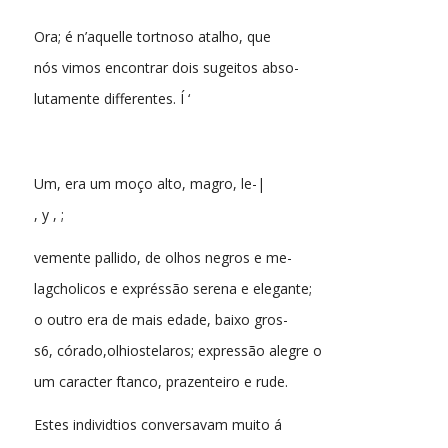
Ora; é n’aquelle tortnoso atalho, que
nós vimos encontrar dois sugeitos abso-
lutamente differentes. Í ‘
Um, era um moço alto, magro, le-|
, y , ;
vemente pallido, de olhos negros e me-
lagcholicos e expréssão serena e elegante;
o outro era de mais edade, baixo gros-
s6, córado,olhiostelaros; expressão alegre o
um caracter ftanco, prazenteiro e rude.
Estes individtios conversavam muito á