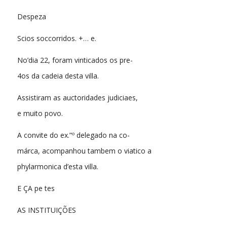
Despeza
Scios soccorridos. +… e.
No’dia 22, foram vinticados os pre-
4os da cadeia desta villa.
Assistiram as auctoridades judiciaes,
e muito povo.
A convite do ex.”º delegado na co-
márca, acompanhou tambem o viatico a
phylarmonica d’esta villa.
E ÇA pe tes
AS INSTITUIÇÕES