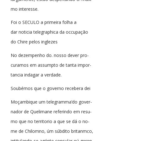
mo interesse.
Foi o SECULO a primeira folha a
dar noticia telegraphica da occupação
do Chire pelos inglezes
No dezempenho do. nosso dever pro-
curamos em assumpto de tanta impor-
tancia indagar a verdade.
Soubémos que o governo recebera dei
Moçambique um telegramma’do gover-
nador de Quelimane referindo em resu-
mo que no territorio a que se dá o no-
me de Chilomno, úm súbdito britanmco,
intitulando-se agénte consular oú geren-