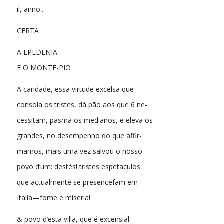
il, anno..
CERTÃ
A EPEDENIA
E O MONTE-PIO
A caridade, essa virtude excelsa que
consola os tristes, dá pão aos que 6 ne-
cessitam, pasma os medianos, e eleva os
grandes, no desempenho do que affir-
mamos, mais uma vez salvou o nosso
povo d’um: destés! tristes espetaculos
que actualmente se presencefam em
Italia—fome e miseria!
& povo d’esta villa, que é excensial-