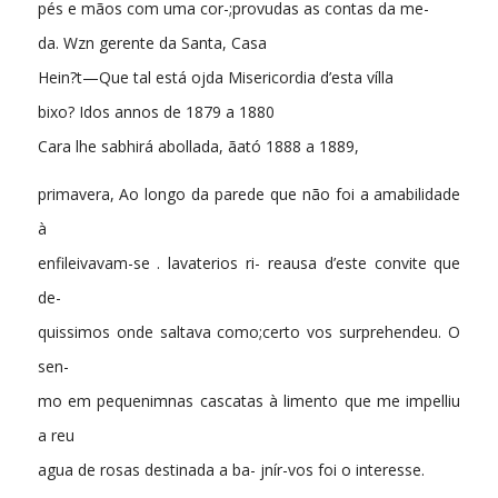
pés e mãos com uma cor-;provudas as contas da me-
da. Wzn gerente da Santa, Casa
Hein?t—Que tal está ojda Misericordia d’esta vílla
bixo? Idos annos de 1879 a 1880
Cara lhe sabhirá abollada, ãató 1888 a 1889,
primavera, Ao longo da parede que não foi a amabilidade
à
enfileivavam-se . lavaterios ri- reausa d’este convite que
de-
quissimos onde saltava como;certo vos surprehendeu. O
sen-
mo em pequenimnas cascatas à limento que me impelliu
a reu
agua de rosas destinada a ba- jnír-vos foi o interesse.