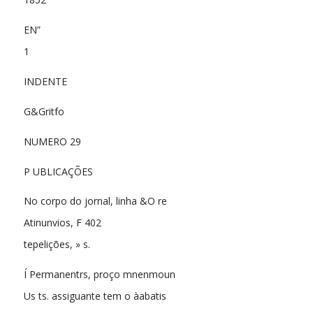
EN”
1
INDENTE
G&Gritfo
NUMERO 29
P UBLICAÇÕES
No corpo do jornal, linha &O re
Atinunvios, F 402
tepelições, » s.
Í Permanentrs, proço mnenmoun
Us ts. assiguante tem o àabatis