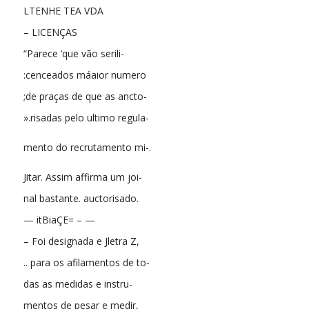
LTENHE TEA VDA
– LICENÇAS
“Parece ‘que vão serili-
:cenceados máaior numero
;de praças de que as ancto-
».risadas pelo ultimo regula-
mento do recrutamento mi-.
Jitar. Assim affirma um joi-
nal bastante. auctorisado.
— itBiaÇE= – —
– Foi designada e Jletra Z,
.. para os afilamentos de to-
das as medidas e instru-
mentos de pesar e medir,