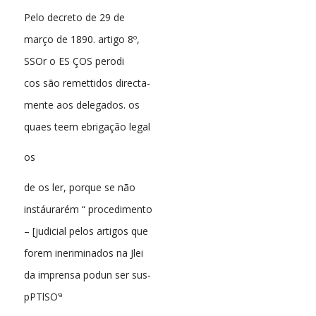
Pelo decreto de 29 de
março de 1890. artigo 8º,
SSOr o ES ÇOS perodi
cos são remettidos directa-
mente aos delegados. os
quaes teem ebrigação legal
os
de os ler, porque se não
instáurarém “ procedimento
– [judicial pelos artigos que
forem ineriminados na Jlei
da imprensa podun ser sus-
pPTlSO’ª