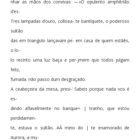
nhar as mãos dos convivas: —«O opulento amphitrião
d’es-
Tres lampadas d’ouro, colloea- te bantíquete, o poderoso
sultão
das em triangulo lançavani pe- em casa de quem estãês,
o lo-
lo recinto uma luz baça e per-jmem que todos julgam
feliz,
fumada. não passo dum desgraçado.
A ceabeçeira da mesa, presi-‘ Sabeis porque nada vos é
es-
dindo aflavelmente no banque= | tranho, que estou
perdidamen-
te, estuva o sultão. AÀ meio do | te enamorado de
Aurora, a mu-