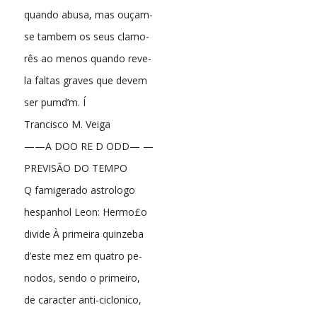
quando abusa, mas ouçam-
se tambem os seus clamo-
rês ao menos quando reve-
la faltas graves que devem
ser pumd’m. Í
Trancisco M. Veiga
——A DOO RE D ODD— —
PREVISÃO DO TEMPO
Q famigerado astrologo
hespanhol Leon: Hermo£o
divide À primeira quinzeba
d’este mez em quatro pe-
nodos, sendo o primeiro,
de caracter anti-ciclonico,