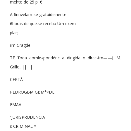
mehto de 25 p. €
A finnvelam-se gratuideinente
6hbras de que.se receba Um exem
plar;
iim Gragde
TE ‘I’oda aomle«pondénc a dirigida o dlrcc-tm——J. M.
Grillo, || ||
CERTÃ
PEDROGBM GBM*«DE
EMAA
“JURISPRUDENCIA
s CRIMINAL *