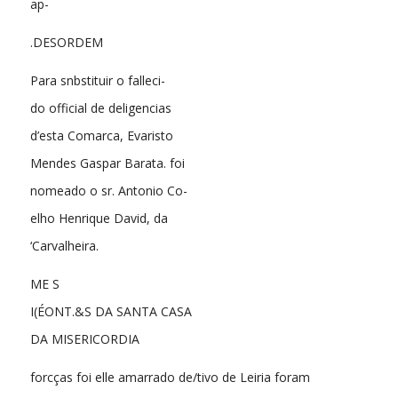
ap-
.DESORDEM
Para snbstituir o falleci-
do official de deligencias
d’esta Comarca, Evaristo
Mendes Gaspar Barata. foi
nomeado o sr. Antonio Co-
elho Henrique David, da
‘Carvalheira.
ME S
I(ÉONT.&S DA SANTA CASA
DA MISERICORDIA
forcças foi elle amarrado de/tivo de Leiria foram