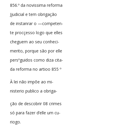
856.º da novissima reforma
Jjudicial e tem obrigação
de instanrar o —competen-
te procçesso logo que elles
cheguem ao seu conheci-
merito, porque são por elle
persºguidos como diza cita-
da reforma no artioo 855 º
À lei não impõe ao mi-
nisterio publico a obriga-
ção de descobrir 08 crimes
só para fazer d’elle um cu-
riogo.