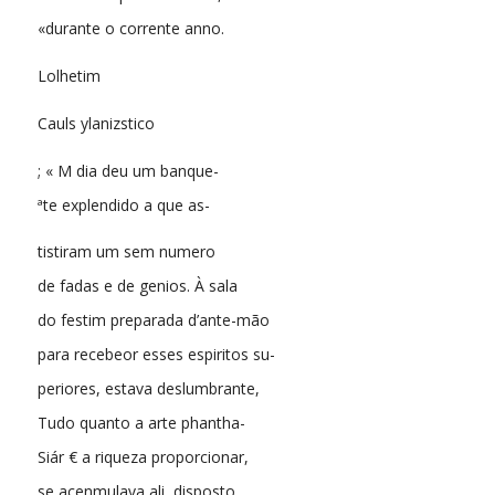
«durante o corrente anno.
Lolhetim
Cauls ylanizstico
; « M dia deu um banque-
ªte explendido a que as-
tistiram um sem numero
de fadas e de genios. À sala
do festim preparada d’ante-mão
para recebeor esses espiritos su-
periores, estava deslumbrante,
Tudo quanto a arte phantha-
Siár € a riqueza proporcionar,
se acenmulava ali, disposto