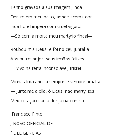
Tenho gravada a sua imagem Jlinda
Dentro em meu peito, aonde acerba dor
Inda hoje hmpera com cruel vigor…
—Só com a morte meu martyrio finda!—
Roubou-m’a Deus, e foi no ceu juntal-a
Aos outro: anjos. seus irmãos felizes…
— Vivo na terra inconsolavel, tristel—
Minha alma anceia sempre. e sempre amal-a:
— Junta.me a ella, ó Deus, não martyiizes
Meu coração que á dor já não resiste!
IFrancisco Pinto
, NOVO OFFICIAL DE
f DELIGENCIAS