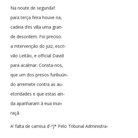
Na noute de segunda’!
para terça feira houve na,
cadeia d’es villa uma gran-
de desordem. Foi preciso:
a mtervenção do juiz, escri-
vão Leitão, e official David
para acalmar. Consta-nos,
que um dos presos furibuún-
do arremete contra as au-
etoridades e que estas ain-
da apanharam à eua inui»
raçã.
A’ falta de camisa d’-ªJ* Pelo Tribunal Administra-