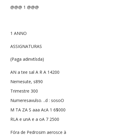
@@@ 1 @@@
1 ANNO
ASSIGNATURAS
(Paga adinvtísda)
AN a tee sal A R A 14200
Nemesute, s890
Trimestre 300
Numeresavulso. ..d : sosoO
M TA ZA S aaa AcA 1 6$000
RLA e unA e a oA 7 2500
Fóra de Pedrosim aerosce à