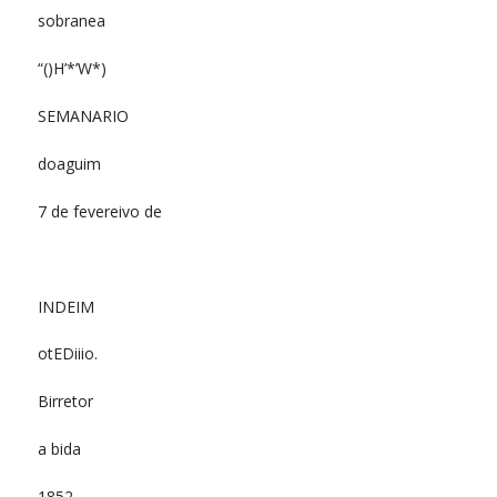
sobranea
“()H’*’W*)
SEMANARIO
doaguim
7 de fevereivo de
INDEIM
otEDiiio.
Birretor
a bida
1852