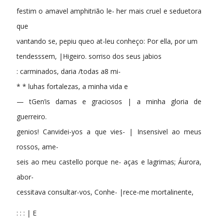
festim o amavel amphitrião le- her mais cruel e seduetora
que
vantando se, pepiu queo at-leu conheço: Por ella, por um
tendesssem, |Higeiro. sorriso dos seus jabios
: carminados, daria /todas a8 mi-
* * luhas fortalezas, a minha vida e
— tGen’is damas e graciosos | a minha gloria de
guerreiro.
genios! Canvidei-yos a que vies- | Insensivel ao meus
rossos, ame-
seis ao meu castello porque ne- aças e lagrimas; Áurora,
abor-
cessitava consultar-vos, Conhe- |rece-me mortalinente,
: : : | E