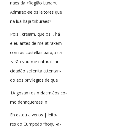
naes da «Região Lunar».
Admirão-se os leitores que
na lua haja triburaes?
Pois , creiam, que os, , há
e eu antes de me atlraxem
com as costellas para,o ca-
zarão vou-me naturalisar
cidadão sellenita attentan-
do aos privilegios de que
1Á gosam os mdacm.áos co-
mo dehnquentas. n
En estou a ver’os | leito-
res do Cumpeão “boqui-a-