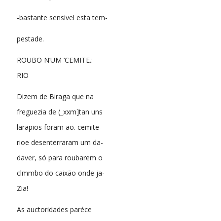
-bastante sensivel esta tem-
pestade.
ROUBO N’UM ‘CEMITE.:
RIO
Dizem de Biraga que na
freguezia de (_xxm]tan uns
larapios foram ao. cemite-
rioe desenterraram um da-
daver, só para roubarem o
clmmbo do caixão onde ja-
Zia!
As auctoridades paréce