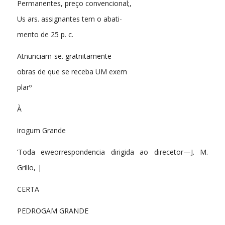
Permanentes, preço convencional;,
Us ars. assignantes tem o abati-
mento de 25 p. c.
Atnunciam-se. gratnitamente
obras de que se receba UM exem
plarº
À
irogum Grande
‘Toda eweorrespondencia dirigida ao direcetor—J. M.
Grillo, |
CERTA
PEDROGAM GRANDE