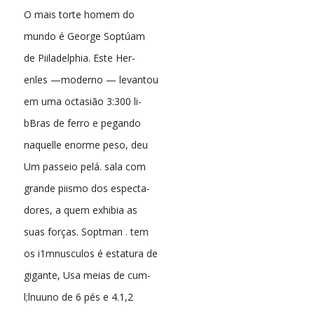
O mais torte homem do
mundo é George Soptúam
de Piiladelphia. Este Her-
enles —moderno — levantou
em uma octasião 3:300 li-
bBras de ferro e pegando
naquelle enorme peso, deu
Um passeio pelá. sala com
grande piismo dos especta-
dores, a quem exhibia as
suas forças. Soptman . tem
os i1mnusculos é estatura de
gigante, Usa meias de cum-
l;lnuuno de 6 pés e 4.1,2