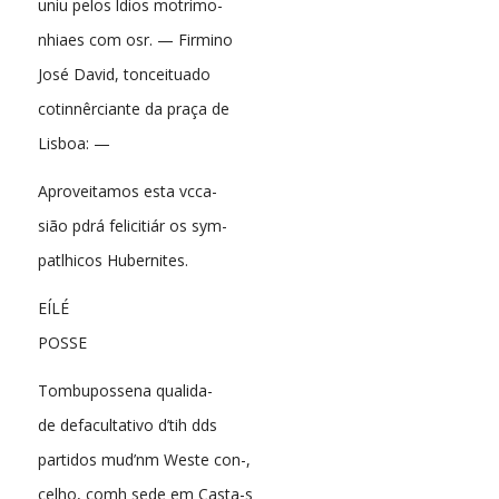
uniu pelos ldios motrimo-
nhiaes com osr. — Firmino
José David, tonceituado
cotinnêrciante da praça de
Lisboa: —
Aproveitamos esta vcca-
sião pdrá felicitiár os sym-
patlhicos Hubernites.
EÍLÉ
POSSE
Tombupossena qualida-
de defacultativo d’tih dds
partidos mud’nm Weste con-,
celho, comh sede em Casta-s