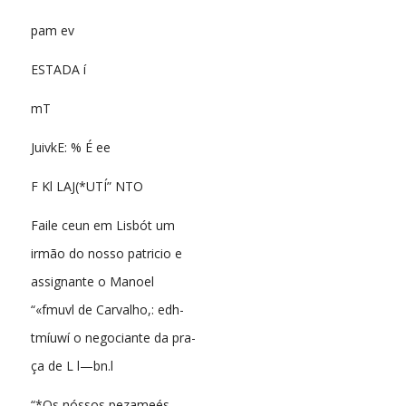
pam ev
ESTADA í
mT
JuivkE: % É ee
F Kl LAJ(*UTÍ” NTO
Faile ceun em Lisbót um
irmão do nosso patricio e
assignante o Manoel
“«fmuvl de Carvalho,: edh-
tmíuwí o negociante da pra-
ça de L l—bn.l
“*Os nóssos pezameés.