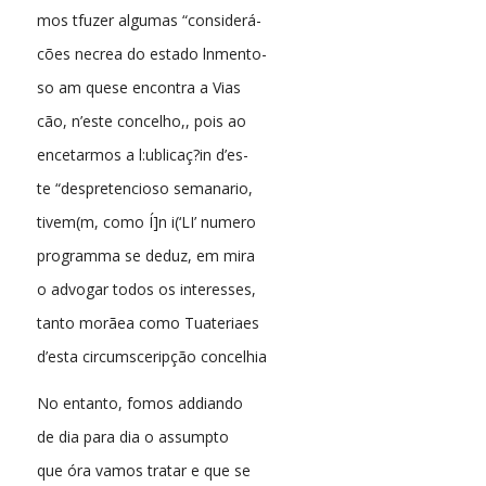
mos tfuzer algumas “considerá-
cões necrea do estado lnmento-
so am quese encontra a Vias
cão, n’este concelho,, pois ao
encetarmos a l:ublicaç?in d’es-
te “despretencioso semanario,
tivem(m, como Í]n i(‘LI’ numero
programma se deduz, em mira
o advogar todos os interesses,
tanto morãea como Tuateriaes
d’esta circumsceripção concelhia
No entanto, fomos addiando
de dia para dia o assumpto
que óra vamos tratar e que se