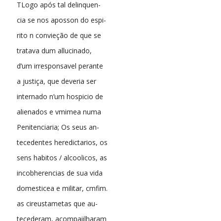
TLogo após tal delinquen-
cia se nos aposson do espi-
rito n convieção de que se
tratava dum allucinado,
d’um irresponsavel perante
a justiça, que deveria ser
internado n’um hospicio de
alienados e vmimea numa
Penitenciaria; Os seus an-
tecedentes heredictarios, os
sens habitos / alcoolicos, as
incobherencias de sua vida
domesticea e militar, cmfim.
as cireustametas que au-
tecederam, acompaiilharam