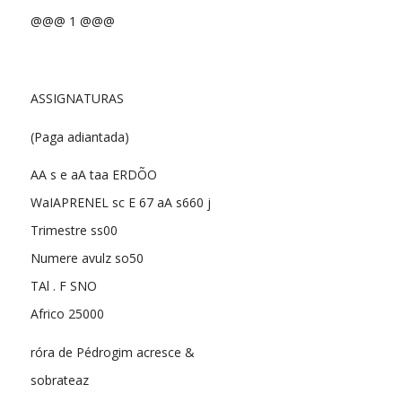
@@@ 1 @@@
ASSIGNATURAS
(Paga adiantada)
AA s e aA taa ERDÕO
WaIAPRENEL sc E 67 aA s660 j
Trimestre ss00
Numere avulz so50
TAl . F SNO
Africo 25000
róra de Pédrogim acresce &
sobrateaz