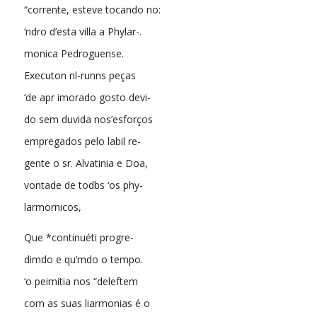
“corrente, esteve tocando no:
‘ndro d’esta villa a Phylar-.
monica Pedroguense.
Executon nl-runns peças
‘de apr imorado gosto devi-
do sem duvida nos’esforços
empregados pelo labil re-
gente o sr. Alvatinia e Doa,
vontade de todbs ‘os phy-
larmornicos,
Que *continuéti progre-
dimdo e qu’mdo o tempo.
‘o peimitia nos “deleftem
com as suas liarmonias é o