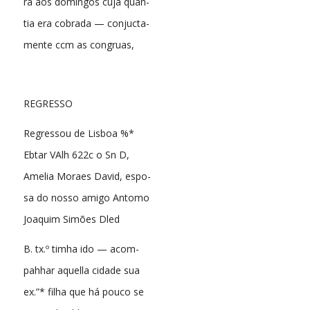
ra aos domingos cuja quan-
tia era cobrada — conjucta-
mente ccm as congruas,
REGRESSO
Regressou de Lisboa %*
Ebtar VAlh 622c o Sn D,
Amelia Moraes David, espo-
sa do nosso amigo Antomo
Joaquim Simões Dled
B. tx.º timha ido — acom-
pahhar aquella cidade sua
ex.”* filha que há pouco se