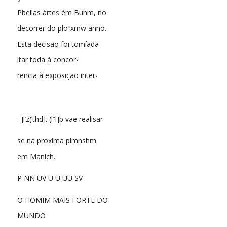
Pbellas àrtes ém Buhm, no
decorrer do ploºxmw anno.
Esta decisão foi tomíada
itar toda à concor-
rencia à exposição inter-
: ]l’z(‘thd]. (l”l]b vae realisar-
se na próxima plmnshm
em Manich.
P NN UV U U UU SV
O HOMIM MAIS FORTE DO
MUNDO