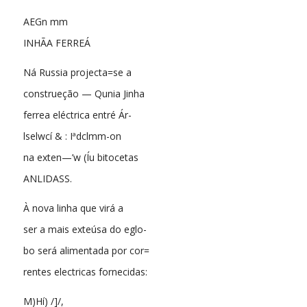
AEGn mm
INHÃA FERREÁ
Ná Russia projecta=se a
construeção — Qunia Jinha
ferrea eléctrica entré Ár-
lselwcí & : Iªdclmm-on
na exten—’w (Íu bitocetas
ANLIDASS.
À nova linha que virá a
ser a mais exteúsa do eglo-
bo será alimentada por cor=
rentes electricas fornecidas:
M)Hí) /]/,