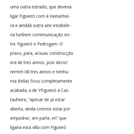
uma outra estrado, que deveria
ligar Figueiró com à Vastanhei-
ra e aindáã outra ane estabele-
ria tunbem comimunicação en-
tre Yigueiró e Pedrogam. O
praso, para, acsuas construcção
era de tres annos, pois decor:
rermm 08 tres annos e nenhu-
ma d’ellas ficou completamente
acabada; a de YFigueiró á Cas-
tauheira, “apesar de já estar
aberta, ainda cremos estar por
empedrar;. em parte; en” que
ligaria esta villa com Figueiró