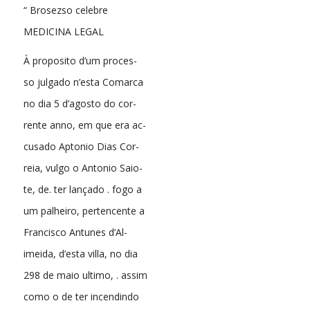
“ Brosezso celebre
MEDICINA LEGAL
À proposito d’um proces-
so julgado n’esta Comarca
no dia 5 d’agosto do cor-
rente anno, em que era ac-
cusado Aptonio Dias Cor-
reia, vulgo o Antonio Saio-
te, de. ter lançado . fogo a
um palheiro, pertencente a
Francisco Antunes d’Al-
imeida, d’esta villa, no dia
298 de maio ultimo, . assim
como o de ter incendindo