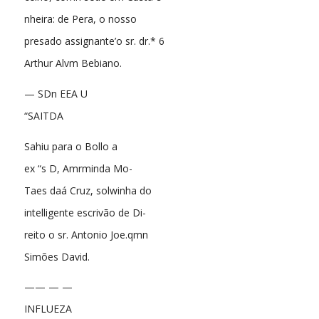
nheira: de Pera, o nosso
presado assignante’o sr. dr.* 6
Arthur Alvm Bebiano.
— SDn EEA U
“SAITDA
Sahiu para o Bollo a
ex “s D, Amrminda Mo-
Taes daá Cruz, solwinha do
intelligente escrivão de Di-
reito o sr. Antonio Joe.qmn
Simões David.
—— — —
INFLUEZA