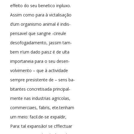
effeito do seu benetico inpluxo.
Assim como para à victalisação
d’um organismo animal é indis-
pensavel que sangne -cireule
desofogadamento, jassim tam-
bem n’um dado paisz é de ulta
importaneia para o seu desen-
volvimento – que à actividade
sempre presistente de – sens ba-
bitantes concretisada principal-
mente nas industrias agricolas,
commerciaes, fabris, ete.tenham
um meio: facil.de-se expaídir,
Para: tal expansão! se cfflectuar