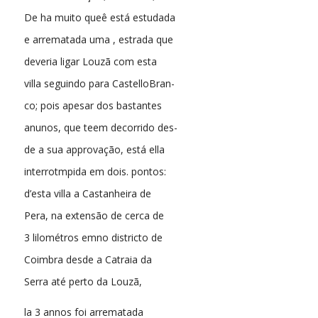
De ha muito queê está estudada
e arrematada uma , estrada que
deveria ligar Louzã com esta
villa seguindo para CastelloBran-
co; pois apesar dos bastantes
anunos, que teem decorrido des-
de a sua approvação, está ella
interrotmpida em dois. pontos:
d’esta villa a Castanheira de
Pera, na extensão de cerca de
3 lilométros emno districto de
Coimbra desde a Catraia da
Serra até perto da Louzã,
la 3 annos foi arrematada