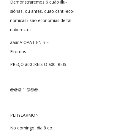
Demonstraremos 6 quão illu-
siórias, ou antes, quão canti-eco-
nomicas» são economias de tal
nabureza. :
aaanA OAAT EN n E
Elromos
PREÇO a00 :REIS O a00 :REIS
@@@ 1 @@@
PEHYLARMON
No domingo, dia 8 do