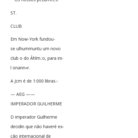
ST.
CLUB
Em Now-York fundou-
se ulhummuntu um novo
club o do Ãhlm.:o, para ini-
l onann»r.
A Jcm é de 1:000 libras-:
— AEG ——
IMPERADOR GUILHERME
D imperador Guilherme
decidin que não haveré ex-
ção internacional de