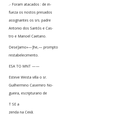
.- Foram atacados : de in-
fueza os nostos presados
assignantes os srs. padre
Antonio dos Santós e Cas-
tro e Manoel Caetano.
Dese]amo»—]he,— prompto
restabelecimento.
ESA TO MNT ——
Esteve Westa villa o sr.
Guilhermino Casemiro No-
gueira, escripturario de
T SE a
zenda na Ceiiã.