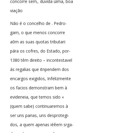
concorre sem,. duvida úima, boa
viação
Não é o concelho de . Pedro-
gam, o que menos concorre
a0m as suas quotas tributari:
pára os cofres, do Estado, por-
1380 têm direito – incontestavel
ás regalias que itnpendem dos
encargos exigidos, Infelizmente
os facios demonstram bem à
evideneia, que temos sido «
(quem sabe) continuaremos à
ser uns parias, uns desprotegi-
dos, a quem apenas iéêem srga-