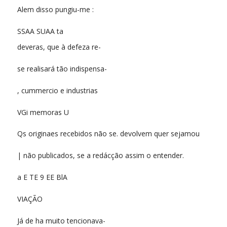
Alem disso pungiu-me :
SSAA SUAA ta
deveras, que à defeza re-
se realisará tão indispensa-
, cummercio e industrias
VGi memoras U
Qs originaes recebidos não se. devolvem quer sejamou
| não publicados, se a redácção assim o entender.
a E TE 9 EE BlA
VIAÇÃO
Já de ha muito tencionava-