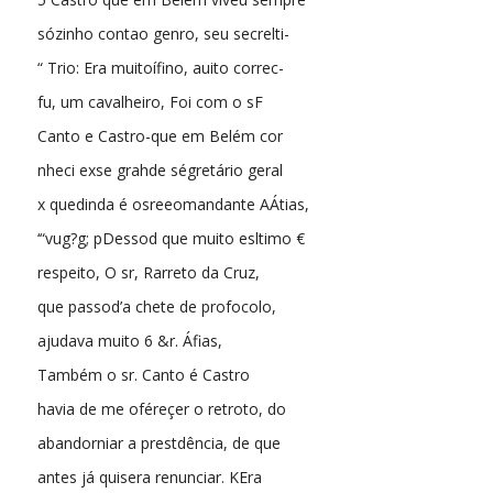
sózinho contao genro, seu secrelti-
“ Trio: Era muitoífino, auito correc-
fu, um cavalheiro, Foi com o sF
Canto e Castro-que em Belém cor
nheci exse grahde ségretário geral
x quedinda é osreeomandante AÁtias,
‘“vug?g; pDessod que muito esltimo €
respeito, O sr, Rarreto da Cruz,
que passod’a chete de profocolo,
ajudava muito 6 &r. Áfias,
Também o sr. Canto é Castro
havia de me oféreçer o retroto, do
abandorniar a prestdência, de que
antes já quisera renunciar. KEra