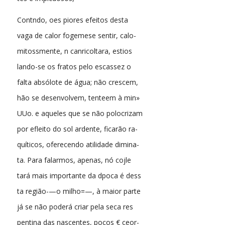
Contndo, oes piores efeitos desta
vaga de calor fogemese sentir, calo-
mitossmente, n canricoltara, estios
lando-se os fratos pelo escassez o
falta absólote de água; não crescem,
hão se desenvolvem, tenteem à min»
UUo. e aqueles que se não polocrizam
por efleito do sol ardente, ficarão ra-
quíticos, oferecendo atilidade dimina-
ta. Para falarmos, apenas, nó cojle
tará mais importante da dpoca é dess
ta região-—o milho=—, à maior parte
já se não poderá criar pela seca res
pentina das nascentes, poços € ceor-