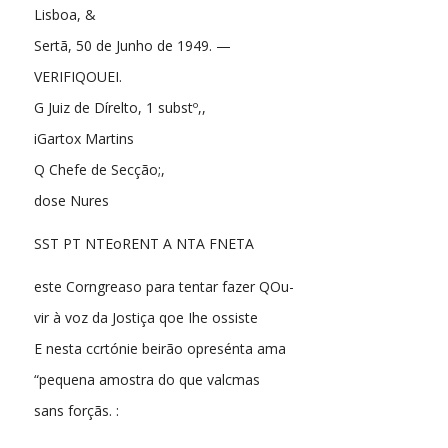
Lisboa, &
Sertã, 50 de Junho de 1949. —
VERIFIQOUEI.
G Juiz de Dírelto, 1 substº,,
iGartox Martins
Q Chefe de Secção;,
dose Nures
SST PT NTEoRENT A NTA FNETA
este Corngreaso para tentar fazer QOu-
vir à voz da Jostiça qoe Ihe ossiste
E nesta ccrtónie beirão opresénta ama
“pequena amostra do que valcmas
sans forçãs. :