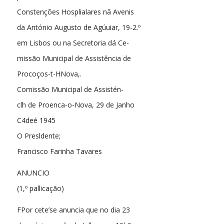
Constenções Hosplialares nã Avenis
da António Augusto de Agúuiar, 19-2.º
em Lisbos ou na Secretoria dá Ce-
missão Municipal de Assistência de
Procoços-t-HNova,.
Comissão Municipal de Assistén-
clh de Proenca-o-Nova, 29 de Janho
C4deé 1945
O Presldente;
Francisco Farinha Tavares
ANUNCIO
(1,º pallicação)
FPor cete’se anuncia que no dia 23