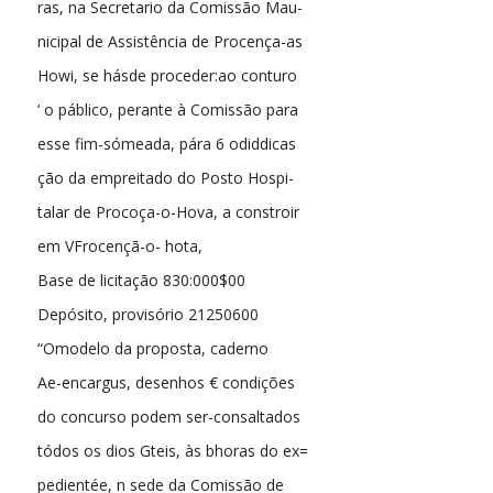
ras, na Secretario da Comissão Mau-
nicipal de Assistência de Procença-as
Howi, se hásde proceder:ao conturo
‘ o páblico, perante à Comissão para
esse fim-sómeada, pára 6 odiddicas
ção da empreitado do Posto Hospi-
talar de Procoça-o-Hova, a constroir
em VFrocençã-o- hota,
Base de licitação 830:000$00
Depósito, provisório 21250600
“Omodelo da proposta, caderno
Ae-encargus, desenhos € condições
do concurso podem ser-consaltados
tódos os dios Gteis, às bhoras do ex=
pedientée, n sede da Comissão de