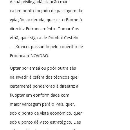
A suá privilegiadá silaação mar-
ca um ponto forçado de passagem da
vpiação. acclerada, quer esto Efome à
directriz Entroncaménto- Tomar-Cos
vilhã, qaer siga a de Pombal-Cestelo
— Kranco, passando pelo coneelho de
Froença-a-NOVDAO.
Optar por amaá ou poór ouitra sês
ria Invadir à csfera dos técnicos que
certamenté ponderorão à direetriz à
fi0optar em eonformidade com
maior vantagem pará o País, quer.
sob o ponto de vlsta económico, quer
sob 6 ponto dê visto estratégico, Des