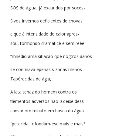
SOS de ágiua, já exauridos por soces-
Sivos Invernos deficientes de chovas
c que à intensidade do calor apres-
sou, tormondo dramáticê e sem reêe-
“mnédio ama sitiação qoe nogtros áanos
se confinava epenas s zonas menos
Tapórecidas de ágia,
A lata tenaz do homem contra os
tlementos adversos não 0 deixe dess
cansar om minuto em basca da água
fpetecida : ofondám-ese mais e mais*