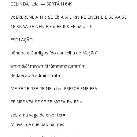
CELINDA, Lda. — SERTÃ H 649
VoERERENE A H c SE Eb A A E RN RE ENEN E E SE AA SE
1E SNAA EE NEN E E d EE R S EE aA a s R
ESOLAÇÃO:
nôndoa e Gardigos [do concelha de Mação)
wmm&â*mwwmª;i*àmmmmiummªm
Redaeção 6 adminlstratã
ME EE 2E REE RE NE a tee ESESCE ENE EEA
EE NEE VEA SE SE EE MGEA EN EE a
sob ama vaga de enlor ter=
M rível, de que não há mes