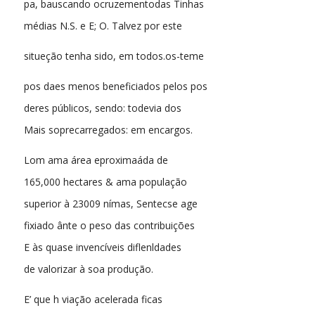
pa, bauscando ocruzementodas Tinhas
médias N.S. e E; O. Talvez por este
situeção tenha sido, em todos.os-teme
pos daes menos beneficiados pelos pos
deres públicos, sendo: todevia dos
Mais soprecarregados: em encargos.
Lom ama área eproximaáda de
165,000 hectares & ama população
superior à 23009 nímas, Sentecse age
fixiado ânte o peso das contribuições
E às quase invencíveis diflenldades
de valorizar à soa produção.
E’ que h viação acelerada ficas