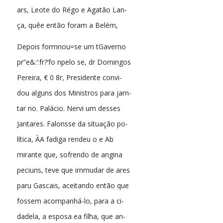
ars, Leote do Régo e Agatão Lan-
ça, quêe então foram a Belém,
Depois formnou=se um tGaverno
pr”e&:’:fr?’fo npelo se, dr Domingos
Pereira, € 0 8r, Presidente convi-
dou alguns dos Ministros para jarn-
tar no. Palácio. Nervi um desses
Jantares. Falonsse da situação po-
lítica, ÀA fadiga rendeu o e Ab
mirante que, sofrendo de angina
peciuris, teve que irnmudar de ares
paru Gascais, aceitando então que
fossem acompanhá-lo, para a ci-
dadela, a esposa ea filha, que an-