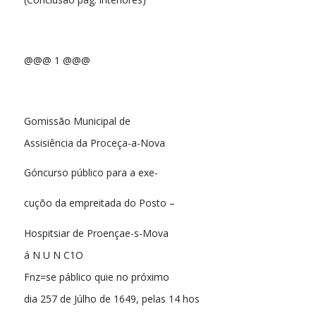
@@@ 1 @@@
Gomissão Municipal de
Assisiência da Proceça-a-Nova
Góncurso público para a exe-
cuçõo da empreitada do Posto –
Hospitsiar de Proençae-s-Mova
á N U N C1O
Fnz=se páblico quie no próximo
dia 257 de Júlho de 1649, pelas 14 hos