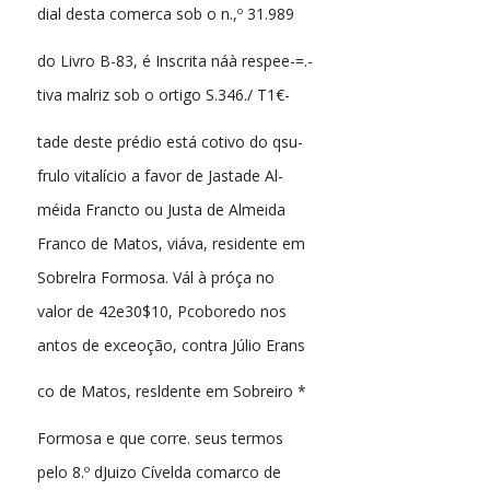
dial desta comerca sob o n.,º 31.989
do Livro B-83, é Inscrita náà respee-=.-
tiva malriz sob o ortigo S.346./ T1€-
tade deste prédio está cotivo do qsu-
frulo vitalício a favor de Jastade Al-
méida Francto ou Justa de Almeida
Franco de Matos, viáva, residente em
Sobrelra Formosa. Vál à próça no
valor de 42e30$10, Pcoboredo nos
antos de exceoção, contra Júlio Erans
co de Matos, resldente em Sobreiro *
Formosa e que corre. seus termos
pelo 8.º dJuizo Cívelda comarco de