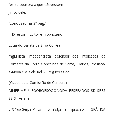
fes se opusera a que eStivessem
Jirnto dele,
(Eonclusão na’ S? pág,)
I- Direstor – Editor e Froprictário
Eduardo Barata da Sliva Corrêa
mgíuíiílsta.’ mdepandíáta. defensor dos Intoiêsces da
Comarca da Sortá Goncelhos de Sertã, Olairos, Prosnça-
a-Nova e Vila-de Rel; « Freguesias de
(Yisado pela Comissão de Censura)
MNEE ME * EOOROESOOONODA EESEEADOS SD SEES
SS Si rAii am
u;%ªªuà Serpa Pinto — Blmªs!çãn e imprssião: — GRÁFICA