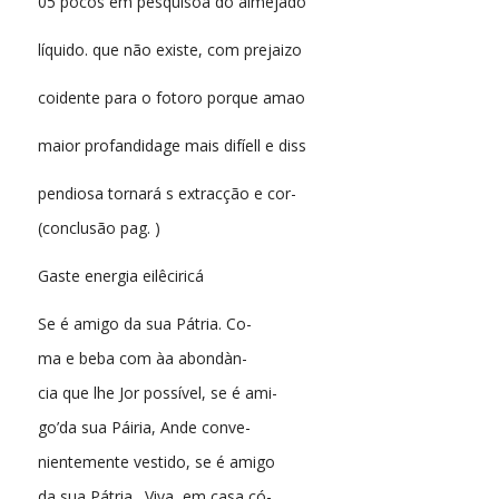
05 pocos em pesquisoa do almejado
líquido. que não existe, com prejaizo
coidente para o fotoro porque amao
maior profandidage mais difíell e diss
pendiosa tornará s extracção e cor-
(conclusão pag. )
Gaste energia eilêciricá
Se é amigo da sua Pátria. Co-
ma e beba com àa abondàn-
cia que lhe Jor possível, se é ami-
go’da sua Páiria, Ande conve-
nientemente vestido, se é amigo
da sua Pátria., Viva, em casa có-