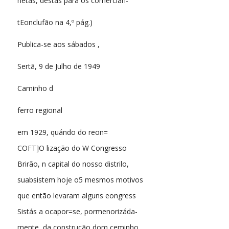
netas, destas para os comercian-
tEonclufão na 4,º pág.)
Publica-se aos sábados ,
Sertã, 9 de Julho de 1949
Caminho d
ferro regional
em 1929, quándo do reon=
COFT]O lização do W Congresso
Brirão, n capital do nosso distrilo,
suabsistem hoje o5 mesmos motivos
que então levaram alguns eongress
Sistás a ocapor=se, pormenorizáda-
mente, da construção dom ceminho