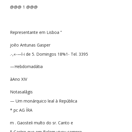
@@@ 1 @@@
Representante em Lisboa ”
joêo Antunas Gasper
.-,«-—l-i de 5. Domingos 18%1- Tel. 3395
—Hebdomadátia
àAno XIV
Notasalâgis
— Um monárquico leal à República
* pc AG ÍRA
m . Gaosteíi multo do sr. Canto e
5 Castro que em Belem viveu sempre