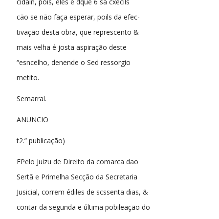
cidain, póis, eles e dque 6 sa cxecils
cão se não faça esperar, poils da efec-
tivação desta obra, que represcento &
mais velha é josta aspiração deste
“esncelho, denende o Sed ressorgio
metito.
Semarral.
ANUNCIO
t2.” publicação)
FPelo Juizu de Direito da comarca dao
Sertã e Primelha Secção da Secretaria
Jusicial, correm édiles de scssenta dias, &
contar da segunda e última pobileação do