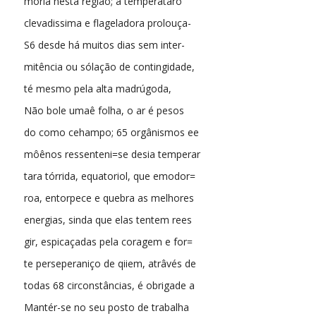
mória nésta reglão; à temperataro
clevadissima e flageladora prolouça-
S6 desde há muitos dias sem inter-
mitência ou sólação de contingidade,
té mesmo pela alta madrúgoda,
Não bole umaê folha, o ar é pesos
do como cehampo; 65 orgânismos ee
môênos ressenteni=se desia temperar
tara tórrida, equatoriol, que emodor=
roa, entorpece e quebra as melhores
energias, sinda que elas tentem rees
gir, espicaçadas pela coragem e for=
te perseperaniço de qiiem, atrâvés de
todas 68 circonstâncias, é obrigade a
Mantér-se no seu posto de trabalha