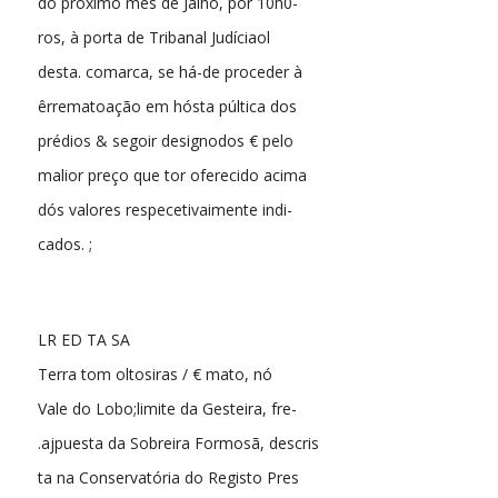
do próximo mês de Jalho, por 10h0-
ros, à porta de Tribanal Judíciaol
desta. comarca, se há-de proceder à
êrrematoação em hósta púltica dos
prédios & segoir designodos € pelo
malior preço que tor oferecido acima
dós valores respecetivaimente indi-
cados. ;
LR ED TA SA
Terra tom oltosiras / € mato, nó
Vale do Lobo;limite da Gesteira, fre-
.ajpuesta da Sobreira Formosã, descris
ta na Conservatória do Registo Pres