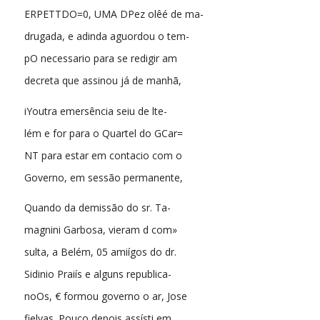
ERPETTDO=0, UMA DPez olêé de ma-
drugada, e adinda aguordou o tem-
pO necessario para se redigir am
decreta que assinou já de manhã,
iYoutra emersência seiu de lte-
lém e for para o Quartel do GCar=
NT para estar em contacio com o
Governo, em sessão permanente,
Quando da demissão do sr. Ta-
magnini Garbosa, vieram d com»
sulta, a Belém, 05 amiígos do dr.
Sidinio Praiís e alguns republica-
noOs, € formou governo o ar, Jose
fielvas. Pouco depois assísti em