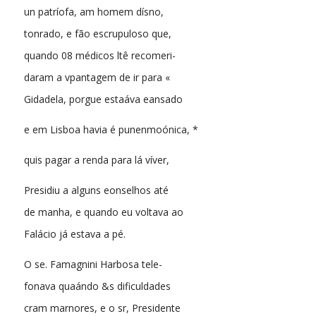
un patríofa, am homem dísno,
tonrado, e fão escrupuloso que,
quando 08 médicos ltê recomeri-
daram a vpantagem de ir para «
Gidadela, porgue estaáva eansado
e em Lisboa havia é punenmoónica, *
quis pagar a renda para lá víver,
Presidiu a alguns eonselhos até
de manha, e quando eu voltava ao
Falácio já estava a pé.
O se. Famagnini Harbosa tele-
fonava quaándo &s dificuldades
cram marnores, e o sr, Presidente