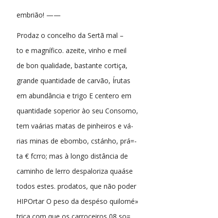
embrião! ——
Prodaz o concelho da Sertã mal –
to e magnífico. azeite, vinho e meil
de bon qualidade, bastante cortiça,
grande quantidade de carvão, Írutas
em abundância e trigo E centero em
quantidade soperior ào seu Consomo,
tem vaárias matas de pinheiros e vá-
rias minas de ebombo, cstánho, prá=-
ta € fcrro; mas à longo distância de
caminho de lerro despaloriza quaáse
todos estes. prodatos, que não poder
HIPOrtar O peso da despéso quilomé»
trica com que os carroceiros 08 so=