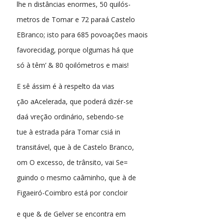
lhe n distâncias enormes, 50 quilós-
metros de Tomar e 72 paraá Castelo
EBranco; isto para 685 povoações maois
favorecidag, porque olgumas há que
só à têm’ & 80 qoilómetros e mais!
E sê ássim é à respelto da vias
ção aAcelerada, que poderá dizér-se
daá vreção ordinário, sebendo-se
tue à estrada pára Tomar csiá in
transitável, que à de Castelo Branco,
om O excesso, de trânsito, vai Se=
guindo o mesmo caâminho, que à de
Figaeiró-Coimbro está por concloir
e que & de Gelver se encontra em