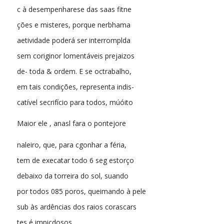
c à desempenharese das saas fitne
ções e misteres, porque nerbhama
aetividade poderá ser interromplda
sem coriginor lomentáveis prejaizos
de- toda & ordem. E se octrabalho,
em tais condições, representa indis-
catível secrifício para todos, múóito
Maior ele , anasl fara o pontejore
naleiro, que, para cgonhar a féria,
tem de execatar todo 6 seg estorço
debaixo da torreira do sol, suando
por todos 085 poros, queimando à pele
sub às ardências dos raios corascars
tes é impicdosos,