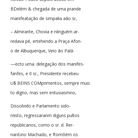
BDelém & chegada de uma prande
manifeatação de simpalia aão sr,
– Almirante, Chovia e níinguém ar-
redava pé, ertehendo a Praça Afon-
o de Albuquerque, Veio ão Palá-
—ecto uma. delegação dos manifes-
fanfes, e 0 sr., Presidente recebeu
U$ BEINS COMprimentos, sempre muis
to digno, mas sem entusiasmno,
Dissolvido e Parlamento sido-
nIisto, regressaranm diguns pultos
republicanos, como o sr. d. Rer-
nard.ino Machado, e ftomõém os