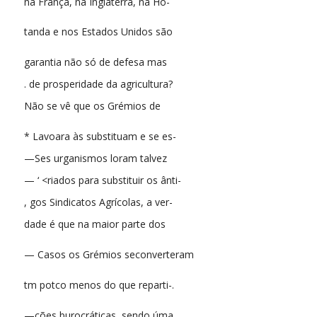
na França, na Inglaterra, na Ho-
tanda e nos Estados Unidos são
garantia não só de defesa mas
. de prosperidade da agricultura?
Não se vê que os Grémios de
* Lavoara às substituam e se es-
—Ses urganismos loram talvez
— ‘ <riados para substituir os ânti-
, gos Sindicatos Agrícolas, a ver-
dade é que na maior parte dos
— Casos os Grémios seconverteram
tm potco menos do que reparti-.
—ções burocráticas, sendo úma