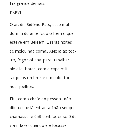
Era grande demais:
KKKVI
O ar, dr., Sidónio Pats, esse mal
dormiu durante fodo o ftem o que
esteve em Beléêm. E raras noites
se meleu nàa coma., XNe ia ão tea-
tro, fogo voltana. para trabalhar
alé allat horas, com a capa mili-
tar pelos ombros e um cobertor
nosr joelhos,
Etu, como chefe do pessoal, não
dtinha que lá entrar, a 1não ser que
chamasse, e 058 contífuocs só 0 de-
viam fazer quando ele focasse