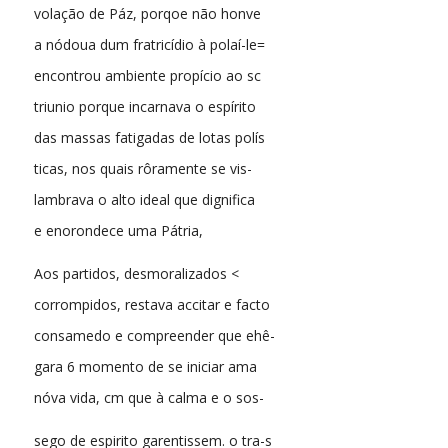
volação de Páz, porqoe não honve
a nódoua dum fratricídio à polaí-le=
encontrou ambiente propício ao sc
triunio porque incarnava o espírito
das massas fatigadas de lotas polís
ticas, nos quais rôramente se vis-
lambrava o alto ideal que dignifica
e enorondece uma Pátria,
Aos partidos, desmoralizados <
corrompidos, restava accitar e facto
consamedo e compreender que ehê-
gara 6 momento de se iniciar ama
nóva vida, cm que à calma e o sos-
sego de espirito garentissem. o tra-s