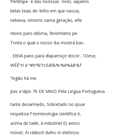
Pentlópe- é das noóssas -nvós. aquelos
belas teias de: linho em que nascia,
nelveva, nmorris sama geração, efle
Hiono paro idióma, fenómieno pe-
Tonte.o qual o nosso &e mostrá bas-
. EBVA pano para dlaparnsçe docor.. 1Dese,
WÉÉ“H á ª#hºfe”rcôãf&%:%é%àãª&f
“íngão há me
jtas a lápis 76 DE MAIO Pela Lingua Portuguesa
tante desarmedo, Sobretado no qoue
respeitoa f terminologia científica é,
acima de tade, à indústriel 0) aotos
móvel, /h rádio/0 dviho /n elettricio