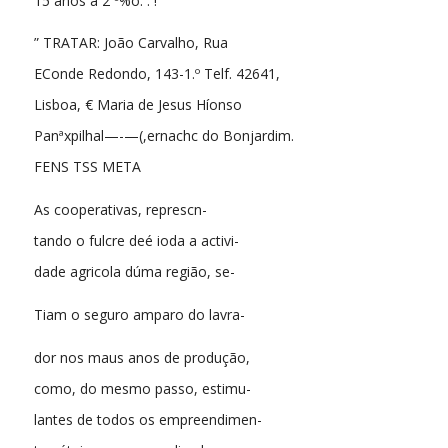
15 anos à 2 º%o. : !
” TRATAR: João Carvalho, Rua
EConde Redondo, 143-1.º Telf. 42641,
Lisboa, € Maria de Jesus Híonso
Panªxpilhal—-—(,ernachc do Bonjardim.
FENS TSS META
As cooperativas, represcn-
tando o fulcre deé ioda a activi-
dade agricola dúma região, se-
Tiam o seguro amparo do lavra-
dor nos maus anos de produção,
como, do mesmo passo, estimu-
lantes de todos os empreendimen-