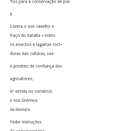
“tos para à conservação de pas-
b
Contra o ese: ravelho e
fraço do batalta « lodos
os insectos e lagartas roct=
doras das cultaras, use
e prodnto de confiança dos
agricultores,
Aº ve’nda no comércio
e nos Grémios
da lavoura.
Fednr instruções
ão concessionário: