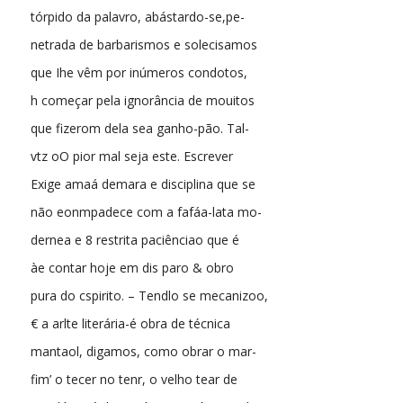
tórpido da palavro, abástardo-se,pe-
netrada de barbarismos e solecisamos
que Ihe vêm por inúmeros condotos,
h começar pela ignorância de mouitos
que fizerom dela sea ganho-pão. Tal-
vtz oO pior mal seja este. Escrever
Exige amaá demara e disciplina que se
não eonmpadece com a fafáa-lata mo-
dernea e 8 restrita paciênciao que é
àe contar hoje em dis paro & obro
pura do cspirito. – Tendlo se mecanizoo,
€ a arlte literária-é obra de técnica
mantaol, digamos, como obrar o mar-
fim’ o tecer no tenr, o velho tear de