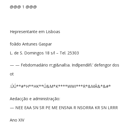
@@@ 1 @@@
Hepresentante em Lisboas
foãdo Antunes Gaspar
L. de S. Domingos 18 s/l – Tel. 25303
— — Febdomadário rr;gi&nall:ia. Indlpendíifi.’ defengor dos
ot
.ÚÚ**#*H**HK**Ú&M*K****WWI***R*&MÃ&*&#*
Aedacção e administração:
— NEE EAA SN SR PE ME ENSNA R NSORRA KR SN LRRR
Ano XIV