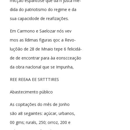
micção espantosê que dá n justa me-
dida do patriotismo do regime e da
sua capacidode de reafizações.
Em Carmono e Saelozar nós vev
mos as lídimas figuras qoc a Revo-
luçõão de 28 de Mnaio tepe 6 felicidá-
de de encontrar para àa eonscceação
da obra naclonal que se Impunha,
REE REEAA EE SRTTTIRES
Abastecimento público
As copitações do mês de Jonho
são a8 segaintes: açúcar, urbanos,
00 gms; rurals, 250; orroz, 200 e