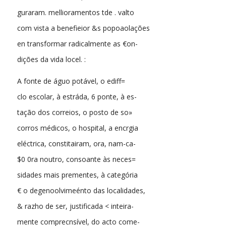
guraram. mellioramentos tde . valto
com vista a benefieior &s popoaolações
en transformar radicalmente as €on-
dições da vida locel. :
A fonte de águo potável, o ediff=
clo escolar, à estráda, 6 ponte, à es-
tação dos correios, o posto de so»
corros médicos, o hospital, a encrgia
eléctrica, constitairam, ora, nam-ca-
$0 0ra noutro, consoante às neces=
sidades mais prementes, à categória
€ o degenoolvimeénto das localidades,
& razho de ser, justificada < inteira-
mente comprecnsível, do acto come-