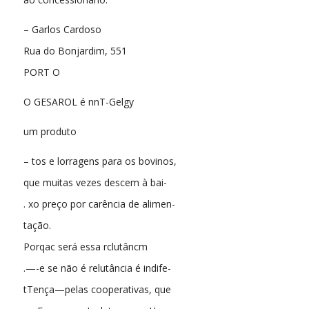
– Garlos Cardoso
Rua do Bonjardim, 551
PORT O
O GESAROL é nnT-Gelgy
um produto
– tos e lorragens para os bovinos,
que muitas vezes descem à bai-
. xo preço por carência de alimen-
tação.
Porqac será essa rclutâncm
.—-e se não é relutância é indife-
tTença—pelas cooperativas, que