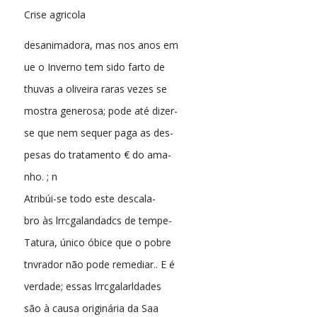
Crise agricola
desanimadora, mas nos anos em
ue o Inverno tem sido farto de
thuvas a oliveira raras vezes se
mostra generosa; pode até dizer-
se que nem sequer paga as des-
pesas do tratamento € do ama-
nho. ; n
Atribúi-se todo este descala-
bro às lrrcgalandadcs de tempe-
Tatura, único óbice que o pobre
tnvrador não pode remediar.. E é
verdade; essas lrrcgalarldades
são à causa originária da Saa