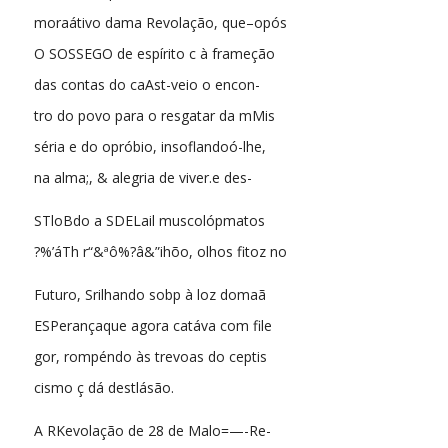
moraátivo dama Revolação, que–opós
O SOSSEGO de espírito c à frameção
das contas do caAst-veio o encon-
tro do povo para o resgatar da mMis
séria e do opróbio, insoflandoó-lhe,
na alma;, & alegria de viver.e des-
STloBdo a SDELail muscolópmatos
?%’áTh r“&ªô%?â&”ihõo, olhos fitoz no
Futuro, Srilhando sobp à loz domaã
ESPerançaque agora catáva com file
gor, rompéndo às trevoas do ceptis
cismo ç dá destlásão.
A RKevolação de 28 de Malo=—-Re-