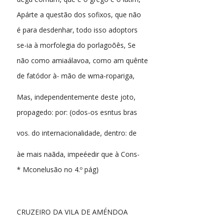
Apárte a questão dos sofixos, que não
é para desdenhar, todo isso adoptors
se-ia à morfolegia do porlagoõês, Se
não como amiaálavoa, como am quênte
de fatódor à- mão de wma-ropariga,
Mas, independentemente deste joto,
propagedo: por: (odos-os esntus bras
vos. do internacionalidade, dentro: de
àe mais naãda, impeéedir que à Cons-
* Mconelusão no 4.º pág)
CRUZEIRO DA VILA DE AMÉNDOA