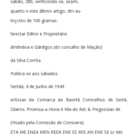
sabão, 280, verificondo-se, assim,
quanto n este áltimo artigo, dm au-
tnçcnto de 100 gramas:
hirectar Editor e Proprietário
âmêndoa e Gárdigos (do concalho de Mação)
da Silva Corrôa
Publica-se aos sábados.
Sertãá, 4 de Junho de 1949
erôssas da Comarca da Baortã Comcelhos de Sertã,
Olairos. Proensa-a-Hova 6 Vila-do Rel; & Fregooslas de
(Yisado pela Comissão de Consuera)
ETA ME ENEA MEN REEA ENE ES REE AN ENE SE sc Mó