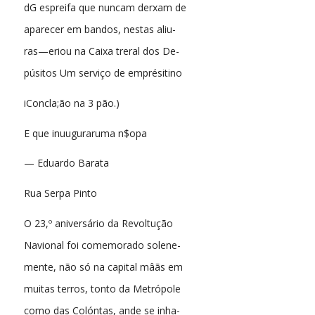
dG espreifa que nuncam derxam de
aparecer em bandos, nestas aliu-
ras—eriou na Caixa treral dos De-
púsitos Um serviço de emprésitino
iConcla;ão na 3 pão.)
E que inuuguraruma n$opa
— Eduardo Barata
Rua Serpa Pinto
O 23,º aniversário da Revoltução
Navional foi comemorado solene-
mente, não só na capital mâãs em
muitas terros, tonto da Metrópole
como das Colóntas, ande se inha-