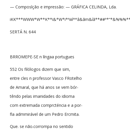
— Composlção e impressão: — GRÁFICA CELINDA, Lda.
iKK***WWW*W**K**i&*W*i*ªiiiíªªªâ&ãm&íã**##ª*“*&%%%**ª
SERTÁ N. 644
BRROMEPE-SE n língaa portugues
552 Os filólogos dizem que sim,
entre cles n professor Vasco FRotelho
de Amaral, que há anos se vem bór-
têndo pelas imanidades do idioma
com extremada comprcténcia e a por-
fla admmirável de um Pedro Ercmita.
Que. se não.corrompa no sentido