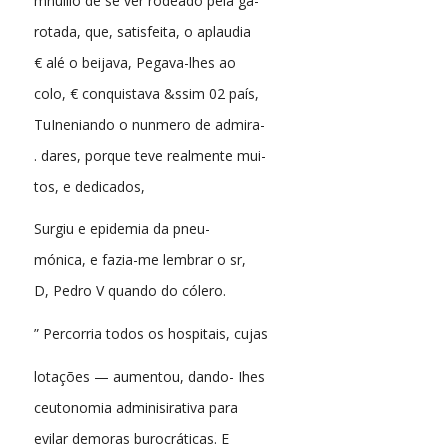
mnuiílo de se ver rodeado pela ga-
rotada, que, satisfeita, o aplaudia
€ alé o beijava, Pegava-lhes ao
colo, € conquistava &ssim 02 país,
TuIneniando o nunmero de admira-
. dares, porque teve realmente mui-
tos, e dedicados,
Surgiu e epidemia da pneu-
mónica, e fazia-me lembrar o sr,
D, Pedro V quando do cólero.
” Percorria todos os hospitais, cujas
lotações — aumentou, dando- Ihes
ceutonomia adminisirativa para
evilar demoras burocráticas. E