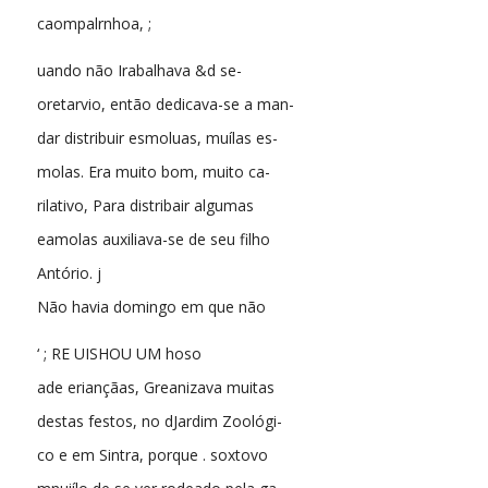
caompalrnhoa, ;
uando não Irabalhava &d se-
oretarvio, então dedicava-se a man-
dar distribuir esmoluas, muílas es-
molas. Era muito bom, muito ca-
rilativo, Para distribair algumas
eamolas auxiliava-se de seu filho
Antório. j
Não havia domingo em que não
‘ ; RE UISHOU UM hoso
ade eriançãas, Greanizava muitas
destas festos, no dJardim Zoológi-
co e em Sintra, porque . soxtovo