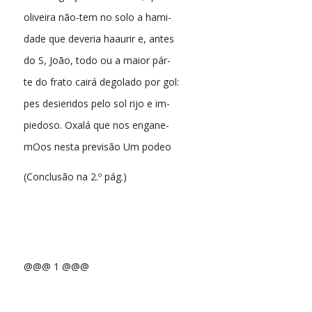
oliveira não-tem no solo a hami-
dade que deveria haaurir e, antes
do S, João, todo ou a maior pár-
te do frato cairá degolado por gol:
pes desieridos pelo sol rijo e im-
piedoso. Oxalá que nos engane-
mOos nesta previsão Um podeo
(Conclusão na 2.º pág.)
@@@ 1 @@@