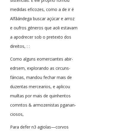
sistências. E ele próprio fomou
medidas eficozes, como a de ir é
Alfâándega buscar açúcar e arroz
e oufros géneros que aoli estavam
a apodrecer sob o pretexto dos
direitos, : :
Como alguns eomerciantes abir-
edrsem, explorando as circuns-
fáncias, mandou fechar mais de
duzentas mercearios, e aplicou
muiltas por mais de quinhentos
comntos & armozenistas pganan-
ciosos,
Para defer n3 agiolas—corvos