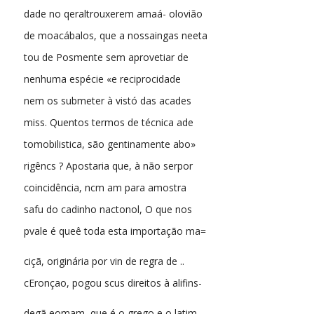
dade no qeraltrouxerem amaá- olovião
de moacábalos, que a nossaingas neeta
tou de Posmente sem aprovetiar de
nenhuma espécie «e reciprocidade
nem os submeter à vistó das acades
miss. Quentos termos de técnica ade
tomobilistica, são gentinamente abo»
rigêncs ? Apostaria que, à não serpor
coincidência, ncm am para amostra
safu do cadinho nactonol, O que nos
pvale é queê toda esta importação ma=
ciçã, originária por vin de regra de ..
cEronçao, pogou scus direitos à alifins-
degã eomam, que é o grego e o latim,