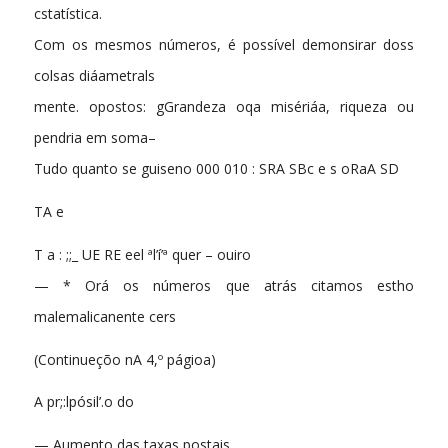
cstatística.
Com os mesmos números, é possível demonsirar doss
colsas diáametrals
mente. opostos: gGrandeza oqa misériáa, riqueza ou
pendria em soma–
Tudo quanto se guiseno 000 010 : SRA SBc e s oRaA SD
TA e
T a : ;;_ UE RE eel ªl’í’ª quer – ouiro
— * Orá os números que atrás citamos estho
malemalicanente cers
(Continueçõo nA 4,º págioa)
A pr;:lpósil’.o do
— Aumento das taxas postais