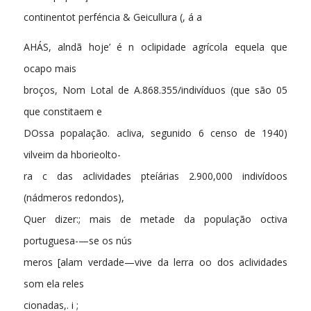
continentot perféncia & Geicullura (, á a
AHÁS, alndã hoje’ é n oclipidade agrícola equela que
ocapo mais
broços, Nom Lotal de A.868.355/indivíduos (que são 05
que constitaem e
DOssa popalação. acliva, segunido 6 censo de 1940)
vilveim da hborieolto-
ra c das aclividades pteíárias 2.900,000 indivídoos
(nádmeros redondos),
Quer dizer:; mais de metade da população octiva
portuguesa-—se os nús
meros [alam verdade—vive da lerra oo dos aclividades
som ela reles
cionadas,. i ;