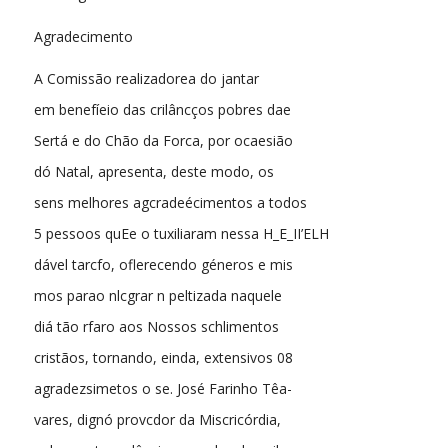
Agradecimento
A Comissão realizadorea do jantar
em benefíeio das crilâncços pobres dae
Sertá e do Chão da Forca, por ocaesião
dó Natal, apresenta, deste modo, os
sens melhores agcradeécimentos a todos
5 pessoos quEe o tuxiliaram nessa H_E_II’ELH
dável tarcfo, oflerecendo géneros e mis
mos parao nlcgrar n peltizada naquele
diá tão rfaro aos Nossos schlimentos
cristãos, tornando, einda, extensivos 08
agradezsimetos o se. José Farinho Têa-
vares, dignó provcdor da Miscricórdia,