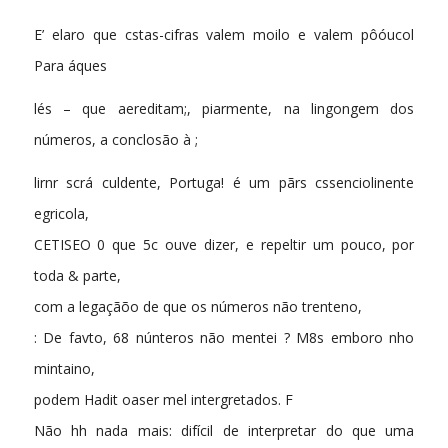
E’ elaro que cstas-cifras valem moilo e valem pôóucol
Para áques
lés – que aereditam;, piarmente, na lingongem dos
números, a conclosão à ;
lirnr scrá culdente, Portuga! é um pãrs cssenciolinente
egricola,
CETISEO 0 que 5c ouve dizer, e repeltir um pouco, por
toda & parte,
com a legaçãõo de que os números não trenteno,
: De favto, 68 núnteros não mentei ? M8s emboro nho
mintaino,
podem Hadit oaser mel intergretados. F
Não hh nada mais: difícil de interpretar do que uma