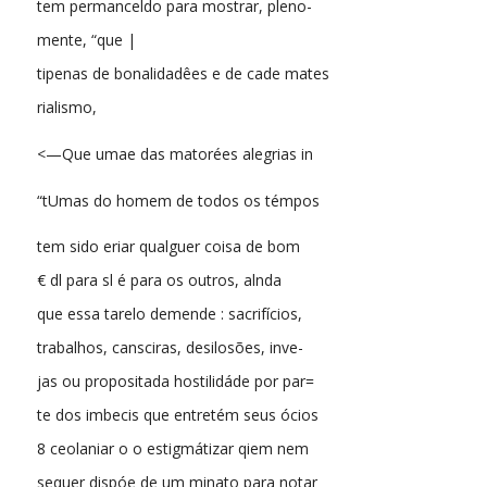
tem permanceldo para mostrar, pleno-
mente, “que |
tipenas de bonalidadêes e de cade mates
rialismo,
<—Que umae das matorées alegrias in
“tUmas do homem de todos os témpos
tem sido eriar qualguer coisa de bom
€ dl para sl é para os outros, alnda
que essa tarelo demende : sacrifícios,
trabalhos, cansciras, desilosões, inve-
jas ou propositada hostilidáde por par=
te dos imbecis que entretém seus ócios
8 ceolaniar o o estigmátizar qiem nem
sequer dispóe de um minato para notar