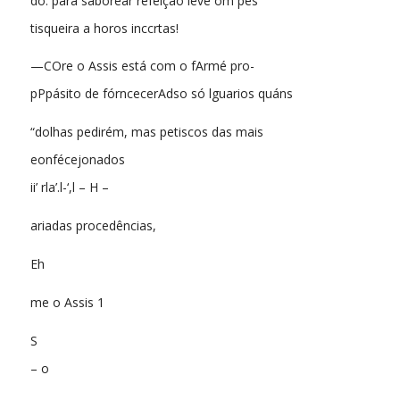
do. para saboréar refeição leve om pes
tisqueira a horos inccrtas!
—COre o Assis está com o fArmé pro-
pPpásito de fórncecerAdso só lguarios quáns
“dolhas pedirém, mas petiscos das mais
eonfécejonados
ii’ rla’.l-‘,l – H –
ariadas procedências,
Eh
me o Assis 1
S
– o