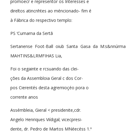
promoecr e representor os Interesses e
direltos atincnhtes ao méncionado- fim é
à Fábrica do respectivo templo:
PS ‘Cumarna da Sertã
Sertanense Foot-Ball oiub Santa Gasa da M:s&nnúrma
MAHTINS&LRMFIHAS Lia,
Foi o segainte e rcsuando das clei-
ções da Assembloia Geral c dos Cor-
pos Cierentés desta agremioçéo pora o
corrente anos
Assémbleia, Gieral < presidenite,cdr.
Angelo Henriques Viídigal; vicecpresi-
dente, dr. Pedro de Martos MNéecéss 1.º