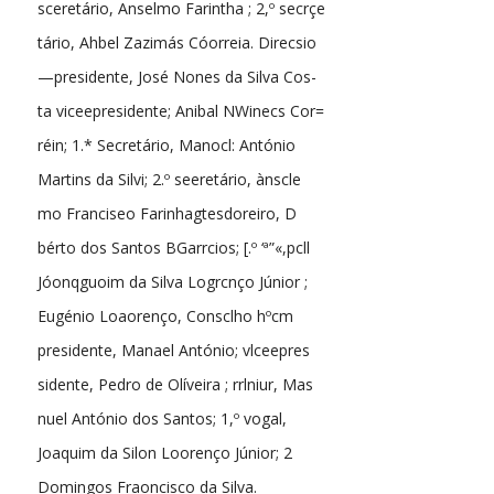
sceretário, Anselmo Farintha ; 2,º secrçe
tário, Ahbel Zazimás Cóorreia. Direcsio
—presidente, José Nones da Silva Cos-
ta viceepresidente; Anibal NWinecs Cor=
réin; 1.* Secretário, Manocl: António
Martins da Silvi; 2.º seeretário, ànscle
mo Franciseo Farinhagtesdoreiro, D
bérto dos Santos BGarrcios; [.º ‘ª”«,pcll
Jóonqguoim da Silva Logrcnço Júnior ;
Eugénio Loaorenço, Consclho hºcm
presidente, Manael António; vlceepres
sidente, Pedro de Olíveira ; rrlniur, Mas
nuel António dos Santos; 1,º vogal,
Joaquim da Silon Loorenço Júnior; 2
Domingos Fraoncisco da Silva.