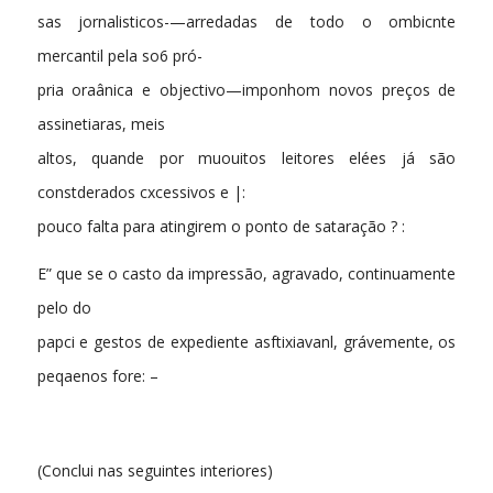
sas jornalisticos-—arredadas de todo o ombicnte
mercantil pela so6 pró-
pria oraânica e objectivo—imponhom novos preços de
assinetiaras, meis
altos, quande por muouitos leitores elées já são
constderados cxcessivos e |:
pouco falta para atingirem o ponto de sataração ? :
E” que se o casto da impressão, agravado, continuamente
pelo do
papci e gestos de expediente asftixiavanl, grávemente, os
peqaenos fore: –
(Conclui nas seguintes interiores)