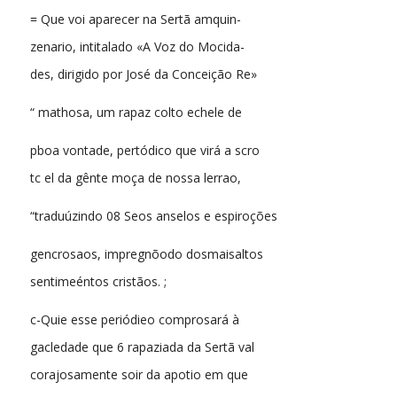
= Que voi aparecer na Sertã amquin-
zenario, intitalado «A Voz do Mocida-
des, dirigido por José da Conceição Re»
“ mathosa, um rapaz colto echele de
pboa vontade, pertódico que virá a scro
tc el da gênte moça de nossa lerrao,
“traduúzindo 08 Seos anselos e espiroções
gencrosaos, impregnõodo dosmaisaltos
sentimeéntos cristãos. ;
c-Quie esse periódieo comprosará à
gacledade que 6 rapaziada da Sertã val
corajosamente soir da apotio em que