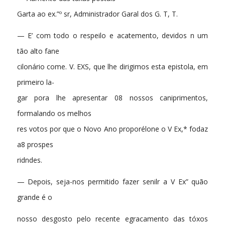
Garta ao ex.”º sr, Administrador Garal dos G. T, T.
— E’ com todo o respeilo e acatemento, devidos n um
tão alto fane
cilonário come. V. EXS, que lhe dirigimos esta epistola, em
primeiro la-
gar pora lhe apresentar 08 nossos caniprimentos,
formalando os melhos
res votos por que o Novo Ano proporélone o V Ex,* fodaz
a8 prospes
ridndes.
— Depois, seja-nos permitido fazer senilr a V Ex” quão
grande é o
nosso desgosto pelo recente egracamento das tóxos