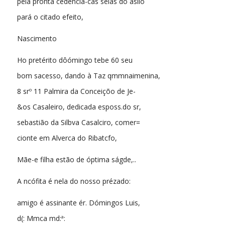
pela pronta cedência-cas selas do asilo
pará o citado efeito,
Nascimento
Ho pretérito dôómingo tebe 60 seu
bom sacesso, dando à Taz qmmnaimenina,
8 srº 11 Palmira da Conceiçõo de Je-
&os Casaleiro, dedicada esposs.do sr,
sebastião da Silbva Casalciro, comer=
cionte em Alverca do Ribatcfo,
Mãe-e filha estão de óptima ságde,..
A ncófita é nela do nosso prézado:
amigo é assinante ér. Dómingos Luis,
d(: Mmca md:ª: