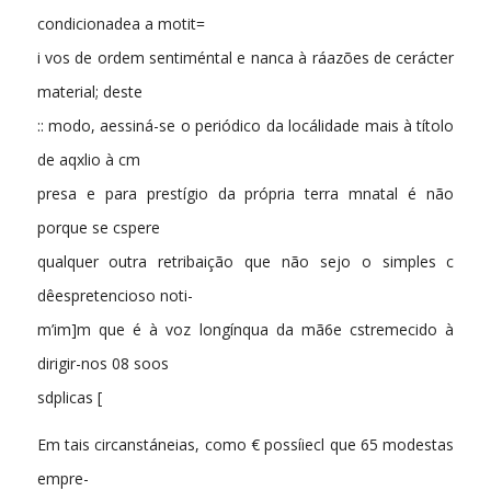
condicionadea a motit=
i vos de ordem sentiméntal e nanca à ráazões de cerácter
material; deste
:: modo, aessiná-se o periódico da locálidade mais à títolo
de aqxlio à cm
presa e para prestígio da própria terra mnatal é não
porque se cspere
qualquer outra retribaição que não sejo o simples c
dêespretencioso noti-
m’im]m que é à voz longínqua da mã6e cstremecido à
dirigir-nos 08 soos
sdplicas [
Em tais circanstáneias, como € possíiecl que 65 modestas
empre-