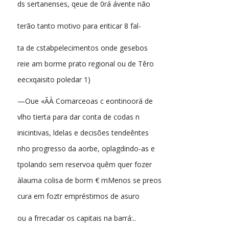
ds sertanenses, qeue de 0rá ávente não
terão tanto motivo para eriticar 8 fal-
ta de cstabpelecimentos onde gesebos
reie am borme prato regional ou de Têro
eecxqaisito poledar 1)
—Oue «ÃÀ Comarceoas c eontinoorá de
vlho tierta para dar conta de codas n
inicintivas, ldelas e decisões tendeêntes
nho progresso da aorbe, oplagdindo-as e
tpolando sem reservoa quêm quer fozer
àlauma colisa de borm € mMenos se preos
cura em foztr empréstimos de asuro
ou a frrecadar os capitais na barrá:..