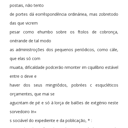
postais, não tento
de portes dá eorrêspondência ordináriea, mas zobretodo
das que vicrem
pesar como ehumbo sobre os ftolos de cobronça,
onérande de tal modo
as administroções dos pequenos periódicos, como cále,
que elas só com
muaita, dificaldade podcerão nmonter im cquilíbrio estável
entre o deve e
haver dos seus mingriôdos, pobrées c esqucléticos
orçamentes, que mai se
agucntam de pé e só à lorça de balões de extgénio neste
sorvedoiro In«
s sociável do expediente e da poblicação, * :