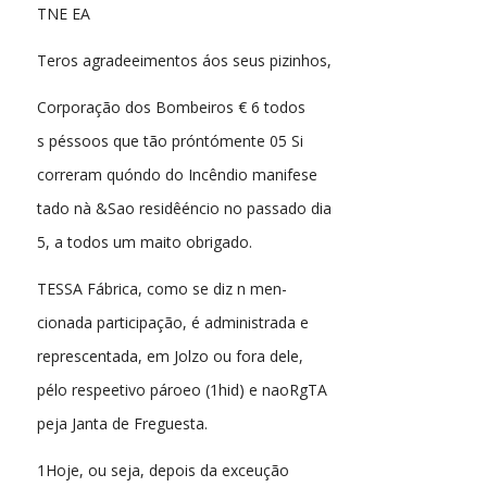
TNE EA
Teros agradeeimentos áos seus pizinhos,
Corporação dos Bombeiros € 6 todos
s péssoos que tão próntómente 05 Si
correram quóndo do Incêndio manifese
tado nà &Sao residêéncio no passado dia
5, a todos um maito obrigado.
TESSA Fábrica, como se diz n men-
cionada participação, é administrada e
represcentada, em Jolzo ou fora dele,
pélo respeetivo pároeo (1hid) e naoRgTA
peja Janta de Freguesta.
1Hoje, ou seja, depois da exceução