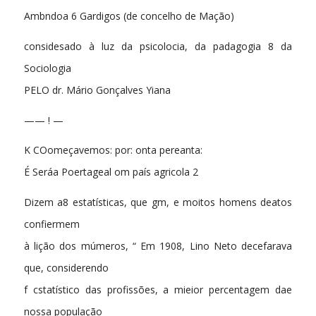
Ambndoa 6 Gardigos (de concelho de Mação)
considesado à luz da psicolocia, da padagogia 8 da
Sociologia
PELO dr. Mário Gonçalves Yiana
—— ! —
K COomeçavemos: por: onta pereanta:
É Seráa Poertageal om país agricola 2
Dizem a8 estatísticas, que gm, e moitos homens deatos
confiermem
à lição dos múmeros, “ Em 1908, Lino Neto decefarava
que, considerendo
f cstatístico das profissões, a mieior percentagem dae
nossa população