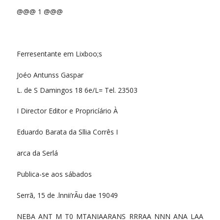
@@@ 1 @@@
Ferresentante em Lixboo;s
Joéo Antunss Gaspar
L. de S Damingos 18 6e/L= Tel. 23503
I Director Editor e Propricíário À
Eduardo Barata da Sllia Corrês I
arca da Serlá
Publica-se aos sábados
Serrã, 15 de .lnnii’rÃu dae 19049
NEBA ANT M T0 MTANIAARANS RRRAA NNN ANA LAA