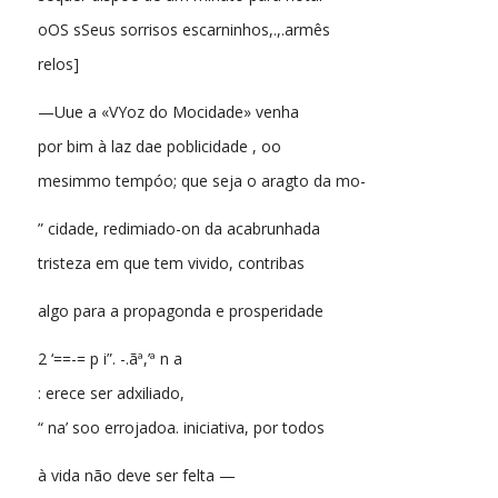
oOS sSeus sorrisos escarninhos,.,.armês
relos]
—Uue a «VYoz do Mocidade» venha
por bim à laz dae poblicidade , oo
mesimmo tempóo; que seja o aragto da mo-
” cidade, redimiado-on da acabrunhada
tristeza em que tem vivido, contribas
algo para a propagonda e prosperidade
2 ‘==-= p i”. -.ãª,’ª n a
: erece ser adxiliado,
“ na’ soo errojadoa. iniciativa, por todos
à vida não deve ser felta —