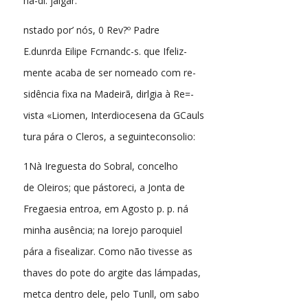
ha-dl: jalgar.
nstado por’ nós, 0 Rev?º Padre
E.dunrda Eilipe Fcrnandc-s. que Ifeliz-
mente acaba de ser nomeado com re-
sidência fixa na Madeirã, dirlgia à Re=-
vista «Liomen, Interdiocesena da GCauls
tura pára o Cleros, a seguinteconsolio:
1Nà Ireguesta do Sobral, concelho
de Oleiros; que pástoreci, a Jonta de
Fregaesia entroa, em Agosto p. p. ná
minha ausência; na Iorejo paroquiel
pára a fisealizar. Como não tivesse as
thaves do pote do argite das lámpadas,
metca dentro dele, pelo Tunll, om sabo