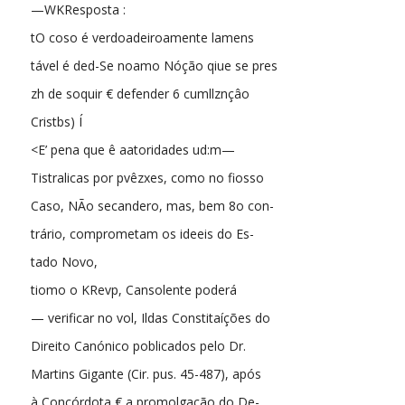
—WKResposta :
tO coso é verdoadeiroamente lamens
tável é ded-Se noamo Nóção qiue se pres
zh de soquir € defender 6 cumllznçâo
Cristbs) Í
<E’ pena que ê aatoridades ud:m—
Tistralicas por pvêzxes, como no fiosso
Caso, NÃo secandero, mas, bem 8o con-
trário, comprometam os ideeis do Es-
tado Novo,
tiomo o KRevp, Cansolente poderá
— verificar no vol, Ildas Constitaíções do
Direito Canónico poblicados pelo Dr.
Martins Gigante (Cir. pus. 45-487), após
à Concórdota € a promolgação do De-