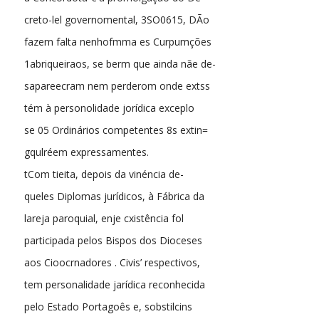
creto-lel governomental, 3SO0615, DÃo
fazem falta nenhofmma es Curpumções
1abriqueiraos, se berm que ainda nãe de-
sapareecram nem perderom onde extss
tém à personolidade jorídica exceplo
se 05 Ordinários competentes 8s extin=
gqulréem expressamentes.
tCom tieita, depois da vinéncia de-
queles Diplomas jurídicos, à Fábrica da
lareja paroquial, enje cxistência fol
participada pelos Bispos dos Dioceses
aos Cioocrnadores . Civis’ respectivos,
tem personalidade jarídica reconhecida
pelo Estado Portagoês e, sobstilcins