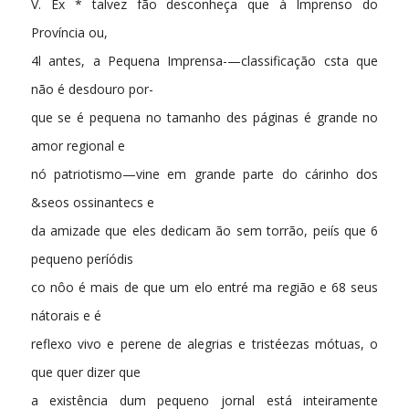
V. Ex * talvez fão desconheça que à lmprenso do
Província ou,
4l antes, a Pequena Imprensa-—classificação csta que
não é desdouro por-
que se é pequena no tamanho des páginas é grande no
amor regional e
nó patriotismo—vine em grande parte do cárinho dos
&seos ossinantecs e
da amizade que eles dedicam ão sem torrão, peiís que 6
pequeno períódis
co nôo é mais de que um elo entré ma região e 68 seus
nátorais e é
reflexo vivo e perene de alegrias e tristéezas mótuas, o
que quer dizer que
a existência dum pequeno jornal está inteiramente