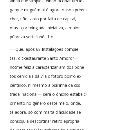
aindá que simples, elndo ocopar um ld-
garque ninguém alté agora oasoa préens
cher, não tanto por falta de capital,
mas . çor mingiada inieiativa, a maior
púbreza serteíinhê. .1 o
— Que, após 68 Instalações compie-
tas, o tRestaurante Santo Amoror—
notme feliz à caracterizar-am dos pone
tos cenrdiais dá vila c fotoro boirro ex-
céntirico, nl mesmo à psiirinha da css
tradá: nacional— será o ónicno estabelc-
cimento no género deste meio, onde,
té aqorá, só com maita dificuldade se
conscquia descortinar retiro epropria-