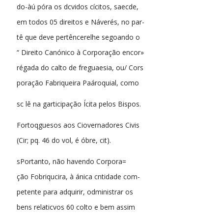
do-àú póra os dcvidos cícitos, saecde,
em todos 05 direitos e Náverés, no par-
tê que deve pertêncerelhe segoando o
“ Direito Canónico à Corporação encor»
régada do calto de freguaesia, ou/ Cors
poração Fabriqueira Paároquial, como
sc lê na garticipação Ícita pelos Bispos.
Fortoqguesos aos Ciovernadores Civis
(Cir; pq. 46 do vol, é óbre, cit).
sPortanto, não havendo Corpora=
ção Fobriqucira, à ánica cntidade com-
petente para adquirir, odministrar os
bens relaticvos 60 colto e bem assim