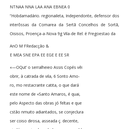
NTNAA NNA LAA ANA EBNEA 0
“Hobdamadário. regionaileta, Independonte, defensor dos
interôssas da Comarea da Sertã Concelhos de Sortã,
Oisisos, Proença-a-Nova 9g Vila-de Rel: é Fregoestao da
AnO M FRedacção &
E MEA SNE EPA EE EGE E EE SR
«—OQut’ o serralheieo Assis Copés vêi
obrir, à catrada de vila, 6 Sonto Amo-
ro, mo restacrante catita, o que dará
este nome de «Santo Amaros, é quai,
pelo Aspecto das obras jó feltas e que
cstão nmuito adiantados, se conjeclura
ser coiso dirosa, asseada ç. decente,