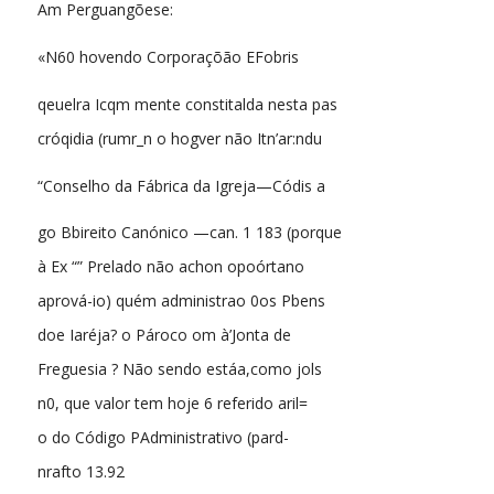
Am Perguangõese:
«N60 hovendo Corporaçõão EFobris
qeuelra Icqm mente constitalda nesta pas
cróqidia (rumr_n o hogver não Itn’ar:ndu
“Conselho da Fábrica da Igreja—Códis a
go Bbireito Canónico —can. 1 183 (porque
à Ex “” Prelado não achon opoórtano
aprová-io) quém administrao 0os Pbens
doe Iaréja? o Pároco om à’Jonta de
Freguesia ? Não sendo estáa,como jols
n0, que valor tem hoje 6 referido aril=
o do Código PAdministrativo (pard-
nrafto 13.92