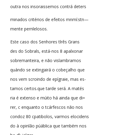
outra nos insoraissemos contrá deters
minados critérios de efeitos mnmí:stn—
mente pernlelosos.
Este caso dos Senhores tlrês Grans
des do Sobrals, está-nos 8 apalxonar
sobremanteira, e não vislambramos
quándo se extingairá o cobeçalho que
nos vem scroindo de epígraie, mas es-
tamos certos.que tarde será. A matés
ria é extenso e múito há ainda que di=
rer, c enquanto o tcárfescos não nos
condoz 80 cpatibolos, varmos elocidens
do à opinlão púáblica que também nos