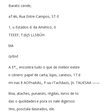
Barato cende,
aT4A, Rua Entre-Campos, ST-E
1, u Estados d. da Américo, ó
TEEEF, T:(6j5 LLSBÚH-
blA
Grfmf.
A E*;_ encontra tudo o que de meliior existe
n cénero: papel de carta, lúpis, caneios, 17 d
rm nas ê AOPraAIAL, P-uu rTachãazs, [n. TAUESAA ——
línia, ataches, punaisés, régdas, iivros de to
das o quolidades:e pora os nale digersos
Hns, posctala dasirados, ele.