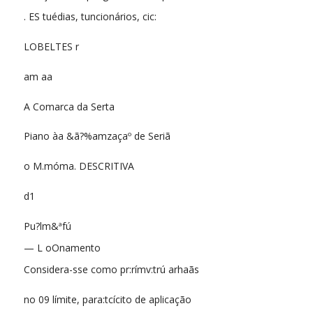
. ES tuédias, tuncionários, cic:
LOBELTES r
am aa
A Comarca da Serta
Piano àa &ã?%amzaçaº de Seriã
o M.móma. DESCRITIVA
d1
Pu?lm&ªfú
— L oOnamento
Considera-sse como pr:rímv:trú arhaãs
no 09 límite, para:tcícito de aplicação