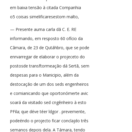
em baixa tensão à citada Companhia
o5 coisas simelificaresestom malto,
— Presente auma carla dã C. E. RE
informando, em resposto 60 ofício da
Câmara, de 23 de Qutáhbro, que se pode
enrvarregar de elaborar o projeceto do
postosde transftormeação dá Sertã, sem
despesas para o Manicipio, além da
destocação de um dos seds engenheiros
e comianicando que oportonómerte avic
soará da visitado sed cngênheiro à esto
PFila; que déve téer ldgor . prevemente,
podeéndo o projecto ficar conclajdo três
semanos depois dela. A Támara, tendo