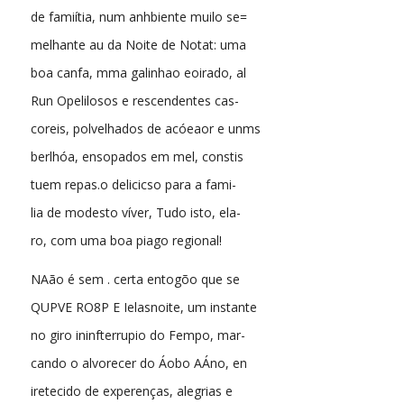
de famiítia, num anhbiente muilo se=
melhante au da Noite de Notat: uma
boa canfa, mma galinhao eoirado, al
Run Opelilosos e rescendentes cas-
coreis, polvelhados de acóeaor e unms
berlhóa, ensopados em mel, constis
tuem repas.o delicicso para a fami-
lia de modesto víver, Tudo isto, ela-
ro, com uma boa piago regional!
NAão é sem . certa entogõo que se
QUPVE RO8P E Ielasnoite, um instante
no giro ininfterrupio do Fempo, mar-
cando o alvorecer do Áobo AÁno, en
iretecido de experenças, alegrias e