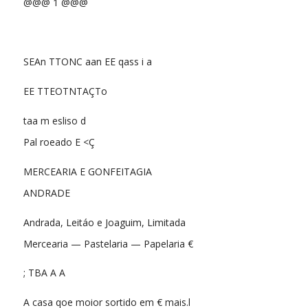
@@@ 1 @@@
SEAn TTONC aan EE qass i a
EE TTEOTNTAÇTo
taa m esliso d
Pal roeado E <Ç
MERCEARIA E GONFEITAGIA
ANDRADE
Andrada, Leitáo e Joaguim, Limitada
Mercearia — Pastelaria — Papelaria €
; TBA A A
A casa qoe moior sortido em € mais.l