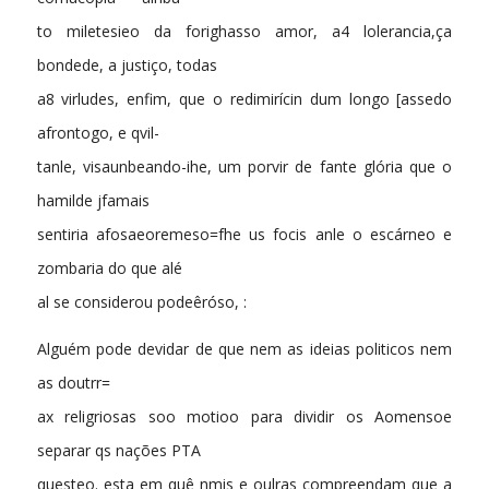
to miletesieo da forighasso amor, a4 lolerancia,ça
bondede, a justiço, todas
a8 virludes, enfim, que o redimirícin dum longo [assedo
afrontogo, e qvil-
tanle, visaunbeando-ihe, um porvir de fante glória que o
hamilde jfamais
sentiria afosaeoremeso=fhe us focis anle o escárneo e
zombaria do que alé
al se considerou podeêróso, :
Alguém pode devidar de que nem as ideias politicos nem
as doutrr=
ax religriosas soo motioo para dividir os Aomensoe
separar qs nações PTA
questeo. esta em quê nmis e oulras compreendam que a