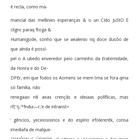
é recla, como ma-
mancial das mellinies esperanças & o un CIdo JuStO E
clignc paraq ftoga &
Humanigode, sonho que se aealenio nq doce dusõo de
que aínda é possí-
pel o A ubedo enveredor peio carminho da Eraternidade,
da Honra e do De-
DPEr, em que fodos os Aomens se mem tma se fora qma
só família, não
renegaao n8 aeas crençãs e ideiaas polífíicas, mas
rf(‘.’ij.:*fndui—r,’e de intranst=
‘ gêncios, yeceiosisinos e do espírio irfolerentk, consa
imediafa de malque-