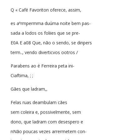
Q « Café Favoriton oferece, assim,
es aªrmpermma duúma noite bem pas-
sada a lodos os foliies que se pre-
E0A E a08 Que, não o sendo, se dinpers
term.., vendo diverticvos ootros /
Parabens ao é Ferreira peta ini-
Ciaftima, ; ;
Gães que ladram,,
Felas ruas deambulam cães
sem coleira e, possivelmente, sem
dono, que ladram com desespero e
nNão poucas vezes arrermetem con-