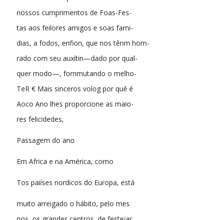
nossos cumprimentos de Foas-Fes-
tas aos feilores amigos e soas fami-
dias, a fodos, enfion, que nos tênm horn-
rado com seu auxítin—dado por qual-
quer modo—, fornmutando o melho-
TeR € Mais sinceros volog por quê é
Aoco Ano lhes proporcione as maio-
res felicidedes,
Passagem do ano
Em Africa e na América, como
Tos paiíses nordicos do Europa, está
muito arreigado o hábito, pelo mes
nos, os grandes centros, de festejar