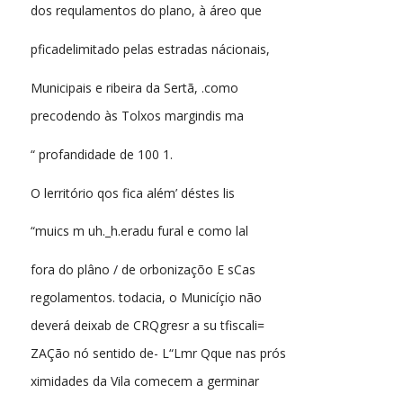
dos requlamentos do plano, à áreo que
pficadelimitado pelas estradas nácionais,
Municipais e ribeira da Sertã, .como
precodendo às Tolxos margindis ma
“ profandidade de 100 1.
O lerritório qos fica além’ déstes lis
“muics m uh._h.eradu fural e como lal
fora do plâno / de orbonizaçõo E sCas
regolamentos. todacia, o Municíçio não
deverá deixab de CRQgresr a su tfiscali=
ZAÇão nó sentido de- L“Lmr Qque nas prós
ximidades da Vila comecem a germinar