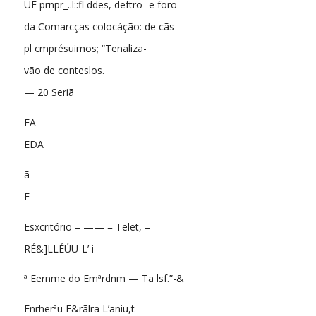
UE prnpr_..l::fl ddes, deftro- e foro
da Comarcças colocáção: de cãs
pl cmprésuimos; “Tenaliza-
vão de conteslos.
— 20 Seriã
EA
EDA
ã
E
Esxcritório – —— = Telet, –
RÉ&]LLÉÚU-L’ i
ª Eernme do Emªrdnm — Ta lsf.”-&
Enrherªu F&rãlra L’aniu,t