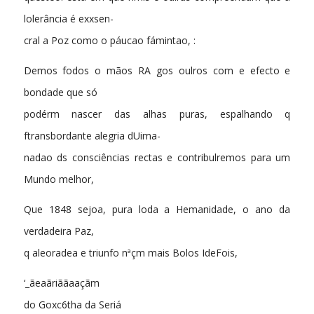
lolerância é exxsen-
cral a Poz como o páucao fámintao, :
Demos fodos o mãos RA gos oulros com e efecto e
bondade que só
podérm nascer das alhas puras, espalhando q
ftransbordante alegria dUima-
nadao ds consciências rectas e contribulremos para um
Mundo melhor,
Que 1848 sejoa, pura loda a Hemanidade, o ano da
verdadeira Paz,
q aleoradea e triunfo nªçm mais Bolos IdeFois,
‘_ãeaãriããaaçãm
do Goxc6tha da Seriá