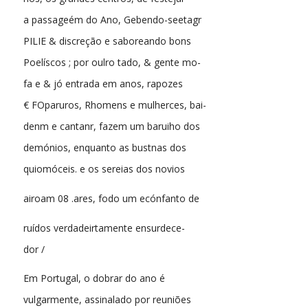
a passageém do Ano, Gebendo-seetagr
PILIE & discreção e saboreando bons
Poelíscos ; por oulro tado, & gente mo-
fa e & jó entrada em anos, rapozes
€ FOparuros, Rhomens e mulherces, bai-
denm e cantanr, fazem um baruiho dos
demónios, enquanto as bustnas dos
quiomóceis. e os sereias dos novios
airoam 08 .ares, fodo um ecónfanto de
ruídos verdadeirtamente ensurdece-
dor /
Em Portugal, o dobrar do ano é
vulgarmente, assinalado por reuniões