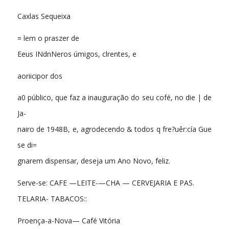
Caxlas Sequeixa
= lem o praszer de
Eeus INdnNeros úmigos, clrentes, e
aoriicipor dos
a0 público, que faz a inauguração do seu cofé, no die | de
Ja-
nairo de 1948B, e, agrodecendo & todos q fre?uêr:cía Gue
se di=
gnarem dispensar, deseja um Ano Novo, feliz.
Serve-se: CAFE —LEITE-—CHA — CERVEJARIA E PAS.
TELARIA- TABACOS::
Proença-a-Nova— Café Vitória