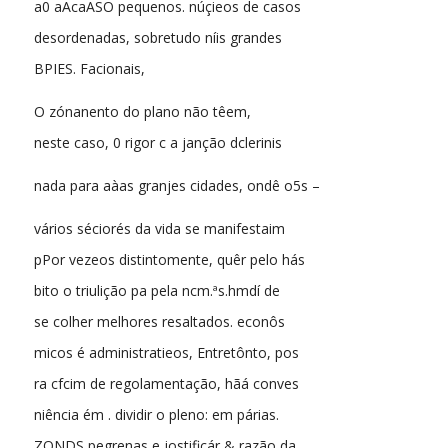
a0 aAcaASO pequenos. núçieos de casos
desordenadas, sobretudo níis grandes
BPIES. Facionais,
O zónanento do plano não têem,
neste caso, 0 rigor c a janção dclerinis
nada para aàas granjes cidades, ondê o5s –
vários séciorés da vida se manifestaim
pPor vezeos distintomente, quêr pelo hás
bito o triulição pa pela ncm.ªs.hmdí de
se colher melhores resaltados. econôs
micos é administratieos, Entretônto, pos
ra cfcim de regolamentação, hãá conves
niência ém . dividir o pleno: em párias.
ZONDS pegrenas e jostificár & razão da