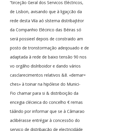
“tirceção Geral dos Servicos Eléctricos,
de Lisbon, avisando que à ligaçcão da
rede desta Vila aó slstema distribajtéor
da Companhio Elécirico das Béiras só
será possieel depois de constraido am
posto de tronstormação adeqouado e de
adaptada à rede de baixo tensão 90 nos
vo orgãho dislriboidor e dando vários
casclarecimentos relativos &8. «demar=
ches» à toinar na hipólese do Munici-
Fio chamar para si & distriboição da
encegia clécieica do concelho € remas
táândo por informar que se à Câmarao
aclibérasse entrégar à concessõo do
servico de distribaição de electricidáde