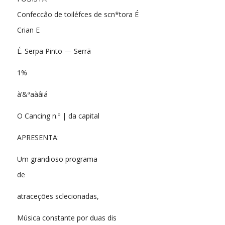
Confeccâo de toiléfces de scn*tora É
Crian E
É. Serpa Pinto — Serrã
1%
à’&ªaàâiá
O Cancing n.º | da capital
APRESENTA:
Um grandioso programa
de
atraceções sclecionadas,
Música constante por duas dis