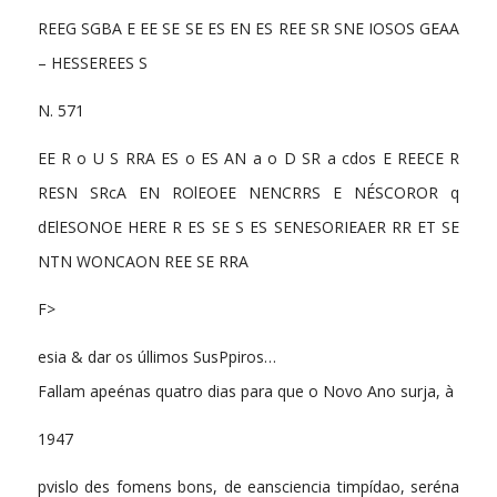
REEG SGBA E EE SE SE ES EN ES REE SR SNE IOSOS GEAA
– HESSEREES S
N. 571
EE R o U S RRA ES o ES AN a o D SR a cdos E REECE R
RESN SRcA EN ROlEOEE NENCRRS E NÉSCOROR q
dElESONOE HERE R ES SE S ES SENESORIEAER RR ET SE
NTN WONCAON REE SE RRA
F>
esia & dar os úllimos SusPpiros…
Fallam apeénas quatro dias para que o Novo Ano surja, à
1947
pvislo des fomens bons, de eansciencia timpídao, seréna