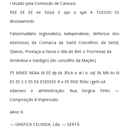
I Visado pela Comissão de Cansura
REE EE EE ee SGSA E spn o spA A TOOOO SS
dnonáamnds
Fatúomadário regionalista, ladependenie, defensor dos
interósses da Comarca da Sartã Concelhos da Sertã,
Qlairas, Proeaça-a-Nova o Vila-do Bel; o Frocresias da
Amândoa e Gardigos (do concelho da Mação)
FE MNEE NEAA M EE dp ds 30cA e al i ic sd( 36 M6 iio N
ES ES S S ES EA ESESSES R e EE RNE REAc rgeN oA
edaceeo e atministração: Rua Sergoa Pinto —
Composição 8 Impressão:
àAno K
— GRÁFICA CELINDA, Lda. — SERTÁ