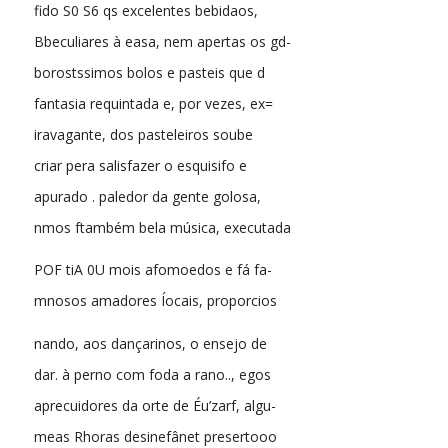
fido S0 S6 qs excelentes bebidaos,
Bbeculiares à easa, nem apertas os gd-
borostssimos bolos e pasteis que d
fantasia requintada e, por vezes, ex=
iravagante, dos pasteleiros soube
criar pera salisfazer o esquisifo e
apurado . paledor da gente golosa,
nmos ftambém bela música, executada
POF tiA 0U mois afomoedos e fá fa-
mnosos amadores Íocais, proporcios
nando, aos dançarinos, o ensejo de
dar. à perno com foda a rano.., egos
aprecuidores da orte de Éu’zarf, algu-
meas Rhoras desinefânet presertooo