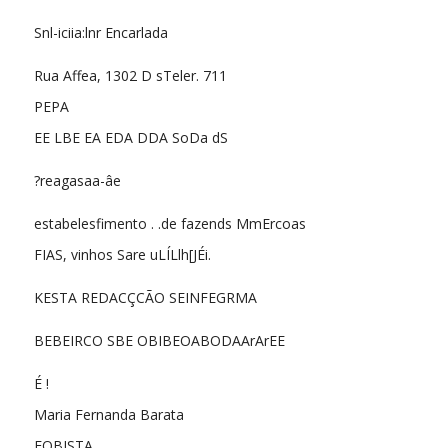
Snl-iciia:lnr Encarlada
Rua Affea, 1302 D sTeler. 711
PEPA
EE LBE EA EDA DDA SoDa dS
?reagasaa-âe
estabelesfimento . .de fazends MmErcoas
FIAS, vinhos Sare uLÍLlh[JÉi.
KESTA REDACÇCÃO SEINFEGRMA
BEBEIRCO SBE OBIBEOABODAArArEE
É !
Maria Fernanda Barata
FOBISTA