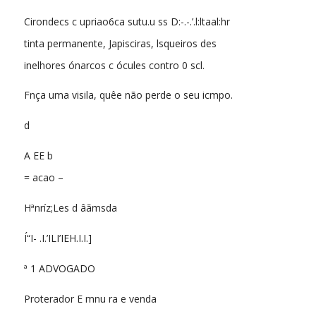
Cirondecs c upriao6ca sutu.u ss D:-.-.’.l:ltaal:hr
tinta permanente, Japisciras, lsqueiros des
inelhores ónarcos c ócules contro 0 scl.
Fnça uma visila, quêe não perde o seu icmpo.
d
A EE b
= acao –
Hªnríz;Les d âãmsda
Í“I- .I.’ILI’IEH.I.I.]
ª 1 ADVOGADO
Proterador E mnu ra e venda