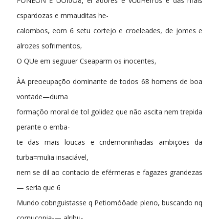
FONÉON E ÚOI0O8, el adores e vUuHerros e das mais
cspardozas e mmauditas he-
calombos, eom 6 setu cortejo e croeleades, de jomes e
alrozes sofrimentos,
O QUe em seguuer Cseaparm os inocentes,
ÀA preoeupaçõo dominante de todos 68 homens de boa
vontade—duma
formaçõo moral de tol golidez que não ascita nem trepida
perante o emba-
te das mais loucas e cndemoninhadas ambições da
turba=mulia insaciável,
nem se dil ao contacio de eférmeras e fagazes grandezas
— seria que 6
Mundo cobnguistasse q Petiomóôade pleno, buscando nq
cornucopia-— alribu-