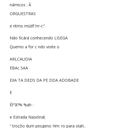
námicos : Ã
ORGUESTRAS
e ritmo múdf.’rrr-r;”.
Não ficárá conhecendo LISEGA
Quemo a for c ndo visite o
ARLCAUDIA
EBAc SAA
EXA TA DEDS DA PE DDA ADOBADE
E
Éíº’ã?% %ah :
e Estrada Nasiónal;
“ troçõo dum pesgeno Hm: ro para olah..