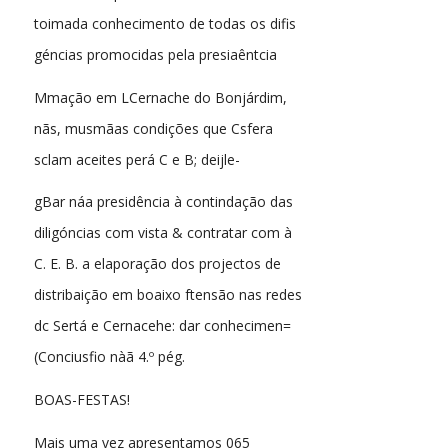
toimada conhecimento de todas os difis
géncias promocidas pela presiaêntcia
Mmação em LCernache do Bonjárdim,
nãs, musmãas condições que Csfera
sclam aceites perá C e B; deijle-
gBar náa presidência à contindação das
diligóncias com vista & contratar com à
C. E. B. a elaporação dos projectos de
distribaição em boaixo ftensão nas redes
dc Sertá e Cernacehe: dar conhecimen=
(Conciusfio nàã 4.º pég.
BOAS-FESTAS!
Mais uma vez apresentamos 065