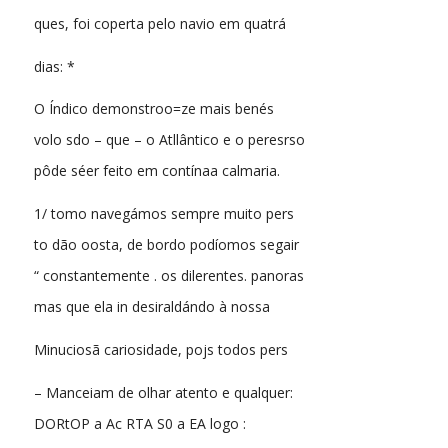
ques, foi coperta pelo navio em quatrá
dias: *
O Índico demonstroo=ze mais benés
volo sdo – que – o Atllântico e o peresrso
pôde séer feito em contínaa calmaria.
1/ tomo navegámos sempre muito pers
to dão oosta, de bordo podíomos segair
“ constantemente . os dilerentes. panoras
mas que ela in desiraldándo à nossa
Minuciosã cariosidade, pojs todos pers
– Manceiam de olhar atento e qualquer:
DORtOP a Ac RTA S0 a EA logo :