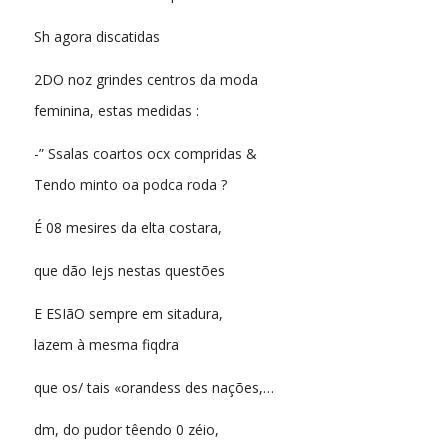
Sh agora discatidas
2DO noz grindes centros da moda
feminina, estas medidas :
-” Ssalas coartos ocx compridas &
Tendo minto oa podca roda ?
É 08 mesires da elta costara,
que dão Iejs nestas questões
E ESIãO sempre em sitadura,
lazem à mesma fiqdra
que os/ tais «orandess des nações,…
dm, do pudor têendo 0 zéio,