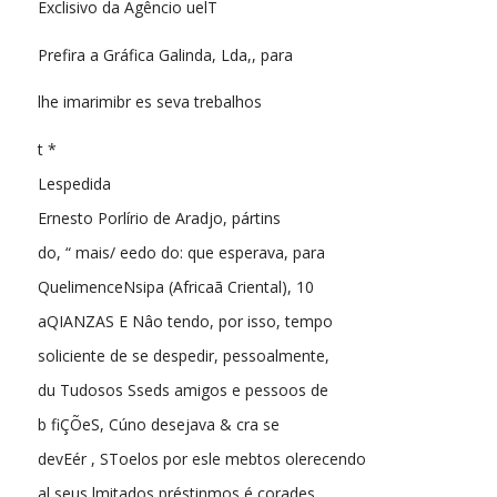
Exclisivo da Agêncio uelT
Prefira a Gráfica Galinda, Lda,, para
lhe imarimibr es seva trebalhos
t *
Lespedida
Ernesto Porlírio de Aradjo, pártins
do, “ mais/ eedo do: que esperava, para
QuelimenceNsipa (Africaã Criental), 10
aQIANZAS E Nâo tendo, por isso, tempo
soliciente de se despedir, pessoalmente,
du Tudosos Sseds amigos e pessoos de
b fiÇÕeS, Cúno desejava & cra se
devEér , SToelos por esle mebtos olerecendo
al seus lmitados préstinmos é corades