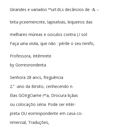
Girandes e variados ªªurt:dLs decâncios de -& –
tinta pceemencnte, lapiselvas, lequeiros das
melhares múreas e ooculos contra (.I sol:
Faça uina visila, que não : pérde o seu tenifo,
Frofessora, Intêrnrete
by Gorresnondenta
Senhora 28 ancs, freguência
2.” -ano da Birsito, cenhecendo n-
Elas GOIrgCiame iªªa, Drocura liçãas
ou colocaçõo séria. Pode ser intér-
preta OU eorrespondente em casa co-
nmercial, Traduções,