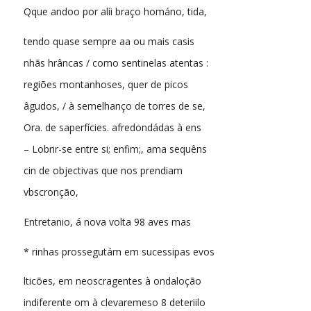
Qque andoo por alíi braço hománo, tida,
tendo quase sempre aa ou mais casis
nhãs hrâncas / como sentinelas atentas :
regiões montanhoses, quer de picos
âgudos, / à semelhanço de torres de se,
Ora. de saperfícies. afredondádas à ens
– Lobrir-se entre si; enfim;, ama sequêns
cin de objectivas que nos prendiam
vbscronção,
Entretanio, á nova volta 98 aves mas
* rinhas prossegutám em sucessipas evos
lticões, em neoscragentes à ondaloção
indiferente om à clevaremeso 8 deteriilo