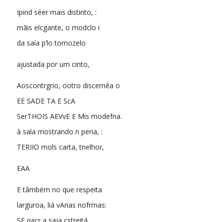
Ipind séer mais distinto, :
mãis elcgante, o modclo i
da saía p’lo tornozelo
ajustada por um cinto,
Aoscontrgrio, ootro discernêa o
EE SADE TA E ScA
SerTHOIS AEVvE E Mis modefna.
à sala mostrando n peria, :
TERIIO mols carta, tnelhor,
EAA
E tâmbém no que respeita
larguroa, liá vArias nofrmas:
SE qacr a saja cstreitá