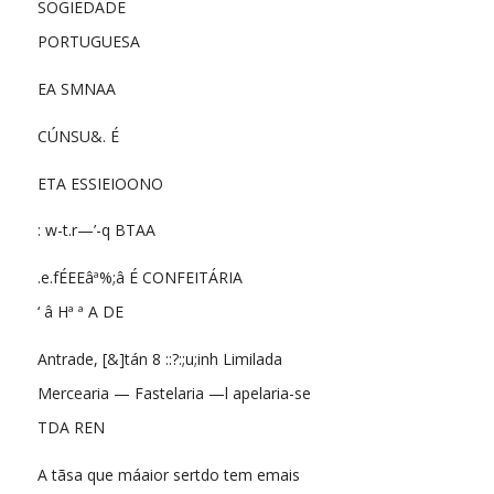
SOGIEDADE
PORTUGUESA
EA SMNAA
CÚNSU&. É
ETA ESSIEIOONO
: w-t.r—’-q BTAA
.e.fÉEEâª%;â É CONFEITÁRIA
‘ â Hª ª A DE
Antrade, [&]tán 8 ::?:;u;inh Limilada
Mercearia — Fastelaria —l apelaria-se
TDA REN
A tãsa que máaior sertdo tem emais