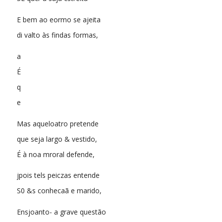
E bem ao eormo se ajeita
di valto às findas formas,
a
É
q
e
Mas aqueloatro pretende
que seja largo & vestido,
É à noa mroral defende,
jpois tels peiczas entende
S0 &s conhecaã e marido,
Ensjoanto- a grave questão