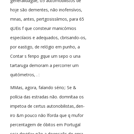
generalidagde, o5 automobilistos de
hoje são dementes, não inofensívos,
mnas, antes, pertgosissíimos, para 65
qUEis f que consteuir manicómios
especiíaois e adequados, cbrisando-os,
por eastigo, de relógio em punho, a
Contar s fenpo gque um sepo o una
tartaruga demoram a percorrer um
quitómetros, . :
MMas, agora, falando sério;: Se &
polícia das estradas não. domnítaa os
impetoa de certus autonobilistas,.den-
iro &m pouco não lforda que q mufor
percentagem de óbitos em Portugal
seja devida= não a doençaõs do enra-