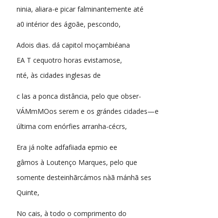
ninia, aliara-e picar falminantemente até
a0 intérior des ágoãe, pescondo,
Adois dias. dá capitol moçambiéana
EA T cequotro horas evistamose,
nté, às cidades inglesas de
c las a ponca distância, pelo que obser-
VÁMmMOos serem e os grándes cidades—e
última com enórfies arranha-cécrs,
Era já nolte adfafiiada epmio ee
gâmos à Loutenço Marques, pelo que
somente desteinhãrcámos nàã mánhã ses
Quinte,
No cais, à todo o comprimento do