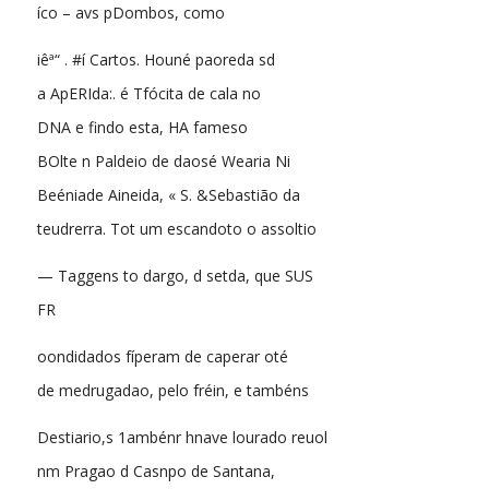
íco – avs pDombos, como
iêª“ . #í Cartos. Houné paoreda sd
a ApERIda:. é Tfócita de cala no
DNA e findo esta, HA fameso
BOlte n Paldeio de daosé Wearia Ni
Beéniade Aineida, « S. &Sebastião da
teudrerra. Tot um escandoto o assoltio
— Taggens to dargo, d setda, que SUS
FR
oondidados fíperam de caperar oté
de medrugadao, pelo fréin, e tambéns
Destiario,s 1ambénr hnave lourado reuol
nm Pragao d Casnpo de Santana,