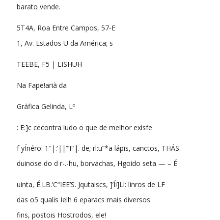
barato vende.
5T4A, Roa Entre Campos, 57-E
1, Av. Estados U da América; s
TEEBE, F5 | LISHUH
Na Fape!arià da
Gráfica Gelinda, Lº
: E:]c cecontra ludo o que de melhor exisfe
f yÍnéro: 1″|:’||“’F’|. de; rl:u”*a lápis, canctos, THÁS
duinose do d r-.-hu, borvachas, Hgoido seta — – É
uinta, É.LB.’C“IEE’S. Jqutaiscs, ]’Íi]Ll: linros de LF
das o5 qualis Ielh 6 eparacs mais diversos
fins, postois Hostrodos, ele!