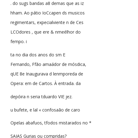
. do sugs bandas a8 demas que as iz
hham. Ao pátio IoCcapen ds musicos
regimentars, expecialviente n de Ces
LCOdores , que ere & nmeélhor do
fempo. i
ta no dia dos anos do sm E
Fernando, Ffão amaádor de mósdica,
qUE 8e Inaugurava d lenmporeda de
Opera: em de Cartos. À entrada. da
depóira n seria tduardo VIE jez.
u bufete, e lal « confosaão de caro
Opelas abafuos, tfodos mistarados no *
SAIAS Gurias ou compridas?