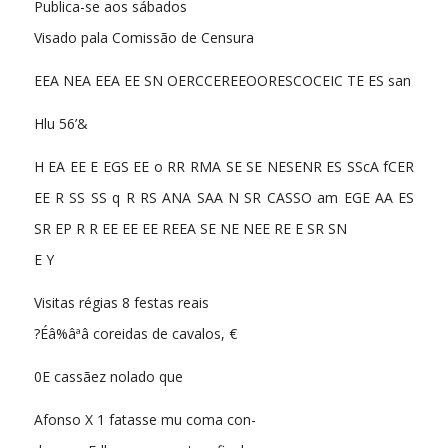
Publica-se aos sábados
Visado pala Comissão de Censura
EEA NEA EEA EE SN OERCCEREEOORESCOCEIC TE ES san
Hlu 56’&
H EA EE E EGS EE o RR RMA SE SE NESENR ES SScA fCER
EE R SS SS q R RS ANA SAA N SR CASSO am EGE AA ES
SR EP R R EE EE EE REEA SE NE NEE RE E SR SN
E Y
Visitas régias 8 festas reais
?Éâ%âªâ coreidas de cavalos, €
0E cassãez nolado que
Afonso X 1 fatasse mu coma con-