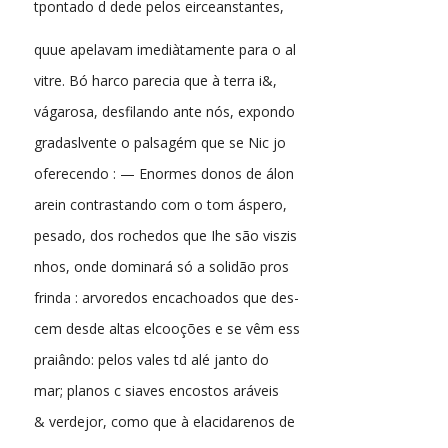
tpontado d dede pelos eirceanstantes,
quue apelavam imediàtamente para o al
vitre. Bó harco parecia que à terra i&,
vágarosa, desfilando ante nós, expondo
gradaslvente o palsagém que se Nic jo
oferecendo : — Enormes donos de álon
arein contrastando com o tom áspero,
pesado, dos rochedos que Ihe são viszis
nhos, onde dominará só a solidão pros
frinda : arvoredos encachoados que des-
cem desde altas elcooções e se vêm ess
praiândo: pelos vales td alé janto do
mar; planos c siaves encostos aráveis
& verdejor, como que à elacidarenos de