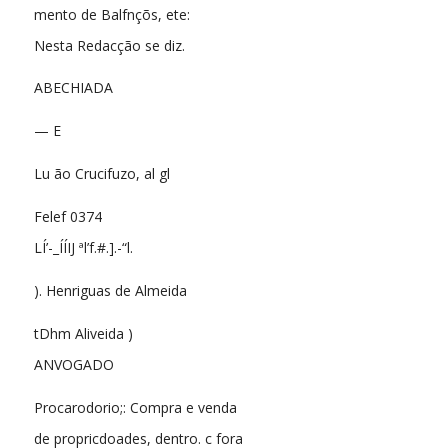
mento de Balfnçõs, ete:
Nesta Redacção se diz.
ABECHIADA
— E
Lu ão Crucifuzo, al gl
Felef 0374
LÍ’-_ÍÍIJ ªl’f.#.].-“l.
). Henriguas de Almeida
tDhm Aliveida )
ANVOGADO
Procarodorio;: Compra e venda
de propricdoades, dentro. c fora