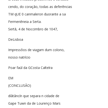
cendo, do coração, todas as deferências
TM qUE 0 canmaleron duorante a sa
Fermenêneia a Serta.
Sertã, 4 de Noccimbro de 1047,
DeLisboa
Impressõos de viagam dum colono,
nosso natrício
Poar faúl da GCosta Caltelra
EM
(CONCLUSÃO)
díâtâncín que separa n cidade de
Gape Tuwn da de Lourenço Mars