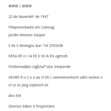
@@@ 1 @@@
22 de Nuvembrª de 1947
FRepresentante em Lisboag;
Juodio Antunes Gaspar
E de S Gimingos &a= Tel 3355038
BEEA RE o c la EE e SE iA BS agrtods
Festlomadáiio ragh;na*.ista: Intepende
AEHRE R o S e a aa H SR c oeeoneoenhom sahn veoloe o
ol os ec peg soptnioR ee
áno EM
Director Editor é Proprictário