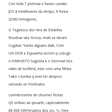
Corr loda T potmaa e fuuios cavalei-
[OS 8 mnelhoeres du Iempo, € forea-
QO8S-trmagores,
D Tegeesso dor rera de Estánhia
fessénar vita Yicosa, nnde se deram
Cugatas “irante alguans diak, Com
UN DEIR e Espuanha vicrom q Listogo
o mMmStTO Sagosta e o Sencreal Hos
vales de losfitinã, este com uma fithea
Taito s bonita q eren ter denpors
censedo en Portíoalso
Lenmbroseme de olsumes festas
QE enRiao ae qouanh, capécialntente
68 008 GRiPersários dos srs, 1), Fere