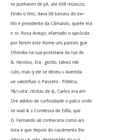
se punhaom de pé, até 608 músicos,
Findo o fino, dava 08 tuioass do ex=
tilo e presidente da Câmarao, queêe era
o sr, Rosa Araujo, efamado o qacócda
por ferem este Rome uns pasteís gue
DEendia na sua postelaria da rua de
&. Nicolou, Era . gordo, talvez ridi-
culo, mas q ele se déveu « Aventda
ue sabstifuio o Passeto . Póblica,
?&’c»sl’a:: récitas de &, Carlos era em
Dre adldvo de curfosídade o palco onde
se viad & s Condessa de Edfa, que
D. Fernando ali conhecera como ars
tista e que depois do casdmento lhe
adoçou & vida, destereádo da sua