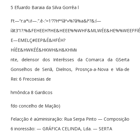
5 Efuardo Baraia da Silva Gorrêa l
Ft—“r:a*i.i!—.”.ê-:’=1′??Hªªíâª»%?â%a&íª?&:í—
íãt3’1?:%&FEHEEH?!HE&HEEE%%WHF&MLWÉE&HE%%WEEFFíÉ
E—EMELÇ#EEP&É&HFÉH?
HÍÉE&HWKÉÉ&HKWH&H&KHMii
nte, delensor dos Interêsses da Comarca da GSerta
Gonselhos de Seriã, Dielnos, Prosnça-a-Nova e Vila-de
Rei: 6 Frecoesias de
hmôndca 8 Gardicos
fdo concelho de Mação)
Felacção é aúminisiração: Rua Serpa Pinto — Composição
6 inoressão: — GRÁFICA CELINDA, Lda. — SERTA