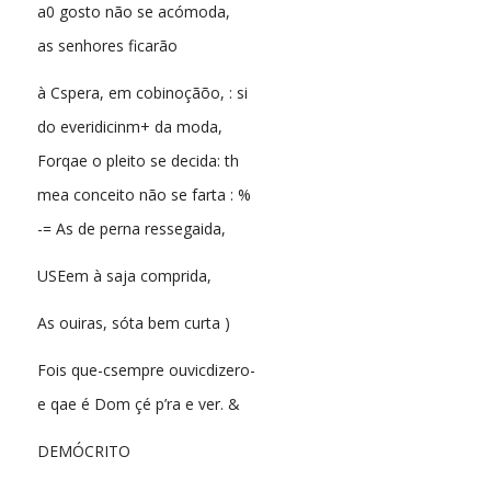
a0 gosto não se acómoda,
as senhores ficarão
à Cspera, em cobinoçãõo, : si
do everidicinm+ da moda,
Forqae o pleito se decida: th
mea conceito não se farta : %
-= As de perna ressegaida,
USEem à saja comprida,
As ouiras, sóta bem curta )
Fois que-csempre ouvicdizero-
e qae é Dom çé p’ra e ver. &
DEMÓCRITO