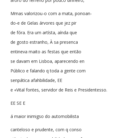
aforo do ferreno por pouco dinheiro,
Mmas valorizou-o com a mata, ponoan-
do-e de Gelas árvores que jez pir
de fóra. Era um artísta, aínda que
de gosto estranho, À sa presenca
entineva maito as festas que então
se davam em Lisboa, aparecendo en
Público e falando q toda a gente com
senpática afahbilidade, EE
e «Vital fontes, servidor de Reis e Presidentesso.
EE SE E
á maior inimigso do automobilista
canteloso e prudente, com q conso