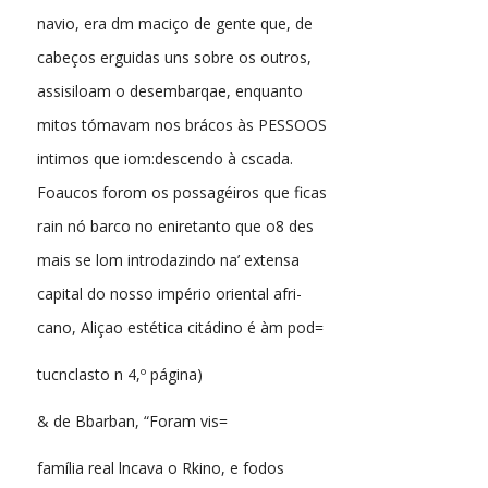
navio, era dm maciço de gente que, de
cabeços erguidas uns sobre os outros,
assisiloam o desembarqae, enquanto
mitos tómavam nos brácos às PESSOOS
intimos que iom:descendo à cscada.
Foaucos forom os possagéiros que ficas
rain nó barco no eniretanto que o8 des
mais se lom introdazindo na’ extensa
capital do nosso império oriental afri-
cano, Aliçao estética citádino é àm pod=
tucnclasto n 4,º página)
& de Bbarban, “Foram vis=
família real lncava o Rkino, e fodos