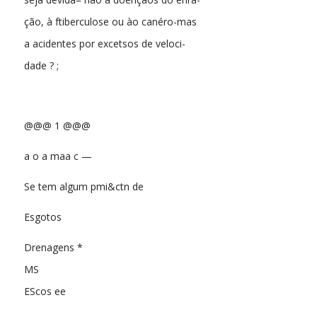
ção, à ftiberculose ou ào canéro-mas
a acidentes por excetsos de veloci-
dade ? ;
@@@ 1 @@@
a o a maa c —
Se tem algum pmi&ctn de
Esgotos
Drenagens *
MS
EScos ee