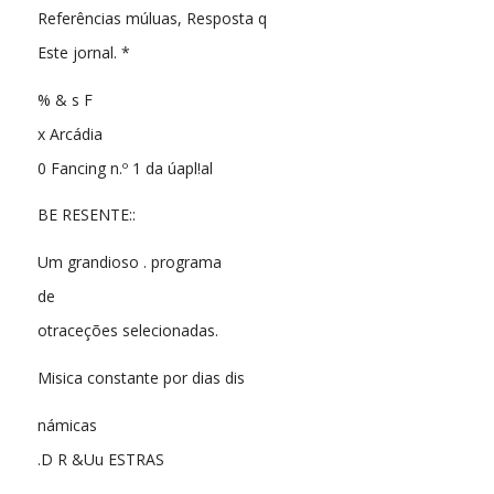
Referências múluas, Resposta q
Este jornal. *
% & s F
x Arcádia
0 Fancing n.º 1 da úapl!al
BE RESENTE::
Um grandioso . programa
de
otraceções selecionadas.
Misica constante por dias dis
námicas
.D R &Uu ESTRAS