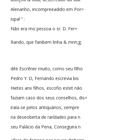
Alenanho, incompreeadido em Por=
iupal “ :
Não era mo pessoa o sr. D. Fer=
Rando, que fanibem linha & mnn;g;
dêe Escrêner muito, como seu filho
Pedro Y. D, Fernando escrevia bis
Hietes anx filhos, escofio estet não
faziam caso dos seus conselhos, dis=
iraía-se pelos antiquários, sempre
na deseoberta de rarídades para n
seu Palácio da Pena, Conseguira n