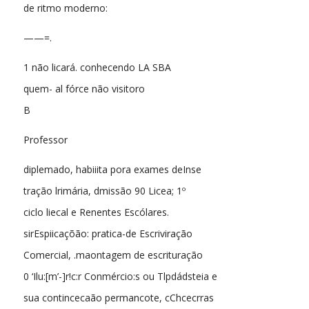
de ritmo moderno:
——=.
1 não licará. conhecendo LA SBA
quem- al fórce não visitoro
B
Professor
diplemado, habiiita pora exames deInse
tração lrimária, dmissão 90 Licea; 1º
ciclo liecal e Renentes Escólares.
sirEspiicaçõão: pratica-de Escriviração
Comercial, .maontagem de escrituração
0 ‘Ilu:[m’-]r!c:r Conmércio:s ou Tlpdádsteia e
sua contincecaão permancote, cChcecrras