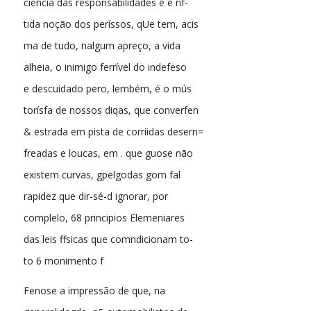
ciéncia das responsabilidades e e nf-
tida noção dos períssos, qUe tem, acis
ma de tudo, nalgum apreço, a vida
alheia, o inimigo ferrível do indefeso
e descuidado pero, lembém, é o mús
torísfa de nossos diqas, que converfen
& estrada em pista de corríidas desern=
freadas e loucas, em . que guose não
existem curvas, gpelgodas gom fal
rapidez que dir-sé-d ignorar, por
complelo, 68 principios Elemeniares
das leis ffsicas que comndicionam to-
to 6 monimento f
Fenose a impressão de que, na