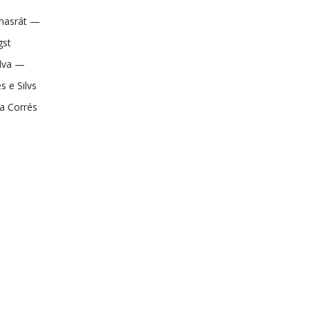
rhasrát —
gst
ilva —
s e Silvs
ta Corrés