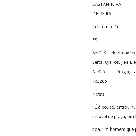
CASTANHEIAA
DE PE RA
Telsfear- e 1ê
ES
ANO X Hebdomadário r
Serta, Qieiros, J RHE?
N 425 === Prognça-a
163285
Notas…
: É,á pouco, entrou n
múóvel de praça, em L
boa, um homem que 