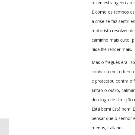
receu estrangeiro ao 
E como os tempos es
a crise se faz sentir 
motorista resolveu de
caminho mais cu’to, p
ríida lhe render mais.
Mas o freguês era lis
conhecia muito bem 
e protestou contra o 
Então o outro, calma
dou logo de direcção e
Está bem! Está bem! E
pensar que o senhor e
menos, italiano!…
A Comarca da Sertã