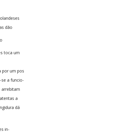
Holandeses
ras dão
to
hes toca um
 por um pos
se a funcio-
 arrebitam
 atentas a
ngidura dá
s in-