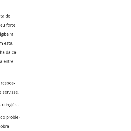
ta de
seu forte
gibeira,
om esta,
ha da ca-
á entre
 respos-
 servisse.
 o inglés .
do proble-
cobra