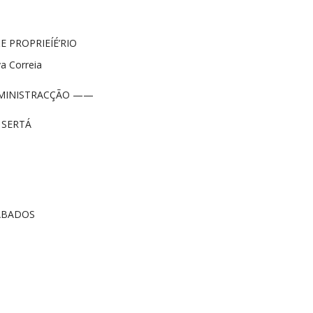
E PROPRIEÍÉ’RIO
va Correia
MINISTRACÇÃO ——
 SERTÁ
SÁBADOS