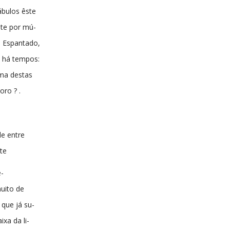
ábulos êste
ite por mú-
. Espantado,
e, há tempos:
ma destas
ro ? .
de entre
te
e-
uito de
 que já su-
ixa da li-