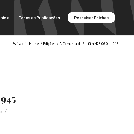
nicial
Todas as Publicações
Pesquisar Edições
Está aqui:
Home
/
Edições
/
A Comarca da Sertã nº423 06-01-1945
1945
/
5