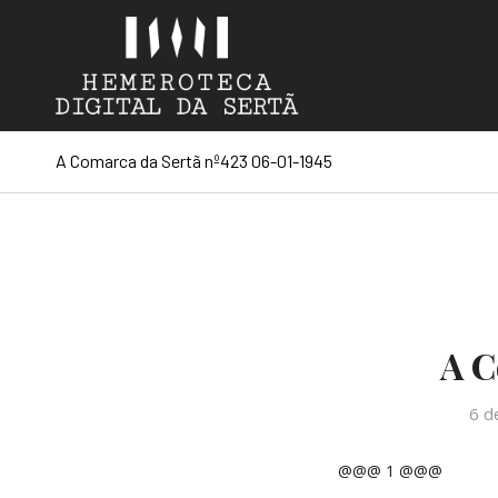
A Comarca da Sertã nº423 06-01-1945
A C
6 d
@@@ 1 @@@