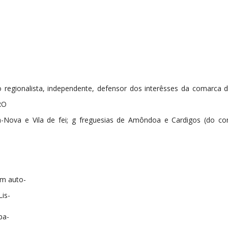
egionalista, independente, defensor dos interêsses da comarca d
RO
-Nova e Vila de fei; g freguesias de Amôndoa e Cardigos (do c
um auto-
is-
pa-