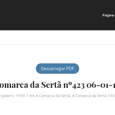
Página I
Descarregar PDF
omarca da Sertã nº423 06-01-
/
e Janeiro, 1945
em
A Comarca da Sertã
,
A Comarca da Sertã 194