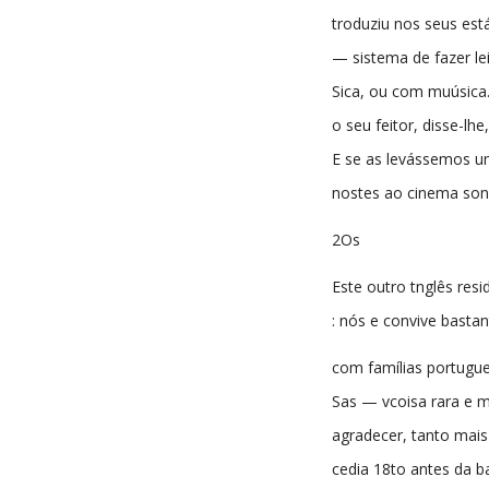
troduziu nos seus est
— sistema de fazer le
Sica, ou com muúsica
o seu feitor, disse-lh
E se as levássemos u
nostes ao cinema sono
2Os
Este outro tnglês resi
: nós e convive bastan
com famílias portugu
Sas — vcoisa rara e m
agradecer, tanto mais
cedia 18to antes da ba