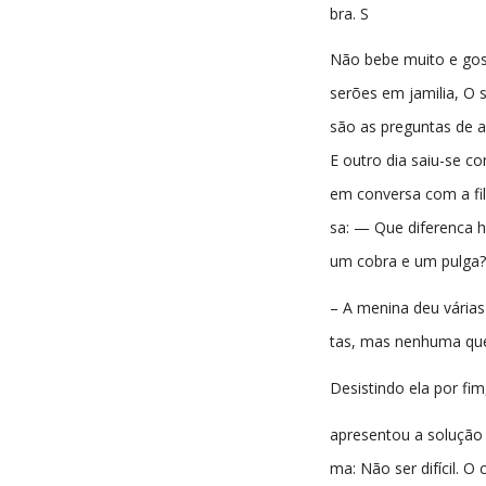
bra. S
Não bebe muito e gos
serões em jamilia, O 
são as preguntas de al
E outro dia saiu-se c
em conversa com a fil
sa: — Que diferenca h
um cobra e um pulga?
– A menina deu várias
tas, mas nenhuma que
Desistindo ela por fim,
apresentou a solução 
ma: Não ser difícil. O 