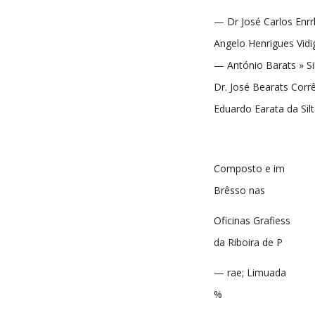
— Dr José Carlos Enr
Angelo Henrigues Vidi
— António Barats » S
Dr. José Bearats Corrê
Eduardo Earata da Sil
Composto e im
Brêsso nas
Oficinas Grafiess
da Riboira de P
— rae; Limuada
%