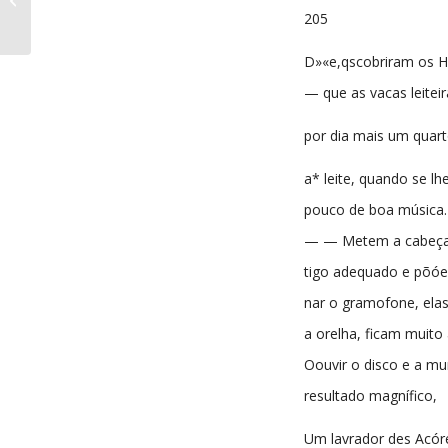
nº422 30-12-1944
205
D»«e,qscobriram os 
— que as vacas leitei
por dia mais um quar
a* leite, quando se l
pouco de boa música.
— — Metem a cabeça
tigo adequado e põóe-
nar o gramofone, elas
a orelha, ficam muito
Oouvir o disco e a mu
resultado magnífico,
Um lavrador des Acóre