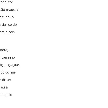
condutor.
tão maus, «
em tudo, o
sviar-se do
ara a cor-
boeta,
o caminho
figue-gzague.
ndo-o, mu-
 disse:
 eu a
ra, pelo