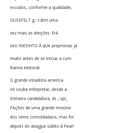
escudos, conforme a qualidade,
OUSEFELT g.:::r:ãrm uma
vez mais as eleições. Erá
isto INESIHTO À qUe prepmmas já
muito antes de se Intciar a cum-
Banna eleitoral:
G grande estadista america-
n0 soube inferpretar, desde a
Erimeira candidafura, ds .;:spí_
FAções de uma grande moioria
dos sems comcíidadaos, mas foi
depots do alaqgue súbito à Pearl