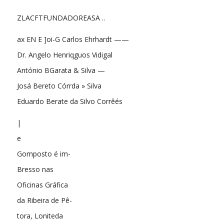
ZLACFTFUNDADOREASA ..
ax EN E ]oi-G Carlos Ehrhardt ——
Dr. Angelo Henriqguos Vidigal
António BGarata & Silva —
Josá Bereto Córrda » Silva
Eduardo Berate da Silvo Corrêés
|
e
Gomposto é im-
Bresso nas
Oficinas Gráfica
da Ribeira de Pê-
tora, Loniteda