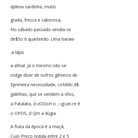
dplima sardinha, mutio
grada, fresca e saborosa,
No sábado passado vendia-se
de$5o 6 quarteirão. Uma baraie-
.a lápis
a afinal. Já o mesmo não se
rodge dizer de oufros gêneros de
Eprimeira necessidade, coNMo d$
galinhas, que se vendem a rifos,
a Patalata, d vODoH o .::.ig:ueí-re ê
o OPOS, d Qm a dúgia.
A fruta da época é a maçã,
Cujo Preço regula entre 2 e 5