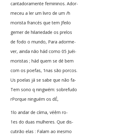
cantadoramente femininos. Ador-
meceu a ler um livro de um /h
morista francés que tem Jfeilo
gemer de hilariedade os prelos
de fodo o mundo, Para adorme-
ver, ainda não hád como 05 Juéi-
moristas ; hád quem se dé bem
com os poefas, 1nas são porcos.
Us poelas já se sabe que não fa-
Tem sono q ningwém: sobrefudo
rPorque ninguém os dÉ,
1lo andar de cíima, véêm ro-
1es do duas mulheres. Que dis-
cutirão elas : Falam ao inesmo