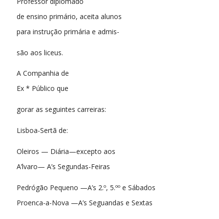
Professor diplomado
de ensino primário, aceita alunos
para instrução primária e admis-
são aos liceus.
A Companhia de
Ex * Público que
gorar as seguintes carreiras:
Lisboa-Sertã de:
Oleiros — Diária—excepto aos
A’lvaro— A’s Segundas-Feiras
Pedrógão Pequeno —A’s 2.º, 5.ºº e Sábados
Proenca-a-Nova —A’s Seguandas e Sextas