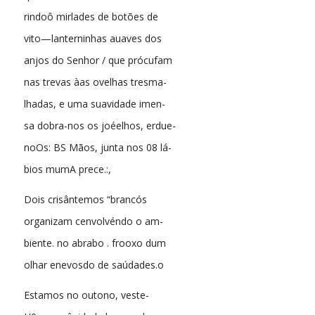
rindoô mirlades de botões de
vito—lanterninhas auaves dos
anjos do Senhor / que prócufam
nas trevas àas ovelhas tresma-
lhadas, e uma suavidade imen-
sa dobra-nos os joéelhos, erdue-
noOs: BS Mãos, junta nos 08 lá-
bios mumA prece.:,
Dois crisântemos “brancós
organizam cenvolvéndo o am-
biente. no abrabo . frooxo dum
olhar enevosdo de saúdades.o
Estamos no outono, veste-