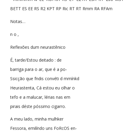
BETT ES EE RS R2 KPT RP Ric RT RT Rmm RA RFAm
Notas…
n o ,
Reflexões dum neurastênico
É, tarde/Estou deitado : de
barriga para o ar, que é a po-
Ssicção que fndis convéti d mmínkd
Heurastenta, Cá estou eu olhar o
tefo e a malucar, lérias nas em
pirais déste póssimo cigarro.
A meu lado, minha mulhker
Fessora, emilíndo uns FoRcOS en-