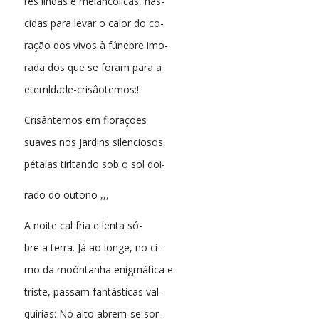
res lindas e melancólicas, nas-
cidas para levar o calor do co-
ração dos vivos à fúnebre imo-
rada dos que se foram para a
eternldade-crisâotemos:!
Crisântemos em florações
suaves nos jardins silenciosos,
pétalas tirltando sob o sol doi-
rado do outono ,,,
A noite cal fria e lenta só-
bre a terra. Já ao longe, no ci-
mo da moóntanha enigmática e
triste, passam fantásticas val-
quírias: Nó alto abrem-se sor-