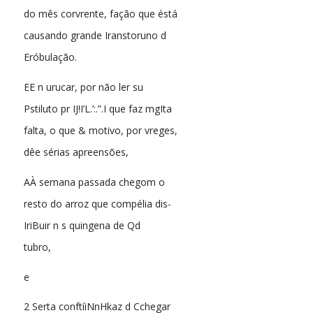
do mês corvrente, fação que éstá
causando grande Iranstoruno d
Eróbulação.
EE n urucar, por não ler su
Pstiluto pr IJ!I’L.’:.”.I que faz mgIta
falta, o que & motivo, por vreges,
dêe sérias apreensões,
AÀ semana passada chegom o
resto do arroz que compélia dis-
IriBuir n s quingena de Qd
tubro,
e
2 Serta conftíiNnHkaz d Cchegar