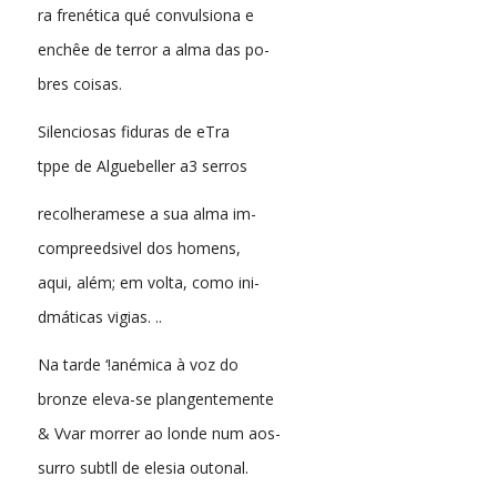
ra frenética qué convulsiona e
enchêe de terror a alma das po-
bres coisas.
Silenciosas fiduras de eTra
tppe de Alguebeller a3 serros
recolheramese a sua alma im-
compreedsivel dos homens,
aqui, além; em volta, como ini-
dmáticas vigias. ..
Na tarde ‘!anémica à voz do
bronze eleva-se plangentemente
& Vvar morrer ao londe num aos-
surro subtll de elesia outonal.