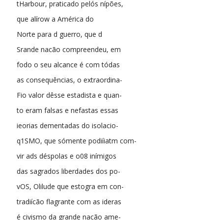
tHarbour, praticado pelós nípões,
que alírow a América do
Norte para d guerro, que d
Srande nacão compreendeu, em
fodo o seu alcance é com tódas
as consequências, o extraordina-
Fio valor dêsse estadista e quan-
to eram falsas e nefastas essas
ieorias dementadas do isolacio-
q1SMO, que sómente podiíiatm com-
vir ads déspolas e o08 inímigos
das sagrados liberdades dos po-
vOS, Olilude que estogra em con-
tradiícão flagrante com as ideras
é civismo da grande nacão ame-