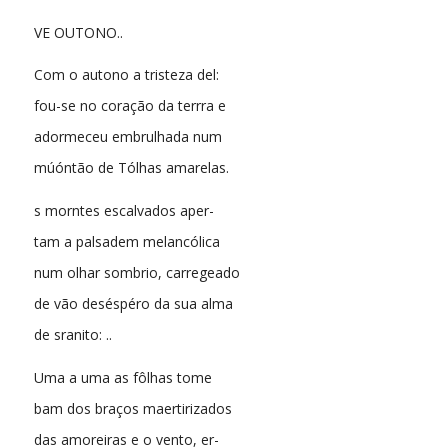
VE OUTONO..
Com o autono a tristeza del:
fou-se no coração da terrra e
adormeceu embrulhada num
múóntão de Tólhas amarelas.
s morntes escalvados aper-
tam a palsadem melancólica
num olhar sombrio, carregeado
de vão deséspéro da sua alma
de sranito: ..
Uma a uma as fôlhas tome
bam dos braços maertirizados
das amoreiras e o vento, er-