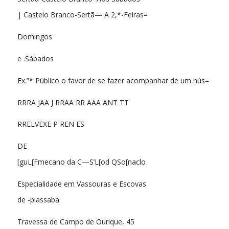
| Castelo Branco-Sertã— A 2,*-Feiras=
Domingos
e .Sábados
Ex.”* Público o favor de se fazer acompanhar de um nús=
RRRA JAA J RRAA RR AAA ANT TT
RRELVEXE P REN ES
DE
[guL[Fmecano da C—S’L[od QSo[naclo
Especialidade em Vassouras e Escovas
de -piassaba
Travessa de Campo de Ourique, 45