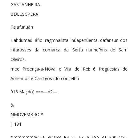
GASTANHEIRA
BDECSCPERA
Talafunuãh
Hahdumad áfio ragmnailsta lnúapenúenta dafansur dos
intarósses da comarca da Serta nunne[hns de Sam
Oleiros,
mee Proença-a-Nova e Vila de Rei; 6 freguesias de
Amêndos e Cardigos (do concelho
018 Maçdo) ===—=2—
&
NMOVEMBRO *
| 191
ªªmmmmmªw EE ROFRA RS ET EZTA ESA RT 200 MST