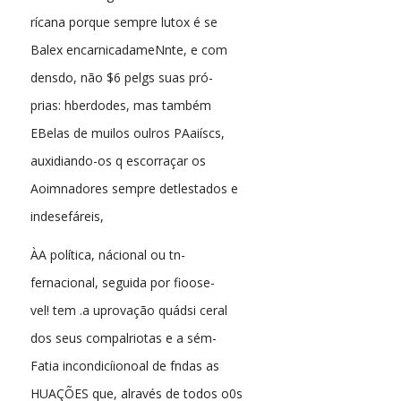
rícana porque sempre lutox é se
Balex encarnicadameNnte, e com
densdo, não $6 pelgs suas pró-
prias: hberdodes, mas também
EBelas de muilos oulros PAaiíscs,
auxidiando-os q escorraçar os
Aoimnadores sempre detlestados e
indesefáreis,
ÀA política, nácional ou tn-
fernacional, seguida por fioose-
vel! tem .a uprovação quádsi ceral
dos seus compalriotas e a sém-
Fatia incondicíionoal de fndas as
HUAÇÕES que, alravés de todos o0s