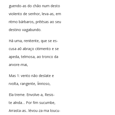
guendo-as do chão num desto
violento de senhor, leva-as, em
ritmo bárbaros, prêésas ao seu
destino vagabundo.
Há uma, renitente, que se es-
cusa a0 abraço citimento e se
apeda, telmosa, ao tronco da
arvore-mai,
Mas 1: vento não deslate e
rvolta, rangente, Íinrioso,
Ela treme. Envolve-a, Resis-
te alnda… Por fim sucumbe,
Arrasta-as.. lévou-za ma loucu-