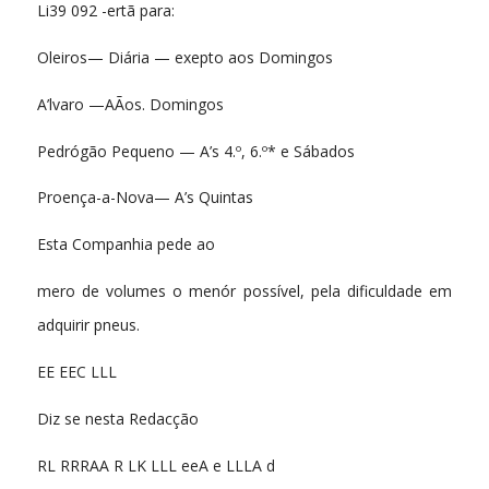
Li39 092 -ertã para:
Oleiros— Diária — exepto aos Domingos
A’lvaro —AÃos. Domingos
Pedrógão Pequeno — A’s 4.º, 6.º* e Sábados
Proença-a-Nova— A’s Quintas
Esta Companhia pede ao
mero de volumes o menór possível, pela dificuldade em
adquirir pneus.
EE EEC LLL
Diz se nesta Redacção
RL RRRAA R LK LLL eeA e LLLA d