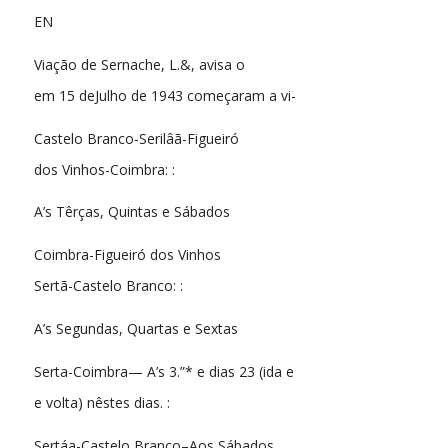
EN
Viação de Sernache, L.&, avisa o
em 15 deJulho de 1943 começaram a vi-
Castelo Branco-Serilâã-Figueiró
dos Vinhos-Coimbra: :
A’s Têrças, Quintas e Sábados
Coimbra-Figueiró dos Vinhos
Sertã-Castelo Branco: :
A’s Segundas, Quartas e Sextas
Serta-Coimbra— A’s 3.”* e dias 23 (ida e
e volta) nêstes dias. :
Sertáa-Castelo Branco–Aos Sábados