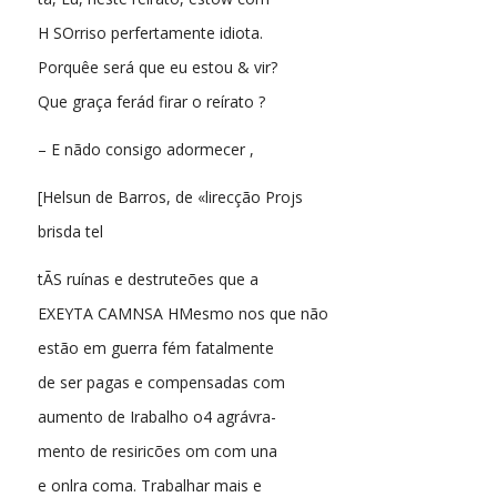
H SOrriso perfertamente idiota.
Porquêe será que eu estou & vir?
Que graça ferád firar o reírato ?
– E nãdo consigo adormecer ,
[Helsun de Barros, de «lirecção Projs
brisda tel
tÃS ruínas e destruteões que a
EXEYTA CAMNSA HMesmo nos que não
estão em guerra fém fatalmente
de ser pagas e compensadas com
aumento de Irabalho o4 agrávra-
mento de resiricões om com una
e onlra coma. Trabalhar mais e