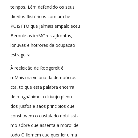
teinpos, Lém defendido os seus
direitos Ristóricos com um he-
POISTTO que jalmais empaloleceu
Beronle as imMOres ajfrontas,
lorluvas e hotrores da ocupação
estrageira.
À reeleicão de Roogerelt é
mMais ma vrilória da demoócras
cta, to que esta palabra encerra
de magnânimo, o Iriunjo pleno
dos jusfos e sãos principios que
constitwem o costulado nobilisst-
mo sóbre que assenta a moro! de
todo O liomem que quer ler uima