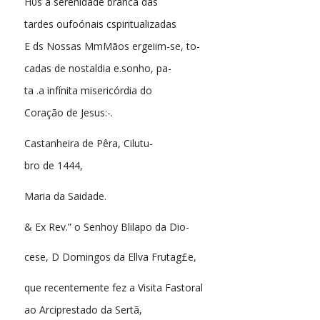
H0s a serênidade branca das
tardes oufoónais cspiritualizadas
E ds Nossas MmMãos ergeiim-se, to-
cadas de nostaldia e.sonho, pa-
ta .a infínita misericórdia do
Coração de Jesus:-.
Castanheira de Pêra, Cilutu-
bro de 1444,
Maria da Saidade.
& Ex Rev.” o Senhoy Blilapo da Dio-
cese, D Domingos da Ellva Frutag£e,
que recentemente fez a Visita Fastoral
ao Arciprestado da Sertã,