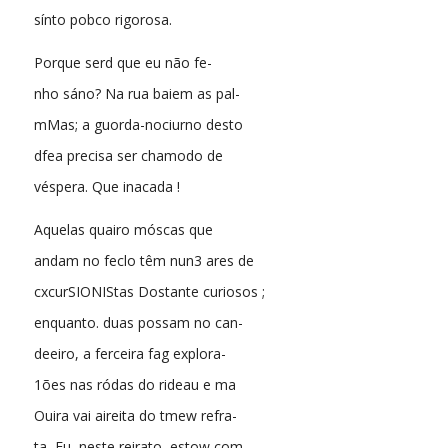
sínto pobco rigorosa.
Porque serd que eu não fe-
nho sáno? Na rua baiem as pal-
mMas; a guorda-nociurno desto
dfea precisa ser chamodo de
véspera. Que inacada !
Aquelas quairo móscas que
andam no feclo têm nun3 ares de
cxcurSIONIStas Dostante curiosos ;
enquanto. duas possam no can-
deeiro, a ferceira fag explora-
1ões nas ródas do rideau e ma
Ouira vai aireita do tmew refra-
ta, Eu, neste reirato, estow com