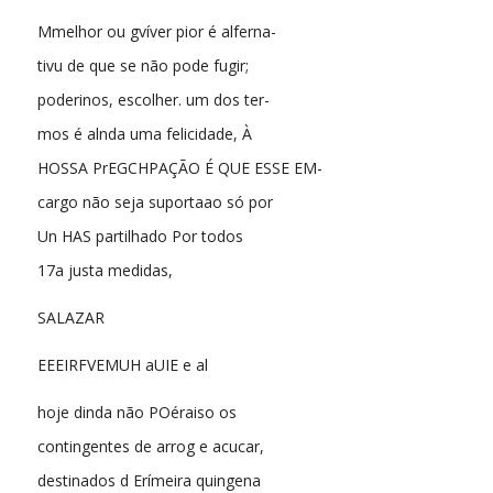
Mmelhor ou gvíver pior é alferna-
tivu de que se não pode fugir;
poderinos, escolher. um dos ter-
mos é alnda uma felicidade, À
HOSSA PrEGCHPAÇÃO É QUE ESSE EM-
cargo não seja suportaao só por
Un HAS partilhado Por todos
17a justa medidas,
SALAZAR
EEEIRFVEMUH aUIE e al
hoje dinda não POéraiso os
contingentes de arrog e acucar,
destinados d Erímeira quingena