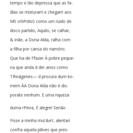
tempo e lão depressa que as fa-
dlas se misturam e chegam aos
MS oNPIdoS como um ruido de
disco partido, Aquilo, se calhar,
& inãe, a Dona Alda, ralha com
a filha por cansa do namóro.
Que ha-de Ffazer À pobre peque-
na que anda d der anos como
TIhnágenes— d procura dum ko-
mem ÀA Dona Alda não é dis-
porate nenhum. E uma riqueza
duma rPinra, E alegre! Senão .
Fisse a minha mu!.&e’r, alentari
confra aquela pilives que pres-