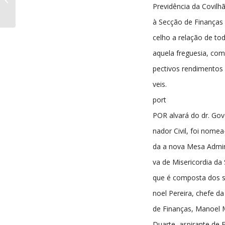
nº40 13-05-1937
Previdência da Covilhã
à Secção de Finanças
celho a relação de to
aquela freguesia, com
pectivos rendimentos 
veis.
port
POR alvará do dr. Gov
nador Civil, foi nomea
da a nova Mesa Admini
va de Misericordia da 
que é composta dos s
noel Pereira, chefe d
de Finanças, Manoel M
Duarte, aspirante de 