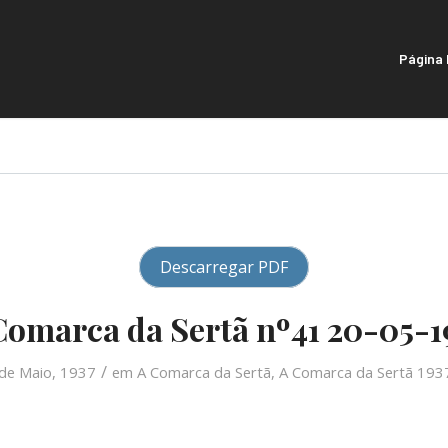
Página I
Descarregar PDF
Comarca da Sertã nº41 20-05-1
/
de Maio, 1937
em
A Comarca da Sertã
,
A Comarca da Sertã 193