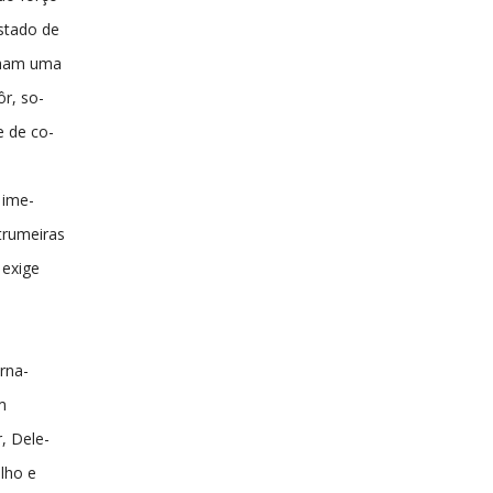
stado de
nham uma
ôr, so-
e de co-
 ime-
trumeiras
 exige
rna-
m
r, Dele-
alho e