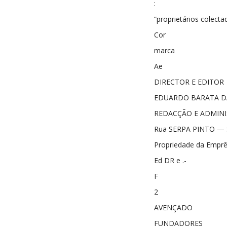
:
“proprietários colecta
Cor
marca
Ae
DIRECTOR E EDITOR
EDUARDO BARATA DA
REDACÇÃO E ADMIN
Rua SERPA PINTO —
Propriedade da Empr
Ed DR e .-
F
2
AVENÇADO
FUNDADORES