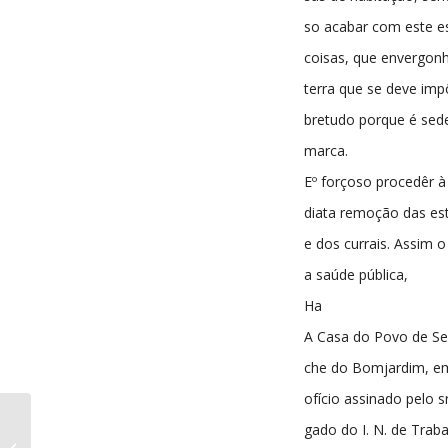
so acabar com este e
coisas, que envergo
terra que se deve imp
bretudo porque é sed
marca.
Eº forçoso procedêr à
diata remoção das es
e dos currais. Assim o
a saúde pública,
Ha
A Casa do Povo de Se
che do Bomjardim, e
ofício assinado pelo s
gado do I. N. de Trab
A Comarca da Sertã