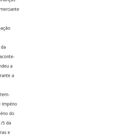
merciante
oação
 da
aconte-
ndeu a
rante a
 tem-
e Império
pério do
/5 da
rras e