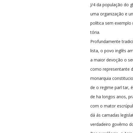
J/4 da população do 
uma organização e un
política sem exemplo 
tória.
Profundamente tradic
lista, o povo inglês 
a maior devoção o seu
como representante 
monarquia constitucio
de o regime parl tar, é
de ha longos anos, pr
com o mator escrúpul
dá ás camadas legisla
verdadeiro govêrno do