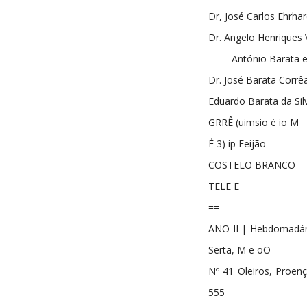
Dr, José Carlos Ehrhar
Dr. Angelo Henriques V
—— António Barata e 
Dr. José Barata Corrêa
Eduardo Barata da Sil
GRRÊ (uimsio é io M
É 3) ip Feijão
COSTELO BRANCO
TELE E
==
ANO II | Hebdomadári
Sertã, M e oO
Nº 41 Oleiros, Proen
555