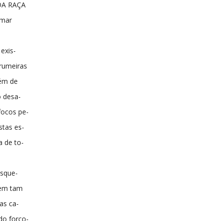
DA RAÇA
mar
exis-
trumeiras
lém de
 desa-
focos pe-
stas es-
a de to-
esque-
tem tam
as ca-
do forço-