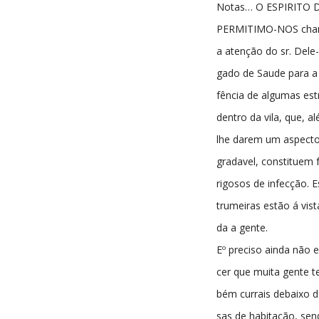
Notas… O ESPIRITO 
PERMITIMO-NOS cha
a atenção do sr. Dele-
gado de Saude para a 
fência de algumas es
dentro da vila, que, a
lhe darem um aspecto
gradavel, constituem 
rigosos de infecção. E
trumeiras estão á vist
da a gente.
Eº preciso ainda não 
cer que muita gente 
bém currais debaixo d
sas de habitação, sen