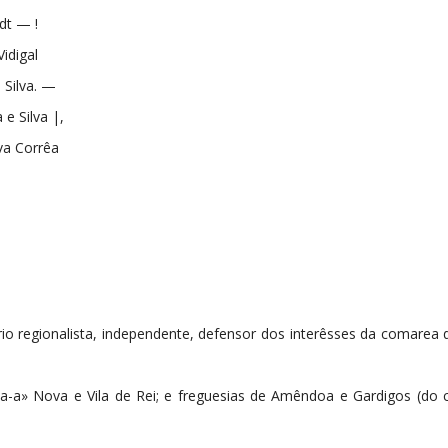
dt — !
idigal
Silva. —
 e Silva |,
va Corrêa
o regionalista, independente, defensor dos interêsses da comarea d
ça-a» Nova e Vila de Rei; e freguesias de Amêndoa e Gardigos (do