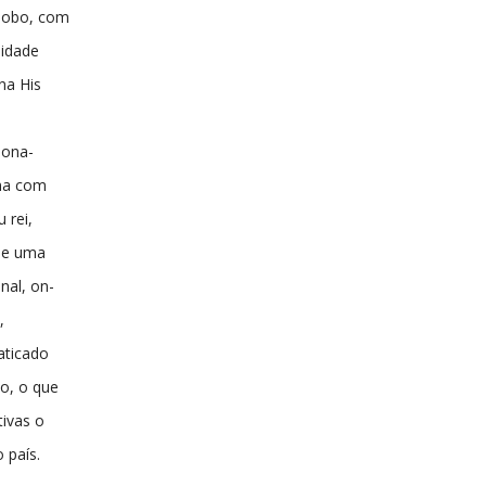
globo, com
idade
na His
iona-
ama com
 rei,
de uma
nal, on-
,
aticado
o, o que
tivas o
 país.