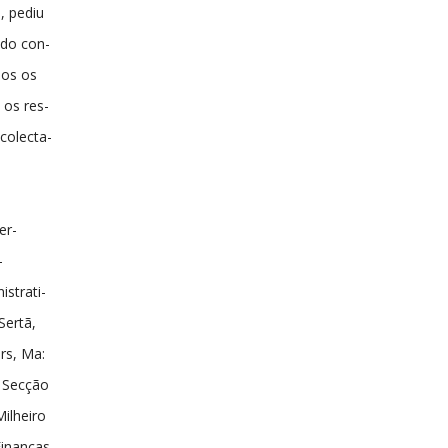
, pediu
 do con-
dos os
 os res-
colecta-
er-
-
strati-
Sertã,
rs, Ma:
a Secção
ilheiro
Finanças