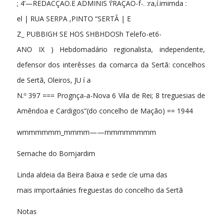
; 4’—REDACÇÃO.E ADMINIS ‘í’RAÇÃO-f-. :ra,í.imimda :
el | RUA SERPA ,PINTO “SERTÃ | E
Z_ PUBBIGH SE HOS SHBHDOSh Telefo-et6-
ANO IX ) Hebdomadário regionalista, independente,
defensor dos interêsses da comarca da Sertã: concelhos
de Sertã, Oleiros, JU í a
N.º 397 === Prognça-a-Nova 6 Vila de Rei; 8 treguesias de
Amêndoa e Cardigos”(do concelho de Mação) == 1944
wmmmmmm_mmmm——mmmmmmmm
Sernache do Bomjardim
Linda aldeia da Beira Baixa e sede cíe uma das
mais importaánies freguestas do concelho da Sertã
Notas