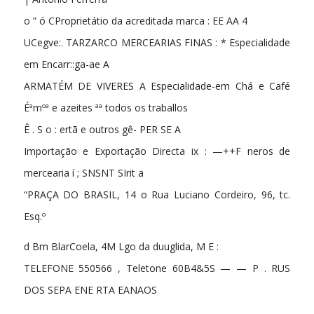
o ” ó CProprietátio da acreditada marca : EE AA 4
UCegve:. TARZARCO MERCEARIAS FINAS : * Especialidade
em Encarr::ga-ae A
ARMATÉM DE VIVERES A Especialidade-em Chá e Café
Éªmºª e azeites ªª todos os traballos
Ê . S o : ertã e outros gê- PER SE A
Importação e Exportação Directa ix : —++F neros de
mercearia í ; SNSNT SIrit a
“PRAÇA DO BRASIL, 14 o Rua Luciano Cordeiro, 96, tc.
Esq.º
d Bm BlarCoela, 4M Lgo da duuglida, M E :
TELEFONE 550566 , Teletone 60B4&5S — — P . RUS
DOS SEPA ENE RTA EANAOS