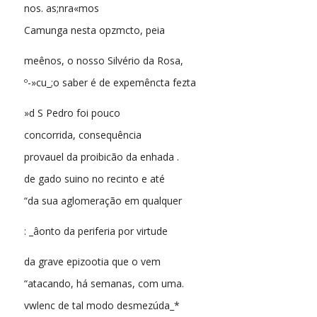
nos. as;nra«mos
Camunga nesta opzmcto, peia
meênos, o nosso Silvério da Rosa,
º-»cu_;o saber é de expemêncta fezta
»d S Pedro foi pouco
concorrida, consequência
provauel da proibicão da enhada .
de gado suino no recinto e até
“da sua aglomeração em qualquer
: _âonto da periferia por virtude
da grave epizootia que o vem
“atacando, há semanas, com uma.
vwlenc de tal modo desmezúda_*