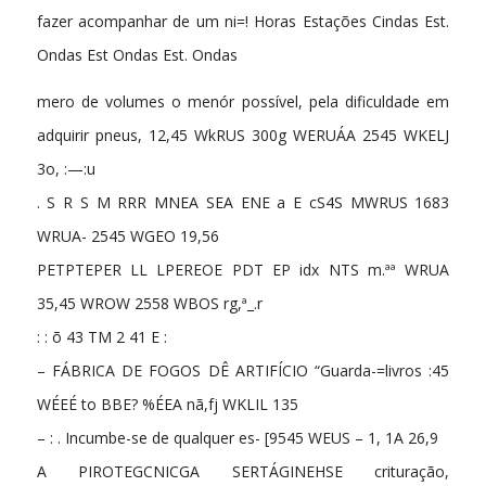
fazer acompanhar de um ni=! Horas Estações Cindas Est.
Ondas Est Ondas Est. Ondas
mero de volumes o menór possível, pela dificuldade em
adquirir pneus, 12,45 WkRUS 300g WERUÁA 2545 WKELJ
3o, :—:u
. S R S M RRR MNEA SEA ENE a E cS4S MWRUS 1683
WRUA- 2545 WGEO 19,56
PETPTEPER LL LPEREOE PDT EP idx NTS m.ªª WRUA
35,45 WROW 2558 WBOS rg,ª_.r
: : õ 43 TM 2 41 E :
– FÁBRICA DE FOGOS DÊ ARTIFÍCIO “Guarda-=livros :45
WÉEÉ to BBE? %ÉEA nã,fj WKLIL 135
– : . Incumbe-se de qualquer es- [9545 WEUS – 1, 1A 26,9
A PIROTEGCNICGA SERTÁGINEHSE crituração,