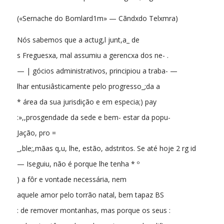
(«Sernache do Bomlard1m» — Cãndxdo Telxmra)
Nós sabemos que a actug,l junt,a_ de
s Freguesxa, mal assumiu a gerencxa dos ne- .
— | gócios administrativos, principiou a traba- —
lhar entusiâsticamente pelo progresso_;da a
* área da sua jurisdição e em especia;) pay
:»,,prosgendade da sede e bem- estar da popu-
Jação, pro =
_,ble;,mãas q,u, lhe, estão, adstritos. Se até hoje 2 rg id
— Iseguiu, não é porque lhe tenha * º
) a fôr e vontade necessária, nem
aquele amor pelo torrão natal, bem tapaz BS
: de remover montanhas, mas porque os seus :