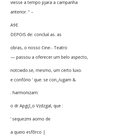
viesse a tempo pjara a campanha
anterior. “ –
A9E
DEPOIS de: concluií as. as
obras, o nosso Cine-. Teatro
— passou a oferecer um belo aspecto,
notcwdo.se, mesmo, um certo luxo.
e confório ‘ que: se con_/ugam &
. harmonizam:
o dr Apgçl_o Vzdzgal, que :
‘ sequezmi aomo de
a queio esfôrco |