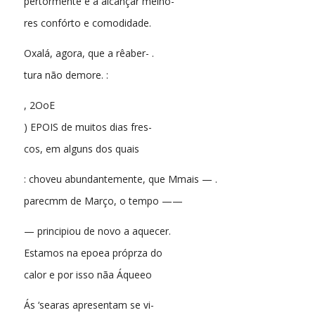
pertormente e a alcançar melho-
res confórto e comodidade.
Oxalá, agora, que a rêaber- .
tura não demore. :
, 2OoE
) EPOIS de muitos dias fres-
cos, em alguns dos quais
: choveu abundantemente, que Mmais — .
parecmm de Março, o tempo ——
— principiou de novo a aquecer.
Estamos na epoea próprza do
calor e por isso nãa Áqueeo
Ás ‘searas apresentam se vi-