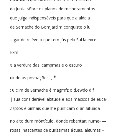
da Junta sôbre os planos de melhoramentos
que julga indispensáveis para que a aldeia
de Sernache do Bomjardim conquiste o lu
– gar de relêvo a que tem jús pela SuUa exce-
Exm
€ a verdura das. campmas e o escuro
uindo as povoações, , É
: 0 clim de Sernache é magmfz o d,ewdo d f
| sua considerável altitude e aos maciços de euca-
.’lzptos e pinhais que lhe purificam o ar. Situada
no alto dum móntículo, donde rebentan; nume- —
rosas. nascentes de puríssimas águas, algumas –