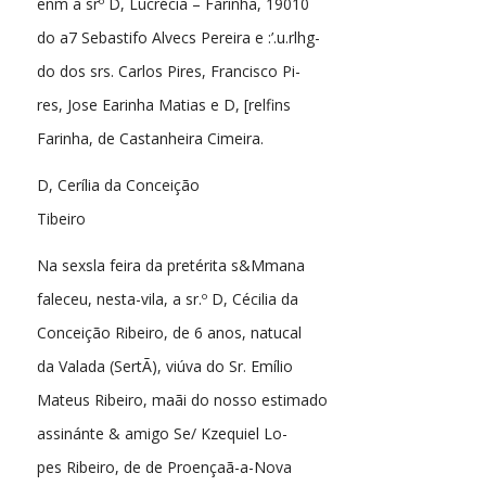
enm a srº D, Lucrécia – Farinha, 19010
do a7 Sebastifo Alvecs Pereira e :’.u.rlhg-
do dos srs. Carlos Pires, Francisco Pi-
res, Jose Earinha Matias e D, [relfins
Farinha, de Castanheira Cimeira.
D, Cerília da Conceição
Tibeiro
Na sexsla feira da pretérita s&Mmana
faleceu, nesta-vila, a sr.º D, Cécilia da
Conceição Ribeiro, de 6 anos, natucal
da Valada (SertÃ), viúva do Sr. Emílio
Mateus Ribeiro, maãi do nosso estimado
assinánte & amigo Se/ Kzequiel Lo-
pes Ribeiro, de de Proençaã-a-Nova