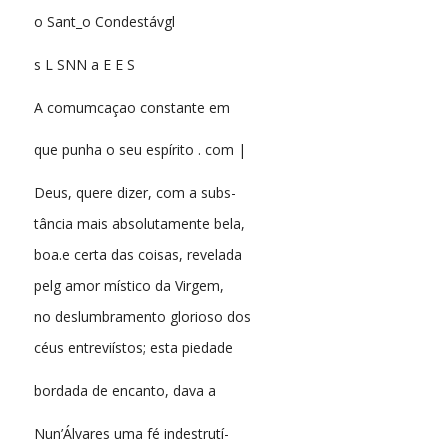
o Sant_o Condestávgl
s L SNN a E E S
A comumcaçao constante em
que punha o seu espírito . com |
Deus, quere dizer, com a subs-
tância mais absolutamente bela,
boa.e certa das coisas, revelada
pelg amor místico da Virgem,
no deslumbramento glorioso dos
céus entreviístos; esta piedade
bordada de encanto, dava a
Nun’Álvares uma fé indestrutí-