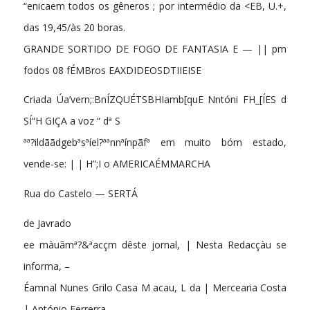
“enicaem todos os gêneros ; por intermédio da <EB, U.+,
das 19,45/às 20 boras.
GRANDE SORTIDO DE FOGO DE FANTASIA E — || pm
fodos 08 fÉMBros EAXDIDEOSDTIIEISE
Criada Úa’vern;:BnÍZQUÉTSBHIamb[quE Nntóni FH_[ÍES d
SÍ“H GIÇA a voz “ dª S
ªª?ildããdgebªsªíel?ªªnnªínpãfª em muito bóm estado,
vende-se: | | H”;I o AMERICAÉMMARCHA
Rua do Castelo — SERTÁ
de Javrado
ee màuãmª?&ªacçm dêste jornal, | Nesta Redacçàu se
informa, –
Éamnal Nunes Grilo Casa M acau, L da | Mercearia Costa
| António Ferrerra