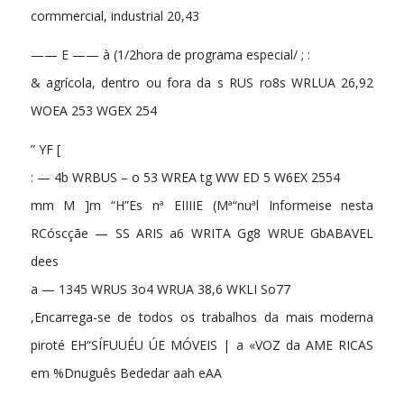
cormmercial, industrial 20,43
—— E —— à (1/2hora de programa especial/ ; :
& agrícola, dentro ou fora da s RUS ro8s WRLUA 26,92
WOEA 253 WGEX 254
” YF [
: — 4b WRBUS – o 53 WREA tg WW ED 5 W6EX 2554
mm M ]m “H”Es nª EIIIIE (Mª“nuªl Informeise nesta
RCóscçãe — SS ARIS a6 WRITA Gg8 WRUE GbABAVEL
dees
a — 1345 WRUS 3o4 WRUA 38,6 WKLI So77
,Encarrega-se de todos os trabalhos da mais moderna
piroté EH“SÍFUUÉU ÚE MÓVEIS | a «VOZ da AME RICAS
em %Dnuguês Bededar aah eAA