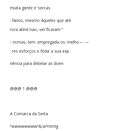
muita gente e ‘sercas
: fários, mesmo âqueles que até
rora atind nao,-ver:fícaram ”
:: ncmas, tem. empregada os; melho— —
: res esforços e fóda’ a sua exp
riência para debelar as doen
@@@ 1 @@@
A Comarca da Serta
ªwwwwwwwwª&;wªmmlg