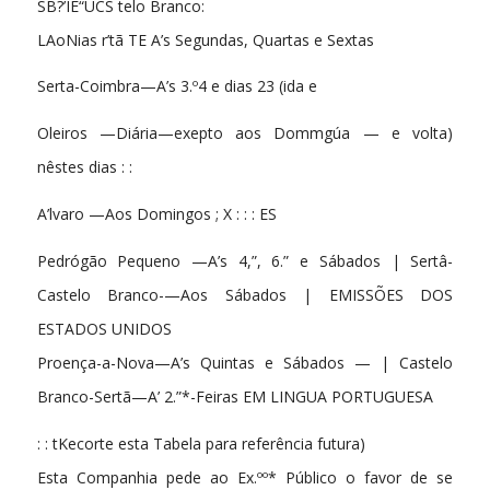
SB?’ÍE“ÚCS telo Branco:
LAoNias r’tã TE A’s Segundas, Quartas e Sextas
Serta-Coimbra—A’s 3.º4 e dias 23 (ida e
Oleiros —Diária—exepto aos Dommgúa — e volta)
nêstes dias : :
A’lvaro —Aos Domingos ; X : : : ES
Pedrógão Pequeno —A’s 4,”, 6.” e Sábados | Sertâ-
Castelo Branco-—Aos Sábados | EMISSÕES DOS
ESTADOS UNIDOS
Proença-a-Nova—A’s Quintas e Sábados — | Castelo
Branco-Sertã—A’ 2.”*-Feiras EM LINGUA PORTUGUESA
: : tKecorte esta Tabela para referência futura)
Esta Companhia pede ao Ex.ºº* Público o favor de se