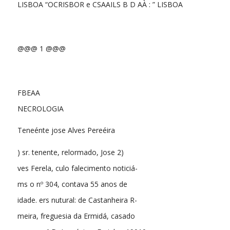
LISBOA “OCRISBOR e CSAAILS B D AÀ : ” LISBOA
@@@ 1 @@@
FBEAA
NECROLOGIA
Teneénte jose Alves Pereéira
) sr. tenente, relormado, Jose 2)
ves Ferela, culo falecimento noticiá-
ms o nº 304, contava 55 anos de
idade. ers nutural: de Castanheira R-
meira, freguesia da Ermidá, casado