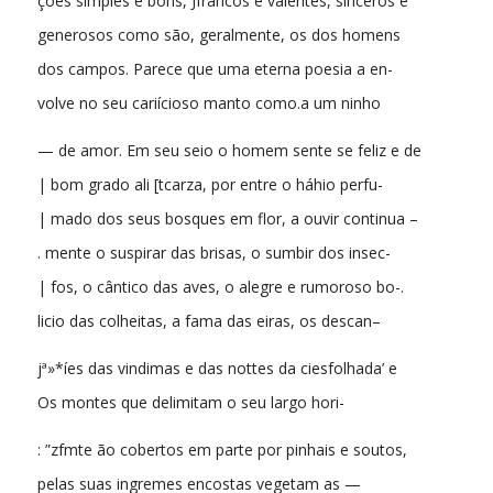
ções simples e bons, Jfrancos e valentes, sinceros e
generosos como são, geralmente, os dos homens
dos campos. Parece que uma eterna poesia a en-
volve no seu cariícioso manto como.a um ninho
— de amor. Em seu seio o homem sente se feliz e de
| bom grado ali [tcarza, por entre o háhio perfu-
| mado dos seus bosques em flor, a ouvir continua –
. mente o suspirar das brisas, o sumbir dos insec-
| fos, o cântico das aves, o alegre e rumoroso bo-.
licio das colheitas, a fama das eiras, os descan–
jª»*íes das vindimas e das nottes da ciesfolhada’ e
Os montes que delimitam o seu largo hori-
: ”zfmte ão cobertos em parte por pinhais e soutos,
pelas suas ingremes encostas vegetam as —