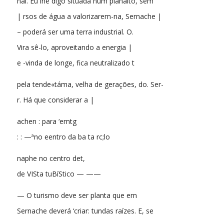
nal. Eu lhe dlgo situada num planalto, sem
| rsos de água a valorizarem-na, Sernache |
– poderá ser uma terra industrial. O.
Vira sê-lo, aproveitando a energia |
e -vinda de longe, fica neutralizado t
pela tende«táma, velha de gerações, do. Ser-
r. Há que considerar a |
achen : para ‘emtg
: : —ªno eentro da ba ta rc;lo
naphe no centro det,
de VISta tuBíStico — ——
— O turismo deve ser planta que em
Sernache deverá ‘criar: tundas raízes. E, se