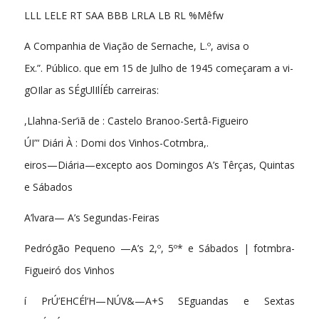
LLL LELE RT SAA BBB LRLA LB RL %Mêfw
A Companhia de Viação de Sernache, L.º, avisa o
Ex.”. Público. que em 15 de Julho de 1945 começaram a vi-
gOIlar as SÉgUlIlÍÉb carreiras:
,Llahna-Ser’iã de : Castelo Branoo-Sertâ-Figueiro
ÚI”‘ Diári À : Domi dos Vinhos-Cotmbra,.
eiros—Diária—excepto aos Domingos A’s Têrças, Quintas
e Sábados
A’lvara— A’s Segundas-Feiras
Pedrógão Pequeno —A’s 2,º, 5º* e Sábados | fotmbra-
Figueiró dos Vinhos
í PrÚ’EHCÉl’H—NÚV&—A+S SEguandas e Sextas