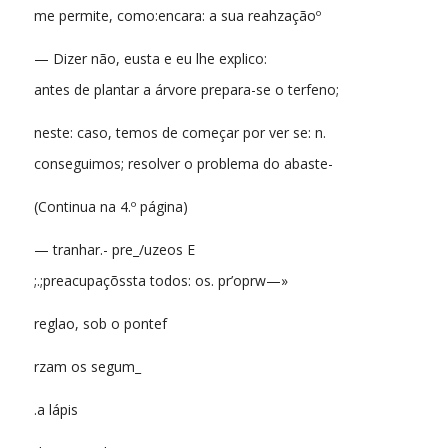
me permite, como:encara: a sua reahzaçãoº
— Dizer não, eusta e eu lhe explico:
antes de plantar a árvore prepara-se o terfeno;
neste: caso, temos de começar por ver se: n.
conseguimos; resolver o problema do abaste-
(Continua na 4.º página)
— tranhar.- pre_/uzeos E
;.;preacupaçõssta todos: os. pr’oprw—»
reglao, sob o pontef
rzam os segum_
.a lápis