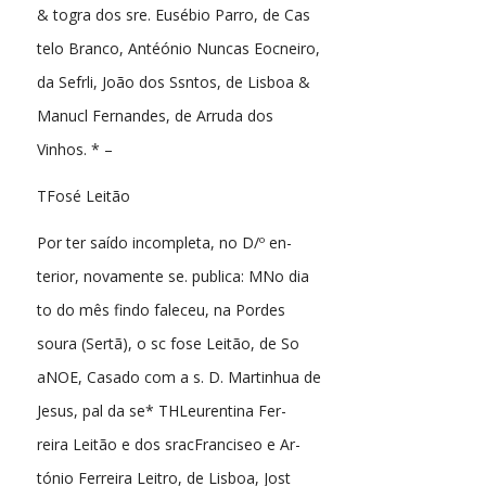
& togra dos sre. Eusébio Parro, de Cas
telo Branco, Antéónio Nuncas Eocneiro,
da Sefrli, João dos Ssntos, de Lisboa &
Manucl Fernandes, de Arruda dos
Vinhos. * –
TFosé Leitão
Por ter saído incompleta, no D/º en-
terior, novamente se. publica: MNo dia
to do mês findo faleceu, na Pordes
soura (Sertã), o sc fose Leitão, de So
aNOE, Casado com a s. D. Martinhua de
Jesus, pal da se* THLeurentina Fer-
reira Leitão e dos sracFranciseo e Ar-
tónio Ferreira Leitro, de Lisboa, Jost