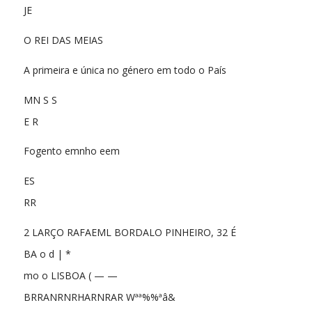
JE
O REI DAS MEIAS
A primeira e única no género em todo o País
MN S S
E R
Fogento emnho eem
ES
RR
2 LARÇO RAFAEML BORDALO PINHEIRO, 32 É
BA o d | *
mo o LISBOA ( — —
BRRANRNRHARNRAR Wªª%%ªâ&