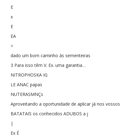
E
x
E
EA
>
dado um bom caminho às sementeiras
3 Para isso têm V. Ex. uma garantia…
NITROPHOSKA IG
LE ANAC papas
NUTERASMNÇs
Aproveitando a oportunidade de aplicar já nos vossos
BATATAIS os conhecidos ADUBOS a j
|
Ex É