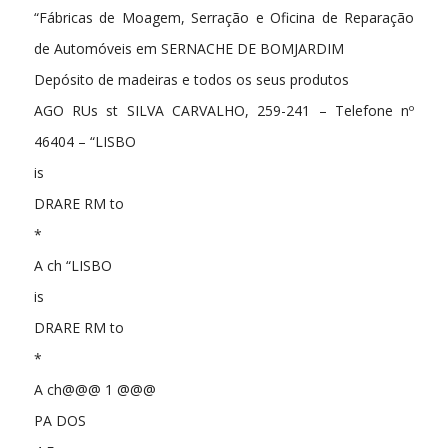
“Fábricas de Moagem, Serração e Oficina de Reparação
de Automóveis em SERNACHE DE BOMJARDIM
Depósito de madeiras e todos os seus produtos
AGO RUs st SILVA CARVALHO, 259-241 – Telefone nº
46404 – “LISBO
is
DRARE RM to
*
A ch “LISBO
is
DRARE RM to
*
A ch@@@ 1 @@@
PA DOS