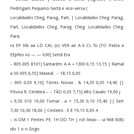
Pedrógam Pequeno-Sertã e vice-versa (
Localidades Cheg, Parag, Part, | Localidades Cheg. Parag,
Part, Localidades Cheg, Parag. Cheg. Localidades Cheg.
Para;
ra EP lnb aa LD CAL (o) VER ae A li CL fo (TO Pasta a
EEpfeo vo — — 630] Sertã Era
– 805 005 8101] Santarém. A A « 1300 0,15 13,15 | Ramal
a 50 005 6,55] Maxeal . – 18,15 0,05
– 905 0,05 9,10] Tórres Novas . & 14,35 0,05 14,40 ||
Póvoa R. Cerdeira – – TÃO 0,05 7,15] Alto Cavalo 19,00 j
« 9,50 010 19,00 Tomar . a + 15,30 0,10 15,40 || Sert
7,30 10,30 18,00 | Cesteiro . E ê 19,15 0,05 4
– is OM 1 Pentes PE. 1H DO TH | rot ôeao – ui 968 608)
ido 1 o o Gogo