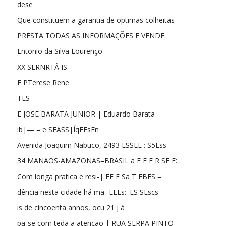
dese
Que constituem a garantia de optimas colheitas
PRESTA TODAS AS INFORMAÇÕES E VENDE
Entonio da Silva Lourenço
XX SERNRTÁ IS
E PTerese Rene
TES
E JOSE BARATA JUNIOR | Eduardo Barata
ib|— = e SEASS|ÍqEEsEn
Avenida Joaquim Nabuco, 2493 ESSLE : S5Ess
34 MANAOS-AMAZONAS=BRASIL a E E E R SE E:
Com longa pratica e resi-| EE E Sa T FBES =
dência nesta cidade há ma- EEEs:. ES SEscs
is de cincoenta annos, ocu 21 j à
pa-se com teda a atenção | RUA SERPA PINTO