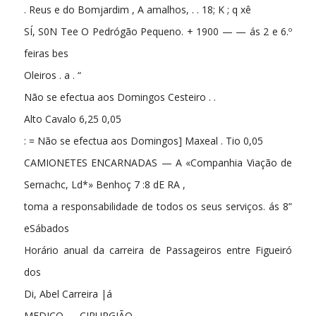
. Reus e do Bomjardim , A amalhos, . . 18; K ; q xê
SÍ, S0N Tee O Pedrógão Pequeno. + 1900 — — ás 2 e 6.º
feiras bes
Oleiros . a . “
Não se efectua aos Domingos Cesteiro . .
Alto Cavalo 6,25 0,05
: = Não se efectua aos Domingos] Maxeal . Tio 0,05
CAMIONETES ENCARNADAS — A «Companhia Viação de
Sernachc, Ld*» Benhoç 7 :8 dE RA ,
toma a responsabilidade de todos os seus serviços. ás 8”
eSábados
Horário anual da carreira de Passageiros entre Figueiró
dos
Di, Abel Carreira |á
MEDICO — CIRURGIÃO