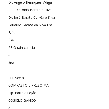
Dr. Angelo Henriques Vidigal
—— António Barata e Silva —
Dr. José Barata Corrêa e Silva
Eduardo Barata da Silva Em
E; ‘ e
É &:
RE O rain can cia
is
dna
+
EEE See a –
COMPASTO E PRESO MA
Tip. Portela Fejáo
COSIELO BANCO
é