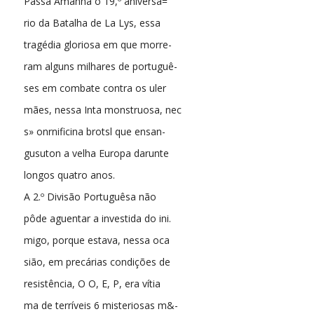
Passa Amanhã o 19,º aniversã=
rio da Batalha de La Lys, essa
tragédia gloriosa em que morre-
ram alguns milhares de portuguê-
ses em combate contra os uler
mães, nessa Inta monstruosa, nec
s» onrnificina brotsl que ensan-
gusuton a velha Europa darunte
longos quatro anos.
A 2.º Divisão Portuguêsa não
pôde aguentar a investida do ini.
migo, porque estava, nessa oca
sião, em precárias condições de
resistência, O O, E, P, era vítia
ma de terríveis 6 misteriosas m&-