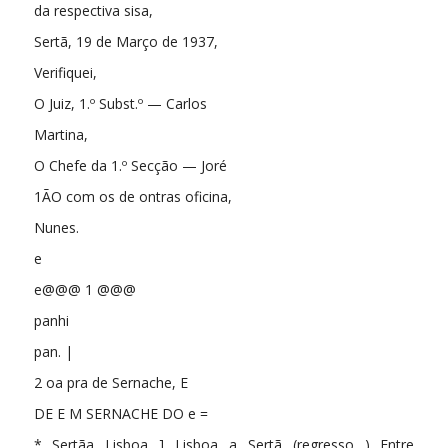
da respectiva sisa,
Sertã, 19 de Março de 1937,
Verifiquei,
O Juiz, 1.º Subst.º — Carlos
Martina,
O Chefe da 1.º Secção — Joré
1ÃO com os de ontras oficina,
Nunes.
e
e@@@ 1 @@@
panhi
pan. |
2 oa pra de Sernache, E
DE E M SERNACHE DO e =
* Sertãa Lisboa ] Lisboa a Sertã (regresso ) Entre