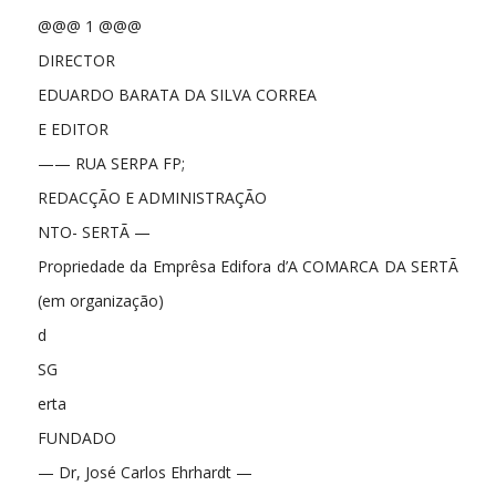
@@@ 1 @@@
DIRECTOR
EDUARDO BARATA DA SILVA CORREA
E EDITOR
—— RUA SERPA FP;
REDACÇÃO E ADMINISTRAÇÃO
NTO- SERTÃ —
Propriedade da Emprêsa Edifora d’A COMARCA DA SERTÃ
(em organização)
d
SG
erta
FUNDADO
— Dr, José Carlos Ehrhardt —