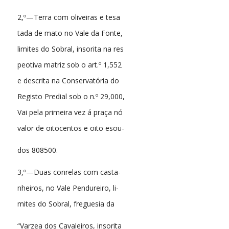
2,º—Terra com oliveiras e tesa
tada de mato no Vale da Fonte,
limites do Sobral, insorita na res
peotiva matriz sob o art.º 1,552
e descrita na Conservatória do
Registo Predial sob o n.º 29,000,
Vai pela primeira vez á praça nó
valor de oitocentos e oito esou-
dos 808500.
3,º—Duas conrelas com casta-
nheiros, no Vale Pendureiro, li-
mites do Sobral, freguesia da
“Varzea dos Cavaleiros, insorita