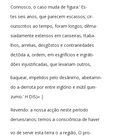
Connosco, o caso muda de figura.’ Es-
tes seis anos, que parecem escassos; cir-
ounscritos ao tempo, foram longos, dêma-
siadamente extensos em canseiras, ttaba-
lhos, arrelias, desgôstos e contrariedades
de;tôda a, ordem, em esgrifícios e ingráti-
dões injustificadas, que levariam outros,
baquear, impelidos pelo desânimo, abeitamn-
do a-derrota por entre inglório e inútil quei-
zumo.’ H DIS)» |
Revendo: a nossa acção neste período
derseis/anos; temos a-consciônicia-de haver
vo de servir esta terra o a região, O pro-