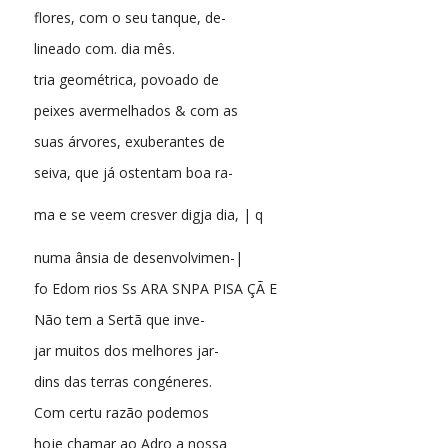
flores, com o seu tanque, de-
lineado com. dia mês.
tria geométrica, povoado de
peixes avermelhados & com as
suas árvores, exuberantes de
seiva, que já ostentam boa ra-
ma e se veem cresver digja dia, | q
numa ânsia de desenvolvimen-|
fo Edom rios Ss ARA SNPA PISA ÇÃ E
Não tem a Sertã que inve-
jar muitos dos melhores jar-
dins das terras congéneres.
Com certu razão podemos
hoje chamar ao Adro a nossa