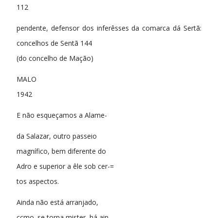
112
pendente, defensor dos inferêsses da comarca dá Sertã:
concelhos de Sentã 144
(do concelho de Mação)
MALO
1942
E não esqueçamos a Alame-
da Salazar, outro passeio
magnífico, bem diferente do
Adro e superior a êle sob cer-=
tos aspectos.
Ainda não está arranjado,
ccmo. se torna mister, há ain