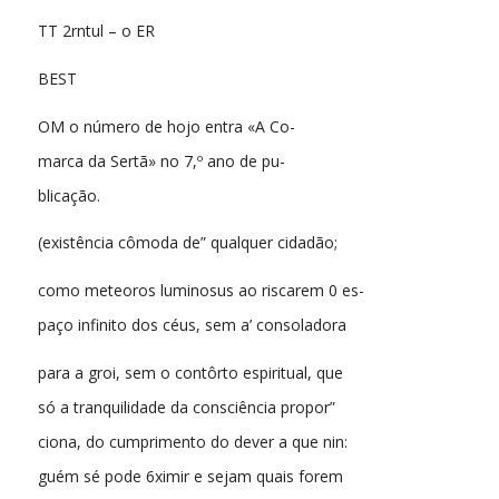
TT 2rntul – o ER
BEST
OM o número de hojo entra «A Co-
marca da Sertã» no 7,º ano de pu-
blicação.
(existência cômoda de” qualquer cidadão;
como meteoros luminosus ao riscarem 0 es-
paço infinito dos céus, sem a’ consoladora
para a groi, sem o contôrto espiritual, que
só a tranquilidade da consciência propor”
ciona, do cumprimento do dever a que nin:
guém sé pode 6ximir e sejam quais forem