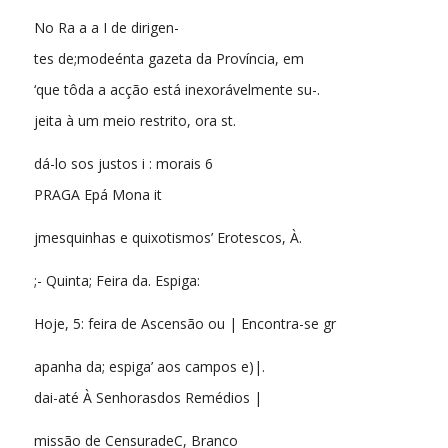
No Ra a a I de dirigen-
tes de;modeénta gazeta da Província, em
‘que tôda a acção está inexorávelmente su-.
jeita à um meio restrito, ora st.
dá-lo sos justos i : morais 6
PRAGA Epá Mona it
jmesquinhas e quixotismos’ Erotescos, À.
;- Quinta; Feira da. Espiga:
Hoje, 5: feira de Ascensão ou | Encontra-se gr
apanha da; espiga’ aos campos e)|.
dai-até À Senhorasdos Remédios |
missão de CensuradeC, Branco