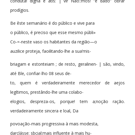
conduta! digna é átis: | vir Nao::mos! “é dado“ obrar
prodígios.
Be êste semanário é do público e vive para
o público, é preciso que esse mesmo públi»
Co-=-neste vaso os habitantes da região—o
auzilice proteja, faoilitando-lhe a sua’mis-
briagam e estonteiam ; de resto, geralinen- | são, vindo,
até Ble, confiar-lho 08 seus de-
to, quem é verdadeiramente merecedor de aejos
legítimos, prestândo-lhe uma colabo-
elogios, despreza-os, porque! tem a;noção ração.
verdadeiramente sincera e loal, Da
povoação-mais progressiva à mais modesta,
darclásse: sbcial:mais influente à mais hu-