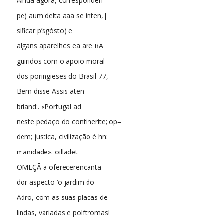
Ainda agora, corresponden
pe) aum delta aaa se inten,|
sificar p’sgósto) e
algans aparelhos ea are RA
guiridos com o apoio moral
dos poringieses do Brasil 77,
Bem disse Assis aten-
briand:. «Portugal ad
neste pedaço do contiherite; op=
dem; justica, civilização é hn:
manidade». oilladet
OMEÇÃ a oferecerencanta-
dor aspecto ‘o jardim do
Adro, com as suas placas de
lindas, variadas e polftromas!