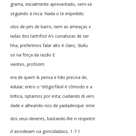
grama, inicialmente apresentado, vem-se
seguindo à risca. Nada o te impedido:
olos de-pés de barro, nem as ameaças v
ladas dos tartnfos! A’s curvaturas de ser
hha, preferimos falar alto é claro, ‘duêu
os na fórça da razão E
vientes, proforim:
era de quem & pensa e hão precisa de,
Adular; entro o “elógio’fáoil é cômodo e a
brítica, optamos por esta; cuidando di vers
dade e alheando-nos de yaidadesque: eme
dos seus deveres, bastando-lhe o respeito!
d asrodeiam oa goncidadaos, 1-7 1