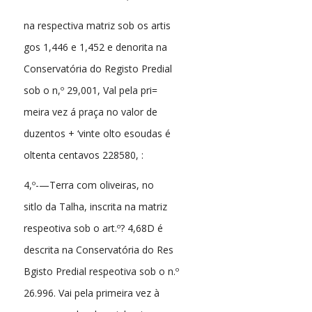
na respectiva matriz sob os artis
gos 1,446 e 1,452 e denorita na
Conservatória do Registo Predial
sob o n,º 29,001, Val pela pri=
meira vez á praça no valor de
duzentos + ‘vinte olto esoudas é
oltenta centavos 228580, :
4,º-—Terra com oliveiras, no
sitlo da Talha, inscrita na matriz
respeotiva sob o art.º? 4,68D é
descrita na Conservatória do Res
Bgisto Predial respeotiva sob o n.º
26.996. Vai pela primeira vez à