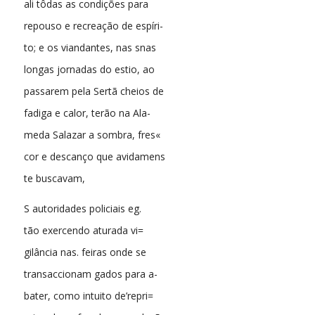
ali tôdas as condições para
repouso e recreação de espíri-
to; e os viandantes, nas snas
longas jornadas do estio, ao
passarem pela Sertã cheios de
fadiga e calor, terão na Ala-
meda Salazar a sombra, fres«
cor e descanço que avidamens
te buscavam,
S autoridades policiais eg.
tão exercendo aturada vi=
gilância nas. feiras onde se
transaccionam gados para a-
bater, como intuito de’repri=