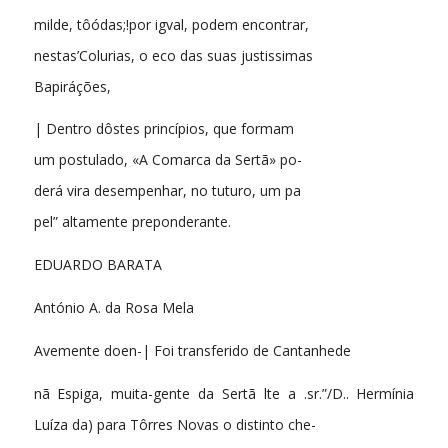
milde, tôódas;!por igval, podem encontrar,
nestas’Colurias, o eco das suas justissimas
Bapiráções,
| Dentro dôstes princípios, que formam
um postulado, «A Comarca da Sertã» po-
derá vira desempenhar, no tuturo, um pa
pel” altamente preponderante.
EDUARDO BARATA
António A. da Rosa Mela
Avemente doen-| Foi transferido de Cantanhede
nã Espiga, muita-gente da Sertã lte a .sr.”/D.. Hermínia
Luíza da) para Tôrres Novas o distinto che-