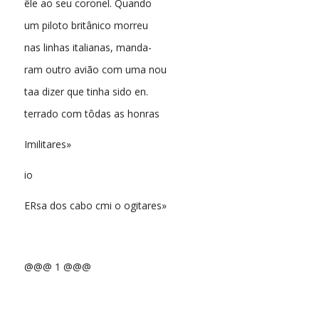
êle ao seu coronel. Quando
um piloto britânico morreu
nas linhas italianas, manda-
ram outro avião com uma nou
taa dizer que tinha sido en.
terrado com tôdas as honras
Imilitares»
io
ERsa dos cabo cmi o ogitares»
@@@ 1 @@@