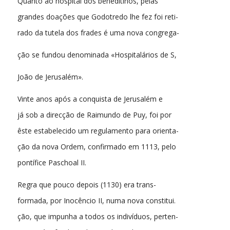
Quanto ao hospital dos beneditinos, pelas
grandes doações que Godotredo lhe fez foi reti-
rado da tutela dos frades é uma nova congrega-
ção se fundou denominada «Hospitalários de S,
João de Jerusalém».
Vinte anos após a conquista de Jerusalém e
já sob a direcção de Raimundo de Puy, foi por
êste estabelecido um regulamento para orienta-
ção da nova Ordem, confirmado em 1113, pelo
pontífice Paschoal II.
Regra que pouco depois (1130) era trans-
formada, por Inocêncio II, numa nova constitui.
ção, que impunha a todos os indivíduos, perten-