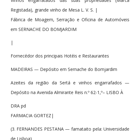
Vinhos engarratados das suas propriedades (Marca
Registada), grande vinho de Mesa L. V. S. |
Fábrica de Moagem, Serração e Oficina de Automóveis
em SERNACHE DO BOMJARDIM
|
Fornecédor dos principais Hotéis e Restaurantes
MADEIRAS — Depósito em Sernache do Bomjardim
Azeites da região da Sertá e vinhos engarrafados —
Depósito na Avenida Almirante Reis n.º 62-1,º– LISBO À
DRA pd
FARMACIA GORTEZ|
(3. FERNANDES PESTANA — famataito pela: Universidade
de Lisboa)