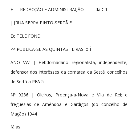
E — REDACÇÃO E ADMINISTRAÇÃO —— da Cd
| [RUA SERPA PINTO-SERTÃ E
Ee TELE FONE.
<< PUBLICA-SE AS QUINTAS FEIRAS io Í
ANO VW | Hebdomadário regionalista, independente,
defensor dos interêsses da comarea da Sestã: concelhos
de Sertã a PEA 5
Nº 9236 | Oleiros, Proença-a-Nova e Vila de Rei; e
freguesias de Amêndoa e Gardigos (do concelho de
Mação) 1944
fá as