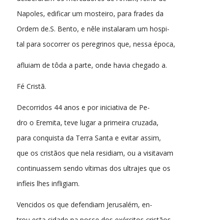
Napoles, edificar um mosteiro, para frades da
Ordem de.S. Bento, e nêle instalaram um hospi-
tal para socorrer os peregrinos que, nessa época,
afluiam de tôda a parte, onde havia chegado a.
Fé Cristã.
Decorridos 44 anos e por iniciativa de Pe-
dro o Eremita, teve lugar a primeira cruzada,
para conquista da Terra Santa e evitar assim,
que os cristãos que nela residiam, ou a visitavam
continuassem sendo vítimas dos ultrajes que os
infíeis lhes infligiam.
Vencidos os que defendiam Jerusalém, en-
trou esta cidade na posse dos exércitos cristãos,