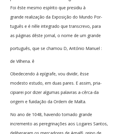
Foi êste mesmo espírito que presidiu à
grande realização da Exposição do Mundo Por-
tuguês e é nêle integrado que transcrevo, para
as páginas dêste jornal, o nome de um grande
português, que se chamou D, António Manuel :
de Vilhena. ê
Obedecendo á epígrafe, vou dividir, êsse
modesto estudo, em duas pares. E assim, pria-
cipiarei por dizer algumas palavras a-cêrca-da
origem e fuiidação da Ordem de Malta.
No ano de 1048, havendo tomado grande
incremento as peregrinações aos Logares Santos,
deliberaram os mercadores de Amalfi, reino de